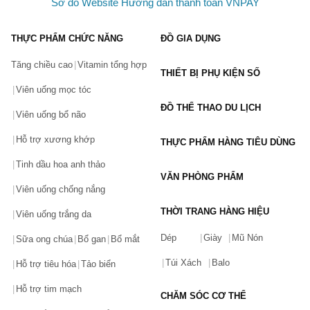
Sơ đồ Website
Hướng dẫn thanh toán VNPAY
LẤY MÃ NGAY
THỰC PHẨM CHỨC NĂNG
ĐỒ GIA DỤNG
Tăng chiều cao
Vitamin tổng hợp
THIẾT BỊ PHỤ KIỆN SỐ
Viên uống mọc tóc
ĐỒ THỂ THAO DU LỊCH
Viên uống bổ não
Hỗ trợ xương khớp
THỰC PHẨM HÀNG TIÊU DÙNG
Tinh dầu hoa anh thảo
VĂN PHÒNG PHẨM
Viên uống chống nắng
THỜI TRANG HÀNG HIỆU
Viên uống trắng da
Dép
Giày
Mũ Nón
Sữa ong chúa
Bổ gan
Bổ mắt
Túi Xách
Balo
Hỗ trợ tiêu hóa
Tảo biển
Hỗ trợ tim mạch
CHĂM SÓC CƠ THỂ