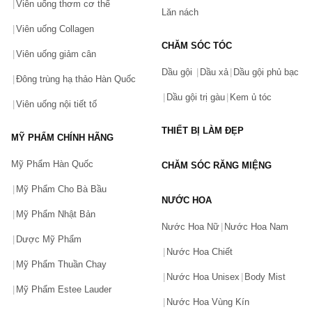
Viên uống thơm cơ thể
Lăn nách
Viên uống Collagen
CHĂM SÓC TÓC
Viên uống giảm cân
Dầu gội
Dầu xả
Dầu gội phủ bạc
Đông trùng hạ thảo Hàn Quốc
Dầu gội trị gàu
Kem ủ tóc
Viên uống nội tiết tố
THIẾT BỊ LÀM ĐẸP
MỸ PHẨM CHÍNH HÃNG
Mỹ Phẩm Hàn Quốc
CHĂM SÓC RĂNG MIỆNG
Mỹ Phẩm Cho Bà Bầu
NƯỚC HOA
Mỹ Phẩm Nhật Bản
Nước Hoa Nữ
Nước Hoa Nam
Dược Mỹ Phẩm
Nước Hoa Chiết
Mỹ Phẩm Thuần Chay
Nước Hoa Unisex
Body Mist
Mỹ Phẩm Estee Lauder
Nước Hoa Vùng Kín