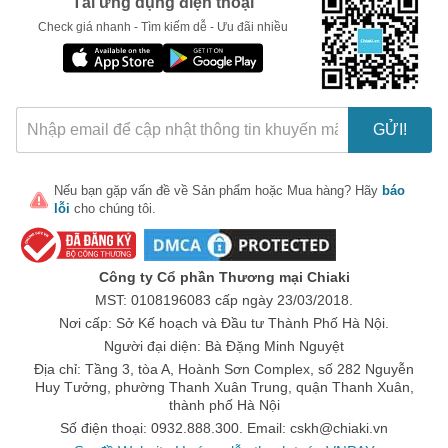
Tải ứng dụng điện thoại
Check giá nhanh - Tìm kiếm dễ - Ưu đãi nhiều
GỬI!
🎁 Đừng Bỏ Lỡ! 🎁
Nếu bạn gặp vấn đề về
Sản phẩm
hoặc
Mua hàng
? Hãy
báo
lỗi
cho chúng tôi.
Mã Giảm Giá Dành Riêng Cho Bạn
Giảm ngay
-
cho bất kỳ đơn hàng nào.
Công ty Cổ phần Thương mại Chiaki
MST: 0108196083 cấp ngày 23/03/2018.
XXX-XXXX
Nơi cấp: Sở Kế hoạch và Đầu tư Thành Phố Hà Nội.
Người đại diện: Bà Đặng Minh Nguyệt
Số lần áp dụng:
1
lần
Địa chỉ: Tầng 3, tòa A, Hoành Sơn Complex, số 282 Nguyễn
Áp dụng cho đơn hàng từ:
0
Huy Tưởng, phường Thanh Xuân Trung, quận Thanh Xuân,
Chỉ áp dụng cho gian hàng:
thành phố Hà Nội
Ngày hết hạn:
Số điện thoại: 0932.888.300. Email:
cskh@chiaki.vn