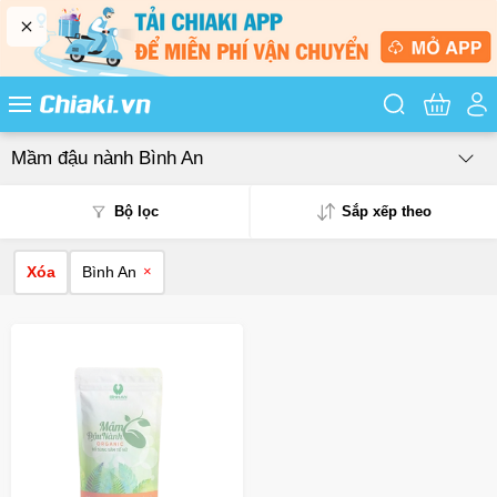
Tìm kiếm sản
Mầm đậu nành Bình An
Bộ lọc
Sắp xếp theo
Xóa
Bình An
×
Phổ biến
Mua nhiều
Mới nhất
Giá từ thấp - cao
Giá từ cao - thấp