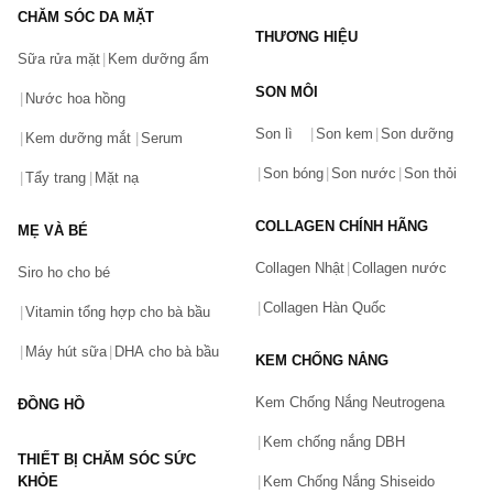
CHĂM SÓC DA MẶT
THƯƠNG HIỆU
Sữa rửa mặt
Kem dưỡng ẩm
SON MÔI
Nước hoa hồng
Bạn gặp vấn đề về sản phẩm hay mua hàng?
Son lì
Son kem
Son dưỡng
Hãy báo lỗi cho chúng tôi. Hoặc gọi cho chúng tôi qua số
Kem dưỡng mắt
Serum
0911.888.300
Son bóng
Son nước
Son thỏi
Tẩy trang
Mặt nạ
Tên của bạn
(*)
COLLAGEN CHÍNH HÃNG
MẸ VÀ BÉ
Collagen Nhật
Collagen nước
Siro ho cho bé
Số điện thoại
(*)
Collagen Hàn Quốc
Vitamin tổng hợp cho bà bầu
Máy hút sữa
DHA cho bà bầu
KEM CHỐNG NẮNG
Email
Kem Chống Nắng Neutrogena
ĐỒNG HỒ
Kem chống nắng DBH
THIẾT BỊ CHĂM SÓC SỨC
Vấn đề
(*)
KHỎE
Kem Chống Nắng Shiseido