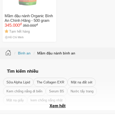
Mầm đậu nành Organic Bình
An Chính Hãng - 500 gram
đ
đ
345.000
350.000
Tạm hết hàng
Hồ Chí Minh
Bình an
Mầm đậu nành bình an
Tìm kiếm nhiều
Sữa Alpha Lipid
The Collagen EXR
Mặt nạ đất sét
Kem chống nắng đi biển
Serum B5
Nước tẩy trang
Mặt nạ giấy
kem chống nắng nhật
Xem hết
Tẩy tế bào chết da mặt tốt nhất