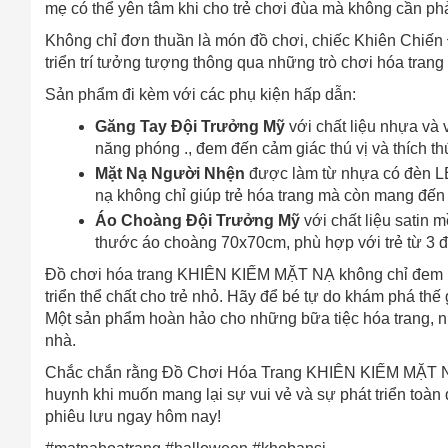
mẹ có thể yên tâm khi cho trẻ chơi đùa mà không cần phả
Không chỉ đơn thuần là món đồ chơi, chiếc Khiên Chiến 
triển trí tưởng tượng thông qua những trò chơi hóa tran
Sản phẩm đi kèm với các phụ kiện hấp dẫn:
Găng Tay Đội Trưởng Mỹ
với chất liệu nhựa và v
năng phóng ., đem đến cảm giác thú vị và thích t
Mặt Nạ Người Nhện
được làm từ nhựa có đèn LE
nạ không chỉ giúp trẻ hóa trang mà còn mang đến 
Áo Choàng Đội Trưởng Mỹ
với chất liệu satin m
thước áo choàng 70x70cm, phù hợp với trẻ từ 3 đế
Đồ chơi hóa trang KHIÊN KIẾM MẶT NẠ không chỉ đem lại 
triển thể chất cho trẻ nhỏ. Hãy để bé tự do khám phá t
Một sản phẩm hoàn hảo cho những bữa tiệc hóa trang, nh
nhà.
Chắc chắn rằng Đồ Chơi Hóa Trang KHIÊN KIẾM MẶT NẠ 
huynh khi muốn mang lại sự vui vẻ và sự phát triển toàn 
Cách
phiêu lưu ngay hôm nay!
Sa