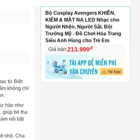
Bộ Cosplay Avengers KHIÊN,
KIẾM & MẶT NẠ LED Nhạc cho
Người Nhện, Người Sắt, Đội
Trưởng Mỹ - Đồ Chơi Hóa Trang
Siêu Anh Hùng cho Trẻ Em
đ
213.999
Giá bán:
ạc từ Biệt
ẩm không chỉ
ần.
 tự hào như
, giúp bé tha
làm nổi bật
rẻ nhỏ. Cha