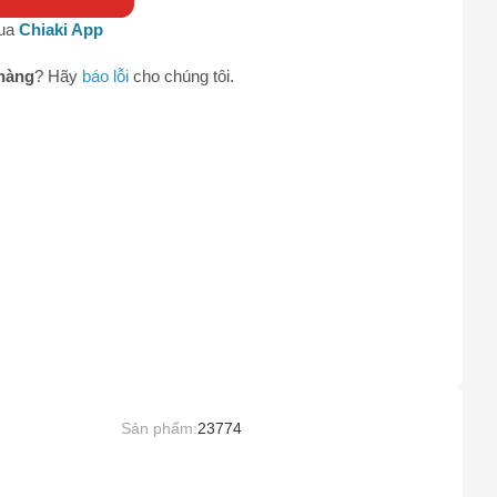
qua
Chiaki App
0
hàng
? Hãy
báo lỗi
cho chúng tôi.
Sản phẩm:
23774