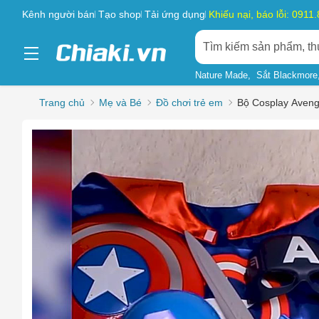
Kênh người bán
Tạo shop
Tải ứng dụng
Khiếu nại, báo lỗi: 0911
Nature Made
Sắt Blackmore
Trang chủ
Mẹ và Bé
Đồ chơi trẻ em
Bộ Cosplay Aveng
Chọn l
Sản phẩ