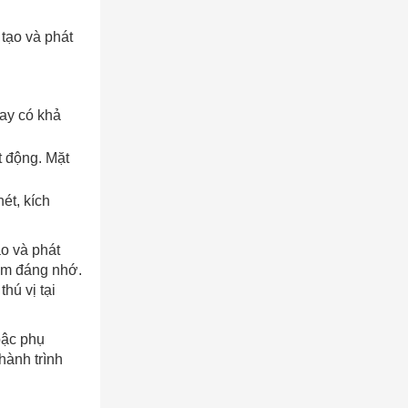
tạo và phát
tay có khả
 động. Mặt
ét, kích
o và phát
iệm đáng nhớ.
hú vị tại
bậc phụ
hành trình
AY