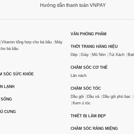
Hướng dẫn thanh toán VNPAY
VĂN PHÒNG PHẨM
Vitamin tổng hợp cho bà bầu
Máy
THỜI TRANG HÀNG HIỆU
ho bà bầu
Dép
Giày
Mũ Nón
Túi Xách
Bal
CHĂM SÓC CƠ THỂ
ĂM SÓC SỨC KHỎE
Lăn nách
ỆN LẠNH
CHĂM SÓC TÓC
Dầu gội
Dầu xả
Dầu gội phủ bạc
 SỐNG
Kem ủ tóc
HÚ CƯNG
THIẾT BỊ LÀM ĐẸP
CHĂM SÓC RĂNG MIỆNG