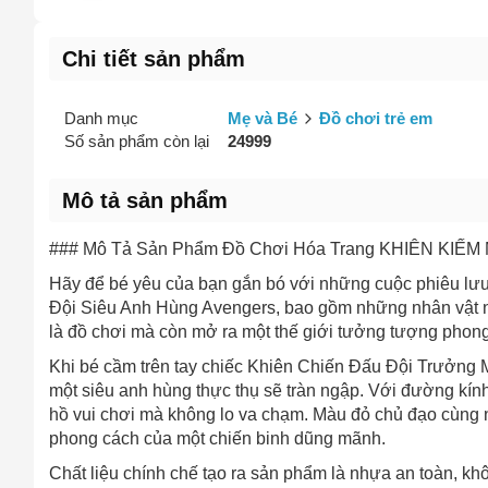
Chi tiết sản phẩm
Danh mục
Mẹ và Bé
Đồ chơi trẻ em
Số sản phẩm còn lại
24999
Mô tả sản phẩm
### Mô Tả Sản Phẩm Đồ Chơi Hóa Trang KHIÊN KIẾM
Hãy để bé yêu của bạn gắn bó với những cuộc phiêu l
Đội Siêu Anh Hùng Avengers, bao gồm những nhân vật 
là đồ chơi mà còn mở ra một thế giới tưởng tượng phong ph
Khi bé cầm trên tay chiếc Khiên Chiến Đấu Đội Trưởng 
một siêu anh hùng thực thụ sẽ tràn ngập. Với đường kính 
hồ vui chơi mà không lo va chạm. Màu đỏ chủ đạo cùng n
phong cách của một chiến binh dũng mãnh.
Chất liệu chính chế tạo ra sản phẩm là nhựa an toàn, k