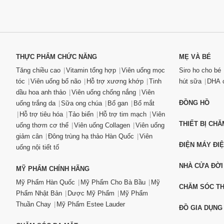
THỰC PHẨM CHỨC NĂNG
MẸ VÀ BÉ
Tăng chiều cao
Vitamin tổng hợp
Viên uống mọc
Siro ho cho bé
tóc
Viên uống bổ não
Hỗ trợ xương khớp
Tinh
hút sữa
DHA c
dầu hoa anh thảo
Viên uống chống nắng
Viên
ĐỒNG HỒ
uống trắng da
Sữa ong chúa
Bổ gan
Bổ mắt
Hỗ trợ tiêu hóa
Tảo biển
Hỗ trợ tim mạch
Viên
THIẾT BỊ CH
uống thơm cơ thể
Viên uống Collagen
Viên uống
giảm cân
Đông trùng hạ thảo Hàn Quốc
Viên
ĐIỆN MÁY ĐI
uống nội tiết tố
NHÀ CỬA ĐỜI
MỸ PHẨM CHÍNH HÃNG
Mỹ Phẩm Hàn Quốc
Mỹ Phẩm Cho Bà Bầu
Mỹ
CHĂM SÓC T
Phẩm Nhật Bản
Dược Mỹ Phẩm
Mỹ Phẩm
Thuần Chay
Mỹ Phẩm Estee Lauder
ĐỒ GIA DỤNG