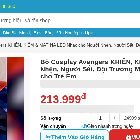
.888.300
Dha Bio Island
Elevit Bầu
Sữa Non Alpha Lipid
ers KHIÊN, KIẾM & MẶT NẠ LED Nhạc cho Người Nhện, Người Sắt, Độ
Bộ Cosplay Avengers KHIÊN, 
Nhện, Người Sắt, Đội Trưởng M
cho Trẻ Em
đ
213.999
ý do
Số lượng
24999
s
Vận chuyển
Giao nhanh trong ngày
m có dấu hiệu lừa đảo
Thêm Vào Giỏ Hàng
MU