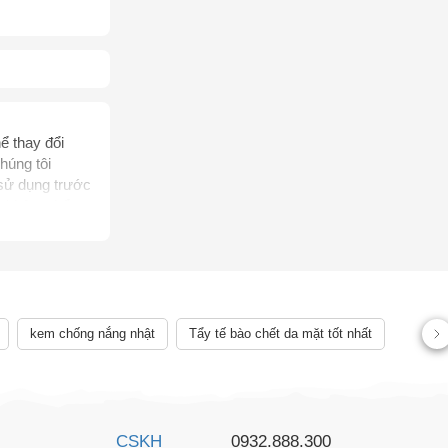
ể thay đổi
húng tôi
 sử dụng trước
, không thể
rị bệnh của
ên quan đến
ể chẩn đoán,
 lệch về sản
kem chống nắng nhật
Tẩy tế bào chết da mặt tốt nhất
CSKH
0932.888.300