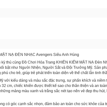
GỬI BÁO LỖI
 MẶT NẠ ĐÈN NHẠC Avengers Siêu Anh Hùng
ưu kỳ thú cùng Đồ Chơi Hóa Trang KHIÊN KIẾM MẶT NẠ Đèn Nh
nổi bật như Người Nhện, Người Sắt và Đội Trưởng Mỹ. Sản ph
ú cho trẻ, giúp trẻ phát triển toàn diện về thể chất lẫn tinh th
Mỹ với kiểu dáng và màu sắc đặc trưng, sự phấn khích và niềm
32 cm, chiếc khiên được thiết kế sao cho thân thiện và an toàn
hững mảng màu xanh và trắng sắc nét tạo nên vẻ đẹp thu hút, 
hông có góc cạnh sắc nhọn, đảm bảo an toàn cho sức khỏe của t