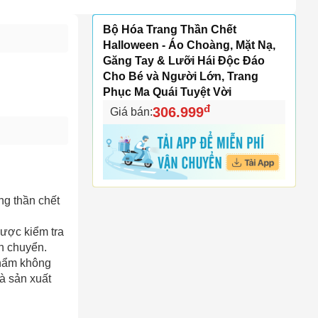
Bộ Hóa Trang Thần Chết
Halloween - Áo Choàng, Mặt Nạ,
Găng Tay & Lưỡi Hái Độc Đáo
Cho Bé và Người Lớn, Trang
Phục Ma Quái Tuyệt Vời
đ
306.999
Giá bán:
ng thần chết
được kiểm tra
ận chuyển.
phẩm không
à sản xuất