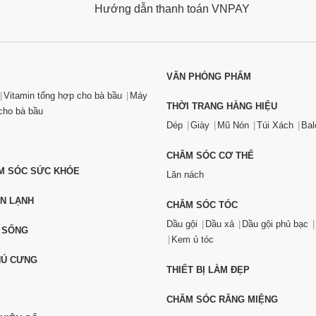
Hướng dẫn thanh toán VNPAY
VĂN PHÒNG PHẨM
Vitamin tổng hợp cho bà bầu
Máy
THỜI TRANG HÀNG HIỆU
ho bà bầu
Dép
Giày
Mũ Nón
Túi Xách
Bal
CHĂM SÓC CƠ THỂ
ĂM SÓC SỨC KHỎE
Lăn nách
ỆN LẠNH
CHĂM SÓC TÓC
Dầu gội
Dầu xả
Dầu gội phủ bạc
 SỐNG
Kem ủ tóc
HÚ CƯNG
THIẾT BỊ LÀM ĐẸP
CHĂM SÓC RĂNG MIỆNG