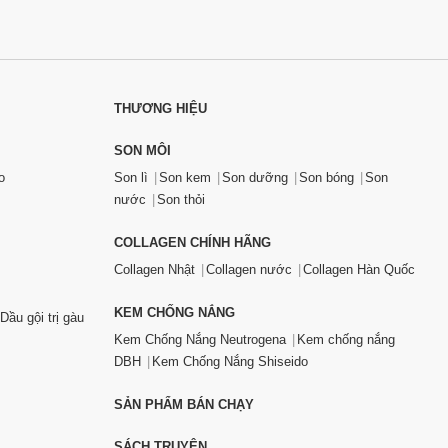
THƯƠNG HIỆU
SON MÔI
o
Son lì
Son kem
Son dưỡng
Son bóng
Son
nước
Son thỏi
COLLAGEN CHÍNH HÃNG
Collagen Nhật
Collagen nước
Collagen Hàn Quốc
KEM CHỐNG NẮNG
Dầu gội trị gàu
Kem Chống Nắng Neutrogena
Kem chống nắng
DBH
Kem Chống Nắng Shiseido
SẢN PHẨM BÁN CHẠY
SÁCH TRUYỆN