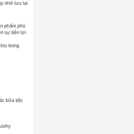
ãy nhớ lưu lại
sản phẩm phù
n sự tiện lợi
hịu trong
ác bữa tiệc
AY
uishy