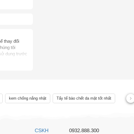
ể thay đổi
húng tôi
 sử dụng trước
, không thể
rị bệnh của
ên quan đến
ể chẩn đoán,
 lệch về sản
kem chống nắng nhật
Tẩy tế bào chết da mặt tốt nhất
CSKH
0932.888.300