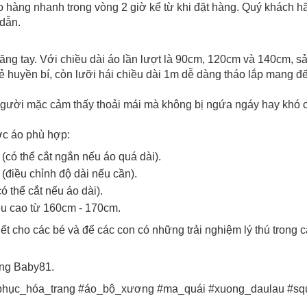
iao hàng nhanh trong vòng 2 giờ kể từ khi đặt hàng. Quý khách h
dẫn.
găng tay. Với chiều dài áo lần lượt là 90cm, 120cm và 140cm, 
ẻ huyền bí, còn lưỡi hái chiều dài 1m dễ dàng tháo lắp mang đế
người mặc cảm thấy thoải mái mà không bị ngứa ngáy hay khó c
ớc áo phù hợp:
Chào mừng khách hàng mới!
có thể cắt ngắn nếu áo quá dài).
Tặng bạn mã làm quen
(điều chỉnh độ dài nếu cần).
🎁 Đừng Bỏ Lỡ! 🎁
cho đơn hàng có giá trị từ
 thể cắt nếu áo dài).
Mã Giảm Giá Dành Riêng Cho Bạn
u cao từ 160cm - 170cm.
Khi mua hàng trên
CHIAKI
Giảm ngay
-
cho bất kỳ đơn hàng nào.
t cho các bé và để các con có những trải nghiệm lý thú trong c
XXX-XXXX
ng Baby81.
 sử dụng:
TẢi APP CHIAKI NG
_phục_hóa_trang #áo_bộ_xương #ma_quái #xuong_daulau #sq
o chép mã giảm giá phía trên.
uy cập trang thanh toán và sử dụng