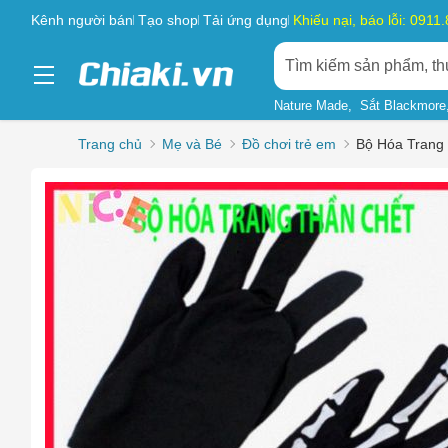
Kênh người bán
Tạo shop
Tải ứng dụng
Khiếu nại, báo lỗi: 0911
Nature Made
Sắt Blackmore
Trang chủ
Mẹ và Bé
Đồ chơi trẻ em
Bộ Hóa Trang 
Chọn l
Sản phẩ