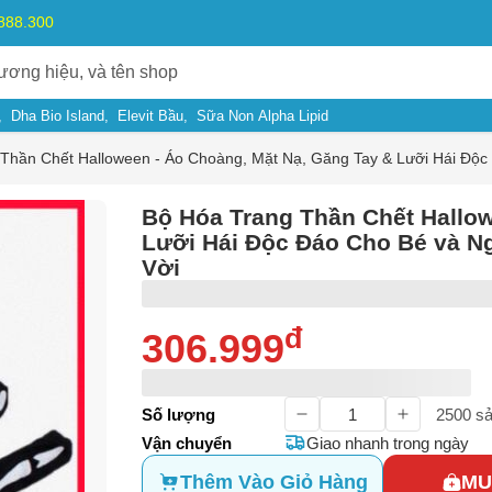
.888.300
Dha Bio Island
Elevit Bầu
Sữa Non Alpha Lipid
Thần Chết Halloween - Áo Choàng, Mặt Nạ, Găng Tay & Lưỡi Hái Độc
Bộ Hóa Trang Thần Chết Hallow
Lưỡi Hái Độc Đáo Cho Bé và N
Vời
đ
306.999
ý do
Số lượng
2500
sả
Vận chuyển
Giao nhanh trong ngày
m có dấu hiệu lừa đảo
Thêm Vào Giỏ Hàng
MU