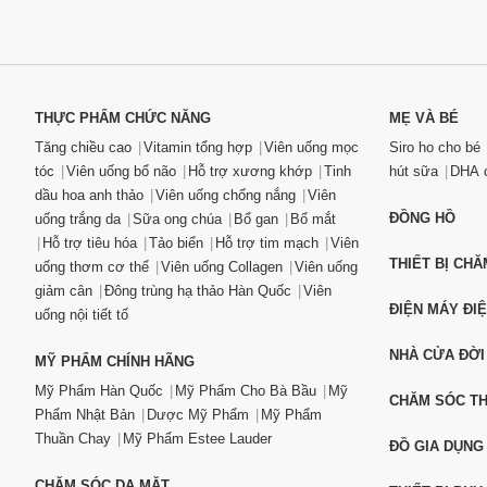
THỰC PHẨM CHỨC NĂNG
MẸ VÀ BÉ
Tăng chiều cao
Vitamin tổng hợp
Viên uống mọc
Siro ho cho bé
tóc
Viên uống bổ não
Hỗ trợ xương khớp
Tinh
hút sữa
DHA c
dầu hoa anh thảo
Viên uống chống nắng
Viên
ĐỒNG HỒ
uống trắng da
Sữa ong chúa
Bổ gan
Bổ mắt
Hỗ trợ tiêu hóa
Tảo biển
Hỗ trợ tim mạch
Viên
THIẾT BỊ CH
uống thơm cơ thể
Viên uống Collagen
Viên uống
giảm cân
Đông trùng hạ thảo Hàn Quốc
Viên
ĐIỆN MÁY ĐI
uống nội tiết tố
NHÀ CỬA ĐỜI
MỸ PHẨM CHÍNH HÃNG
Mỹ Phẩm Hàn Quốc
Mỹ Phẩm Cho Bà Bầu
Mỹ
CHĂM SÓC T
Phẩm Nhật Bản
Dược Mỹ Phẩm
Mỹ Phẩm
Thuần Chay
Mỹ Phẩm Estee Lauder
ĐỒ GIA DỤNG
CHĂM SÓC DA MẶT