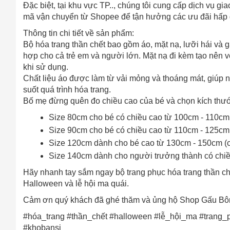
Đặc biệt, tại khu vực TP.., chúng tôi cung cấp dịch vụ g
mã vận chuyển từ Shopee để tận hưởng các ưu đãi hấp 
Thông tin chi tiết về sản phẩm:
Bộ hóa trang thần chết bao gồm áo, mặt nạ, lưỡi hái và 
hợp cho cả trẻ em và người lớn. Mặt nạ đi kèm tạo nên v
khi sử dụng.
Chất liệu áo được làm từ vải mỏng và thoáng mát, giúp 
suốt quá trình hóa trang.
Bố mẹ đừng quên đo chiều cao của bé và chọn kích thư
Size 80cm cho bé có chiều cao từ 100cm - 110cm (
Size 90cm cho bé có chiều cao từ 110cm - 125cm 
Size 120cm dành cho bé cao từ 130cm - 150cm (có
Size 140cm dành cho người trưởng thành có chiề
Hãy nhanh tay sắm ngay bộ trang phục hóa trang thần chế
Halloween và lễ hội ma quái.
Cảm ơn quý khách đã ghé thăm và ủng hộ Shop Gấu Bô
Cách
#hóa_trang #thần_chết #halloween #lễ_hội_ma #trang
Sa
#khobansi
Tr