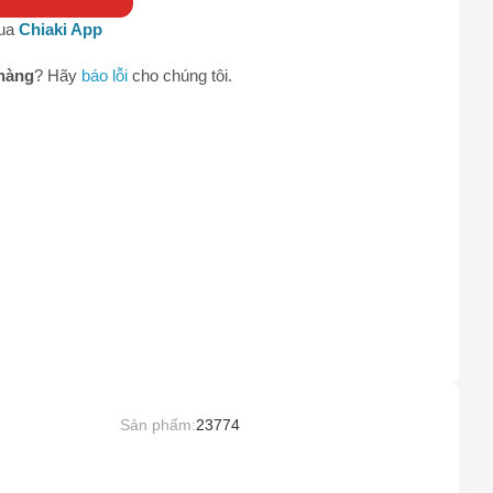
qua
Chiaki App
0
hàng
? Hãy
báo lỗi
cho chúng tôi.
Sản phẩm:
23774