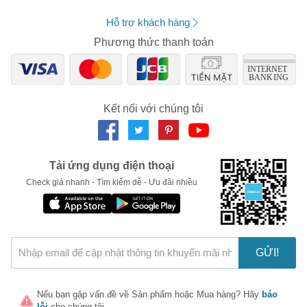
Sản phẩm nổi bật: Gel Bôi Trơn Durex K- Y Tuýp 50g Thái
Lan, Gel bôi trơn tinh chất sâm tự nhiên Vanessa, Gel bôi
Hỗ trợ khách hàng
trơn Durex Play Warming 100ml, Gel bôi trơn Sagami Original
cho cảm xúc thăng hoa, ...
Phương thức thanh toán
Lưu ý khi sử dụng gel bôi trơn
Để sử dụng gel bôi trơn đúng cách và phát huy hiệu quả tuyệt đối
thì người dùng nên lưu ý những điều sau:
Đọc kỹ hướng dẫn sử dụng trước khi dùng, hầu hết các gel
Kết nối với chúng tôi
bôi trơn chỉ có khả năng sử dụng trong khoảng từ 3 -6 tháng,
do đó bạn không nên để hở sản phẩm quá lâu
Gel bôi trơn được hướng dẫn sử dụng cho mục đích bôi trơn
khi quan hệ, do đó bạn không nên sử dụng với một số mục
Tải ứng dụng điện thoại
đích khác để đảm bảo sự lành tính cho sức khỏe.
Check giá nhanh - Tìm kiếm dễ - Ưu đãi nhiều
Không sử dụng quá nhiều gel bôi trơn, điều này gây lãng phí
cũng như không rửa sạch hết dễ gây viêm nhiễm phụ khoa
Hãy thử bôi gel với một lượng nhỏ lên cổ tay để kiểm tra sự
kích ứng, nếu không mẩn ngứa thì bạn có thể sử dụng cho
cơ thể
GỬI!
Sau khi sử dụng xong bạn nên rửa sạch, tránh để gel sót lại
trên cơ thể gây viêm nhiễm không đáng có
Mua gel bôi trơn giá tốt, chính hãng ở đâu?
Nếu bạn gặp vấn đề về
Sản phẩm
hoặc
Mua hàng
? Hãy
báo
lỗi
cho chúng tôi.