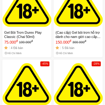
Gel Bôi Trơn Durex Play
(Cao cấp) Gel bôi trơn hỗ trợ
Classic (Chai 50ml)
dành cho nam giới cao cấp
đ
New Procomil Spray | Chai
đ
đ
đ
75.000
150.000
100.000
300.000
45ml Chính hãng
4 Đã bán
5 Đã bán
Hồ Chí Minh
Hồ Chí Minh
-45%
-28%