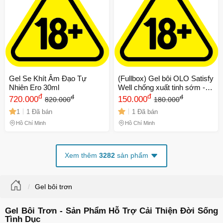
Gel Se Khít Âm Đạo Tự
(Fullbox) Gel bôi OLO Satisfy
Nhiên Ero 30ml
Well chống xuất tinh sớm -
đ
Chai 5ml Chính hãng
đ
đ
đ
720.000
150.000
820.000
180.000
1
1 Đã bán
1 Đã bán
Hồ Chí Minh
Hồ Chí Minh
Xem thêm
3282
sản phẩm
Gel bôi trơn
Gel Bôi Trơn - Sản Phẩm Hỗ Trợ Cải Thiện Đời Sống
Tình Dục