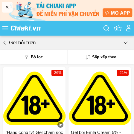
Tìm kiếm sản
Gel bôi trơn
Bộ lọc
Sắp xếp theo
-26%
-21%
Phổ biến
Mua nhiều
Mới nhất
Giá từ thấp - cao
Giá từ cao - thấp
(Hàng công ty) Gel chăm sóc
Gel bôi Emla Cream 5% -