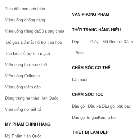
Tích điểm đổi quà và nhiều ưu đãi theo sự kiện khác.
Tinh dầu hoa anh thảo
Cách đặt hàng tại Chiaki.vn
VĂN PHÒNG PHẨM
Viên uống chống nắng
Quý khách có thể tham khảo
hướng dẫn đặt hàng tại Chiaki
chúng tôi sẽ liên hệ lại Quý Khách trong thời gian ngắn nhất.
THỜI TRANG HÀNG HIỆU
Viên uống trắng da
Sữa ong chúa
Lưu ý: Mọi thông tin trên đây chỉ mang tính chất tham khảo. Việc
Dép
Giày
Mũ Nón
Túi Xách
Bổ gan
Bổ mắt
Hỗ trợ tiêu hóa
sử dụng thuốc phải tuân theo hướng dẫn của bác sĩ, dược sĩ. Vui
lòng đọc kĩ thông tin chi tiết ở tờ rơi bên trong hộp sản phẩm.
Balo
Tảo biển
Hỗ trợ tim mạch
Viên uống thơm cơ thể
CHĂM SÓC CƠ THỂ
Viên uống Collagen
Lăn nách
Viên uống giảm cân
CHĂM SÓC TÓC
Đông trùng hạ thảo Hàn Quốc
Dầu gội
Dầu xả
Dầu gội phủ bạc
Viên uống nội tiết tố
Dầu gội trị gàu
Kem ủ tóc
MỸ PHẨM CHÍNH HÃNG
THIẾT BỊ LÀM ĐẸP
Mỹ Phẩm Hàn Quốc