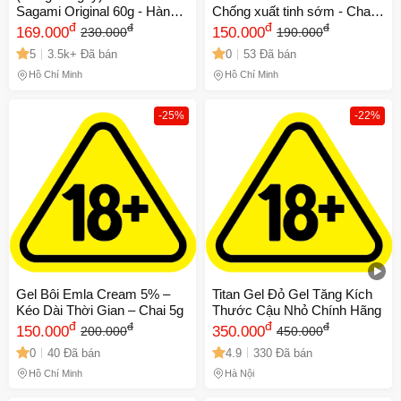
Sagami Original 60g - Hàng
Chống xuất tinh sớm - Chai
nhập khẩu Nhật Bản
đ
5gr
đ
đ
đ
169.000
150.000
230.000
190.000
5
3.5k+ Đã bán
0
53 Đã bán
Hồ Chí Minh
Hồ Chí Minh
-25%
-22%
Gel Bôi Emla Cream 5% –
Titan Gel Đỏ Gel Tăng Kích
Kéo Dài Thời Gian – Chai 5g
Thước Cậu Nhỏ Chính Hãng
đ
đ
đ
đ
150.000
350.000
200.000
450.000
0
40 Đã bán
4.9
330 Đã bán
Hồ Chí Minh
Hà Nội