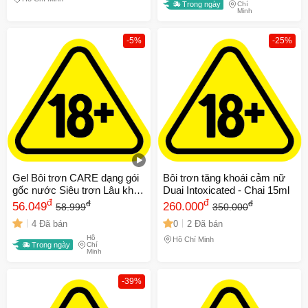
Trong ngày
Chí
Minh
-5%
-25%
Gel Bôi trơn CARE dạng gói
Bôi trơn tăng khoái cảm nữ
gốc nước Siêu trơn Lâu khô
Duai Intoxicated - Chai 15ml
An toàn Hương dịu nhẹ (5 gr
đ
đ
đ
đ
56.049
260.000
58.999
350.000
x 5 gói)
4 Đã bán
0
2 Đã bán
Hồ
Hồ Chí Minh
Trong ngày
Chí
Minh
-39%