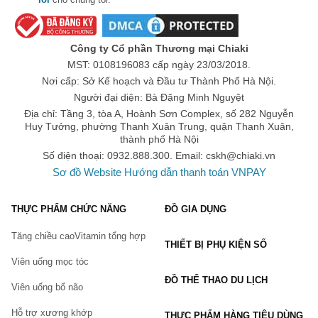
Hiện nay, các sản phẩm
 Gel bôi trơn chính hãng
 và nhiều sản 
phẩm
 Chăm sóc cá nhân
 thuộc mặt hàng 
Mỹ phẩm
 đang được 
bán tại
 Sàn thương mại điện tử
 Chiaki trên toàn quốc.
Công ty Cổ phần Thương mại Chiaki
Bạn có thể mua trực tiếp trên website hoặc đặt hàng qua
hotline:
MST: 0108196083 cấp ngày 23/03/2018.
Website:
Chiaki.vn
Nơi cấp: Sở Kế hoạch và Đầu tư Thành Phố Hà Nội.
Hotline: 0932.888.300
Người đại diện: Bà Đặng Minh Nguyệt
Địa chỉ: Tầng 3, tòa A, Hoành Sơn Complex, số 282 Nguyễn
Email:
cskh@chiaki.vn
Huy Tưởng, phường Thanh Xuân Trung, quận Thanh Xuân,
Địa chỉ: Tầng 3, tòa A, Hoành Sơn Complex, số 282 Nguyễn
thành phố Hà Nội
Huy Tưởng, Thanh Xuân Trung, Thanh Xuân, Hà Nội.
Số điện thoại: 0932.888.300. Email:
cskh@chiaki.vn
<<------------------------------------->>
Sơ đồ Website
Hướng dẫn thanh toán VNPAY
Khi mua Gel bôi trơn tại Chiaki.vn bạn sẽ được hưởng
những quyền lợi:
THỰC PHẨM CHỨC NĂNG
ĐỒ GIA DỤNG
100% sản phẩm chính hãng. Có tem dán đảm bảo của
Tăng chiều cao
Vitamin tổng hợp
Chiaki.vn
THIẾT BỊ PHỤ KIỆN SỐ
Hoàn tiền, đổi trả trong 5 ngày nếu có lỗi của nhà sản xuất và
Viên uống mọc tóc
hỏng hóc trong quá trình vận chuyển. (Xem thêm:
Chính
ĐỒ THỂ THAO DU LỊCH
sách đổi trả hàng tại Chiaki
)
Viên uống bổ não
Giao hàng thu tiền, thanh toán online nhiều phương thức.
Hỗ trợ xương khớp
THỰC PHẨM HÀNG TIÊU DÙNG