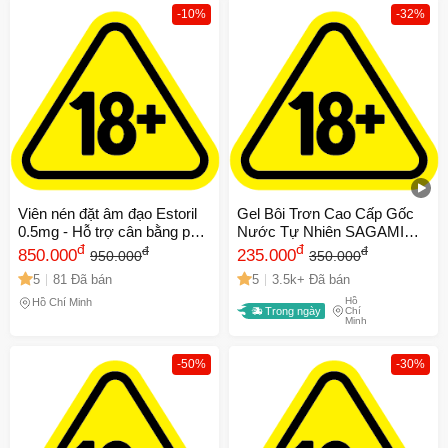
-10%
-32%
Viên nén đặt âm đạo Estoril
Gel Bôi Trơn Cao Cấp Gốc
0.5mg - Hỗ trợ cân bằng pH
Nước Tự Nhiên SAGAMI
và se khít vùng kín, 100 viên
đ
ORIGINAL - Tuýp 60g
đ
đ
đ
850.000
235.000
950.000
350.000
Nhật Bản
5
81 Đã bán
5
3.5k+ Đã bán
Hồ
Hồ Chí Minh
Trong ngày
Chí
Minh
-50%
-30%