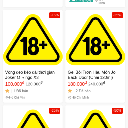
Minh
-16%
-25%
Vòng đeo kéo dài thời gian
Gel Bôi Trơn Hậu Môn Jo
Joker O Ringo X3
Back Door (Chai 120ml)
đ
đ
đ
đ
100.000
180.000
120.000
240.000
1 Đã bán
2 Đã bán
Hồ Chí Minh
Hồ Chí Minh
-25%
-50%