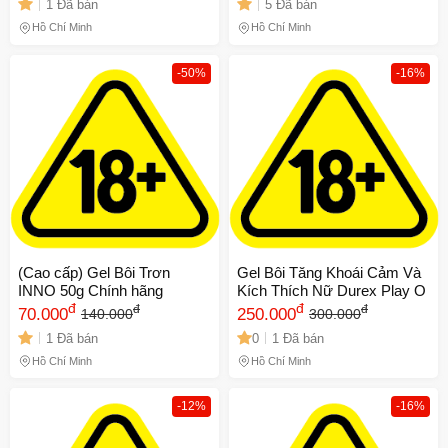
1 Đã bán
5 Đã bán
Hồ Chí Minh
Hồ Chí Minh
-50%
-16%
(Cao cấp) Gel Bôi Trơn
Gel Bôi Tăng Khoái Cảm Và
INNO 50g Chính hãng
Kích Thích Nữ Durex Play O
đ
đ
đ
đ
70.000
250.000
140.000
300.000
1 Đã bán
0
1 Đã bán
Hồ Chí Minh
Hồ Chí Minh
-12%
-16%