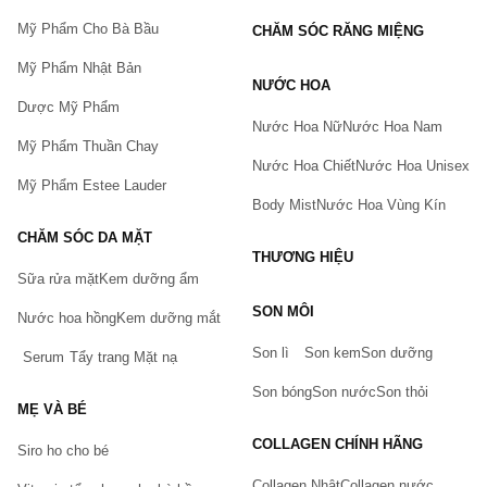
Mỹ Phẩm Cho Bà Bầu
CHĂM SÓC RĂNG MIỆNG
Mỹ Phẩm Nhật Bản
NƯỚC HOA
Dược Mỹ Phẩm
Nước Hoa Nữ
Nước Hoa Nam
Mỹ Phẩm Thuần Chay
Nước Hoa Chiết
Nước Hoa Unisex
Mỹ Phẩm Estee Lauder
Body Mist
Nước Hoa Vùng Kín
CHĂM SÓC DA MẶT
THƯƠNG HIỆU
Sữa rửa mặt
Kem dưỡng ẩm
Bạn gặp vấn đề về sản phẩm hay mua hàng?
SON MÔI
Nước hoa hồng
Kem dưỡng mắt
Hãy báo lỗi cho chúng tôi. Hoặc gọi cho chúng tôi qua số
0911.888.300
Son lì
Son kem
Son dưỡng
Serum
Tẩy trang
Mặt nạ
Tên của bạn
(*)
Son bóng
Son nước
Son thỏi
MẸ VÀ BÉ
COLLAGEN CHÍNH HÃNG
Siro ho cho bé
Số điện thoại
(*)
Collagen Nhật
Collagen nước