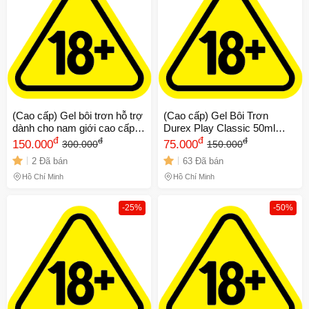
(Cao cấp) Gel bôi trơn hỗ trợ
(Cao cấp) Gel Bôi Trơn
dành cho nam giới cao cấp
Durex Play Classic 50ml
Super Viga 84000 | Chai
đ
Chính hãng
đ
đ
đ
150.000
75.000
300.000
150.000
45ml Chính hãng
2 Đã bán
63 Đã bán
Hồ Chí Minh
Hồ Chí Minh
-25%
-50%