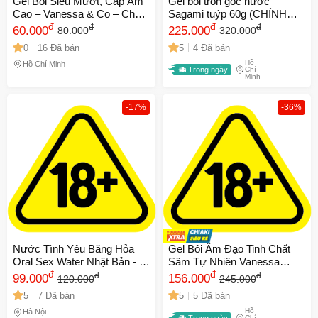
Gel Bôi Siêu Mượt, Cấp Ẩm
Gel bôi tron gốc nước
Cao – Vanessa & Co – Chai
Sagami tuýp 60g (CHÍNH
200ml
đ
HÃNG)
đ
đ
đ
60.000
225.000
80.000
320.000
0
16 Đã bán
5
4 Đã bán
Hồ
Hồ Chí Minh
Trong ngày
Chí
Minh
-17%
-36%
Nước Tình Yêu Băng Hỏa
Gel Bôi Âm Đạo Tinh Chất
Oral Sex Water Nhật Bản - 4
Sâm Tự Nhiên Vanessa
gói
đ
200ml - Bôi Trơn
đ
đ
đ
99.000
156.000
120.000
245.000
5
7 Đã bán
5
5 Đã bán
Hồ
Hà Nội
Trong ngày
Chí