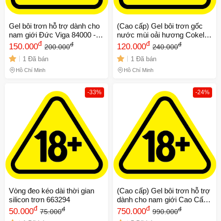
Gel bôi trơn hỗ trợ dành cho
(Cao cấp) Gel bôi trơn gốc
nam giới Đức Viga 84000 -
nước mùi oải hương Cokelife
Chai 45ml
đ
Camay | Chai 100ml Chính
đ
đ
đ
150.000
120.000
200.000
240.000
hãng
1 Đã bán
1 Đã bán
Hồ Chí Minh
Hồ Chí Minh
-33%
-24%
Vòng đeo kéo dài thời gian
(Cao cấp) Gel bôi trơn hỗ trợ
silicon trơn 663294
dành cho nam giới Cao Cấp
đ
Nhập Khẩu - Promescent
đ
đ
đ
50.000
750.000
75.000
990.000
2.6ml Chính hãng