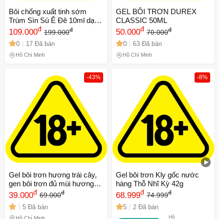
Bôi chống xuất tinh sớm
GEL BÔI TRƠN DUREX
Trùm Sìn Sú Ê Đê 10ml dạng
CLASSIC 50ML
bôi đậm đặc 10ml
đ
đ
đ
đ
109.000
50.000
199.000
70.000
0
17 Đã bán
0
63 Đã bán
Hồ Chí Minh
Hồ Chí Minh
-43%
-8%
Gel bôi trơn hương trái cây,
Gel bôi trơn Kly gốc nước
gen bôi trơn đủ mùi hương
hàng Thỗ Nhĩ Kỳ 42g
200ml (che ten sp) 635976
đ
đ
đ
đ
39.000
68.999
69.000
74.999
5 Đã bán
5
2 Đã bán
Hồ
Hồ Chí Minh