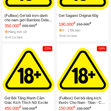
(Fullbox) Gel bôi trơn dành
Gel Sagami Original 60g
cho nam giới Bamboo Delay
đ
đ
190.000
12ml Chính hãng 725629
đ
250.000
đ
350.000
600.000
0
1 Đã bán
Hàng mới về
Hồ Chí Minh
Hồ Chí Minh
-23%
-34%
Gel Bôi Tăng Mạnh Cảm
(Fullbox) Gel bôi tăng kích
Giác Kích Thích Nữ Excite
thước Cho Nam··Titan - Chai
đ
50ml Chính hãng
đ
đ
đ
450.000
150.000
590.000
230.000