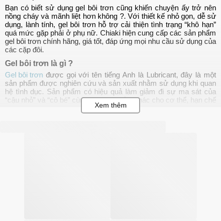
Bạn có biết sử dụng gel bôi trơn cũng khiến chuyện ấy trở nên
nồng cháy và mãnh liệt hơn không ?. Với thiết kế nhỏ gọn, dễ sử
dụng, lành tính, gel bôi trơn hỗ trợ cải thiện tình trạng “khô hạn”
quá mức gặp phải ở phụ nữ. Chiaki hiện cung cấp các sản phẩm
gel bôi trơn chính hãng, giá tốt, đáp ứng mọi nhu cầu sử dụng của
các cặp đôi.
Gel bôi trơn là gì ?
Gel bôi trơn
được gọi với tên tiếng Anh là Lubricant, đây là một
sản phẩm được nghiên cứu và sản xuất nhằm sử dụng khi quan
hệ tình dục. Sản phẩm có hiệu quả làm giảm đi sự ma sát của
“cậu nhỏ” và “cô bé” cùng với các phần khác cho cơ thể, hạn chế
tối đa việc khô cạn gây đau rát khi “lâm trận”.
Hiện nay trên thị trường đang bán 4 dòng gel bôi trơn gồm: dạng
nước, dạng dầu, dạng hữu cơ và dạng gốc silicon, mỗi loại đều
có ưu điểm riêng và mang đến cho người dùng sự khoái cảm,
hưng phấn.
Không dùng gel bôi trơn khi nào ?
Gel bôi trơn thường có kết cấu dạng lỏng và trong suốt, chúng
mang đến độ ẩm cho “cô bé”, kích thích ham muốn và tăng khoái
cảm. Tuy nhiên trong một số trường hợp thì bạn không nên sử
dụng:
Các cặp đôi đang có nguyện vọng, nhu cầu mang thai