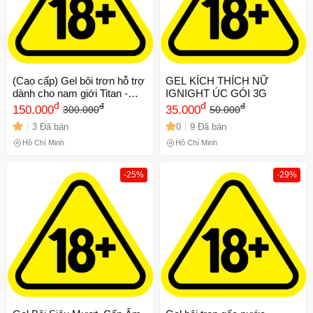
(Cao cấp) Gel bôi trơn hỗ trợ
GEL KÍCH THÍCH NỮ
dành cho nam giới Titan -
IGNIGHT ÚC GÓI 3G
Chai 50ml Chính hãng
đ
đ
đ
đ
150.000
35.000
300.000
50.000
3 Đã bán
0
9 Đã bán
Hồ Chí Minh
Hồ Chí Minh
-25%
-29%