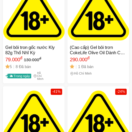
Gel bôi tron gốc nước Kly
(Cao cấp) Gel bôi trơn
82g Thổ Nhĩ Kỳ
CokeLife Olive Oil Dành Cho
đ
Massage Toàn Thân Chính
đ
đ
79.000
290.000
130.000
hãng
5
8 Đã bán
1 Đã bán
Hồ
Hồ Chí Minh
Trong ngày
Chí
Minh
-41%
-24%