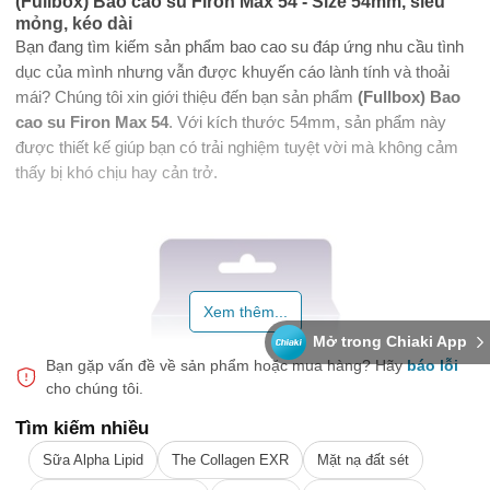
(Fullbox) Bao cao su Firon Max 54 - Size 54mm, siêu
mỏng, kéo dài
Bạn đang tìm kiếm sản phẩm bao cao su đáp ứng nhu cầu tình
dục của mình nhưng vẫn được khuyến cáo lành tính và thoải
mái? Chúng tôi xin giới thiệu đến bạn sản phẩm
(Fullbox) Bao
cao su Firon Max 54
. Với kích thước 54mm, sản phẩm này
được thiết kế giúp bạn có trải nghiệm tuyệt vời mà không cảm
thấy bị khó chịu hay cản trở.
Xem thêm...
Mở trong Chiaki App
Bạn gặp vấn đề về sản phẩm hoặc mua hàng?
Hãy
báo lỗi
cho chúng tôi.
Tìm kiếm nhiều
Sữa Alpha Lipid
The Collagen EXR
Mặt nạ đất sét