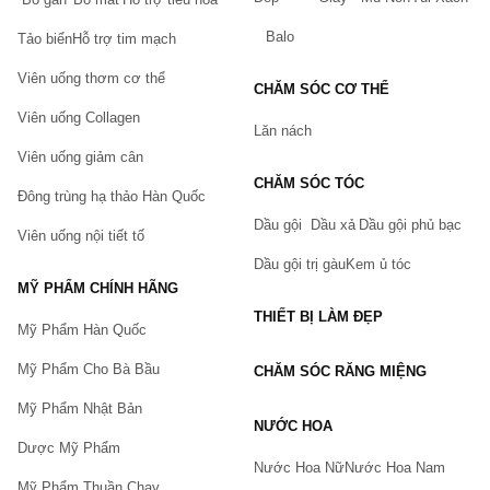
Balo
Tảo biển
Hỗ trợ tim mạch
Viên uống thơm cơ thể
CHĂM SÓC CƠ THỂ
Viên uống Collagen
Lăn nách
Viên uống giảm cân
CHĂM SÓC TÓC
Đông trùng hạ thảo Hàn Quốc
Dầu gội
Dầu xả
Dầu gội phủ bạc
Viên uống nội tiết tố
Dầu gội trị gàu
Kem ủ tóc
MỸ PHẨM CHÍNH HÃNG
THIẾT BỊ LÀM ĐẸP
Mỹ Phẩm Hàn Quốc
Mỹ Phẩm Cho Bà Bầu
CHĂM SÓC RĂNG MIỆNG
Mỹ Phẩm Nhật Bản
NƯỚC HOA
Dược Mỹ Phẩm
Nước Hoa Nữ
Nước Hoa Nam
Mỹ Phẩm Thuần Chay