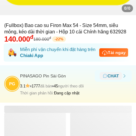
0/0
(Fullbox) Bao cao su Firon Max 54 - Size 54mm, siêu
mỏng, kéo dài thời gian - Hộp 10 cái Chính hãng 632928
đ
140.000
đ
180.000
-
22
%
Miễn phí vận chuyển khi đặt hàng trên
Tải ngay
Chiaki App
PINASAGO Pin Sài Gòn
CHAT
PG
3.1
1777
đã bán
45
người theo dõi
Thời gian phản hồi:
Đang cập nhật