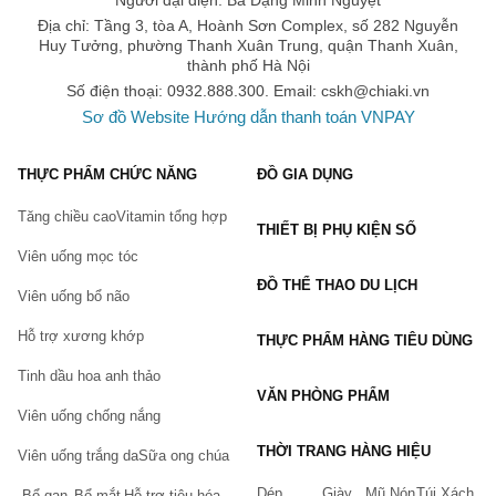
Người đại diện: Bà Đặng Minh Nguyệt
khuyến cáo chất lượng như Firon Max để trải nghiệm cuộc sống
Địa chỉ: Tầng 3, tòa A, Hoành Sơn Complex, số 282 Nguyễn
tình dục thăng hoa.
Huy Tưởng, phường Thanh Xuân Trung, quận Thanh Xuân,
thành phố Hà Nội
Nếu bạn đang tìm kiếm một sản phẩm bao cao su chất lượng,
Số điện thoại: 0932.888.300. Email:
cskh@chiaki.vn
phù hợp với nhu cầu của mình, đừng bỏ qua
(Fullbox) Bao cao
Sơ đồ Website
Hướng dẫn thanh toán VNPAY
su Firon Max 54
. Sản phẩm sẽ khiến bạn hài lòng từ chất lượng
cho đến cảm giác khi dùng.
THỰC PHẨM CHỨC NĂNG
ĐỒ GIA DỤNG
Tăng chiều cao
Vitamin tổng hợp
THIẾT BỊ PHỤ KIỆN SỐ
Viên uống mọc tóc
ĐỒ THỂ THAO DU LỊCH
Viên uống bổ não
Hỗ trợ xương khớp
THỰC PHẨM HÀNG TIÊU DÙNG
Tinh dầu hoa anh thảo
VĂN PHÒNG PHẨM
Viên uống chống nắng
THỜI TRANG HÀNG HIỆU
Viên uống trắng da
Sữa ong chúa
Dép
Giày
Mũ Nón
Túi Xách
Bổ gan
Bổ mắt
Hỗ trợ tiêu hóa