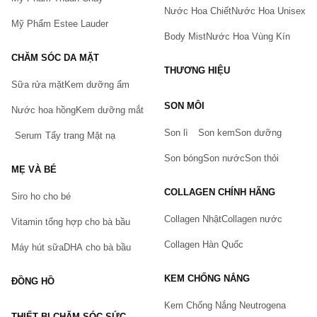
Nước Hoa Chiết
Nước Hoa Unisex
Mỹ Phẩm Estee Lauder
Body Mist
Nước Hoa Vùng Kín
CHĂM SÓC DA MẶT
THƯƠNG HIỆU
Sữa rửa mặt
Kem dưỡng ẩm
Bạn gặp vấn đề về sản phẩm hay mua hàng?
SON MÔI
Hãy báo lỗi cho chúng tôi. Hoặc gọi cho chúng tôi qua số
Nước hoa hồng
Kem dưỡng mắt
0911.888.300
Son lì
Son kem
Son dưỡng
Serum
Tẩy trang
Mặt nạ
Tên của bạn
(*)
Son bóng
Son nước
Son thỏi
MẸ VÀ BÉ
COLLAGEN CHÍNH HÃNG
Siro ho cho bé
Số điện thoại
(*)
Collagen Nhật
Collagen nước
Vitamin tổng hợp cho bà bầu
Collagen Hàn Quốc
Máy hút sữa
DHA cho bà bầu
Email
KEM CHỐNG NẮNG
ĐỒNG HỒ
Kem Chống Nắng Neutrogena
THIẾT BỊ CHĂM SÓC SỨC