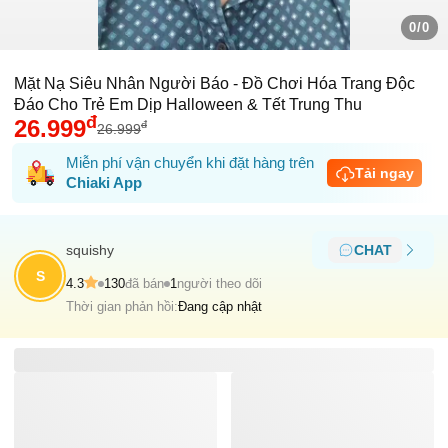
0/0
Mặt Nạ Siêu Nhân Người Báo - Đồ Chơi Hóa Trang Độc
Đáo Cho Trẻ Em Dịp Halloween & Tết Trung Thu
đ
26.999
đ
26.999
Miễn phí vận chuyển khi đặt hàng trên
Tải ngay
Chiaki App
squishy
CHAT
S
4.3
130
đã bán
1
người theo dõi
Thời gian phản hồi:
Đang cập nhật