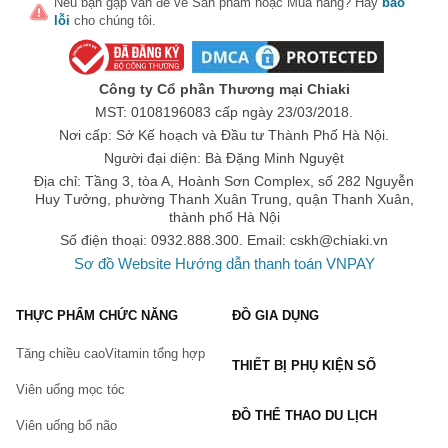
Nếu bạn gặp vấn đề về
Sản phẩm
hoặc
Mua hàng
? Hãy
báo
lỗi
cho chúng tôi.
Công ty Cổ phần Thương mại Chiaki
MST: 0108196083 cấp ngày 23/03/2018.
Nơi cấp: Sở Kế hoạch và Đầu tư Thành Phố Hà Nội.
Người đại diện: Bà Đặng Minh Nguyệt
Địa chỉ: Tầng 3, tòa A, Hoành Sơn Complex, số 282 Nguyễn
Huy Tưởng, phường Thanh Xuân Trung, quận Thanh Xuân,
thành phố Hà Nội
Số điện thoại: 0932.888.300. Email:
cskh@chiaki.vn
Sơ đồ Website
Hướng dẫn thanh toán VNPAY
THỰC PHẨM CHỨC NĂNG
ĐỒ GIA DỤNG
Tăng chiều cao
Vitamin tổng hợp
THIẾT BỊ PHỤ KIỆN SỐ
Viên uống mọc tóc
ĐỒ THỂ THAO DU LỊCH
Viên uống bổ não