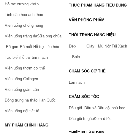
Hỗ trợ xương khớp
THỰC PHẨM HÀNG TIÊU DÙNG
Tinh dầu hoa anh thảo
VĂN PHÒNG PHẨM
Viên uống chống nắng
THỜI TRANG HÀNG HIỆU
Viên uống trắng da
Sữa ong chúa
Dép
Giày
Mũ Nón
Túi Xách
Bổ gan
Bổ mắt
Hỗ trợ tiêu hóa
Balo
Tảo biển
Hỗ trợ tim mạch
Viên uống thơm cơ thể
CHĂM SÓC CƠ THỂ
Viên uống Collagen
Lăn nách
Viên uống giảm cân
CHĂM SÓC TÓC
Đông trùng hạ thảo Hàn Quốc
Dầu gội
Dầu xả
Dầu gội phủ bạc
Viên uống nội tiết tố
Dầu gội trị gàu
Kem ủ tóc
MỸ PHẨM CHÍNH HÃNG
THIẾT BỊ LÀM ĐẸP