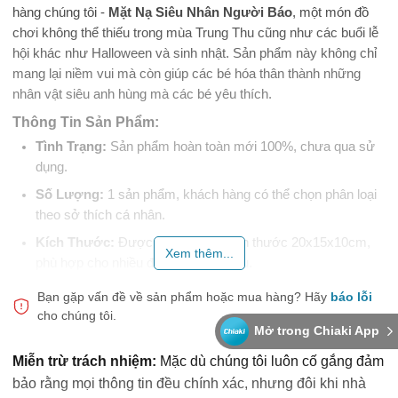
hàng chúng tôi -
Mặt Nạ Siêu Nhân Người Báo
, một món đồ
chơi không thể thiếu trong mùa Trung Thu cũng như các buổi lễ
hội khác như Halloween và sinh nhật. Sản phẩm này không chỉ
mang lại niềm vui mà còn giúp các bé hóa thân thành những
nhân vật siêu anh hùng mà các bé yêu thích.
Thông Tin Sản Phẩm:
Tình Trạng:
Sản phẩm hoàn toàn mới 100%, chưa qua sử
dụng.
Số Lượng:
1 sản phẩm, khách hàng có thể chọn phân loại
theo sở thích cá nhân.
Kích Thước:
Được thiết kế với kích thước 20x15x10cm,
Xem thêm...
phù hợp cho nhiều độ tuổi khác nhau.
Áp Dụng:
Dành cho trẻ từ 4 đến 25 tuổi, là một món quà thú
Bạn gặp vấn đề về sản phẩm hoặc mua hàng?
Hãy
báo lỗi
vị cho mọi lứa tuổi.
cho chúng tôi.
Mở trong Chiaki App
Chất Liệu:
Sản phẩm được làm từ nhựa dẻo bền bỉ, kết
hợp với dây đeo co giãn, giúp vừa vặn và thoải mái khi sử
Miễn trừ trách nhiệm:
Mặc dù chúng tôi luôn cố gắng đảm
dụng.
bảo rằng mọi thông tin đều chính xác, nhưng đôi khi nhà