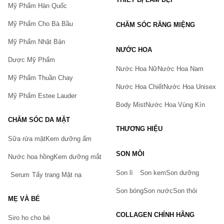
Mỹ Phẩm Hàn Quốc
Mỹ Phẩm Cho Bà Bầu
CHĂM SÓC RĂNG MIỆNG
Mỹ Phẩm Nhật Bản
NƯỚC HOA
Dược Mỹ Phẩm
Nước Hoa Nữ
Nước Hoa Nam
Mỹ Phẩm Thuần Chay
Nước Hoa Chiết
Nước Hoa Unisex
Mỹ Phẩm Estee Lauder
Body Mist
Nước Hoa Vùng Kín
CHĂM SÓC DA MẶT
THƯƠNG HIỆU
Sữa rửa mặt
Kem dưỡng ẩm
Bạn gặp vấn đề về sản phẩm hay mua hàng?
SON MÔI
Hãy báo lỗi cho chúng tôi. Hoặc gọi cho chúng tôi qua số
Nước hoa hồng
Kem dưỡng mắt
0911.888.300
Son lì
Son kem
Son dưỡng
Serum
Tẩy trang
Mặt nạ
Tên của bạn
(*)
Son bóng
Son nước
Son thỏi
MẸ VÀ BÉ
COLLAGEN CHÍNH HÃNG
Siro ho cho bé