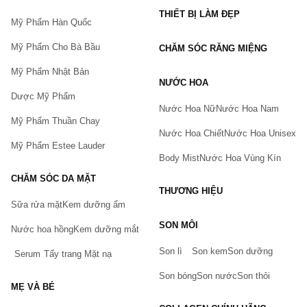
THIẾT BỊ LÀM ĐẸP
Mỹ Phẩm Hàn Quốc
Mỹ Phẩm Cho Bà Bầu
CHĂM SÓC RĂNG MIỆNG
Mỹ Phẩm Nhật Bản
NƯỚC HOA
Dược Mỹ Phẩm
Nước Hoa Nữ
Nước Hoa Nam
Mỹ Phẩm Thuần Chay
Nước Hoa Chiết
Nước Hoa Unisex
Mỹ Phẩm Estee Lauder
Body Mist
Nước Hoa Vùng Kín
CHĂM SÓC DA MẶT
THƯƠNG HIỆU
Sữa rửa mặt
Kem dưỡng ẩm
Bạn gặp vấn đề về sản phẩm hay mua hàng?
SON MÔI
Hãy báo lỗi cho chúng tôi. Hoặc gọi cho chúng tôi qua số
Nước hoa hồng
Kem dưỡng mắt
0911.888.300
Son lì
Son kem
Son dưỡng
Serum
Tẩy trang
Mặt nạ
Tên của bạn
(*)
Son bóng
Son nước
Son thỏi
MẸ VÀ BÉ