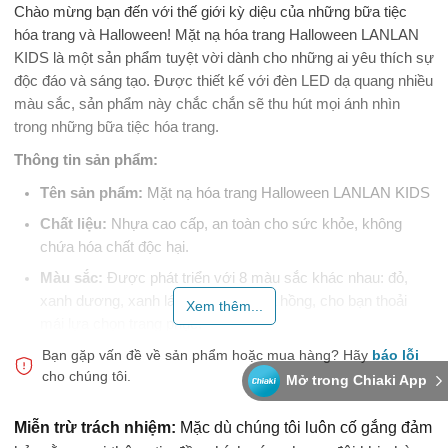
Chào mừng bạn đến với thế giới kỳ diệu của những bữa tiệc
hóa trang và Halloween! Mặt nạ hóa trang Halloween LANLAN
KIDS là một sản phẩm tuyệt vời dành cho những ai yêu thích sự
độc đáo và sáng tạo. Được thiết kế với đèn LED dạ quang nhiều
màu sắc, sản phẩm này chắc chắn sẽ thu hút mọi ánh nhìn
trong những bữa tiệc hóa trang.
Thông tin sản phẩm:
Tên sản phẩm:
Mặt nạ hóa trang Halloween LANLAN KIDS
Chất liệu:
Nhựa cao cấp, an toàn cho sức khỏe, không
chứa hóa chất độc hại.
Màu sắc:
Được phát triển với 8 màu sắc khác nhau: đỏ,
xanh dương, xanh lá, vàng, trắng và hồng, cho bạn thoải
Xem thêm...
mái lựa chọn trang phục.
Đối tượng sử dụng:
Bạn gặp vấn đề về sản phẩm hoặc mua hàng?
Sản phẩm phù hợp với mọi lứa tuổi,
Hãy
báo lỗi
cho chúng tôi.
từ trẻ em đến người lớn.
Mở trong Chiaki App
Pin:
Sản phẩm sử dụng 2 viên pin AA.
Miễn trừ trách nhiệm:
Mặc dù chúng tôi luôn cố gắng đảm
Chế độ chiếu sáng:
Có 4 chế độ: luôn bật, nhấp nháy