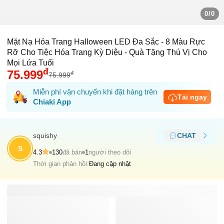
0/0
Mặt Nạ Hóa Trang Halloween LED Đa Sắc - 8 Màu Rực
Rỡ Cho Tiệc Hóa Trang Kỳ Diệu - Quà Tặng Thú Vị Cho
Mọi Lứa Tuổi
đ
75.999
đ
75.999
Miễn phí vận chuyển khi đặt hàng trên
Tải ngay
Chiaki App
squishy
CHAT
S
4.3
130
đã bán
1
người theo dõi
Thời gian phản hồi:
Đang cập nhật