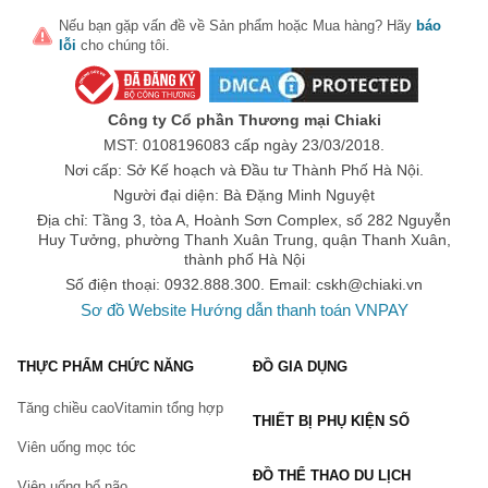
Nếu bạn gặp vấn đề về
Sản phẩm
hoặc
Mua hàng
? Hãy
báo
lỗi
cho chúng tôi.
Công ty Cổ phần Thương mại Chiaki
MST: 0108196083 cấp ngày 23/03/2018.
Nơi cấp: Sở Kế hoạch và Đầu tư Thành Phố Hà Nội.
Người đại diện: Bà Đặng Minh Nguyệt
Địa chỉ: Tầng 3, tòa A, Hoành Sơn Complex, số 282 Nguyễn
Huy Tưởng, phường Thanh Xuân Trung, quận Thanh Xuân,
thành phố Hà Nội
Số điện thoại: 0932.888.300. Email:
cskh@chiaki.vn
Sơ đồ Website
Hướng dẫn thanh toán VNPAY
THỰC PHẨM CHỨC NĂNG
ĐỒ GIA DỤNG
Tăng chiều cao
Vitamin tổng hợp
THIẾT BỊ PHỤ KIỆN SỐ
Viên uống mọc tóc
ĐỒ THỂ THAO DU LỊCH
Viên uống bổ não