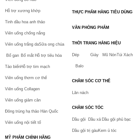
Hỗ trợ xương khớp
THỰC PHẨM HÀNG TIÊU DÙNG
Tinh dầu hoa anh thảo
VĂN PHÒNG PHẨM
Viên uống chống nắng
THỜI TRANG HÀNG HIỆU
Viên uống trắng da
Sữa ong chúa
Dép
Giày
Mũ Nón
Túi Xách
Bổ gan
Bổ mắt
Hỗ trợ tiêu hóa
Balo
Tảo biển
Hỗ trợ tim mạch
Viên uống thơm cơ thể
CHĂM SÓC CƠ THỂ
Viên uống Collagen
Lăn nách
Viên uống giảm cân
CHĂM SÓC TÓC
Đông trùng hạ thảo Hàn Quốc
Dầu gội
Dầu xả
Dầu gội phủ bạc
Viên uống nội tiết tố
Dầu gội trị gàu
Kem ủ tóc
MỸ PHẨM CHÍNH HÃNG