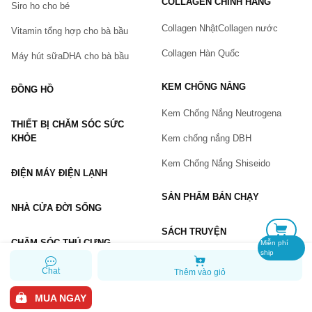
COLLAGEN CHÍNH HÃNG
Siro ho cho bé
Số điện thoại
(*)
Collagen Nhật
Collagen nước
Vitamin tổng hợp cho bà bầu
Collagen Hàn Quốc
Máy hút sữa
DHA cho bà bầu
Email
KEM CHỐNG NẮNG
ĐỒNG HỒ
Kem Chống Nắng Neutrogena
THIẾT BỊ CHĂM SÓC SỨC
Vấn đề
(*)
KHỎE
Kem chống nắng DBH
Kem Chống Nắng Shiseido
ĐIỆN MÁY ĐIỆN LẠNH
Mô tả
(*)
SẢN PHẨM BÁN CHẠY
NHÀ CỬA ĐỜI SỐNG
SÁCH TRUYỆN
CHĂM SÓC THÚ CƯNG
Miễn phí
ship
Chat
Thêm vào giỏ
GỬI BÁO LỖI
MUA NGAY
Copyright © 2026 Chiaki.vn