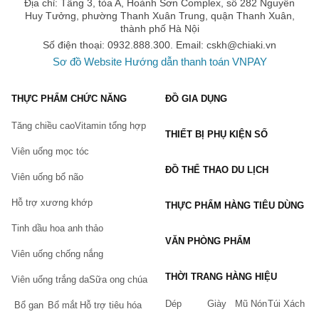
Địa chỉ: Tầng 3, tòa A, Hoành Sơn Complex, số 282 Nguyễn
thoải mái hơn!
Huy Tưởng, phường Thanh Xuân Trung, quận Thanh Xuân,
thành phố Hà Nội
Số điện thoại: 0932.888.300. Email:
cskh@chiaki.vn
Sơ đồ Website
Hướng dẫn thanh toán VNPAY
THỰC PHẨM CHỨC NĂNG
ĐỒ GIA DỤNG
Tăng chiều cao
Vitamin tổng hợp
THIẾT BỊ PHỤ KIỆN SỐ
Viên uống mọc tóc
ĐỒ THỂ THAO DU LỊCH
Viên uống bổ não
Hỗ trợ xương khớp
THỰC PHẨM HÀNG TIÊU DÙNG
Tinh dầu hoa anh thảo
VĂN PHÒNG PHẨM
Viên uống chống nắng
THỜI TRANG HÀNG HIỆU
Viên uống trắng da
Sữa ong chúa
Dép
Giày
Mũ Nón
Túi Xách
Bổ gan
Bổ mắt
Hỗ trợ tiêu hóa