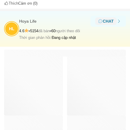
Thích
Cảm ơn
(0)
Hoya Life
CHAT
HL
4.6
5154
đã bán
60
người theo dõi
Thời gian phản hồi:
Đang cập nhật