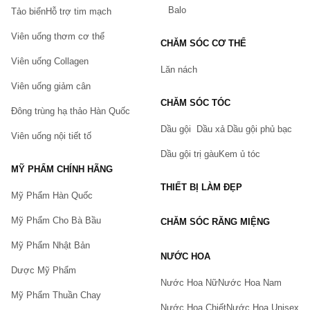
Balo
Tảo biển
Hỗ trợ tim mạch
Viên uống thơm cơ thể
CHĂM SÓC CƠ THỂ
Viên uống Collagen
Lăn nách
Viên uống giảm cân
CHĂM SÓC TÓC
Đông trùng hạ thảo Hàn Quốc
Dầu gội
Dầu xả
Dầu gội phủ bạc
Viên uống nội tiết tố
Dầu gội trị gàu
Kem ủ tóc
MỸ PHẨM CHÍNH HÃNG
THIẾT BỊ LÀM ĐẸP
Mỹ Phẩm Hàn Quốc
Mỹ Phẩm Cho Bà Bầu
CHĂM SÓC RĂNG MIỆNG
Mỹ Phẩm Nhật Bản
NƯỚC HOA
Dược Mỹ Phẩm
Nước Hoa Nữ
Nước Hoa Nam
Mỹ Phẩm Thuần Chay
Nước Hoa Chiết
Nước Hoa Unisex