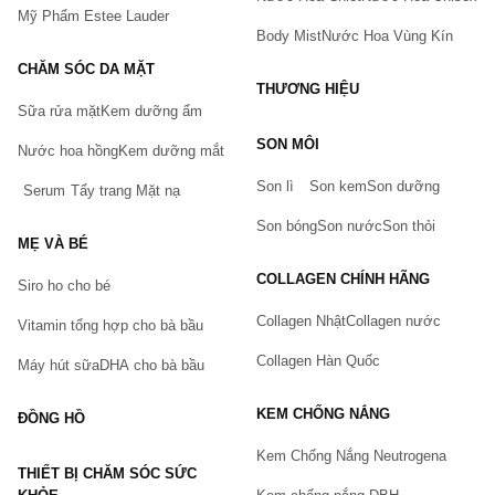
Mỹ Phẩm Estee Lauder
Body Mist
Nước Hoa Vùng Kín
CHĂM SÓC DA MẶT
THƯƠNG HIỆU
Sữa rửa mặt
Kem dưỡng ẩm
Bạn gặp vấn đề về sản phẩm hay mua hàng?
SON MÔI
Hãy báo lỗi cho chúng tôi. Hoặc gọi cho chúng tôi qua số
Nước hoa hồng
Kem dưỡng mắt
0911.888.300
Son lì
Son kem
Son dưỡng
Serum
Tẩy trang
Mặt nạ
Tên của bạn
(*)
Son bóng
Son nước
Son thỏi
MẸ VÀ BÉ
COLLAGEN CHÍNH HÃNG
Siro ho cho bé
Số điện thoại
(*)
Collagen Nhật
Collagen nước
Vitamin tổng hợp cho bà bầu
Collagen Hàn Quốc
Máy hút sữa
DHA cho bà bầu
Email
KEM CHỐNG NẮNG
ĐỒNG HỒ
Kem Chống Nắng Neutrogena
THIẾT BỊ CHĂM SÓC SỨC
Vấn đề
(*)