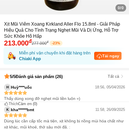
0/0
Xịt Mũi Viêm Xoang Kirkland Aller Flo 15.8ml - Giải Pháp
Hiệu Quả Cho Tình Trạng Nghẹt Mũi Và Dị Ứng, Hỗ Trợ
Sức Khỏe Hô Hấp
đ
213.000
đ
277.000
-
23
%
Miễn phí vận chuyển khi đặt hàng trên
Tải ngay
Chiaki App
5
/5
Đánh giá sản phẩm (26)
Tất cả
Huỳ****uốc
18:56, 05/04/2026
H
Thấy dùng xong đỡ nghẹt mũi liền luôn =)
Thích
Cảm ơn
(0)
kha******bmt
11:58, 26/09/2025
K
Dùng lúc cần cấp tốc mà tiện, xịt không bị nồng mùi hóa chất như
xịt khác, mũi khoẻ, thở sâu mới đã. :