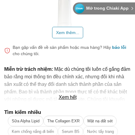
Mở trong Chiaki App
Xem thêm...
Bạn gặp vấn đề về sản phẩm hoặc mua hàng?
Hãy
báo lỗi
cho chúng tôi.
Miễn trừ trách nhiệm:
Mặc dù chúng tôi luôn cố gắng đảm
bảo rằng mọi thông tin đều chính xác, nhưng đôi khi nhà
sản xuất có thể thay đổi danh sách thành phần của sản
phẩm. Bao bì và thành phần trong thực tế có thể khác biệt
Xem hết
với những gì được mô tả trên website. Chúng tôi khuyến
cáo bạn không nên chỉ dựa trên thông tin được ghi trên
Tìm kiếm nhiều
website, mà hãy luôn luôn đọc nhãn mác, cảnh báo và
Các Ưu Điểm Nổi Bật
Sữa Alpha Lipid
The Collagen EXR
Mặt nạ đất sét
hướng dẫn sử dụng trước khi dùng sản phẩm. Để biết
🎁 Đừng Bỏ Lỡ! 🎁
Thành phần tự nhiên, lành tính cho người sử dụng.
thêm thông tin, vui lòng liên hệ nhà sản xuất. Nội dung trên
Kem chống nắng đi biển
Serum B5
Nước tẩy trang