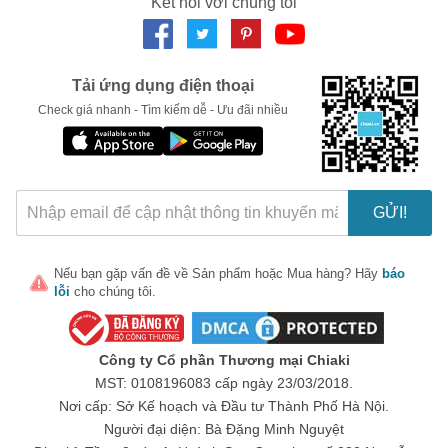
Kết nối với chúng tôi
Xịt mũi Viêm Xoang Kirkland Aller Flo được sản xuất và kiểm tra
nghiêm ngặt trước khi đưa tới tay người tiêu dùng. Bạn có thể
hoàn toàn thoải mái khi sử dụng sản phẩm này để cải thiện tình
trạng sức khỏe của mình.
Tải ứng dụng điện thoại
Thành Phần Sản Phẩm
Check giá nhanh - Tìm kiếm dễ - Ưu đãi nhiều
Xịt mũi Kirkland Aller Flo được chiết xuất từ các thành phần tự
nhiên giúp làm sạch và thông thoáng mũi. Công thức độc quyền
này nhằm hỗ trợ giảm thiểu biểu hiện viêm xoang, mang lại lợi
ích lâu dài cho sức khỏe của bạn.
GỬI!
Lưu Ý Khi Sử Dụng
Không sử dụng cho trẻ em dưới 2 tuổi nếu không có sự chỉ
Nếu bạn gặp vấn đề về
Sản phẩm
hoặc
Mua hàng
? Hãy
báo
định của bác sĩ.
lỗi
cho chúng tôi.
Nếu bạn có bất kỳ phản ứng phụ nào, hãy ngừng sử dụng
và tham khảo ý kiến bác sĩ.
Công ty Cổ phần Thương mại Chiaki
Bảo quản sản phẩm ở nơi khô ráo và thoáng mát, tránh ánh
MST: 0108196083 cấp ngày 23/03/2018.
nắng trực tiếp.
Nơi cấp: Sở Kế hoạch và Đầu tư Thành Phố Hà Nội.
Hãy trải nghiệm ngay xịt mũi Viêm Xoang Kirkland Aller Flo
Người đại diện: Bà Đặng Minh Nguyệt
15.8ml để giúp việc hô hấp của bạn trở nên dễ dàng hơn và