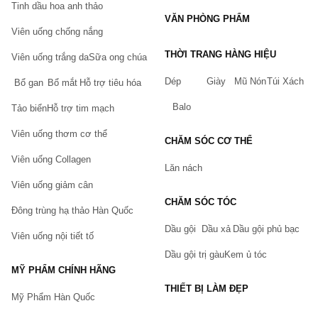
Tinh dầu hoa anh thảo
Sữa rửa mặt innisfree
VĂN PHÒNG PHẨM
Viên uống chống nắng
Sữa rửa mặt Neutrogena hỗ trợ ngừa mụn
Sữa rửa mặt The Face Shop Rice Water Bright
THỜI TRANG HÀNG HIỆU
Viên uống trắng da
Sữa ong chúa
Sữa rửa mặt Simple Kind to Skin
Refreshing Facial Wash
Dép
Giày
Mũ Nón
Túi Xách
Bổ gan
Bổ mắt
Hỗ trợ tiêu hóa
Sữa rửa mặt La Roche Posay Effaclar cho da dầu mụn
Balo
Tảo biển
Hỗ trợ tim mạch
2. Kem dưỡng da
Viên uống thơm cơ thể
Sử dụng kem dưỡng da mặt thường xuyên giúp các chị em có được làn
CHĂM SÓC CƠ THỂ
da mềm mại, săn chắc, tránh được tình trạng nứt nẻ, sạm màu. Trong
Viên uống Collagen
các thành phần kem dưỡng có chứa các vitamin cần thiết, giúp cải thiện
Lăn nách
và bảo vệ da tối ưu.
Viên uống giảm cân
Thương hiệu nổi tiếng: Loreal, Hada Labo, Laneige, Shiseido, La Roche
CHĂM SÓC TÓC
Posay, …
Đông trùng hạ thảo Hàn Quốc
Sản phẩm nổi tiếng:
Dầu gội
Dầu xả
Dầu gội phủ bạc
Viên uống nội tiết tố
Kem dưỡng trắng da:
Dầu gội trị gàu
Kem ủ tóc
Kem dưỡng da A313
Pommade Retinol Cream giúp trẻ hóa da
MỸ PHẨM CHÍNH HÃNG
Kem dưỡng da Vaseline giúp chống nhăn
THIẾT BỊ LÀM ĐẸP
Mỹ Phẩm Hàn Quốc
Kem dưỡng da Shiseido Aqualabel
Nhật