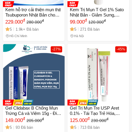
Kem hỗ trợ cải thiện mụn thịt
Kem Trị Mụn T Gel 1% Sato
Tsubuporon Nhật Bản cho
Nhật Bản - Giảm Sưng,
vùng mắt - Hỗ trợ loại bỏ
đ
Ngừa Mụn, Phục Hồi Da
đ
đ
đ
229.000
99.000
280.000
120.000
mụn thịt, làm da mịn màng và
Nhạy Cảm, 10g
5
1.9k+ Đã bán
5
271 Đã bán
tươi sáng.
Hồ Chí Minh
Hà Nội
-27%
-45%
Gel Clidabax B Chống Mụn
Gel Trị Mụn Tre USP Aret
Trứng Cá và Viêm 15g - Điều
0.1% - Tái Tạo Trẻ Hóa,
Trị Da Hiệu Quả, Cam Kết
đ
Giảm Mụn, Mịn Da, 20g -
đ
đ
đ
149.000
125.000
205.000
230.000
Chất Lượng 100%
Sản Phẩm Dành Cho Da
5
93 Đã bán
5
713 Đã bán
Mụn Từ Menarini