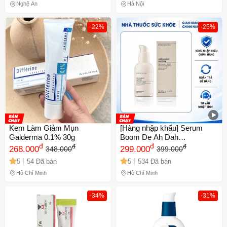
Nghệ An
Hà Nội
-22%
-25%
Kem Làm Giảm Mụn
[Hàng nhập khẩu] Serum
Galderma 0.1% 30g
Boom De Ah Dah
đ
Niacinamide+ Arbutin 50ml -
đ
đ
đ
268.000
299.000
348.000
399.000
Dưỡng trắng da, giảm mụn,
5
54 Đã bán
5
534 Đã bán
cấp ẩm, phù hợp mọi loại da
Hồ Chí Minh
Hồ Chí Minh
-34%
-31%