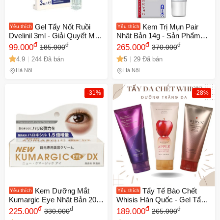
Gel Tẩy Nốt Ruồi
Kem Trị Mụn Pair
Yêu thích
Yêu thích
Dvelinil 3ml - Giải Quyết Mụn
Nhật Bản 14g - Sản Phẩm
Cóc, Mụn Thịt, Sẹo Lồi Hiệu
đ
Chuyên Sâu Giúp Xẹp Mụn
đ
đ
đ
99.000
265.000
185.000
370.000
Quả Không Để Lại Vết Thâm
Đỏ, Mụn Viêm, Mụn Bọc,
4.9
244 Đã bán
5
29 Đã bán
- Sản Phẩm Chính Hãng Từ
Hiệu Quả Nhanh Chóng, An
Nga
Toàn cho Da
Hà Nội
Hà Nội
-31%
-28%
Kem Dưỡng Mắt
Tẩy Tế Bào Chết
Yêu thích
Yêu thích
Kumargic Eye Nhật Bản 20g
Whisis Hàn Quốc - Gel Tẩy
- Giảm Thâm Quầng Mắt,
đ
Da Chết Táo Đỏ và Thảo
đ
đ
đ
225.000
189.000
330.000
265.000
Chống Lão Hóa, Dưỡng
Mộc Dưỡng Trắng Da 120ml