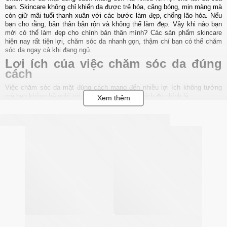
bạn. Skincare không chỉ khiến da được trẻ hóa, căng bóng, mịn màng mà
còn giữ mãi tuổi thanh xuân với các bước làm đẹp, chống lão hóa. Nếu
bạn cho rằng, bản thân bận rộn và không thể làm đẹp. Vậy khi nào bạn
mới có thể làm đẹp cho chính bản thân mình? Các sản phẩm skincare
hiện nay rất tiện lợi, chăm sóc da nhanh gọn, thậm chí bạn có thể chăm
sóc da ngay cả khi đang ngủ.
Lợi ích của việc chăm sóc da đúng
cách
Việc chăm sóc da mặt đúng cách mang đến nhiều lợi ích không tưởng
mà bạn không hề nghĩ tới. Một trong những lợi ích đó chính là :
1. Giúp ngăn ngừa mụn
Mụn xuất hiện ở nhiều độ tuổi khác nhau, do đó việc chăm sóc da mặt
tuổi dậy thì hay cho mọi lứa tuổi đều rất quan trọng. Với việc tiếp xúc
thường xuyên với khói bụi bên ngoài cùng ánh nắng mặt trời, da của bạn
có thể bị gặp nhiều vấn đề và sản sinh ra mụn. Do đó chăm sóc da để
giữ cân năng nội tiết tố và các vùng da trên mặt được khỏe mạnh.
2. Giúp làm sáng và mịn da
Với những người làm việc vất vả hoặc làm việc trong môi trường độc hại
thường khó có thể sáng và mịn màng. Đặc biệt việc chăm sóc da mặt
cho người làm ca đêm hay người có làn da tối được quan tâm nhiều.
Việc chăm sóc da đúng cách giúp bạn loại bỏ được tình trạng mệt mỏi,