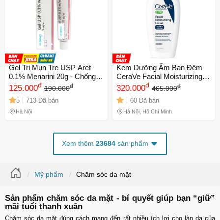
Gel Trị Mụn Tre USP Aret
Kem Dưỡng Ẩm Ban Đêm
0.1% Menarini 20g - Chống
CeraVe Facial Moisturizing
Lão Hóa, Giảm Thâm, Tái
đ
Lotion PM 89ml Mỹ Date Xa
đ
đ
đ
125.000
320.000
190.000
465.000
Tạo Da, Hỗ Trợ Điều Trị Mụn
5
713 Đã bán
60 Đã bán
Trứng Cá Thẩm Mỹ
Hà Nội
Hà Nội, Hồ Chí Minh
Xem thêm
23684
sản phẩm
Mỹ phẩm
Chăm sóc da mặt
Sản phẩm chăm sóc da mặt - bí quyết giúp bạn “giữ”
mãi tuổi thanh xuân
Chăm sóc da mặt đúng cách mang đến rất nhiều ích lợi cho làn da của