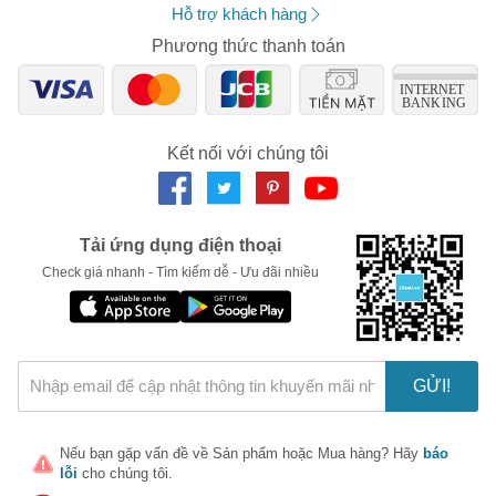
6. Hỗ trợ làm căng mặt tự nhiên
Hỗ trợ khách hàng
Một số phương pháp chăm sóc da mặt chuyên sâu nếu được duy trì sẽ
Phương thức thanh toán
có thể giống như một liệu trình spa chuyên nghiệp, bạn có thể khiến da
trở nên căng tự nhiên. Với các thao tác kích thích cơ mặt, cung cấp một
lượng oxy cho da mặt, từ đó da trở nên hồng và căng mịn.
7. Bổ sung nước cho da tốt hơn
Kết nối với chúng tôi
Việc sử dụng các sản phẩm skincare giúp chăm sóc da mặt khô hiệu
quả, đặc biệt là trong tiết trời hanh khô. Chăm sóc da giúp loại bỏ tế bào
chết, giúp da dễ hấp thụ dưỡng ẩm và giữ nước trên da khiến da căng
mọng.
Tải ứng dụng điện thoại
7 Bước chăm sóc da tại nhà giúp làm sạch và ngăn
ngừa mụn
Check giá nhanh - Tìm kiếm dễ - Ưu đãi nhiều
Dù là chăm sóc da mặt sau sinh, cho nam hay nữ thì bạn cũng nên thực
hiện đủ 7 bước sau đây để có được làn da mịn màng và tươi trẻ:
Bước 1 - Tẩy trang: Ngay cả khi bạn không trang điểm thì cũng nên
tẩy trang
hằng ngày để lấy đi những bụi bẩn và tế bào chết trên mặt
GỬI!
Bước 2 - Sử dụng sữa rửa mặt
Bước 3 - Tẩy da chết: Nên tẩy 2 -3 lần/ tuần, không nên tẩy thường
xuyên
Nếu bạn gặp vấn đề về
Sản phẩm
hoặc
Mua hàng
? Hãy
báo
lỗi
cho chúng tôi.
Bước 4 - Sử dụng nước hoa hồng