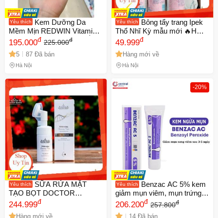
Kem Dưỡng Da
Bông tẩy trang Ipek
Yêu thích
Yêu thích
Mềm Mịn REDWIN Vitamin
Thổ Nhĩ Kỳ mẫu mới 🔥HOT
E Cream 300g - Dưỡng Ẩm,
đ
🔥 tẩy sạch bụi bẩn mềm dịu
đ
đ
195.000
49.999
225.000
Chống Lão Hóa, Phục Hồi Da
cho da loại 150 miếng
5
87 Đã bán
Hàng mới về
Tổn Thương, Chính Hãng Úc
Hà Nội
Hà Nội
-20%
SỮA RỬA MẶT
Benzac AC 5% kem
Yêu thích
Yêu thích
TẠO BỌT DOCTOR
giảm mụn viêm, mụn trứng
QUEEN 🔥NEW🔥 (làm sạch
đ
đ
cá,mụn bọc 15g
đ
244.999
206.200
257.800
sâu,cấp ẩm,ngừa mụn sáng
Hàng mới về
14 Đã bán