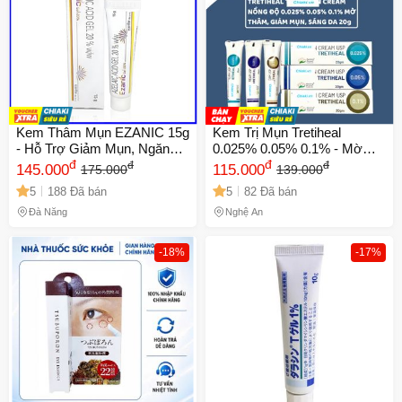
Kem Thâm Mụn EZANIC 15g
Kem Trị Mụn Tretiheal
- Hỗ Trợ Giảm Mụn, Ngăn
0.025% 0.05% 0.1% - Mờ
Ngừa Thâm Đen và Thâm
đ
Thâm, Ngừa Mụn, Sáng Da,
đ
đ
đ
145.000
115.000
175.000
139.000
Đỏ, Dưỡng Ẩm Da
Cải Thiện Kết Cấu Da 20g
5
188 Đã bán
5
82 Đã bán
Đà Nẵng
Nghệ An
-18%
-17%