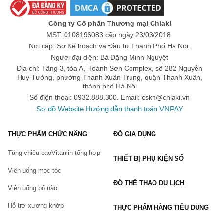
Bước 5 - Sử dụng các sản phẩm đặc trị để cải thiện vấn đề mụn,
nám, sạm, tàn nhang, …
Công ty Cổ phần Thương mại Chiaki
Bước 6 - Dưỡng ẩm
MST: 0108196083 cấp ngày 23/03/2018.
Bước 7 - Bảo vệ da bằng kem chống nắng vào ban ngày, ngay cả
Nơi cấp: Sở Kế hoạch và Đầu tư Thành Phố Hà Nội.
khi bạn không ra ngoài đường.
Người đại diện: Bà Đặng Minh Nguyệt
Top 15 sản phẩm chăm sóc da từ
thiên nhiên được yêu thích
Địa chỉ: Tầng 3, tòa A, Hoành Sơn Complex, số 282 Nguyễn
Huy Tưởng, phường Thanh Xuân Trung, quận Thanh Xuân,
Hiện nay trên thị trường có khá nhiều dòng thương hiệu và sản phẩm
thành phố Hà Nội
chăm sóc da mặt
tại nhà hiệu quả, phù hợp với người bận rộn. Dưới đây
Số điện thoại: 0932.888.300. Email:
cskh@chiaki.vn
là top sản phẩm chăm sóc da đang được yêu thích:
Sơ đồ Website
Hướng dẫn thanh toán VNPAY
1.
Sữa rửa mặt
Đây là một trong những dòng sản phẩm không thể thiếu trong các bước
THỰC PHẨM CHỨC NĂNG
ĐỒ GIA DỤNG
skincare cơ bản tại nhà. Sử dụng sữa rửa mặt trắng da hay sữa rửa mặt
trị mụn giúp cải thiện các vấn đề trên da, mang đến hiệu quả vượt trội.
Tăng chiều cao
Vitamin tổng hợp
THIẾT BỊ PHỤ KIỆN SỐ
Sản phẩm thích hợp cho cả nam và nữ từ 16 tuổi trở lên.
Viên uống mọc tóc
Thương hiệu nổi tiếng:
Cetaphil
,
Innisfree
, Senka, Cerave, Acnes,
Simple, Hada Labo, Naruko, Pond, Hazeline, Nivea, Neutrogena, The
ĐỒ THỂ THAO DU LỊCH
Viên uống bổ não
Face Shop,
Vichy
, …
Sản phẩm nổi tiếng:
Hỗ trợ xương khớp
THỰC PHẨM HÀNG TIÊU DÙNG
Sữa rửa mặt CeraVe Hydrating cleanser