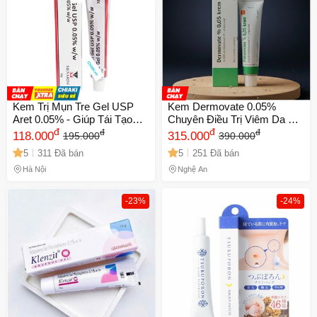
Kem Trị Mụn Tre Gel USP
Kem Dermovate 0.05%
Aret 0.05% - Giúp Tái Tạo
Chuyên Điều Trị Viêm Da &
Da, Giảm Thâm Và Mụn 20g
đ
Vảy Nến - Tuýp 50g Hàng
đ
đ
đ
118.000
315.000
195.000
390.000
- Sản Phẩm Chăm Sóc Da
Chính Hãng Thổ Nhĩ Kỳ
5
311 Đã bán
5
251 Đã bán
Chất Lượng Từ Menarini
Hà Nội
Nghệ An
-23%
-24%