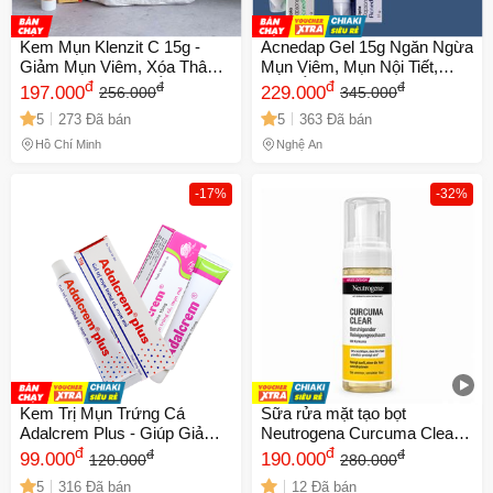
Kem Mụn Klenzit C 15g -
Acnedap Gel 15g Ngăn Ngừa
Giảm Mụn Viêm, Xóa Thâm
Mụn Viêm, Mụn Nội Tiết,
Hiệu Quả, Dưỡng Ẩm Làn
đ
Mụn Ẩn - Sản Phẩm Chăm
đ
đ
đ
197.000
229.000
256.000
345.000
Da Ngày Càng Rạng Rỡ,
Sóc Da Từ Cipla, Xuất Xứ Ấn
5
273 Đã bán
5
363 Đã bán
Chăm Sóc Da Mặt Từ Ấn Độ
Độ
Hồ Chí Minh
Nghệ An
-17%
-32%
Kem Trị Mụn Trứng Cá
Sữa rửa mặt tạo bọt
Adalcrem Plus - Giúp Giảm
Neutrogena Curcuma Clear
Mụn Đầu Đen, Nốt Sần và
đ
150ml dịu nhẹ làm sạch da
đ
đ
đ
99.000
190.000
120.000
280.000
Mụn Mủ - Dành Cho Da Mặt,
dầu mụn da nhạy cảm
5
316 Đã bán
12 Đã bán
Ngực, Lưng