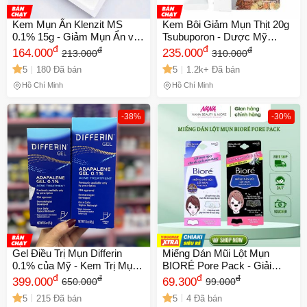
Kem Mụn Ẩn Klenzit MS
Kem Bôi Giảm Mụn Thịt 20g
0.1% 15g - Giảm Mụn Ẩn và
Tsubuporon - Dược Mỹ
Làm Thoáng Lỗ Chân Lông -
đ
Phẩm Từ Thảo Mộc Cho Da
đ
đ
đ
164.000
235.000
213.000
310.000
Sản Phẩm Chăm Sóc Da
Cổ, Hỗ Trợ Làm Bong Mụn
5
180 Đã bán
5
1.2k+ Đã bán
Hiệu Quả Từ Ấn Độ
Hồ Chí Minh
Hồ Chí Minh
-38%
-30%
Gel Điều Trị Mụn Differin
Miếng Dán Mũi Lột Mụn
0.1% của Mỹ - Kem Trị Mụn
BIORÉ Pore Pack - Giải
15g/45g, Giảm Mụn Hiệu
đ
Quyết Mụn Đầu Đen và
đ
đ
đ
399.000
69.300
650.000
99.000
Quả, Phục Hồi Da Khỏe
Cám, 4 Miếng, Hương Bạc
5
215 Đã bán
5
4 Đã bán
Mạnh
Hà/Không Hương, Sản Phẩm