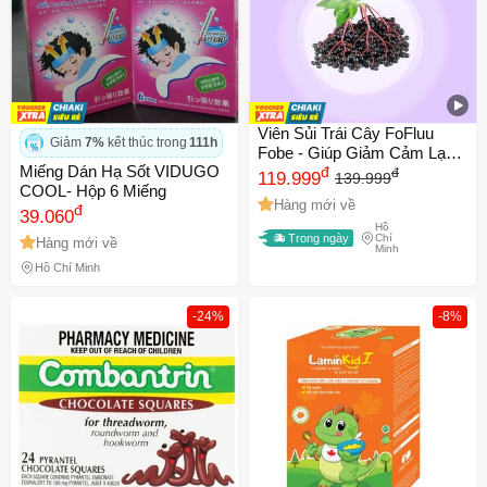
Viên Sủi Trái Cây FoFluu
Giảm
7%
kết thúc trong
111h
Fobe - Giúp Giảm Cảm Lạnh
Miếng Dán Hạ Sốt VIDUGO
N1 Hộp 20 Viên - Tăng
đ
đ
119.999
139.999
COOL- Hộp 6 Miếng
Cường Sức Đề Kháng Cho
Hàng mới về
đ
Trẻ Em
39.060
Hồ
Trong ngày
Chí
Hàng mới về
Minh
Hồ Chí Minh
-24%
-8%