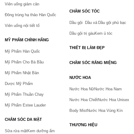
trở lên)
Viên uống giảm cân
Thuốc hấp phụ và bao phủ niêm mạc ruột ( Sử dụng được
CHĂM SÓC TÓC
Đông trùng hạ thảo Hàn Quốc
cho trẻ dưới 1 tuổi)
Dầu gội
Dầu xả
Dầu gội phủ bạc
Siro Hỗ Trợ Miễn Dịch Cho Bé Ivy Kids Baby & Child
Viên uống nội tiết tố
Immunity Support ( Sử dụng được cho trẻ từ 6 tháng tuổi trở
Dầu gội trị gàu
Kem ủ tóc
lên)
MỸ PHẨM CHÍNH HÃNG
BigBB Ổn Định Tiêu Hóa, Tăng Đề Kháng ( Sử dụng cho trẻ
từ 6 tháng tuổi trở lên)
THIẾT BỊ LÀM ĐẸP
Mỹ Phẩm Hàn Quốc
3. Thuốc ho cho bé
Mỹ Phẩm Cho Bà Bầu
CHĂM SÓC RĂNG MIỆNG
Trẻ em thường rất dễ xuất hiện các triệu chứng ho, đó là do hệ
miễn dịch và sức đề kháng của trẻ đang bị suy yếu. Để cải thiện
Mỹ Phẩm Nhật Bản
nhanh và chấm dứt những cơn ho dai dẳng ở trẻ, ba mẹ thường
NƯỚC HOA
tin dùng các sản phẩm thuốc ho cho bé như:
Dược Mỹ Phẩm
Nước Hoa Nữ
Nước Hoa Nam
Chai
xịt keo ong Vitatree
25ml của Úc chính hãng
Mỹ Phẩm Thuần Chay
Siro
Prospan Đức
100ml cho trẻ từ 1 tháng tuổi
Nước Hoa Chiết
Nước Hoa Unisex
Mỹ Phẩm Estee Lauder
Viên uống Anaferon chính hãng của Nga
Body Mist
Nước Hoa Vùng Kín
Tinh chất Prospan của Đức
cho trẻ 1 tuổi trở lên
CHĂM SÓC DA MẶT
Siro
Prospan Đức Dạng Gói
5ml
THƯƠNG HIỆU
Siro chó mèo
Paburon S cho bé từ 3 tháng tuổi
Sữa rửa mặt
Kem dưỡng ẩm