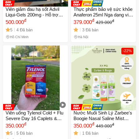
Viên giảm đau hạ sốt Advil
Thực phẩm bảo vệ sức khỏe
Liqui-Gels 200mg - Hỗ trợ
Anaferon 25ml Nga dạng viên
giảm cơn đau và hạ sốt hiệu
đ
tăng đề kháng ch
đ
đ
500.000
379.000
429.000
quả 160 viên nang lỏng
5
4 Đã bán
3 Đã bán
Hồ Chí Minh
Hà Nội
-22%
Viên uống Tylenol Cold + Flu
Nước Muối Sinh Lý Zarbee's
Severe Day 16 Caplets &
Boogie Nasal Saline Mist
Night 8 Caplets (24 Caplets)
đ
88ml - Dịu Nhẹ Cho Trẻ Sơ
đ
đ
350.000
350.000
449.000
Sinh và Người Lớn, Làm
5
5 Đã bán
1 Đã bán
Sạch và Giảm Nghẹt Mũi