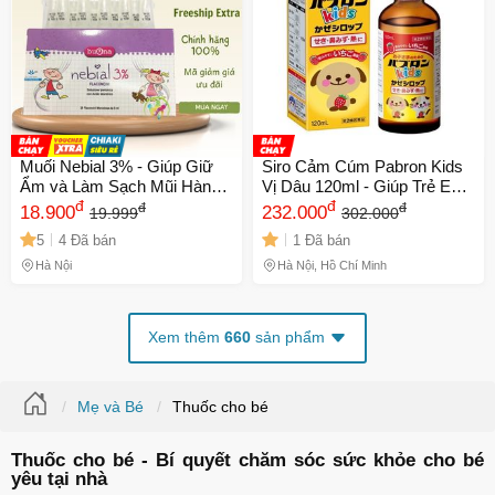
Muối Nebial 3% - Giúp Giữ
Siro Cảm Cúm Pabron Kids
Ẩm và Làm Sạch Mũi Hàng
Vị Dâu 120ml - Giúp Trẻ Em
Ngày Cho Trẻ Sơ Sinh và
đ
Giảm Ho, Sổ Mũi, Sốt, Dễ
đ
đ
đ
18.900
232.000
19.999
302.000
Người Lớn - Sản Phẩm
Uống, Chất Lượng Từ Nhật
5
4 Đã bán
1 Đã bán
Chính Hãng
Bản
Hà Nội
Hà Nội, Hồ Chí Minh
Xem thêm
660
sản phẩm
Mẹ và Bé
Thuốc cho bé
Thuốc cho bé - Bí quyết chăm sóc sức khỏe cho bé
yêu tại nhà