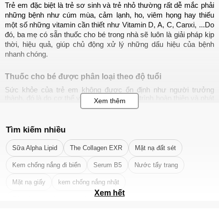
Trẻ em đặc biệt là trẻ sơ sinh và trẻ nhỏ thường rất dễ mắc phải 
những bệnh như cúm mùa, cảm lạnh, ho, viêm họng hay thiếu 
một số những vitamin cần thiết như Vitamin D, A, C, Canxi, ...Do 
đó, ba mẹ có sẵn thuốc cho bé trong nhà sẽ luôn là giải pháp kịp 
thời, hiệu quả, giúp chủ động xử lý những dấu hiệu của bệnh 
nhanh chóng. 
Thuốc cho bé được phân loại theo độ tuổi
Sức khỏe của trẻ em không được ổn định như người trưởng
thành, đó là do cơ thể vẫn đang trong quá trình hoàn thiện và phát
triển. Chính vì vậy mà trẻ em thường rất nhạy cảm với môi
trường bên ngoài và với một số nhóm thuốc cụ thể. Đặc biệt là
đối với trẻ sơ sinh và trẻ dưới 1 tuổi.
Tìm kiếm nhiều
Trong quá trình thực hiện lĩnh vực bào chế ra thuốc, các chuyên
gia và bác sĩ luôn quan tâm tới vấn đề lành tính, liều lượng và tính
Sữa Alpha Lipid
The Collagen EXR
Mặt nạ đất sét
toán sao cho sản phẩm phù hợp với cơ thể của trẻ hiệu quả. Do
đó,
thuốc cho bé
được phân loại theo độ tuổi như sau:
Kem chống nắng đi biển
Serum B5
Nước tẩy trang
Trẻ dưới 2 tuổi: Phải sử dụng thuốc dành riêng cho trẻ sơ
Mặt nạ giấy
kem chống nắng nhật
sinh
Xem hết
Trẻ từ 2 - 15 tuổi : Dùng thuốc dành cho trẻ em
Tẩy tế bào chết da mặt tốt nhất
Trẻ em trên 15 tuổi : Dùng thuốc dành cho người lớn, tuy
nhiên phải giảm liều lượng xuống ¾ so với liều người lớn.