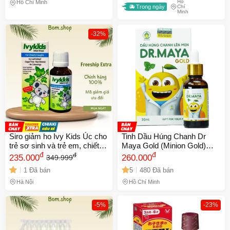
Hồ
Hồ Chí Minh
Trong ngày
Chí
Minh
-32%
Siro giảm ho Ivy Kids Úc cho
Tinh Dầu Húng Chanh Dr
trẻ sơ sinh và trẻ em, chiết
Maya Gold (Minion Gold)
xuất lá thường xuân, an toàn,
đ
30ml - Hỗ Trợ Tăng Cường
đ
đ
235.000
260.000
349.999
dễ uống, sản phẩm dinh
Sức Đề Kháng, Giảm Ho Tự
1 Đã bán
5
480 Đã bán
dưỡng mùa lạnh
Nhiên Cho Trẻ Em
Hà Nội
Hồ Chí Minh
-5%
-23%