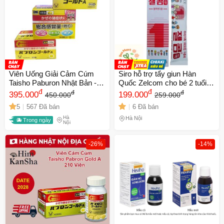
Viên Uống Giải Cảm Cúm
Siro hỗ trợ tẩy giun Hàn
Taisho Paburon Nhật Bản -
Quốc Zelcom cho bé 2 tuổi
Hỗ Trợ Giảm Triệu Chứng
đ
trở lên và người lớn _2 gói x
đ
đ
đ
395.000
199.000
450.000
259.000
Ho, Nghẹt Mũi, Ê Đau, Dễ
15ml
5
567 Đã bán
6 Đã bán
Uống, Thích Hợp Cho Người
Hà
Lớn Và Trẻ Em
Hà Nội
Trong ngày
Nội
-26%
-14%