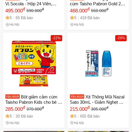
Vị Socola - Hộp 24 Viên,
cúm Taisho Pabron Gold 210
Dành Cho Trẻ Từ 1 Tuổi, Hỗ
đ
viên Nhật Bản - Hỗ trợ giảm
đ
đ
đ
495.000
468.000
590.000
550.000
Trợ Kháng Khuẩn Đường
ho, sổ mũi, đau đầu nhanh
5
65 Đã bán
5
419 Đã bán
Ruột, Dễ Uống Như Kẹo
chóng hiệu quả
Hà Nội
Hà Nội
-22%
-29%
Bột giảm cảm cúm
Xịt Thông Mũi Nazal
Yêu thích
Yêu thích
Taisho Pabron Kids cho bé 1-
Sato 30mL - Giảm Nghẹt Mũi
10 tuổi - Hỗ trợ giảm sốt, ho,
đ
và Sổ Mũi Hiệu Quả, Xuất
đ
đ
đ
285.000
215.000
370.000
305.000
sổ mũi - 12 gói hương trái
Xứ Nhật Bản, Hỗ Trợ Hô Hấp
5
20 Đã bán
5
655 Đã bán
cây dễ uống
Tốt Nhất
Hà Nội
Hà Nội