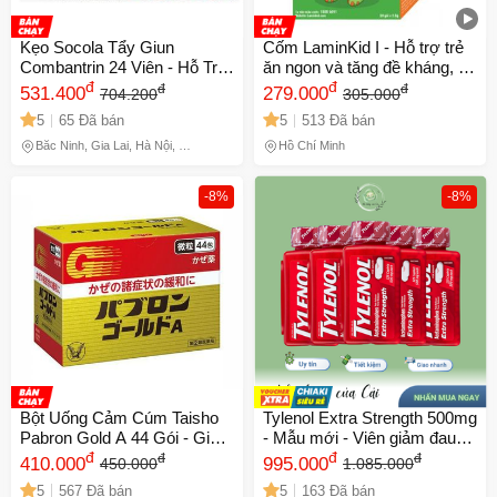
Kẹo Socola Tẩy Giun
Cốm LaminKid I - Hỗ trợ trẻ
Combantrin 24 Viên - Hỗ Trợ
ăn ngon và tăng đề kháng, bổ
Sức Khỏe Đường Ruột Cho
đ
sung vi chất dinh dưỡng tự
đ
đ
đ
531.400
279.000
704.200
305.000
Trẻ Em, Hương Vị Ngon
nhiên, hộp 20 gói
5
65 Đã bán
5
513 Đã bán
Miệng, Xuất Xứ Úc
Bắc Ninh, Gia Lai, Hà Nội, Hồ
Hồ Chí Minh
Chí Minh
-8%
-8%
Bột Uống Cảm Cúm Taisho
Tylenol Extra Strength 500mg
Pabron Gold A 44 Gói - Giúp
- Mẫu mới - Viên giảm đau
Giảm Ho, Sốt, Nghẹt Mũi An
đ
hạ sốt nhanh 325 viên - Hàng
đ
đ
đ
410.000
995.000
450.000
1.085.000
Toàn cho Trẻ Em và Người
chính hãng Mỹ
5
567 Đã bán
5
163 Đã bán