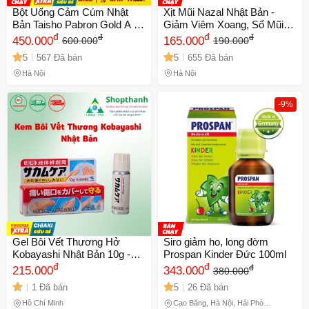
Bột Uống Cảm Cúm Nhật
Xịt Mũi Nazal Nhật Bản -
Bản Taisho Pabron Gold A -
Giảm Viêm Xoang, Sổ Mũi
Hỗ Trợ Giảm Triệu Chứng
đ
Hiệu Quả (Chai 30ml) - Giải
đ
đ
đ
450.000
165.000
600.000
190.000
Cảm Lạnh, 44 Gói, Sản
Pháp Thông Mũi Cho Trẻ Em
5
567 Đã bán
5
655 Đã bán
Phẩm Sức Khỏe Chính Hãng
và Người Lớn
Hà Nội
Hà Nội
-9%
Gel Bôi Vết Thương Hở
Siro giảm ho, long đờm
Kobayashi Nhật Bản 10g -
Prospan Kinder Đức 100ml
Băng Dính Lỏng An Toàn,
đ
đ
đ
215.000
343.000
380.000
Bảo Vệ Hiệu Quả và Giúp
1 Đã bán
5
26 Đã bán
Mau Lành Tổn Thương
Hồ Chí Minh
Cao Bằng, Hà Nội, Hải Phòng,