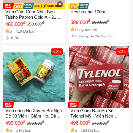
Viên Cảm Cúm Nhật Bản
Heviho chai 100ml
Taisho Pabron Gold A - 210
đ
đ
599.000
Viên Hỗ Trợ Giảm Khó Chịu
đ
699.000
đ
480.000
650.000
Khi Cảm Lạnh, Hạn Sử Dụng
Hàng mới về
5
419 Đã bán
2028
An Giang, Hồ Chí Minh, Đồng
Hà Nội
Tháp
-16%
-23%
🎁 Đừng Bỏ Lỡ! 🎁
Viên uống Ho Xuyên Bối Ngũ
Viên Giảm Đau Hạ Sốt
Dê 30 Viên - Giảm Ho, Đàm,
Tylenol Mỹ - Viên Nén
Mã Giảm Giá Dành Riêng Cho Bạn
Hàn, Viêm Khí Quản Hàng
đ
Acetaminophen 500mg,
đ
đ
đ
499.000
496.000
599.000
645.000
Chính Hãng Malaysia
Giảm Đau Đầu, Đau Cơ, Hạ
Giảm ngay
-
cho bất kỳ đơn hàng nào.
5
5 Đã bán
5
163 Đã bán
Sốt, Hỗ Trợ Sức Khỏe Gia