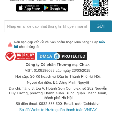
Thời gian sử dụng giữa các lần dùng thuốc phải được 
giãn cách. Cần sử dụng đúng vào thời điểm khác 
nhau trong ngày theo chỉ định của bác sĩ hoặc theo 
đơn của nhà sản xuất thuốc
Đối với dạng thuốc lỏng cần lắc đều trước khi uống, 
lắc đầu ít nhất 30s.
GỬI!
Thuốc dạng lỏng khi mở nắp cần lưu ý hạn dùng, 
không dùng hết nhưng đã hết hạn thì cần phải bỏ đi. 
Nếu bạn gặp vấn đề về
Sản phẩm
hoặc
Mua hàng
? Hãy
báo
Không sử dụng riêng một loại thuốc cho bé trong một 
lỗi
cho chúng tôi.
thời gian dài liên tục, ba mẹ cần theo dõi tiến triển. Nếu 
không có gì thay đổi thì nên đưa bé tới gặp bác sĩ 
chuyên khoa. 
Công ty Cổ phần Thương mại Chiaki
Những loại thuốc cho bé đang được nhiều mẹ tin dùng
MST: 0108196083 cấp ngày 23/03/2018.
Nơi cấp: Sở Kế hoạch và Đầu tư Thành Phố Hà Nội.
1. Thuốc bổ cho bé ăn ngon, ngủ ngon
Người đại diện: Bà Đặng Minh Nguyệt
Đây là loại thuốc cung cấp và bổ sung thêm hàm lượng dinh
Địa chỉ: Tầng 3, tòa A, Hoành Sơn Complex, số 282 Nguyễn
dưỡng cho cơ thể bé, hỗ trợ bé ăn ngon, ngủ ngon hơn. Từ đó
Huy Tưởng, phường Thanh Xuân Trung, quận Thanh Xuân,
tăng sức đề kháng, giúp bé khỏe mạnh và phát triển toàn diện.
thành phố Hà Nội
Một trong những dòng thuốc bổ cho bé ăn ngon, ngủ ngon được
Số điện thoại: 0932.888.300. Email:
cskh@chiaki.vn
tin dùng là:
Sơ đồ Website
Hướng dẫn thanh toán VNPAY
Siro bổ máu
Pediakid Fer + Vitamines B
( dành cho trẻ từ 6 -
24 tháng tuổi)