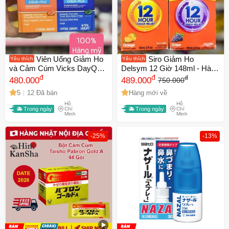
Viên Uống Giảm Ho
Siro Giảm Ho
Yêu thích
Yêu thích
và Cảm Cúm Vicks DayQuil
Delsym 12 Giờ 148ml - Hàng
& NyQuil Severe - Combo 48
đ
Mỹ Nhập Khẩu - Vị Cam/Nho
đ
đ
480.000
489.000
750.000
Viên, Giúp Giảm Triệu Chứng
- An Toàn Cho Bé
5
12 Đã bán
Hàng mới về
Nhanh Chóng
Hồ
Hồ
Trong ngày
Chí
Trong ngày
Chí
Minh
Minh
-25%
-13%