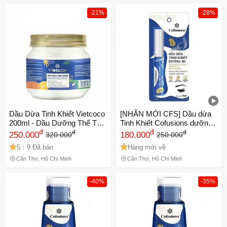
-21%
-28%
Dầu Dừa Tinh Khiết Vietcoco
[NHÃN MỚI CFS] Dầu dừa
200ml - Dầu Dưỡng Thể Tự
Tinh Khiết Cofusions dưỡng
Nhiên, Không Chất Bảo
đ
mi 10ml
đ
đ
đ
250.000
180.000
320.000
250.000
Quản, Làm Đẹp Da, 100%
5
9 Đã bán
Hàng mới về
Từ Cơm Dừa
Cần Thơ, Hồ Chí Minh
Cần Thơ, Hồ Chí Minh
-40%
-35%