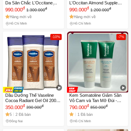
Da Săn Chắc L'Occitane
L'Occitan Almond Supple
Almond 100ml - Dưỡng Ẩm,
đ
Skin Oil 100ml - Dưỡng ẩm
đ
đ
đ
990.000
990.000
1.300.000
1.200.000
Phục Hồi Da Khô, Giúp Da
sâu, chăm sóc da mềm mịn
Hàng mới về
Hàng mới về
Mềm Mại, Chính Hãng
và khỏe mạnh, sản phẩm
chính hãng từ Pháp
Hồ Chí Minh
Hồ Chí Minh
-10%
-7%
Dầu Dưỡng Thể Vaseline
Kem Somatoline Giảm Sần
Cocoa Radiant Gel Oil 200ml
Vỏ Cam và Tan Mỡ Đùi -
- Đem Lại Làn Da Mịn Màng,
đ
Kem Chống Cellulite
đ
đ
đ
350.000
790.000
390.000
850.000
Sáng Khỏe, Phù Hợp Với
Thermoactive 250ml cho Da
5
2 Đã bán
1 Đã bán
Mọi Loại Da
Mịn màng, Săn Chắc
Đồng Nai
Hồ Chí Minh