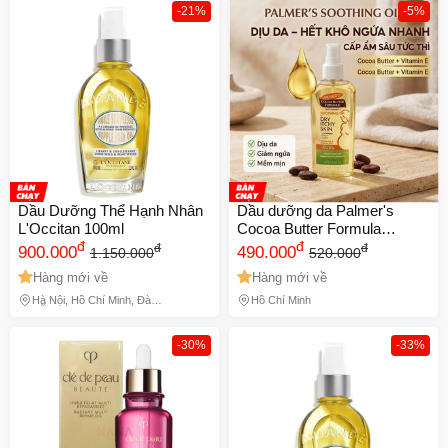
-21%
-5%
Dầu Dưỡng Thể Hạnh Nhân
Dầu dưỡng da Palmer's
L'Occitan 100ml
Cocoa Butter Formula
đ
Soothing Oil 150ml - cho da
đ
đ
đ
900.000
490.000
1.150.000
520.000
khô ngứa
Hàng mới về
Hàng mới về
Hà Nội, Hồ Chí Minh, Đà
Hồ Chí Minh
Nẵng
-30%
-33%