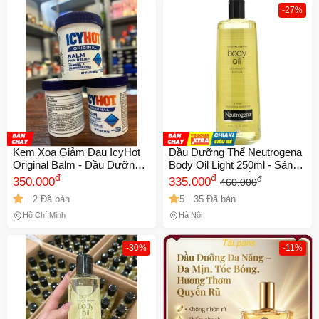
-27%
Kem Xoa Giảm Đau IcyHot
Dầu Dưỡng Thể Neutrogena
Original Balm - Dầu Dưỡng
Body Oil Light 250ml - Sáng
Thể Giảm Đau Cơ Khớp
đ
Mịn Da, Dưỡng Ẩm Tự
đ
đ
350.000
335.000
460.000
Hàng Mỹ, Thoải Mái Sau Tập
Nhiên Từ Dầu Vừng, Chăm
2 Đã bán
5
35 Đã bán
Luyện 99g
Sóc Da Khỏe Mạnh
Hồ Chí Minh
Hà Nội
-30%
-11%