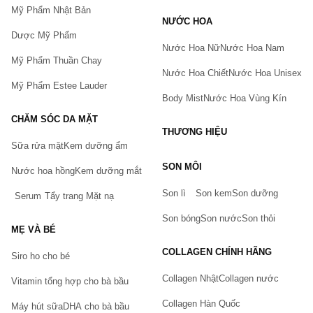
Mỹ Phẩm Nhật Bản
NƯỚC HOA
Dược Mỹ Phẩm
Nước Hoa Nữ
Nước Hoa Nam
Mỹ Phẩm Thuần Chay
Nước Hoa Chiết
Nước Hoa Unisex
Mỹ Phẩm Estee Lauder
Body Mist
Nước Hoa Vùng Kín
CHĂM SÓC DA MẶT
THƯƠNG HIỆU
Sữa rửa mặt
Kem dưỡng ẩm
Bạn gặp vấn đề về sản phẩm hay mua hàng?
SON MÔI
Nước hoa hồng
Kem dưỡng mắt
Hãy báo lỗi cho chúng tôi. Hoặc gọi cho chúng tôi qua số
0911.888.300
Son lì
Son kem
Son dưỡng
Serum
Tẩy trang
Mặt nạ
Tên của bạn
(*)
Son bóng
Son nước
Son thỏi
MẸ VÀ BÉ
COLLAGEN CHÍNH HÃNG
Siro ho cho bé
Số điện thoại
(*)
Collagen Nhật
Collagen nước
Vitamin tổng hợp cho bà bầu
Collagen Hàn Quốc
Máy hút sữa
DHA cho bà bầu