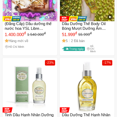
(Đẳng Cấp) Dầu dưỡng thể
Dầu Dưỡng Thể Body Oil
nước hoa YSL Libre
Bóng Mượt Dưỡng Ẩm
Beautifying Hair & Body Oil
đ
Chống Khô Da, Làm Mềm
đ
đ
đ
1.400.000
51.999
1.540.000
55.999
Đầy Đủ
Da Với 4% BHA, Dầu Jojoba,
Hàng mới về
5
2 Đã bán
Avocado, Macadamia,
Hồ
Vitamin E
Hồ Chí Minh
Trong ngày
Chí
Minh
-23%
-17%
Tinh Dầu Hạnh Nhân Dưỡng
Dầu Dưỡng Thể Hạnh Nhân