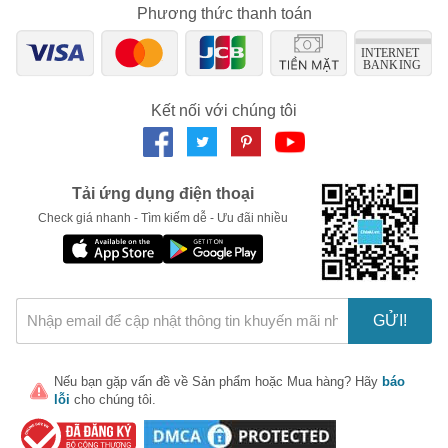
từ ​​các thành phần tự nhiên như hạt cây xương rồng, tinh dầu hạt 
Phương thức thanh toán
hướng dương và tinh dầu hoa nhài giúp dưỡng ẩm, cải thiện độ 
đàn hồi và giảm nắng.
Dầu Cám Gạo Nguyên Chất Milaganics 
Kết nối với chúng tôi
Dầu Cám Gạo Milaganics
 chứa nhiều vitamin E và axit béo 
không giúp giữ ẩm cho da, cải thiện độ đàn hồi và làm giảm sự 
xuất hiện của da mặt.
Tải ứng dụng điện thoại
Dầu Cải Thiện Vết Rạn Da Anumi Mummy Soother 
Check giá nhanh - Tìm kiếm dễ - Ưu đãi nhiều
Stretch Mark
Dầu Rạn Da Anumi Mummy Soother Stretch Mark
bao gồm 
các thành phần dưỡng chất thiên nhiên như dầu hạt jojoba, dầu 
hạt cám gạo và dầu hạt nho giúp cải thiện độ đàn hồi, làm giảm 
nắng và làm sáng da.
GỬI!
Dầu mát xa Siberian Pure Herbs Collection Extra Rich 
Massage
Nếu bạn gặp vấn đề về
Sản phẩm
hoặc
Mua hàng
? Hãy
báo
lỗi
cho chúng tôi.
Dầu mát xa Siberian Pure Herbs Collection Extra Rich 
Massage