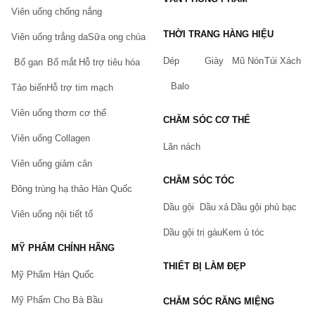
Viên uống chống nắng
100% sản phẩm chính hãng. Có tem dán đảm bảo của
Chiaki.vn
THỜI TRANG HÀNG HIỆU
Viên uống trắng da
Sữa ong chúa
Hoàn tiền, đổi trả trong 5 ngày nếu có lỗi của nhà sản xuất và
hỏng hóc trong quá trình vận chuyển. (Xem thêm:
Chính
Dép
Giày
Mũ Nón
Túi Xách
Bổ gan
Bổ mắt
Hỗ trợ tiêu hóa
sách đổi trả hàng tại Chiaki
)
Balo
Tảo biển
Hỗ trợ tim mạch
Giao hàng thu tiền, thanh toán online nhiều phương thức.
Tích điểm đổi quà và nhiều ưu đãi theo sự kiện khác.
Viên uống thơm cơ thể
CHĂM SÓC CƠ THỂ
Cách đặt hàng tại Chiaki.vn
Viên uống Collagen
Lăn nách
Quý khách có thể tham khảo
hướng dẫn đặt hàng tại
Viên uống giảm cân
Chiaki
chúng tôi sẽ liên hệ lại Quý Khách trong thời gian
ngắn nhất.
CHĂM SÓC TÓC
Đông trùng hạ thảo Hàn Quốc
Dầu gội
Dầu xả
Dầu gội phủ bạc
Viên uống nội tiết tố
Dầu gội trị gàu
Kem ủ tóc
MỸ PHẨM CHÍNH HÃNG
THIẾT BỊ LÀM ĐẸP
Mỹ Phẩm Hàn Quốc
Mỹ Phẩm Cho Bà Bầu
CHĂM SÓC RĂNG MIỆNG