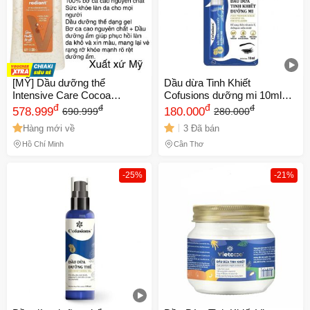
[MỸ] Dầu dưỡng thể
Dầu dừa Tinh Khiết
Intensive Care Cocoa
Cofusions dưỡng mi 10ml
Radiant Vitalizing Body Oil
đ
chính hãng
đ
đ
đ
578.999
180.000
690.999
280.000
200 ml Vaseline
Hàng mới về
3 Đã bán
Hồ Chí Minh
Cần Thơ
-25%
-21%