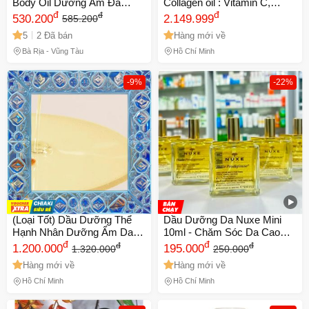
Body Oil Dưỡng Ẩm Đa
Collagen oil : Vitamin C,
Năng 250ml - Dưỡng Da
đ
Vitamin E cho cổ, decollete,
đ
đ
530.200
2.149.999
585.200
Mềm Mại, An Toàn Cho Mọi
cánh tay trên, đùi 112ml
5
2 Đã bán
Hàng mới về
Loại Da
Bà Rịa - Vũng Tàu
Hồ Chí Minh
-9%
-22%
(Loại Tốt) Dầu Dưỡng Thể
Dầu Dưỡng Da Nuxe Mini
Hạnh Nhân Dưỡng Ẩm Da
10ml - Chăm Sóc Da Cao
L'Occitan Almond Supple
đ
Cấp Từ Pháp
đ
đ
đ
1.200.000
195.000
1.320.000
250.000
Skin Oil 100ml Hàng Chuẩn
Hàng mới về
Hàng mới về
Hồ Chí Minh
Hồ Chí Minh