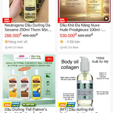
Neutrogena Dầu Dưỡng Da
Dầu Khô Đa Năng Nuxe
Sesame 250ml Thơm Mịn
Huile Prodigieuse 100ml -
Giá Tốt 🎁 rẻ nhấtShopee
đ
Dưỡng Da và Tóc, Giải Pháp
đ
đ
đ
286.000
530.000
409.000
600.000
Chăm Sóc Da Mùa Đông,
Hàng mới về
4 Đã bán
ngừa Lão Hóa, Mềm Mịn tự
nhiên
Hồ Chí Minh
Hồ Chí Minh
-9%
Dầu Dưỡng Thể Palmer's
[MỸ] Dầu dưỡng thể