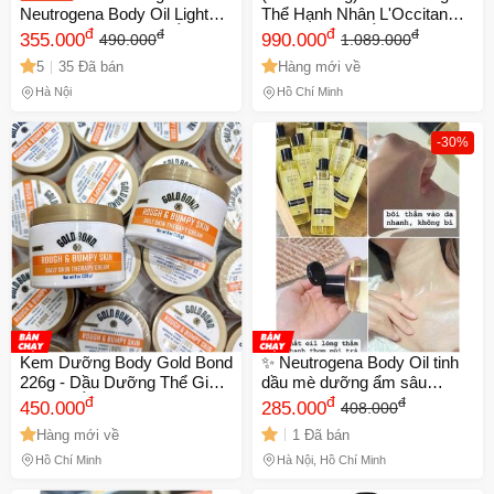
Neutrogena Body Oil Light
Thể Hạnh Nhân L'Occitan
250ml - Siêu Dưỡng Ẩm Từ
đ
100ml Dưỡng Ẩm Da, Khôi
đ
đ
đ
355.000
990.000
490.000
1.089.000
Dầu Hạt Mè, Giúp Da Mềm
Phục Sức Sống, Phù Hợp
5
35 Đã bán
Hàng mới về
Mại, Rạng Rỡ, Chống Nắng
Mọi Dạng Da, Mùi Hương
và Ngăn Ngừa Lão Hóa
Nhẹ Nhàng Cao Cấp
Hà Nội
Hồ Chí Minh
-30%
Kem Dưỡng Body Gold Bond
✨ Neutrogena Body Oil tinh
226g - Dầu Dưỡng Thể Giúp
dầu mè dưỡng ẩm sâu
Dưỡng Ẩm, Phục Hồi Da
đ
250ml chính hãng
đ
đ
450.000
285.000
408.000
Khô, Chăm Sóc Da Mềm Mại
Hàng mới về
1 Đã bán
và Sáng khỏe
Hồ Chí Minh
Hà Nội, Hồ Chí Minh