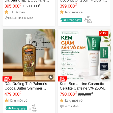
Da Săn Chắc L'Occitane
Coconut Oil 150ml - Dưỡng
Almond Supple Skin Oil
đ
ẩm và tái tạo da, chiết xuất
đ
đ
895.000
399.000
1.500.000
100ml Date Xa NK
dừa tự nhiên, hiệu quả 48 giờ
1 Đã bán
Hàng mới về
Hồ
Hà Nội, Hồ Chí Minh
Trong ngày
Chí
Minh
-11%
Dầu Dưỡng Thể Palmer's
Kem Somatoline Cosmetic
Cocoa Butter Shimmer
Cellulite Caffeine 5% 250ML.
Radiance 150ml - Dưỡng Da
đ
hỗ trợ giảm sần da cam, săn
đ
đ
479.000
790.000
890.000
Rạng Rỡ, Bơ Ca Cao, Phù
mịn body
Hàng mới về
Hàng mới về
Hợp Với Mọi Loại Da
Hồ
Hồ Chí Minh
Trong ngày
Chí
Minh