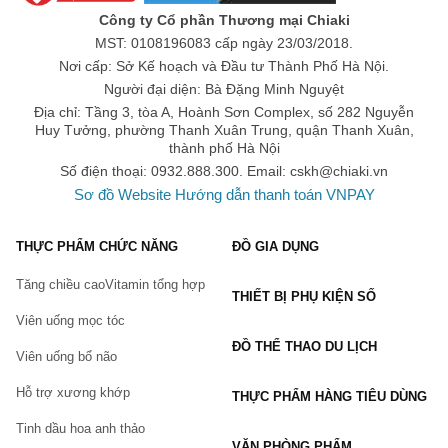
chiết xuất thành phần tự nhiên như tinh dầu cây lạc tiên, dầu hoa 
Công ty Cổ phần Thương mại Chiaki
hướng dương và vitamin E giúp giữ ẩm cho da, cải thiện độ đàn 
MST: 0108196083 cấp ngày 23/03/2018.
hồi và làm giảm tàn nhang.
Nơi cấp: Sở Kế hoạch và Đầu tư Thành Phố Hà Nội.
Người đại diện: Bà Đặng Minh Nguyệt
Mua dầu dưỡng thể chính hãng, giá tốt ở 
Địa chỉ: Tầng 3, tòa A, Hoành Sơn Complex, số 282 Nguyễn
đâu?
Huy Tưởng, phường Thanh Xuân Trung, quận Thanh Xuân,
thành phố Hà Nội
Hiện nay, các sản phẩm
 dầu dưỡng thể chính hãng
 và nhiều 
sản phẩm
 dưỡng da 
đang được bán tại
 Sàn thương mại điện 
Số điện thoại: 0932.888.300. Email:
cskh@chiaki.vn
tử
 Chiaki trên toàn quốc.
Sơ đồ Website
Hướng dẫn thanh toán VNPAY
Bạn có thể mua trực tiếp trên website hoặc đặt hàng qua
hotline:
THỰC PHẨM CHỨC NĂNG
ĐỒ GIA DỤNG
Website:
Chiaki.vn
Hotline: 0932.888.300
Tăng chiều cao
Vitamin tổng hợp
THIẾT BỊ PHỤ KIỆN SỐ
Email:
cskh@chiaki.vn
Viên uống mọc tóc
Địa chỉ: Tầng 3, tòa A, Hoành Sơn Complex, số 282 Nguyễn
ĐỒ THỂ THAO DU LỊCH
Viên uống bổ não
Huy Tưởng, Thanh Xuân Trung, Thanh Xuân, Hà Nội.
<<------------------------------------->>
Hỗ trợ xương khớp
THỰC PHẨM HÀNG TIÊU DÙNG
Khi mua các sản phẩm dầu dưỡng thể và chăm sóc da tại
Tinh dầu hoa anh thảo
Chiaki.vn bạn sẽ được hưởng những quyền lợi:
VĂN PHÒNG PHẨM