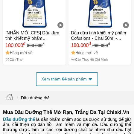
[NHÃN MỚI CFS] Dầu dừa
Dầu dừa tinh khiết mỹ phẩm
tinh khiết mỹ phẩm
Cofusions - Chai 50ml -
Cofusions - Chai 50ml -
đ
Coconut Oil xuất xứ Việt
đ
đ
đ
180.000
180.000
300.000
280.000
Coconut Oil
Nam
Hàng mới về
Hàng mới về
Cần Thơ
Cần Thơ, Hồ Chí Minh
Xem thêm
64
sản phẩm
Dầu dưỡng thể
Mua Dầu Dưỡng Thể Mờ Rạn, Trắng Da Tại Chiaki.Vn
Dầu dưỡng thể
là sản phẩm chăm sóc da được sử dụng để giữ 
ẩm, cải thiện độ đàn hồi, làm mềm và mịn da. Dầu dưỡng thể 
thường được làm từ các loại dưỡng chất tự nhiên như dầu hạt 