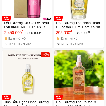
Dầu Dưỡng Da Cle De Peau
Dầu Dưỡng Thể Hạnh Nhân
RADIANT MULTI REPAIR
L'Occitan 100ml Date Xa NK
OIL NK Date Xa
đ
đ
đ
đ
2.450.000
895.000
3.500.000
1.350.000
Hàng mới về
Hàng mới về
Hà Nội, Hồ Chí Minh
Hà Nội, Hồ Chí Minh
-40%
Tinh Dầu Hạnh Nhân Dưỡng
Dầu Dưỡng Thể Palmer's