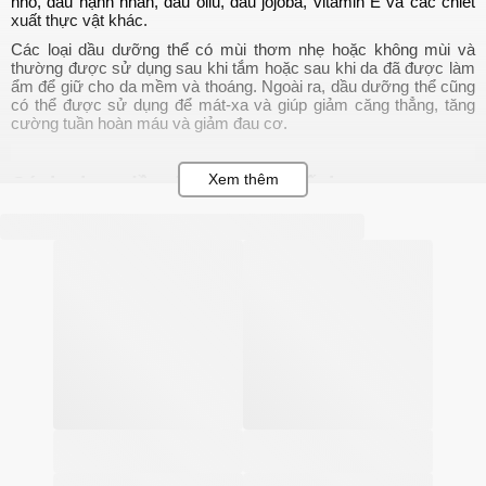
nho, dầu hạnh nhân, dầu oliu, dầu jojoba, vitamin E và các chiết 
xuất thực vật khác. 
Các loại dầu dưỡng thể có mùi thơm nhẹ hoặc không mùi và 
thường được sử dụng sau khi tắm hoặc sau khi da đã được làm 
ẩm để giữ cho da mềm và thoáng. Ngoài ra, dầu dưỡng thể cũng 
có thể được sử dụng để mát-xa và giúp giảm căng thẳng, tăng 
cường tuần hoàn máu và giảm đau cơ.
Cách chọn dầu dưỡng thể chất lượng
Sau đây là một số cách giúp bạn chọnđược  dầu dưỡng thể chất 
lượng, phù hợp với nhu cầu bản thân:
Chọn sản phẩm từ thương hiệu có uy tín:
 Nên chọn sản 
phẩm từ thương hiệu được đánh giá cao và có uy tín trên thị 
trường.
Kiểm tra thành phần
: Hãy đọc kỹ thành phần trên nhãn sản 
phẩm để đảm bảo sản phẩm không chứa các thành phần gây 
kích ứng da hoặc có hại cho sức khỏe của bạn.
Tính năng dưỡng ẩm:
 Hãy chọn những sản phẩm có khả 
năng dưỡng ẩm tốt để giữ cho làn da mềm mại và đàn hồi. 
Nếu bạn có làn da khô, nên chọn những sản phẩm có chứa 
các thành phần dưỡng ẩm như tinh dầu jojoba, dầu hạt nho 
hoặc dầu dừa.