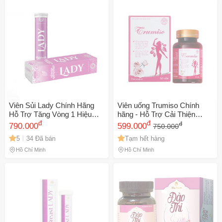
Số lần áp dụng:
1
lần
Áp dụng cho đơn hàng từ:
0
Chỉ áp dụng cho gian hàng:
Ngày hết hạn:
LẤY MÃ NGAY
Viên Sủi Lady Chính Hãng
Viên uống Trumiso Chính
Hỗ Trợ Tăng Vòng 1 Hiệu
hãng - Hỗ Trợ Cải Thiện
Quả
đ
Vòng 1 Hiệu Quả
đ
đ
790.000
599.000
750.000
5
34 Đã bán
Tạm hết hàng
Hồ Chí Minh
Hồ Chí Minh