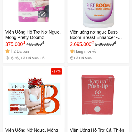
Viên Uống Hỗ Trợ Nở Ngực,
Viên uống nở ngực Bust-
Mông Pretty Doomz
Boom Breast Enhancer -
đ
Tăng cường kích thích nội
đ
đ
đ
375.000
2.695.000
465.000
2.800.000
tiết tố, hỗ trợ phát triển mô
2 Đã bán
Hàng mới về
ngực, săn chắc và làm đẹp
da
Hà Nội, Hồ Chí Minh, Đà
Hồ Chí Minh
Nẵng
-17%
Viên Uống Nở Ngực, Mông
Viên Uống Hỗ Trợ Cải Thiện