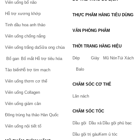
Viên uống bổ não
Viện dược liệu trung ương
Hỗ trợ xương khớp
Nawapol
THỰC PHẨM HÀNG TIÊU DÙNG
Tập đoàn H.A HERBAL LLC
Tinh dầu hoa anh thảo
VĂN PHÒNG PHẨM
Orihiro 
Viên uống chống nắng
DHC
THỜI TRANG HÀNG HIỆU
Viên uống trắng da
Sữa ong chúa
Sản phẩm nổi bật
Dép
Giày
Mũ Nón
Túi Xách
Bổ gan
Bổ mắt
Hỗ trợ tiêu hóa
Viên uống BBB Orihiro chính hãng Nhật Bản
Viên uống hỗ trợ cải thiện vòng 1 Genie Boom Fat
Balo
Tảo biển
Hỗ trợ tim mạch
Viên uống hỗ trợ nở mông Major Curves Butt
Viên uống thơm cơ thể
CHĂM SÓC CƠ THỂ
Đào hồng đơn Venus - Viên uống hỗ trợ cải
Viên uống Collagen
Lăn nách
Một số lưu ý khi sử dụng sản phẩm hỗ trợ nở 
Viên uống giảm cân
ngực
CHĂM SÓC TÓC
Đông trùng hạ thảo Hàn Quốc
Trong quá trình sử dụng sản phẩm hỗ trợ nở ngực thì bạn 
Dầu gội
Dầu xả
Dầu gội phủ bạc
nên lưu ý những điều sau đây :
Viên uống nội tiết tố
Trong quá trình sử dụng nên kết hợp với chế độ ăn 
Dầu gội trị gàu
Kem ủ tóc
uống, massage luyện tập để có được hiệu quả như 