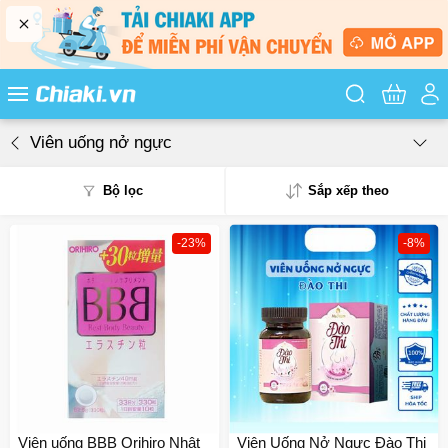
Tìm kiếm sản
Viên uống nở ngực
Bộ lọc
Sắp xếp theo
-23%
-8%
Phổ biến
Mua nhiều
Mới nhất
Giá từ thấp - cao
Giá từ cao - thấp
Viên uống BBB Orihiro Nhật
Viên Uống Nở Ngực Đào Thi