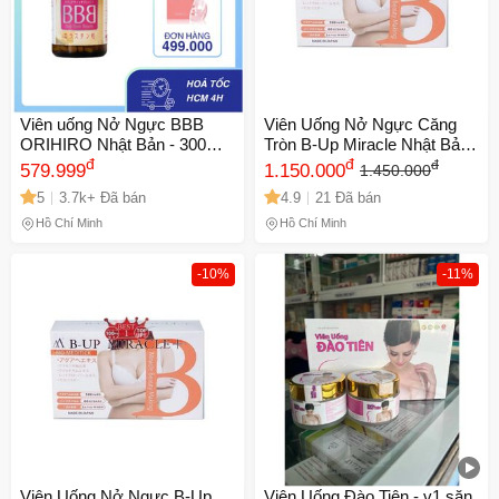
Viên uống Nở Ngực BBB
Viên Uống Nở Ngực Căng
ORIHIRO Nhật Bản - 300
Tròn B-Up Miracle Nhật Bản
Viên Tăng Kích Thước và
đ
60 Viên - Tăng Kích Thước
đ
đ
579.999
1.150.000
1.450.000
Săn Chắc Ngực cho Phụ Nữ
Vòng 1, Hỗ Trợ Săn Chắc,
5
3.7k+ Đã bán
4.9
21 Đã bán
sau Sinh
Cải Thiện Ngực Chảy Xệ
Hồ Chí Minh
Hồ Chí Minh
-10%
-11%
Viên Uống Nở Ngực B-Up
Viên Uống Đào Tiên - v1 săn