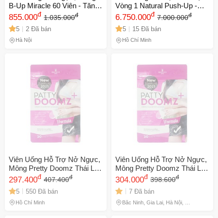
B-Up Miracle 60 Viên - Tăng
Vòng 1 Natural Push-Up -
Estrogen, Làm Đẹp Da, Hỗ
đ
Phát Triển Ngực Tự Nhiên,
đ
đ
đ
855.000
6.750.000
1.035.000
7.000.000
Trợ Quyến Rũ Tự Nhiên, Sản
Săn Chắc, Lọ 60 Viên
5
2 Đã bán
5
15 Đã bán
Phẩm Nhật Bản Chính Hãng
Hà Nội
Hồ Chí Minh
🎁 Đừng Bỏ Lỡ! 🎁
Viên Uống Hỗ Trợ Nở Ngực,
Viên Uống Hỗ Trợ Nở Ngực,
Mã Giảm Giá Dành Riêng Cho Bạn
Mông Pretty Doomz Thái Lan
Mông Pretty Doomz Thái Lan
- Thực Phẩm Chức Năng
đ
- Thực Phẩm Chức Năng
đ
đ
đ
297.400
304.000
Giảm ngay
-
cho bất kỳ đơn hàng nào.
407.400
398.600
Tăng Cường Vóc Dáng Đẹp
Tăng Cường Vóc Dáng Đẹp
5
550 Đã bán
7 Đã bán
Của Phụ Nữ
Của Phụ Nữ 748476
XXX-XXXX
Hồ Chí Minh
Bắc Ninh, Gia Lai, Hà Nội, Hồ
Chí Minh