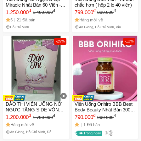
Miracle Nhật Bản 60 Viên -
chắc hơn ( hộp 2 lọ 40 viên)
Tăng Kích Thước Vòng 1 &
đ
đ
đ
đ
1.250.000
799.000
1.400.000
899.000
Săn Chắc Hiệu Quả dành
5
21 Đã bán
Hàng mới về
cho Phụ Nữ
Hồ Chí Minh
An Giang, Hồ Chí Minh, Vĩnh
Long, Đồng Tháp
-29%
-12%
ĐÀO THI VIÊN UỐNG NỞ
Viên Uống Orihiro BBB Best
NGỰC TĂNG SIDE VÒNG 1
Body Beauty Nhật Bản 300
ĐÀO THI HỘP 40 VIÊN
đ
Viên – Tăng kích thước vòng
đ
đ
đ
1.200.000
790.000
1.700.000
900.000
1 tự nhiên và cải thiện sức
Hàng mới về
1 Đã bán
khỏe cho phái đẹp
Hà
An Giang, Hồ Chí Minh, Đồng
Trong ngày
Nội
Tháp