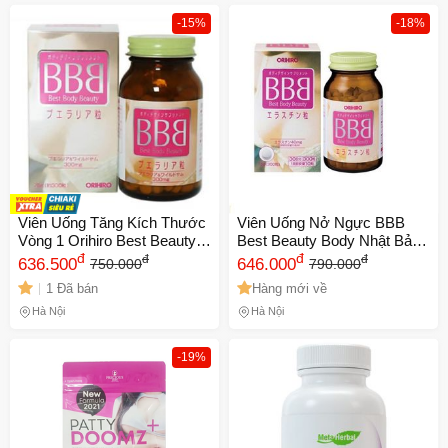
-15%
-18%
Viên Uống Tăng Kích Thước
Viên Uống Nở Ngực BBB
Vòng 1 Orihiro Best Beauty
Best Beauty Body Nhật Bản -
Body Nhật Bản - 300 Viên
đ
Tăng Kích Thước, Săn Chắc
đ
đ
đ
636.500
646.000
750.000
790.000
Vòng 1 Sau Sinh
1 Đã bán
Hàng mới về
Hà Nội
Hà Nội
-19%