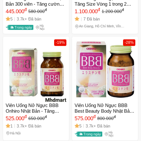
Bản 300 viên - Tăng cường
Tăng Size Vòng 1 trong 2
vòng một, hỗ trợ làm đẹp da
đ
tuần [Hàng Chính Hãng]
đ
đ
đ
445.000
1.100.000
580.000
1.200.000
từ tự nhiên, thực phẩm chức
5
3.7k+ Đã bán
7 Đã bán
năng cho nữ giới
Hà
An Giang, Hồ Chí Minh, Vĩnh
Trong ngày
Nội
Long, Đồng Tháp
-19%
-28%
Viên Uống Nở Ngực BBB
Viên Uống Nở Ngực BBB
Orihiro Nhật Bản - Tăng
Best Beauty Body Nhật Bản -
Cường Vòng 1 Tự Nhiên An
đ
Tăng Kích Thước, Săn Chắc
đ
đ
đ
525.000
575.000
650.000
800.000
Toàn, Không Phẫu Thuật,
Vòng 1 Sau Sinh, An Toàn Và
1
3.7k+ Đã bán
5
3.7k+ Đã bán
Giúp Làn Da Sáng Hồng và
Tự Nhiên
Hà
Tóc Khỏe Mạnh
Hà Nội
Trong ngày
Nội