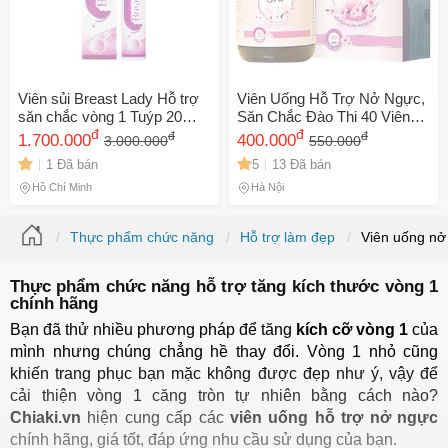
Viên sủi Breast Lady Hỗ trợ
Viên Uống Hỗ Trợ Nở Ngực,
săn chắc vòng 1 Tuýp 20
Săn Chắc Đào Thi 40 Viên
Viên
đ
Chính Hãng
đ
đ
đ
1.700.000
400.000
3.000.000
550.000
1 Đã bán
5
13 Đã bán
Hồ Chí Minh
Hà Nội
Thực phẩm chức năng
Hỗ trợ làm đẹp
Viên uống nở
Thực phẩm chức năng hỗ trợ tăng kích thước vòng 1
chính hãng
Bạn đã thử nhiều phương pháp để tăng 
kích cỡ vòng 1
 của 
mình nhưng chúng chẳng hề thay đổi. Vòng 1 nhỏ cũng 
khiến trang phục bạn mặc không được đẹp như ý, vậy để 
cải thiện vòng 1 căng tròn tự nhiên bằng cách nào? 
Chiaki.vn
 hiện cung cấp các 
viên uống hỗ trợ nở ngực
chính hãng, giá tốt, đáp ứng nhu cầu sử dụng của bạn. 