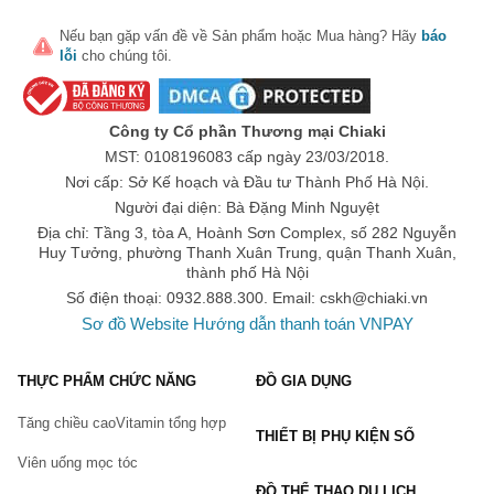
Để đạt hiệu quả nở ngực như mong muốn và đảm bảo tiêu 
chuẩn lành tính chất lượng bạn nên chọn mua tại những địa 
Nếu bạn gặp vấn đề về
Sản phẩm
hoặc
Mua hàng
? Hãy
báo
chỉ uy tín, có nguồn gốc rõ ràng
lỗi
cho chúng tôi.
Sử dụng viên uống hỗ trợ nở ngực có hại cho 
sức khỏe không?
Công ty Cổ phần Thương mại Chiaki
Về cơ bản thì các sản phẩm hỗ trợ 
nở ngực
 thường tập 
MST: 0108196083 cấp ngày 23/03/2018.
trung vào quá trình bổ sung nội tiết tố nữ 
Estrogen
 cho cơ 
Nơi cấp: Sở Kế hoạch và Đầu tư Thành Phố Hà Nội.
thể. Về cơ bản thì các sản phẩm này đều không gây hại cho 
Người đại diện: Bà Đặng Minh Nguyệt
người dùng nếu bạn sử dụng đúng theo hướng dẫn, sử 
Địa chỉ: Tầng 3, tòa A, Hoành Sơn Complex, số 282 Nguyễn
dụng đúng liều lượng. Ngược lại, viên uống hỗ trợ nở ngực 
Huy Tưởng, phường Thanh Xuân Trung, quận Thanh Xuân,
thành phố Hà Nội
còn mang đến ưu điểm rất tốt như đã nêu ở trên.
Số điện thoại: 0932.888.300. Email:
cskh@chiaki.vn
Sơ đồ Website
Hướng dẫn thanh toán VNPAY
Top thương hiệu & viên uống hỗ trợ nở ngực 
chính hãng, giá tốt
THỰC PHẨM CHỨC NĂNG
ĐỒ GIA DỤNG
Hiện 
Chiaki
 đang cung cấp các viên uống hỗ trợ nở ngực 
chính hãng, giá tốt mang đến cho chị em phụ nữ những sản 
Tăng chiều cao
Vitamin tổng hợp
THIẾT BỊ PHỤ KIỆN SỐ
phẩm đáp ứng nhu cầu sử dụng.
Viên uống mọc tóc
Thương hiệu nổi tiếng :
ĐỒ THỂ THAO DU LỊCH