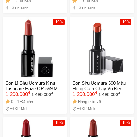
2 Đã bán
3 Đã bán
Thượng
Da Đẹp Mịn Màng, Thời
Hồ Chí Minh
Hồ Chí Minh
Thượng
-19%
-19%
Son Lì Shu Uemura Kinu
Son Shu Uemura 590 Màu
Tasogare Haze QR 599 Màu
Hồng Cam Cháy Vỏ Đen
đ
đ
đ
đ
Hồng Cam Đào - Son Cao
1.200.000
Chính Hãng - Son Môi Thời
1.200.000
1.490.000
1.490.000
Cấp Cho Đôi Môi Quyến Rũ,
Thượng, Chất Lượng Cao,
0
1 Đã bán
Hàng mới về
Chất Son Mịn Màng, Bền
Dưỡng Ẩm Mềm Mại, Đẹp
Hồ Chí Minh
Hồ Chí Minh
Màu
Sang Trọng
-19%
-19%