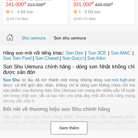
đ
đ
đ
đ
241.000
331.000
313.000
430.000
5
4 Đã bán
5
8 Đã bán
Hồ Chí Minh
Hồ Chí Minh
Shu uemura
Son shu uemura
Hãng son môi nổi tiếng khác:
Son Dior
|
Son 3CE
|
Son MAC
|
Son Tom Ford
|
Son Chanel
|
Son Gucci
|
Son Kiko
Son Shu Uemura chính hãng - dòng son Nhật không chì
được săn đón
Son Shu
từ lâu đã trở thành một trong những dòng
son môi high-end
được cả thế giới đón nhận, không chỉ là dòng son không chứa chì mà
sản phẩm của thương hiệu Shu Uemura còn mang tới nhiều yếu tố tuyệt
vời trong chất son, tất cả tạo nên cho phái đẹp một đôi môi căng mọng
nhưng vẫn siêu lì.
Đôi nét về thương hiệu son Shu chính hãng
Sản phẩm son Shu chính hãng thuộc thương hiệu Shu Uemura được
thành lập vào năm 1960 tại Paris do chuyên gia trang điểm người Nhật
có tên Shu Uemura sáng lập. Ông là một trong những nghệ sĩ make - up
nổi tiếng, người Châu Á đầu tiên thành danh tại đất nước phương Tây.