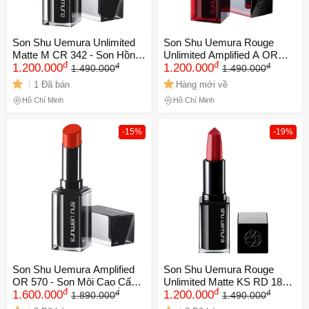
Son Shu Uemura Unlimited
Son Shu Uemura Rouge
Matte M CR 342 - Son Hồng
Unlimited Amplified A OR
đ
đ
đ
đ
Cam Sữa Cao Cấp Chính
1.200.000
598 - Son Môi Màu Cam
1.200.000
1.490.000
1.490.000
Hãng, Chất Son Mịn Màng,
Cháy Cao Cấp Chính Hãng,
1 Đã bán
Hàng mới về
Độ Bám Màu Lâu Trôi
Xu Hướng 2021, Chất Son
Hồ Chí Minh
Hồ Chí Minh
Mềm Mịn, Bền Màu
-15%
-19%
Son Shu Uemura Amplified
Son Shu Uemura Rouge
OR 570 - Son Môi Cao Cấp
Unlimited Matte KS RD 188 -
đ
đ
đ
đ
Màu Đỏ Cam, Dưỡng Ẩm,
1.600.000
Son Môi Đỏ Cổ Điển Cao
1.200.000
1.890.000
1.490.000
Thiết Kế Vỏ Đen Thời
Cấp 3.3g Chính Hãng, Làn