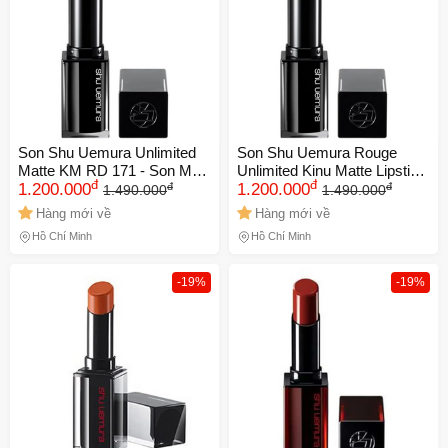
Son Shu Uemura Unlimited
Son Shu Uemura Rouge
Matte KM RD 171 - Son Môi
Unlimited Kinu Matte Lipstick
đ
đ
đ
đ
Đỏ Trầm Cao Cấp, Chất
1.200.000
KM BR 764 - Son Môi Hồng
1.200.000
1.490.000
1.490.000
Matte Bền Màu, Sang Trọng,
Đỏ Cao Cấp, Chất Matte Mịn
Hàng mới về
Hàng mới về
Dưỡng Ẩm Tốt
Màng, Dưỡng Ẩm, Thời
Hồ Chí Minh
Hồ Chí Minh
Trang
-19%
-19%