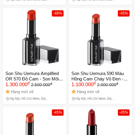
Nghĩa
Nẵng
Nẵng
-48%
-45%
Son Shu Uemura Amplified
Son Shu Uemura 590 Màu
OR 570 Đỏ Cam - Son Môi
Hồng Cam Cháy Vỏ Đen -
đ
đ
đ
đ
Chính Hãng Cao Cấp Nhật
1.300.000
Son Dưỡng Môi Chính Hãng
1.100.000
2.500.000
2.000.000
Bản, Chất Son Mịn Màng,
Từ Mỹ, Phong Cách Trang
Hàng mới về
Hàng mới về
Bám Màu Tốt, Thiết Kế Sang
Điểm Độc Đáo Chính Hãng
Hà Nội, Hồ Chí Minh, Đà
Hà Nội, Hồ Chí Minh, Đà
Trọng 729604
729588
Nẵng
Nẵng
-45%
-45%