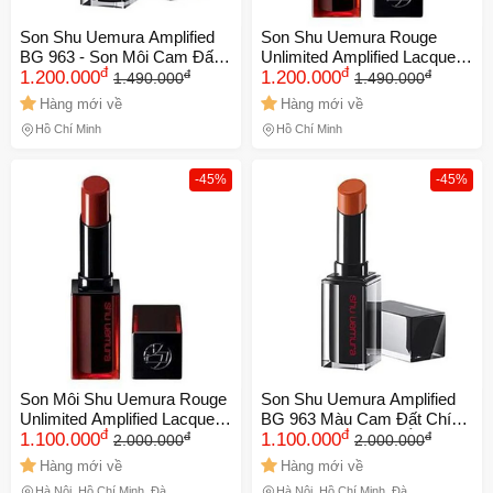
Son Shu Uemura Amplified
Son Shu Uemura Rouge
BG 963 - Son Môi Cam Đất
Unlimited Amplified Lacquer
đ
đ
đ
đ
Cao Cấp, Dòng Vỏ Đen
1.200.000
AL BR 787 - Màu Đỏ Nâu
1.200.000
1.490.000
1.490.000
Chính Hãng, Chất Son Mịn,
Cao Cấp, Chăm Sóc Môi, Độ
Hàng mới về
Hàng mới về
Dưỡng Ẩm Tốt, Thích Hợp
Bền Màu Cao, Sang Trọng
Hồ Chí Minh
Hồ Chí Minh
Mọi Phong Cách
-45%
-45%
Son Môi Shu Uemura Rouge
Son Shu Uemura Amplified
Unlimited Amplified Lacquer
BG 963 Màu Cam Đất Chính
đ
đ
đ
đ
AL BR 787 - Đỏ Nâu Sang
1.100.000
Hãng - Son Dưỡng Ẩm, Thiết
1.100.000
2.000.000
2.000.000
Trọng, Dưỡng Ẩm, Chất Son
Kế Vỏ Đen Sang Trọng, Đẹp
Hàng mới về
Hàng mới về
Mịn Màng, Quà Tặng Ý
Tự Nhiên 729601
Hà Nội, Hồ Chí Minh, Đà
Hà Nội, Hồ Chí Minh, Đà