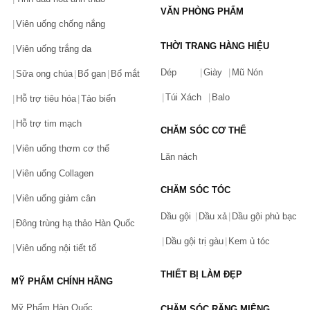
Son Shu tone hồng
VĂN PHÒNG PHẨM
Viên uống chống nắng
Son Shu 376 màu hồng cánh sen
Son Shu Uemura 356 Màu Hồng Sen Vỏ Đen
THỜI TRANG HÀNG HIỆU
Viên uống trắng da
Son Shu Uemura 355 Màu Hồng Cam Vỏ Đen
Dép
Giày
Mũ Nón
Sữa ong chúa
Bổ gan
Bổ mắt
Son Shu Uemura 943 Màu Hồng Đất Vỏ Đen
Túi Xách
Balo
Hỗ trợ tiêu hóa
Tảo biển
Son shu tone cam
Hỗ trợ tim mạch
Son Shu Amplified RD 144 Màu Đỏ Tươi Ánh Cam
CHĂM SÓC CƠ THỂ
Son Shu 570 Uemura Amplified OR Màu Đỏ Cam
Viên uống thơm cơ thể
Lăn nách
Son Shu Rouge Unlimited Amplified Holo Màu 570
Viên uống Collagen
Son Shu Uemura 585 cam cháy cá tính, nổi bật
CHĂM SÓC TÓC
Viên uống giảm cân
Son Shu Uemura 342 cam sữa nhẹ nhàng, tươi trẻ
Dầu gội
Dầu xả
Dầu gội phủ bạc
Son Shu Uemura 784 đỏ đất pha cam năng động
Đông trùng hạ thảo Hàn Quốc
Dầu gội trị gàu
Kem ủ tóc
Son Shu tone màu san hô
Viên uống nội tiết tố
Son Shu Amplified CR 362 Màu Cam Hồng San Hô
THIẾT BỊ LÀM ĐẸP
MỸ PHẨM CHÍNH HÃNG
Son Shu Uemura Rouge Unlimited OR 540 Cam San Hô
Son Shu Uemura Rouge Unlimited M RD 143 Đỏ San Hô
Mỹ Phẩm Hàn Quốc
CHĂM SÓC RĂNG MIỆNG