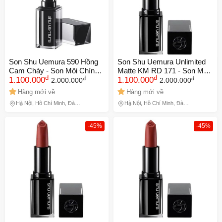
Son Shu Uemura 590 Hồng
Son Shu Uemura Unlimited
Cam Cháy - Son Môi Chính
Matte KM RD 171 - Son Môi
đ
đ
đ
đ
Hãng Vỏ Đen, Dưỡng Ẩm
1.100.000
Đỏ Trầm Sang Trọng Chống
1.100.000
2.000.000
2.000.000
Mịn Màng, Quà Tặng Ý
Nước Nhật Bản, Đầu Lấy
Hàng mới về
Hàng mới về
Nghĩa cho Phụ Nữ 729589
Thông Minh, Dưỡng Ẩm Mịn
Hà Nội, Hồ Chí Minh, Đà
Hà Nội, Hồ Chí Minh, Đà
Mượt 729590
Nẵng
Nẵng
-45%
-45%