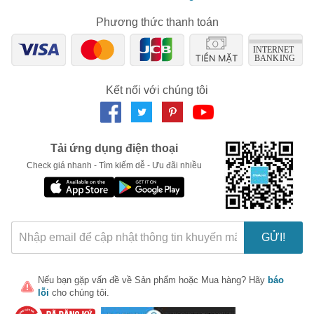
Central (C): Là dòng son bóng nhẹ, được phủ thêm một lớp nhũ và
Phương thức thanh toán
có khả năng tạo nên hiệu ứng là căng bóng, khiến môi trông đầy đặn
hơn.
Nhìn tổng thể chất son Shu vỏ đen vẫn giữ được những ưu điểm của
dòng son cũ về độ bám màu tốt, có độ mịn và son không dễ làm khô môi
người dùng.
Kết nối với chúng tôi
Về độ bám màu của son Shu
Với đặc tính là dòng son lì nên khả năng bám màu của son Shu vỏ đen
khá tuyệt vời, đặc biệt khi lên môi cũng mang tới màu môi chuẩn. Đối
với những nàng có đôi môi hơi thâm thì việc sử dụng thêm son dưỡng
Tải ứng dụng điện thoại
và tô điểm thêm son shu sẽ có được màu sắc ưng ý.
Check giá nhanh - Tìm kiếm dễ - Ưu đãi nhiều
Tuy nhiên, bởi trong chất son vẫn có xuất hiện của dưỡng ẩm nhằm bảo
vệ đôi môi và không chứa chì do đó mà màu son tuy lì nhưng không giữ
màu tuyệt đối 100%. Chúng có thể bị trôi khi ăn uống, nhưng vẫn để lại
một lớp base nhẹ trên môi.
Cách sử dụng son Shu Uemura chính hãng
GỬI!
Để sử dụng son Shu Uemura vỏ đen được ưng ý nhất, bạn nên áp dụng
những cách đánh sau đây:
Bước 1: Làm ẩm môi bằng cách tẩy tế bào chết và sử dụng son
Nếu bạn gặp vấn đề về
Sản phẩm
hoặc
Mua hàng
? Hãy
báo
dưỡng môi.
lỗi
cho chúng tôi.
Bước 2: Để độ che phủ của son trở nên tốt hơn bạn có thể sử dụng
thêm kem che khuyết điểm để màu son lên tươi tắn và chuẩn nhất