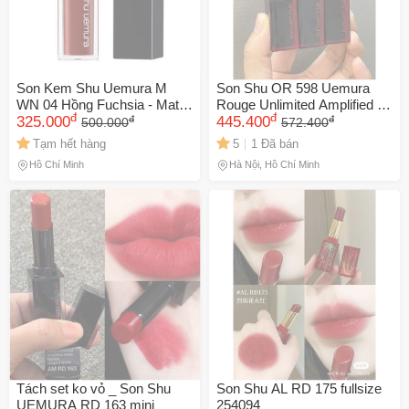
Son Kem Shu Uemura M
Son Shu OR 598 Uemura
WN 04 Hồng Fuchsia - Matte
Rouge Unlimited Amplified A
đ
đ
đ
đ
Supreme Lacquer Chất Son
325.000
Vỏ Đen Cam Gạch Pha Nâu
445.400
500.000
572.400
Mịn Mượt, Bền Màu, Nâng
Tạm hết hàng
5
1 Đã bán
Cấp Nhan Sắc, Món Quà
Hồ Chí Minh
Hà Nội, Hồ Chí Minh
Tuyệt Vời Cho Phái Đẹp
Tách set ko vỏ _ Son Shu
Son Shu AL RD 175 fullsize
UEMURA RD 163 mini
254094