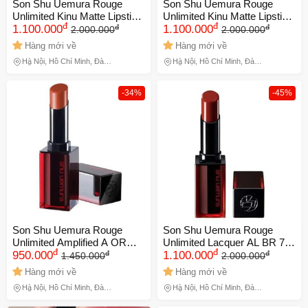
Son Shu Uemura Rouge
Son Shu Uemura Rouge
Unlimited Kinu Matte Lipstick
Unlimited Kinu Matte Lipstick
đ
đ
đ
đ
KM BR 764 - Son Môi Hồng
1.100.000
KM BR 764 - Son Môi Hồng
1.100.000
2.000.000
2.000.000
Đỏ Chính Hãng, Chất Matte
Đỏ Cao Cấp, Chất Matte Mịn
Hàng mới về
Hàng mới về
Mịn Màng, Dưỡng Ẩm Môi
Màng, Dưỡng Ẩm, Thời
Hà Nội, Hồ Chí Minh, Đà
Hà Nội, Hồ Chí Minh, Đà
729594
Trang
Nẵng
Nẵng
-34%
-45%
Son Shu Uemura Rouge
Son Shu Uemura Rouge
Unlimited Amplified A OR
Unlimited Lacquer AL BR 787
đ
đ
đ
đ
598 - Son Môi Cam Cháy
950.000
- Son Môi Cao Cấp Màu Đỏ
1.100.000
1.450.000
2.000.000
Thời Thượng, Dưỡng Ẩm
Nâu Chính Hãng, Dưỡng
Hàng mới về
Hàng mới về
Cao, Bền Màu 8 Giờ 729596
Ẩm, Bền Màu, Xuất Xứ Nhật
Hà Nội, Hồ Chí Minh, Đà
Hà Nội, Hồ Chí Minh, Đà
Bản 729599
Nẵng
Nẵng