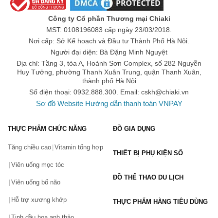
Bước 3: Đánh theo kiểu lòng môi là đánh vào phía bên trong môi, rồi
Công ty Cổ phần Thương mại Chiaki
bặm nhẹ. Sau đó dùng tay chấm để son loang màu ra ngoài mà
không lộ viền môi.
MST: 0108196083 cấp ngày 23/03/2018.
Nơi cấp: Sở Kế hoạch và Đầu tư Thành Phố Hà Nội.
Bước 4: Đánh theo kiểu full môi là đánh giữa môi sau đó bặm để son
trải đều ra toàn môi, đánh lại để màu lên đậm hơn.
Người đại diện: Bà Đặng Minh Nguyệt
Bảng màu son Shu Uemura được yêu thích nhất hiện
Địa chỉ: Tầng 3, tòa A, Hoành Sơn Complex, số 282 Nguyễn
nay
Huy Tưởng, phường Thanh Xuân Trung, quận Thanh Xuân,
thành phố Hà Nội
Sau quá trình nghiên cứu và thay đổi sang phiên bản mới, son Shu
Số điện thoại: 0932.888.300. Email:
cskh@chiaki.vn
Uemura chính hãng đã mang tới cho người dùng tổng thể hơn 100 mã
màu khác nhau, đa dạng hơn về phong cách trang điểm. Ở bảng mà của
Sơ đồ Website
Hướng dẫn thanh toán VNPAY
son Shu Uemura lần này là có sự xuất hiện của tone cam và tone nâu rất
cá tính. Trong đó những màu sắc được yêu thích hiện nay là:
THỰC PHẨM CHỨC NĂNG
ĐỒ GIA DỤNG
Son Shu tone đỏ
Tăng chiều cao
Vitamin tổng hợp
Son Shu Uemura 187 Màu Đỏ Rượu Vang Vỏ Đen
THIẾT BỊ PHỤ KIỆN SỐ
Son Shu One Piece 975 Rumble Cinnamon Màu Đỏ Gạch
Viên uống mọc tóc
Son Shu 165 màu đỏ cổ điển, cá tính
ĐỒ THỂ THAO DU LỊCH
Viên uống bổ não
Son Shu Uemura 163 đỏ tươi rạng rỡ
Hỗ trợ xương khớp
THỰC PHẨM HÀNG TIÊU DÙNG
Son Shu Uemura Matte 782 đỏ gạch chính hãng
Tinh dầu hoa anh thảo