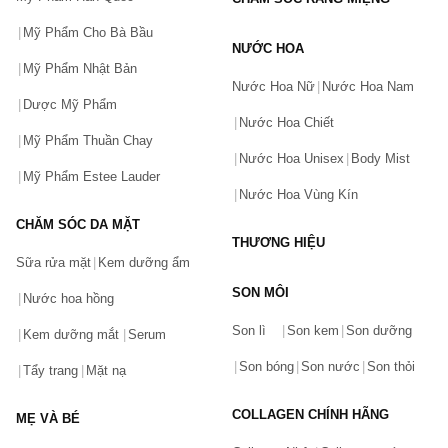
Son Shu tone nâu
Mỹ Phẩm Cho Bà Bầu
NƯỚC HOA
Son Shu Uemura M BR 735 Màu Nâu Đất
Mỹ Phẩm Nhật Bản
Son Shu Uemura màu nâu cafe sữa
Nước Hoa Nữ
Nước Hoa Nam
Dược Mỹ Phẩm
Son Shu Uemura màu nâu Chocolate Rouge Unlimited Lipstick
Nước Hoa Chiết
Mỹ Phẩm Thuần Chay
Son Shu tone nude
Nước Hoa Unisex
Body Mist
Mỹ Phẩm Estee Lauder
Son Shu Uemura 928 Màu Hồng Nude
Nước Hoa Vùng Kín
Son Shu Uemura BG 922 Màu Hồng Đào Nude
CHĂM SÓC DA MẶT
Son Shu Amplified BG 961 Màu Cam Nude
THƯƠNG HIỆU
Son Shu Uemura Sandy Quartz Màu Nâu Đất Nude
Sữa rửa mặt
Kem dưỡng ẩm
SON MÔI
Son Shu tone rượu
Nước hoa hồng
Bạn gặp vấn đề về sản phẩm hay mua hàng?
Son Shu Uemura màu đỏ rượu 187
Son lì
Son kem
Son dưỡng
Hãy báo lỗi cho chúng tôi. Hoặc gọi cho chúng tôi qua số
Kem dưỡng mắt
Serum
0911.888.300
Son Shu Uemura Currant Mood Màu Đỏ Rượu Vang
Son bóng
Son nước
Son thỏi
Tẩy trang
Mặt nạ
Phân biệt son Shu Uemura Fake và Auth
Tên của bạn
(*)
Để nhận dạng được son Shu Uemura vỏ đen chính hãng thì bạn có thể
COLLAGEN CHÍNH HÃNG
MẸ VÀ BÉ
kiểm tra bên ngoài với thiết kế chắc chắn, nắp son vừa khít với sản
phẩm. Dòng chữ Shu Uemura được in trên vỏ son không cạo đi được,