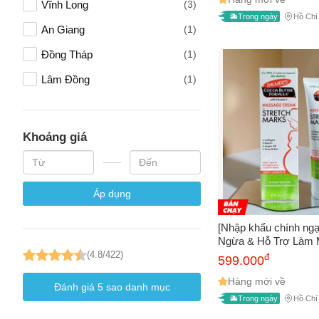
Vĩnh Long
(3)
Trong ngày
Hồ Chí
An Giang
(1)
Đồng Tháp
(1)
Lâm Đồng
(1)
Khoảng giá
Áp dụng
[Nhập khẩu chính ng
Ngừa & Hỗ Trợ Làm
Cho Mẹ Bầu Palmer'
(4.8/422)
đ
599.000
Butter Formula Mas
tuýp 125g
Hàng mới về
Đánh giá
5
sao danh mục
Trong ngày
Hồ Chí