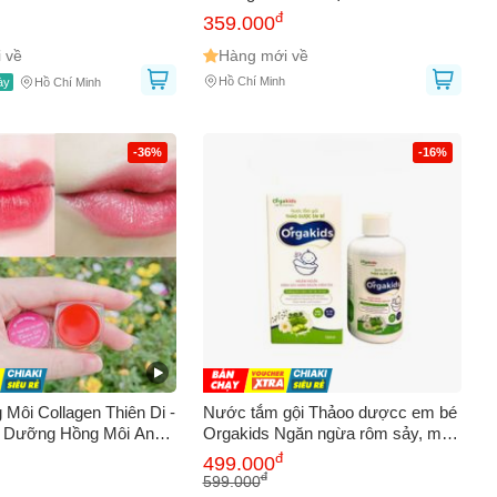
ula Nursing Butter (30g)
Cocoa Butter Formula Massage
đ
359.000
Lotion For Stretch Marks
 về
Hàng mới về
Hồ Chí Minh
ày
Hồ Chí Minh
-36%
-16%
Môi Collagen Thiên Di -
Nước tắm gội Thảoo dượcc em bé
 Dưỡng Hồng Môi An
Orgakids Ngăn ngừa rôm sảy, mẩn
ẹ Bầu Và Sau Sinh,
ngứa, hăm da - Chai 150ml
đ
499.000
Cấp Ẩm, Chống Lão
đ
599.000