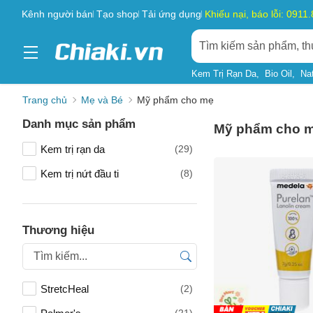
Kênh người bán
Tạo shop
Tải ứng dụng
Khiếu nại, báo lỗi: 0911
Kem Trị Rạn Da
Bio Oil
Na
Trang chủ
Mẹ và Bé
Mỹ phẩm cho mẹ
Danh mục sản phẩm
Mỹ phẩm cho 
Kem trị rạn da
(29)
Kem trị nứt đầu ti
(8)
Thương hiệu
StretcHeal
(2)