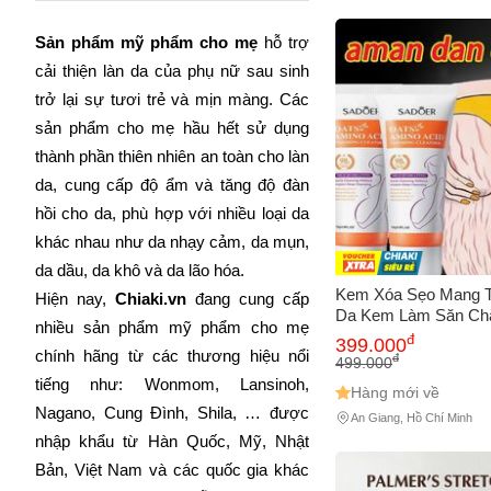
Sản phẩm mỹ phẩm cho mẹ
 hỗ trợ 
cải thiện làn da của phụ nữ sau sinh 
trở lại sự tươi trẻ và mịn màng. Các 
sản phẩm cho mẹ hầu hết sử dụng 
thành phần thiên nhiên an toàn cho làn 
da, cung cấp độ ẩm và tăng độ đàn 
hồi cho da, phù hợp với nhiều loại da 
khác nhau như da nhạy cảm, da mụn, 
da dầu, da khô và da lão hóa. 
Kem Xóa Sẹo Mang 
Hiện nay, 
Chiaki.vn
 đang cung cấp 
Da Kem Làm Săn Ch
nhiều sản phẩm mỹ phẩm cho mẹ 
40g SACR REMOVA
đ
399.000
chính hãng từ các thương hiệu nổi 
đ
499.000
tiếng như: Wonmom, Lansinoh, 
Hàng mới về
Nagano, Cung Đình, Shila, … được 
An Giang, Hồ Chí Minh
nhập khẩu từ Hàn Quốc, Mỹ, Nhật 
Bản, Việt Nam và các quốc gia khác 