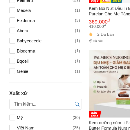
Palmer's
(21)
Kem Bôi Nứt Đầu Ti 
Medela
(1)
Purelan Cho Mẹ Tăng
Tự Nhiên Tuýp 7g
đ
Fixderma
(3)
369.000
đ
410.000
Abera
(1)
2 Đã bán
Babycoccole
(1)
Hà Nội
Bioderma
(1)
Bqcell
(1)
Tên của
Genie
(1)
ONA GLOBAL
(1)
Pigeon
(1)
Số điện
Xuất xứ
Somatoline
(1)
Email
Mỹ
(30)
Kem dưỡng núm ti P
Việt Nam
(25)
Butter Formula Nursin