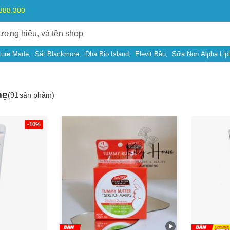
.888.300
ture Made
Sắt Blackmore
Dha Bio Island
Elevit Bầu
Sữa Non Alpha Lip
mẹ
(
91
sản phẩm)
-10%