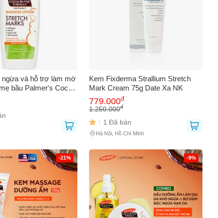
n ngừa và hỗ trợ làm mờ
Kem Fixderma Strallium Stretch
 mẹ bầu Palmer's Cocoa
Mark Cream 75g Date Xa NK
age Lotion for
đ
779.000
Stretch Marks 250ml
đ
1.250.000
án
1 Đã bán
Hà Nội, Hồ Chí Minh
-21%
-9%