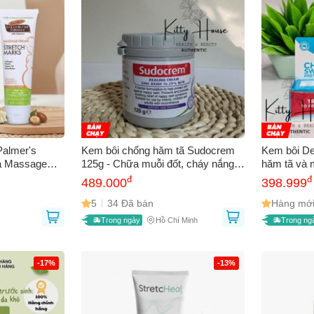
 sử dụng:
TẢi APP CHIAKI NG
o chép mã giảm giá phía trên.
uy cập trang thanh toán và sử dụng
ã.
LẤY MÃ NGAY
LẤY MÃ NGAY
Palmer's
Kem bôi chống hăm tã Sudocrem
Kem bôi De
a Massage
125g - Chữa muỗi đốt, cháy nắng,
hăm tã và 
 125g
thương hở cho bé - Sản phẩm
da, ngừa đa
đ
đ
489.000
398.999
chăm sóc da an toàn từ Úc
75g
5
34 Đã bán
Hàng mới
Trong ngày
Hồ Chí Minh
Trong ng
-17%
-13%