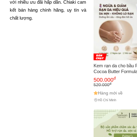
với nhiều ưu đãi hấp dẫn. Chiaki cam 
Cách
kết bán hàng chính hãng, uy tín và 
Sa
chất lượng.
Tr
m
Kem rạn da cho bầu 
Cocoa Butter Formul
Cream Stretch Marks
đ
500.000
đ
520.000
Hàng mới về
Hồ Chí Minh