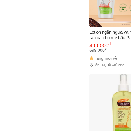
Lotion ngăn ngừa và 
rạn da cho mẹ bầu Pa
đ
499.000
đ
599.000
Hàng mới về
Bến Tre, Hồ Chí Minh