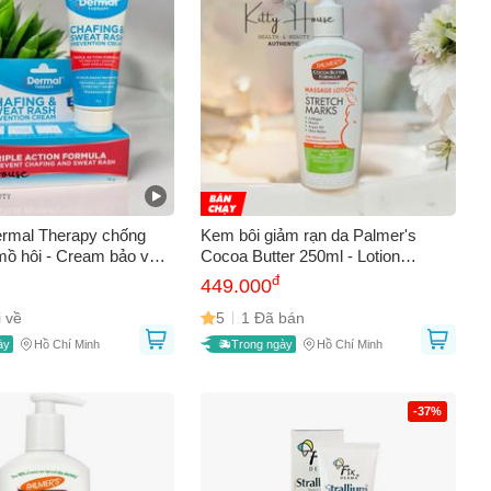
AY
rmal Therapy chống
Kem bôi giảm rạn da Palmer's
mồ hôi - Cream bảo vệ
Cocoa Butter 250ml - Lotion
u rát và phát ban, tuýp
massage cho bà bầu, ngăn ngừa
đ
449.000
và cải thiện vết rạn da hiệu quả.
 về
5
1 Đã bán
ày
Hồ Chí Minh
Trong ngày
Hồ Chí Minh
-37%