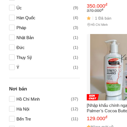
Dành cho mẹ đang ch
đ
350.000
Úc
(9)
Vấn đề 
đ
370.000
Hàn Quốc
(4)
1 Đã bán
Hồ Chí Minh
Pháp
(3)
Mô tả
(*)
Nhật Bản
(1)
Đức
(1)
Thụy Sỹ
(1)
Ý
(1)
Ba Lan
(1)
Hàn Quốc
(1)
Nơi bán
Hồ Chí Minh
(37)
[Nhập khẩu chính ng
Hà Nội
(12)
Palmer’s Cocoa Butt
Lotion For Stretch Ma
đ
129.000
Bến Tre
(11)
và 250ml Lotion
Hàng mới về