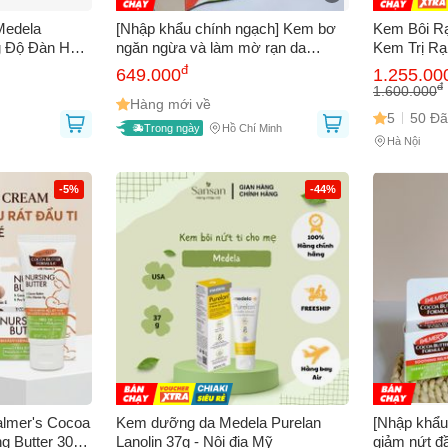
Medela
[Nhập khẩu chính ngạch] Kem bơ
Kem Bôi Rạ
 Độ Đàn Hồi
ngăn ngừa và làm mờ rạn da
Kem Trị Rạ
Palmer's Cocoa Butter Tummy
Mờ & Ngăn
đ
649.000
1.255.00
Butter for Stretch Marks 125g
Bầu - Dung
đ
1.600.000
Hàng mới về
5
50 Đã
Trong ngày
Hồ Chí Minh
Hà Nội
Bạn gặp vấn đề về
Sản phẩm
hay
Mua hàng
?
-5%
-44%
Hãy báo lỗi cho chúng tôi. Hoặc gọi cho chúng tôi qua số
0911.888.30
 bạn
(*)
 thoại
(*)
almer's Cocoa
Kem dưỡng da Medela Purelan
[Nhập khẩu
g Butter 30g -
Lanolin 37g - Nội địa Mỹ
giảm nứt đ