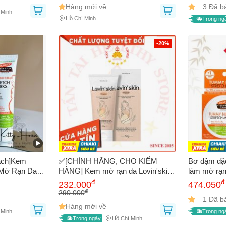
Hàng mới về
3 Đã b
 Minh
Hồ Chí Minh
Trong ng
-20%
ạch]Kem
✅[CHÍNH HÃNG, CHO KIỂM
Bơ đậm đặc
 Mờ Rạn Da
HÀNG] Kem mờ rạn da Lovin'skin
làm mờ rạn
s Cocoa
dưỡng ẩm, giảm rạn da cho phụ nữ
thai kỳ và 
đ
đ
232.000
474.050
sage Cream
mang thai và sau sinh 50g
đ
290.000
1 Đã b
Hàng mới về
 Minh
Trong ng
Trong ngày
Hồ Chí Minh