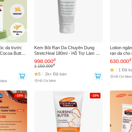
óc da trước
Kem Bôi Rạn Da Chuyên Dụng
Lotion ngă
 Cocoa Butter
StretcHeal 180ml - Hỗ Trợ Làm Mờ
rạn da cho
Vết Rạn Da Trước Và Sau Sinh,
Butter Mass
đ
đ
998.000
630.000
Tăng Độ Đàn Hồi Da
Pregnancy 
đ
1.150.000
1 Đã b
5
2k+ Đã bán
Hồ Chí Minh
Hồ Chí Minh
 Minh
-16%
-16%