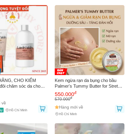
HÃNG, CHO KIỂM
Kem ngừa rạn da bụng cho bầu
ôi chăm sóc da cho
Palmer's Tummy Butter for Stretch
kin
Marks dưỡng ẩm sâu tăng đàn hồi
đ
550.000
125g
đ
570.000
 về
Hàng mới về
ày
Hồ Chí Minh
Hồ Chí Minh