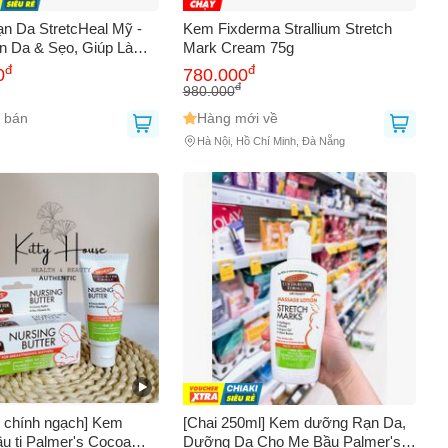
n Da StretcHeal Mỹ -
Kem Fixderma Strallium Stretch
n Da & Sẹo, Giúp Làm
Mark Cream 75g
 Ngừa Rạn Da Cho Mẹ
đ
đ
0
780.000
 Tích 180ml
đ
980.000
 bán
Hàng mới về
Hà Nội, Hồ Chí Minh, Đà Nẵng
0
 chính ngạch] Kem
[Chai 250ml] Kem dưỡng Rạn Da,
ầu ti Palmer's Cocoa
Dưỡng Da Cho Mẹ Bầu Palmer's