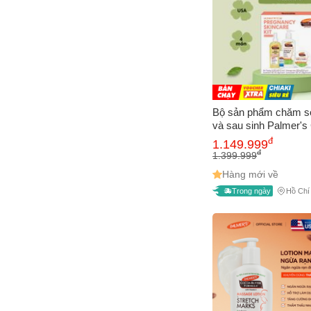
Bộ sản phẩm chăm s
và sau sinh Palmer's
4 món - Nội địa Mỹ
đ
1.149.999
đ
1.399.999
Hàng mới về
Trong ngày
Hồ Chí