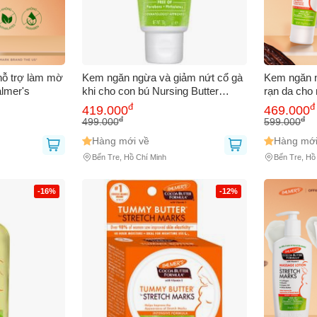
hỗ trợ làm mờ
Kem ngăn ngừa và giảm nứt cổ gà
Kem ngăn n
lmer's
khi cho con bú Nursing Butter
rạn da cho 
Nipple Cream for Pregnancy and
Palmer's 1
đ
đ
419.000
469.000
Breastfeeding 732526
đ
đ
499.000
599.000
Hàng mới về
Hàng mới
Bến Tre, Hồ Chí Minh
Bến Tre, Hồ
-16%
-12%