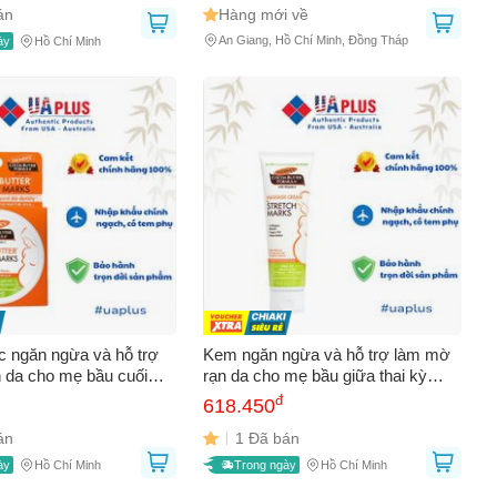
án
Hàng mới về
An Giang, Hồ Chí Minh, Đồng Tháp
ày
Hồ Chí Minh
 ngăn ngừa và hỗ trợ
Kem ngăn ngừa và hỗ trợ làm mờ
 da cho mẹ bầu cuối
rạn da cho mẹ bầu giữa thai kỳ
sau sinh Palmer's 125g
Palmer's 125g 623338
đ
618.450
án
1 Đã bán
ày
Hồ Chí Minh
Trong ngày
Hồ Chí Minh