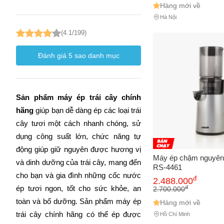
Hàng mới về
Hà Nội
(4.1/199)
Đánh giá
5
sao danh mục
Sản phẩm máy ép trái cây chính 
hãng
 giúp bạn dễ dàng ép các loại trái 
cây tươi một cách nhanh chóng, sử 
dụng công suất lớn, chức năng tự 
động giúp giữ nguyên được hương vị 
Máy ép chậm nguyên 
và dinh dưỡng của trái cây, mang đến 
RS-4461
cho bạn và gia đình những cốc nước 
đ
2.488.000
đ
ép tươi ngon, tốt cho sức khỏe, an 
2.700.000
toàn và bổ dưỡng. Sản phẩm máy ép 
Hàng mới về
trái cây chính hãng có thể ép được 
Hồ Chí Minh