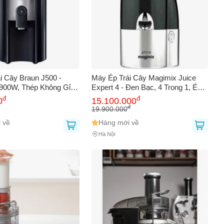
i Cây Braun J500 -
Máy Ép Trái Cây Magimix Juice
900W, Thép Không Gỉ,
Expert 4 - Đen Bạc, 4 Trong 1, Ép
,25L, Thiết Kế Hiện Đại
Nước Tươi Nguyên Chất, Công
đ
đ
0
15.100.000
ình Thưởng Thức Nước
Suất 400W, Nhập Khẩu Đức
đ
19.900.000
ống
 về
Hàng mới về
Hà Nội