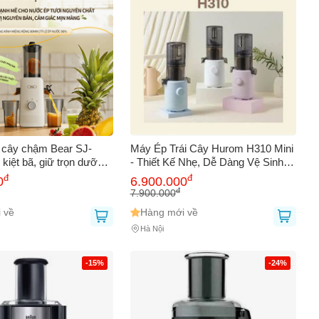
AY
i cây chậm Bear SJ-
Máy Ép Trái Cây Hurom H310 Mini
kiệt bã, giữ trọn dưỡng
- Thiết Kế Nhẹ, Dễ Dàng Vệ Sinh,
 kế nhỏ gọn, màu trắng
Màu Trắng/Tím/Lavender/Xanh -
đ
đ
0
6.900.000
ước ép tươi ngon mỗi
Công Suất 100W, Tốc Độ 43
đ
7.900.000
Vòng/Phút
 về
Hàng mới về
Hà Nội
-15%
-24%