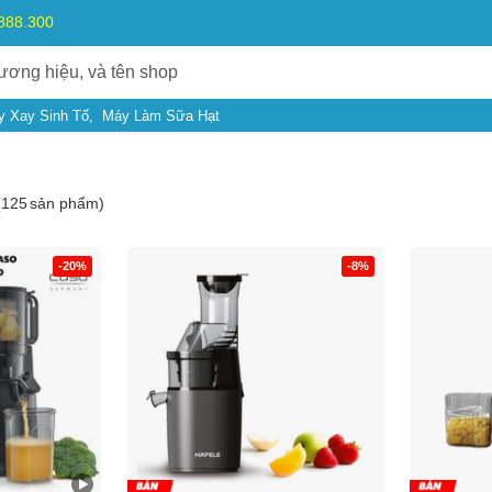
.888.300
y Xay Sinh Tố
Máy Làm Sữa Hạt
(
125
sản phẩm)
-20%
-8%