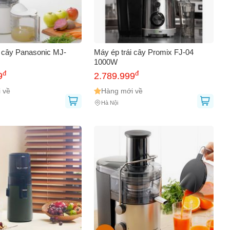
i cây Panasonic MJ-
Máy ép trái cây Promix FJ-04
1000W
đ
đ
9
2.789.999
 về
Hàng mới về
Hà Nội