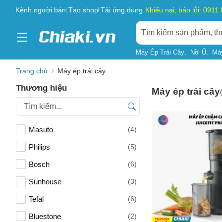
Kênh người bán
Tạo shop
Tải ứng dụng
Khiếu nại, báo lỗi: 0911
Máy Ép Trái Cây
Nồi Ủ
Má
Trang chủ
Máy ép trái cây
Thương hiệu
Máy ép trái cây
Masuto
(4)
Philips
(5)
Bosch
(6)
Sunhouse
(3)
Tefal
(6)
Bluestone
(2)