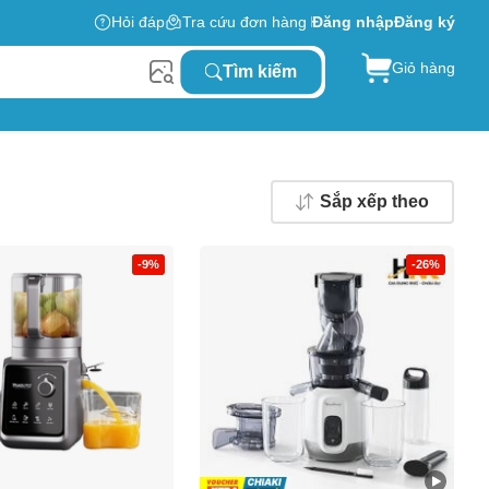
Hỏi đáp
Tra cứu đơn hàng
Đăng nhập
Đăng ký
Giỏ hàng
Tìm kiếm
Sắp xếp theo
-9%
-26%