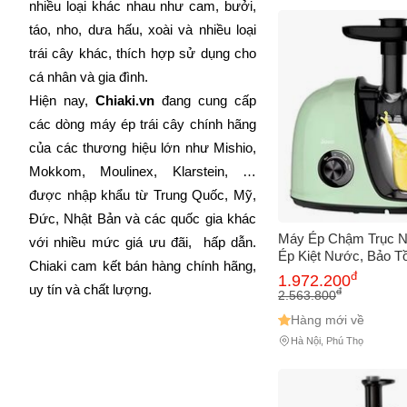
nhiều loại khác nhau như cam, bưởi, 
táo, nho, dưa hấu, xoài và nhiều loại 
trái cây khác, thích hợp sử dụng cho 
cá nhân và gia đình.
Hiện nay, 
Chiaki.vn
 đang cung cấp 
các dòng máy ép trái cây chính hãng 
của các thương hiệu lớn như Mishio, 
Mokkom, Moulinex, Klarstein, … 
được nhập khẩu từ Trung Quốc, Mỹ, 
Đức, Nhật Bản và các quốc gia khác 
Máy Ép Chậm Trục N
với nhiều mức giá ưu đãi,  hấp dẫn. 
Ép Kiệt Nước, Bảo T
Chiaki cam kết bán hàng chính hãng, 
Dưỡng, 150W, Không
đ
1.972.200
Giữ Vị Tươi Ngon, D
uy tín và chất lượng.
đ
2.563.800
Hàng mới về
Hà Nội, Phú Thọ