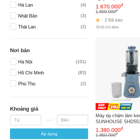
công suất 150W
Hà Lan
(4)
đ
1.670.000
Supor
(1)
Vấn đề 
đ
1.800.000
Nhật Bản
(3)
2 Đã bán
Taurus
(1)
Thái Lan
(2)
Hồ Chí Minh
Mô tả
(*)
Tây Ban Nha
(1)
Malaysia
(1)
Nơi bán
HONGKONG
(1)
Hà Nội
(101)
Hồ Chí Minh
(83)
Phú Thọ
(2)
Khoảng giá
Máy ép chậm làm k
SUNHOUSE SHD551
đ
1.380.000
Áp dụng
đ
1.950.000