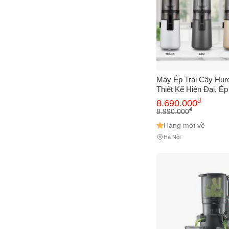
Máy Ép Trái Cây Hur
Thiết Kế Hiện Đại, Ép
Dinh Dưỡng Tối Đa, 
đ
8.690.000
Tất Cả Loại Rau Củ 
đ
8.990.000
Chính Hãng
Hàng mới về
Hà Nội