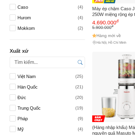
Caso
(4)
Máy ép chậm Caso Ju
250W miệng rộng ép t
Hurom
(4)
đ
4.690.000
đ
5.900.000
Mokkom
(2)
Hàng mới về
Panasonic
(2)
Hà Nội, Hồ Chí Minh
Kalpen
(4)
Xuất xứ
Nagakawa
(1)
Haatz
(2)
Tên của
Việt Nam
(25)
Bear
(2)
Hàn Quốc
(21)
Bennix
(2)
Số điện
Đức
(20)
Braun
(1)
Trung Quốc
(19)
Klarstein
(1)
Pháp
(9)
Email
Lumias
(1)
(Hàng nhập khẩu) M
Mỹ
(4)
nguyên quả Masuto 
Santen
(1)