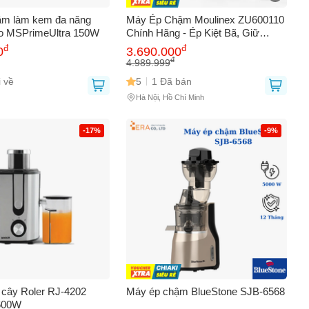
ậm làm kem đa năng
Máy Ép Chậm Moulinex ZU600110
to MSPrimeUltra 150W
Chính Hãng - Ép Kiệt Bã, Giữ
Dưỡng Chất, Dễ Vệ Sinh - Sản
đ
đ
0
3.690.000
Phẩm Gia Dụng Hoàn Hảo Cho
đ
4.989.999
Bếp
 về
5
1 Đã bán
Hà Nội, Hồ Chí Minh
-17%
-9%
0
i cây Roler RJ-4202
Máy ép chậm BlueStone SJB-6568
 600W