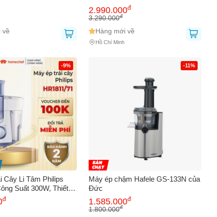
đ
2.990.000
đ
3.290.000
 về
Hàng mới về
Hồ Chí Minh
-9%
-11%
i Cây Li Tâm Philips
Máy ép chậm Hafele GS-133N của
ông Suất 300W, Thiết
Đức
 và An Toàn, Bảo Hành
đ
đ
0
1.585.000
ng Chính Hãng
đ
1.800.000