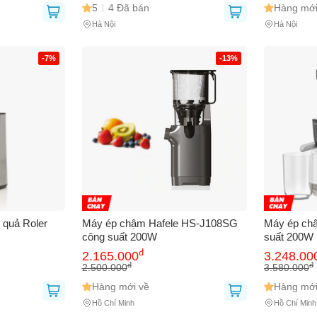
5
4 Đã bán
Hàng mới
Hà Nội
Hà Nội
-7%
-13%
quả Roler
Máy ép chậm Hafele HS-J108SG
Máy ép chậ
công suất 200W
suất 200W
đ
2.165.000
3.248.00
đ
đ
2.500.000
3.580.000
Hàng mới về
Hàng mới
Hồ Chí Minh
Hồ Chí Minh