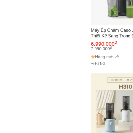
Máy Ép Chậm Caso Ju
Thiết Kế Sang Trọng
Giữ Dưỡng Chất Tự 
đ
6.990.000
Nạp XL 130 mm, Độ
đ
7.990.000
Hàng mới về
Hà Nội