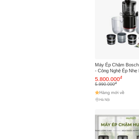
Cách
Sa
Tr
m
Máy Ép Chậm Bosc
- Công Nghệ Ép Nhẹ
Dễ Dàng Vệ Sinh, H
đ
5.800.000
An Toàn Cho Sức Kh
đ
5.990.000
Hàng mới về
Hà Nội