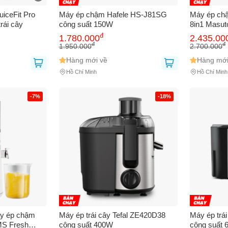
iceFit Pro
Máy ép chậm Hafele HS-J81SG
Máy ép ch
rái cây
công suất 150W
8in1 Masu
đ
1.780.000
2.435.00
đ
đ
1.950.000
2.700.000
Hàng mới về
Hàng mới
Hồ Chí Minh
Hồ Chí Minh
Bạn gặp vấn đề về
Sản phẩm
hay
Mua hàng
?
-7%
-18%
Hãy báo lỗi cho chúng tôi. Hoặc gọi cho chúng tôi qua số
0911.888.30
 bạn
(*)
 thoại
(*)
áy ép chậm
Máy ép trái cây Tefal ZE420D38
Máy ép trá
MS Fresh
công suất 400W
công suất