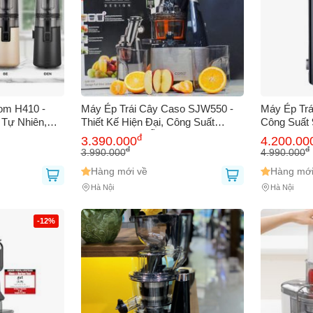
om H410 -
Máy Ép Trái Cây Caso SJW550 -
Máy Ép Trá
 Tự Nhiên,
Thiết Kế Hiện Đại, Công Suất
Công Suất 
Phù Hợp Với
240W, Đường Ống 75mm, Lọc Kĩ,
Dung Tích 1
đ
3.390.000
4.200.00
Quả, Hàng
Không BPA, Dễ Dàng Vệ Sinh
Cho Gia Đ
đ
đ
3.990.000
4.990.000
Ép Tươi S
Hàng mới về
Hàng mới
Hà Nội
Hà Nội
-12%