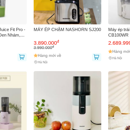
ice Fit Pro -
MÁY ÉP CHẬM NASHORN SJ200
Máy ép trá
 Đen Nhám,
CB100WR
Nhiên, Cửa
đ
3.890.000
2.689.99
ng Cơ 250W
đ
3.990.000
Hàng mới
Hàng mới về
Hà Nội
Hà Nội