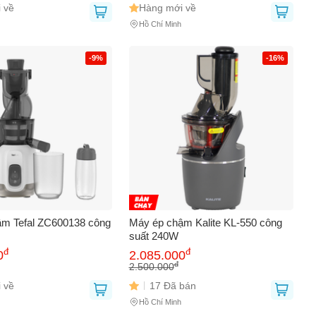
 về
Hàng mới về
Hồ Chí Minh
-9%
-16%
m Tefal ZC600138 công
Máy ép chậm Kalite KL-550 công
suất 240W
đ
đ
0
2.085.000
đ
2.500.000
 về
17 Đã bán
Hồ Chí Minh