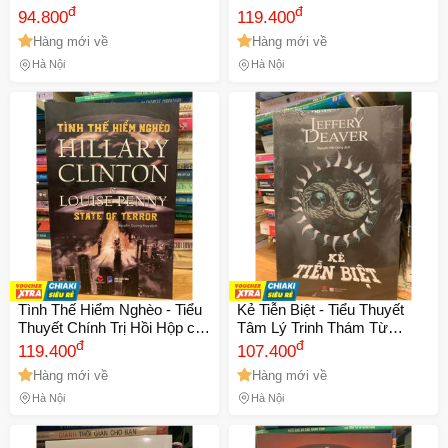
Nghiên Cứu Lịch Sử Qua Tư
đ
Quân Hoàng - Phân Tích Sâu
đ
94.800
119.400
Liệu Mới - Tài Liệu Quan
Sắc Về Thịnh Vượng Bền
Hàng mới về
Hàng mới về
Trọng Việt Nam
Vững
Hà Nội
Hà Nội
Tình Thế Hiểm Nghèo - Tiểu
Kẻ Tiễn Biệt - Tiểu Thuyết
Thuyết Chính Trị Hồi Hộp của
Tâm Lý Trinh Thám Từ
Hillary Clinton và Louise
đ
Jeffery Deaver - Hành Trình
đ
119.400
107.400
Penny - Khám Phá Âm Mưu
Những Bí Mật Đen Tối Trong
Hàng mới về
Hàng mới về
Toàn Cầu
Giáo Phái Osiris
Hà Nội
Hà Nội