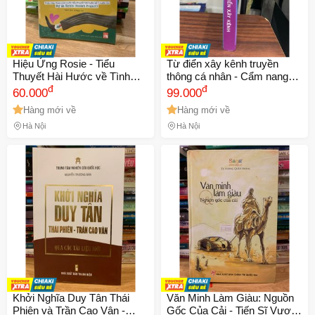
Hiệu Ứng Rosie - Tiểu
Từ điển xây kênh truyền
Thuyết Hài Hước về Tình
thông cá nhân - Cẩm nang
Yêu và Gia Đình, Tác Giả
đ
phát triển nội dung sáng tạo
đ
60.000
99.000
Graeme Simson, Phần Tiếp
và tối ưu hóa mạng xã hội
Hàng mới về
Hàng mới về
Theo Dự Án Rosie
của Cấn Mạnh Linh
Hà Nội
Hà Nội
Khởi Nghĩa Duy Tân Thái
Văn Minh Làm Giàu: Nguồn
Phiên và Trần Cao Vân -
Gốc Của Cải - Tiến Sĩ Vương