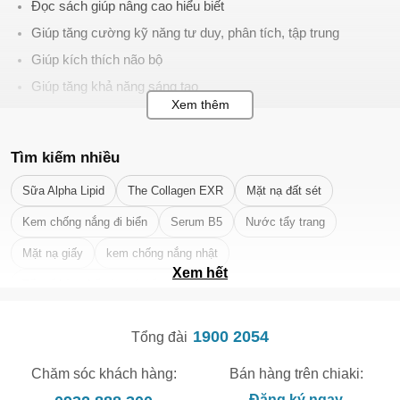
Đọc sách giúp nâng cao hiểu biết
Giúp tăng cường kỹ năng tư duy, phân tích, tập trung
Giúp kích thích não bộ
Giúp tăng khả năng sáng tạo
Giúp tăng cường khả năng tập trung
Giúp mở rộng vốn từ
Tìm kiếm nhiều
Giúp rèn luyện trí nhớ
Sữa Alpha Lipid
The Collagen EXR
Mặt nạ đất sét
Giúp giảm căng thẳng
Giúp kích thích tinh thần, ổn định tâm trạng
Kem chống nắng đi biển
Serum B5
Nước tẩy trang
Giúp bạn “sống chậm” lại, nhận thức sâu hơn về các vấn đề 
Mặt nạ giấy
kem chống nắng nhật
gặp phải
Xem hết
Tẩy tế bào chết da mặt tốt nhất
Giúp xây dựng thói quen lành mạnh.
Các loại sách phổ biến hiện nay
1900 2054
Tổng đài
Sách Chính trị - pháp luật
Sách Khoa học công nghệ - Kinh tế
Chăm sóc khách hàng:
Bán hàng trên chiaki:
Sách Văn học nghệ thuật
Đăng ký ngay