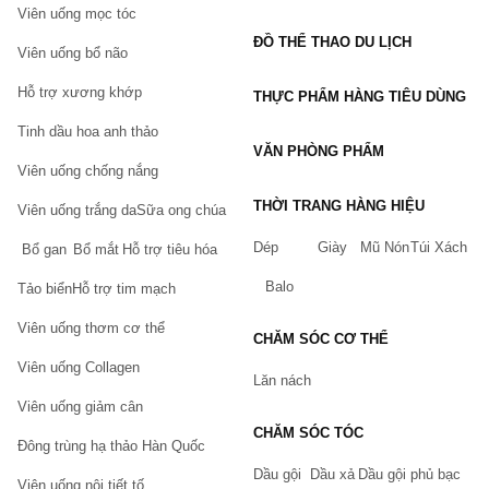
Viên uống mọc tóc
Những cuốn sách thiếu nhi hay mà bạn không nên bỏ qua
ĐỒ THỂ THAO DU LỊCH
Combo 9 Cuốn Sách Gieo Mầm Tính Cách Cho Bé Yêu
Viên uống bổ não
Bộ 6 Quyển Sách Vải Sắc Màu Song Ngữ Cho Bé Sơ Sinh
Hỗ trợ xương khớp
THỰC PHẨM HÀNG TIÊU DÙNG
Bộ Nâng Cao Kết Hợp 3 Bộ (Đọc 100 Thẻ + Toán 59 Thẻ + 
Tinh dầu hoa anh thảo
TGXQ 300 Thẻ) Glenn Doman
VĂN PHÒNG PHẨM
Thư Viện Hình Ảnh Đầu Tiên Cho Bé
Viên uống chống nắng
Combo 5 cuốn Ehon Song Ngữ Anh - Việt
THỜI TRANG HÀNG HIỆU
Viên uống trắng da
Sữa ong chúa
Mua sản phẩm sách truyện chính hãng ở đâu?
Dép
Giày
Mũ Nón
Túi Xách
Bổ gan
Bổ mắt
Hỗ trợ tiêu hóa
Hiện nay, các sản phẩm 
sách truyện
 và nhiều sản phẩm
 văn 
Balo
phòng phẩm
 đang được bán tại
 Sàn thương mại điện tử
 Chiaki 
Tảo biển
Hỗ trợ tim mạch
trên toàn quốc.
Viên uống thơm cơ thể
CHĂM SÓC CƠ THỂ
Bạn có thể mua trực tiếp trên website hoặc đặt hàng qua
hotline:
Viên uống Collagen
Lăn nách
Website:
Chiaki.vn
Viên uống giảm cân
Hotline: 0932.888.300
CHĂM SÓC TÓC
Đông trùng hạ thảo Hàn Quốc
Email:
cskh@chiaki.vn
Dầu gội
Dầu xả
Dầu gội phủ bạc
Địa chỉ: Tầng 3, tòa A, Hoành Sơn Complex, số 282 Nguyễn
Viên uống nội tiết tố