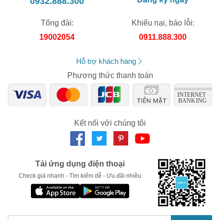
0932.888.300
Sách Văn hóa xã hội - Lịch sử
Tổng đài:
Khiếu nại, báo lỗi:
Sách Giáo trình
19002054
0911.888.300
Sách Truyện, tiểu thuyết
Sách Tâm lý, tâm linh, tôn giáo
Hỗ trợ khách hàng
Sách ngoại ngữ
Phương thức thanh toán
Sách thiếu nhi
Nên đọc sách vào lúc nào?
Kết nối với chúng tôi
Nếu bạn đọc sách để nâng cao kiến thức thì nên đọc sách vào 
lúc tinh thần thoải mái nhất. Nếu tinh thần không thoải mái thì dù 
bạn có đọc bao nhiêu sách cũng khó có thể tiếp thu được những 
kiến thức trong sách.
Tải ứng dụng điện thoại
Còn nếu bạn muốn đọc sách để thư giãn, giúp tinh thần thoải mái 
Check giá nhanh - Tìm kiếm dễ - Ưu đãi nhiều
hơn thì những lúc bế tắc, bạn có thể chọn một cuốn sách mà bạn 
thích để đọc và xoa dịu tinh thần.
Những cuốn sách truyện vô cùng hấp dẫn 2022 mà bạn 