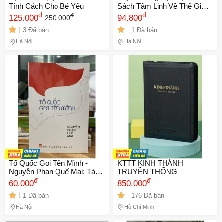
Tính Cách Cho Bé Yêu
Sách Tâm Linh Về Thế Giới
đ
An Lạc và Giá Trị Tâm Linh
đ
đ
125.000
94.800
250.000
Trong Phật Giáo - Tác Giả
3 Đã bán
1 Đã bán
Chu Tước Nhi
Hà Nội
Hà Nội
Tổ Quốc Gọi Tên Mình -
KTTT KINH THÁNH
Nguyễn Phan Quế Mai: Tác
TRUYỀN THỐNG
Phẩm Văn Học Tình Yêu
đ
đ
60.000
850.000
Quê Hương và Lòng Yêu
1 Đã bán
176 Đã bán
Nước Việt Nam
Hà Nội
Hồ Chí Minh