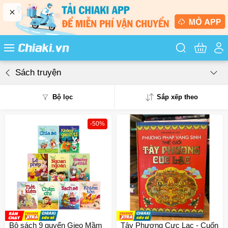
Tìm kiếm sản
Sách truyện
Bộ lọc
Sắp xếp theo
-50%
Phổ biến
Mua nhiều
Mới nhất
Giá từ thấp - cao
Giá từ cao - thấp
Bộ sách 9 quyển Gieo Mầm
Tây Phương Cực Lạc - Cuốn