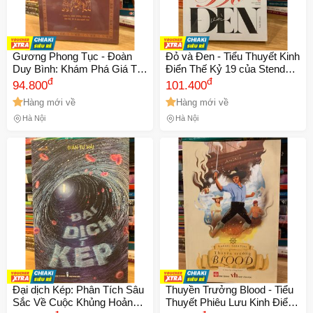
Gương Phong Tục - Đoàn
Đỏ và Đen - Tiểu Thuyết Kinh
Duy Bình: Khám Phá Giá Trị
Điển Thế Kỷ 19 của Stendhal
Văn Hóa và Phong Tục
đ
về Tâm Lý và Xã Hội Pháp
đ
94.800
101.400
Truyền Thống Việt Nam
Hậu Napoleon
Hàng mới về
Hàng mới về
Hà Nội
Hà Nội
Đại dịch Kép: Phân Tích Sâu
Thuyền Trưởng Blood - Tiểu
Sắc Về Cuộc Khủng Hoảng
Thuyết Phiêu Lưu Kinh Điển