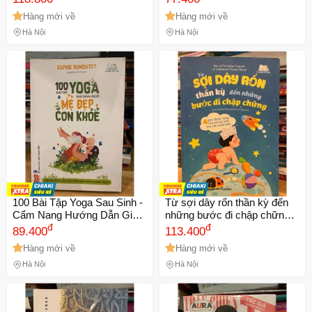
tin trong Đế chế La Mã cổ đại
Biến Ước Mơ Thành Hiện
Hàng mới về
Hàng mới về
Thực
Hà Nội
Hà Nội
100 Bài Tập Yoga Sau Sinh -
Từ sợi dây rốn thần kỳ đến
Cẩm Nang Hướng Dẫn Giúp
những bước đi chập chững -
Mẹ Đẹp Con Khỏe, Phục Hồi
đ
Cẩm nang nuôi dạy trẻ cho
đ
89.400
113.400
Tinh Thần và Cơ Thể
cha mẹ lần đầu - Tạ Thị
Hàng mới về
Hàng mới về
Phương Thuý, Đỗ thị Tố Nga
Hà Nội
Hà Nội