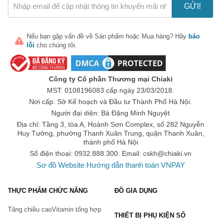
GỬI!
không nên bỏ qua
Những cuốn sách văn học vô cùng hấp dẫn
Nếu bạn gặp vấn đề về
Sản phẩm
hoặc
Mua hàng
? Hãy
báo
Sách Cổ Học Tinh Hoa
lỗi
cho chúng tôi.
Sách Truyện Cổ Andersen
Thần Thoại Hy Lạp
Công ty Cổ phần Thương mại Chiaki
Sách Truyện Cổ Grimm
MST: 0108196083 cấp ngày 23/03/2018.
Những Người Khốn Khổ
Nơi cấp: Sở Kế hoạch và Đầu tư Thành Phố Hà Nội.
Người đại diện: Bà Đặng Minh Nguyệt
Những cuốn sách ngoại ngữ hay mà bạn không nên bỏ qua
Địa chỉ: Tầng 3, tòa A, Hoành Sơn Complex, số 282 Nguyễn
Học Nhanh Nhớ Lâu 1500 Từ Vựng Tiếng Trung Thông Dụng
Huy Tưởng, phường Thanh Xuân Trung, quận Thanh Xuân,
28 Ngày Tự Học Tiếng Nhật Cho Người Mới Bắt Đầu Luyện 
thành phố Hà Nội
Viết
Số điện thoại: 0932.888.300. Email:
cskh@chiaki.vn
Sơ đồ Website
Hướng dẫn thanh toán VNPAY
Mindmap English Vocabulary -Từ Vựng Tiếng Anh Qua Sơ 
Đồ Tư Duy
THỰC PHẨM CHỨC NĂNG
ĐỒ GIA DỤNG
Ngữ Pháp Và Giải Thích Ngữ Pháp Tiếng Anh Cơ Bản Và 
Nâng Cao
Tăng chiều cao
Vitamin tổng hợp
THIẾT BỊ PHỤ KIỆN SỐ
Giáo Trình Hán Ngữ