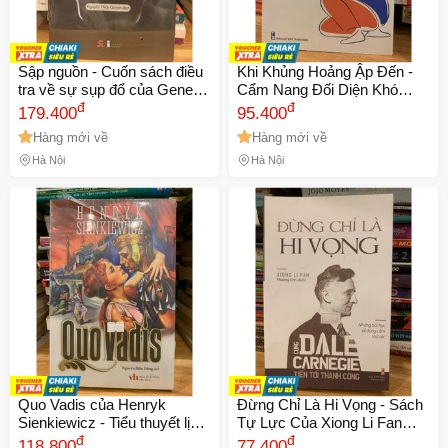
Sập nguồn - Cuốn sách điều
Khi Khủng Hoảng Ập Đến -
tra về sự sụp đổ của General
Cẩm Nang Đối Diện Khó
Electric và bài học quản trị
đ
Khăn Trong Cuộc Sống, Giúp
đ
179.400
95.400
doanh nghiệp quý giá từ
Tìm Kiếm Sức Mạnh Nội Tại
Hàng mới về
Hàng mới về
Thomas Gryta và Ted Mann
Và Trưởng Thành
Hà Nội
Hà Nội
Quo Vadis của Henryk
Đừng Chỉ Là Hi Vọng - Sách
Sienkiewicz - Tiểu thuyết lịch
Tự Lực Của Xiong Li Fan
sử vĩ đại về tình yêu và đức
đ
Giúp Bạn Hành Động Và
đ
118.800
77.400