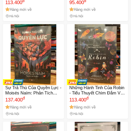
Toàn Cầu - Tác Phẩm Của
đ
của Rafael Sabatini Về Cuộc
đ
113.400
95.400
Giản Tư Hải
Đời Cướp Biển và Tình Yêu
Hàng mới về
Hàng mới về
Trong Thế Kỷ 17
Hà Nội
Hà Nội
Sự Trả Thù Của Quyền Lực -
Những Hành Tinh Của Robin
🎁 Đừng Bỏ Lỡ! 🎁
Moisés Naím: Phân Tích
- Tiểu Thuyết Chìm Đắm Vào
Chính Trị Toàn Cầu Đương
đ
Tình Phụ Tử và Khám Phá
đ
137.400
113.400
Mã Giảm Giá Dành Riêng Cho Bạn
Đại Về Chủ Nghĩa Dân Túy
Vũ Trụ Của Richard Powers
Hàng mới về
Hàng mới về
Và Khủng Hoảng Dân Chủ
Giảm ngay
-
cho bất kỳ đơn hàng nào.
Hà Nội
Hà Nội
XXX-XXXX