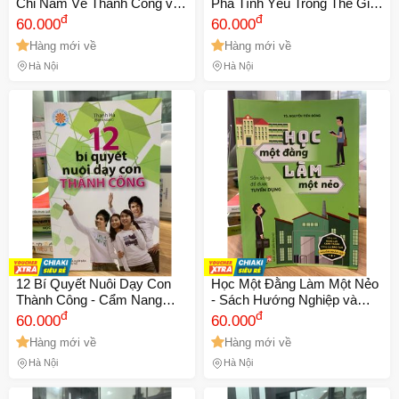
Chỉ Nam Về Thành Công và
Phá Tình Yêu Trong Thế Giới
Tư Duy Tích Cực của
đ
Số - Tác Phẩm Đương Đại
đ
60.000
60.000
Michelle Buchanan
Về Các Mối Quan Hệ Thời
Hàng mới về
Hàng mới về
Hiện Đại
Hà Nội
Hà Nội
12 Bí Quyết Nuôi Dạy Con
Học Một Đằng Làm Một Nẻo
Thành Công - Cẩm Nang
- Sách Hướng Nghiệp và
Hướng Dẫn Cha Mẹ Hiện
đ
Phát Triển Bản Thân của TS.
đ
60.000
60.000
Đại Để Phát Triển Toàn Diện
Nguyễn Tiến Dũng, Giải Pháp
Hàng mới về
Hàng mới về
Trẻ
Thực Tiễn cho Sinh Viên và
Người Đi Làm
Hà Nội
Hà Nội