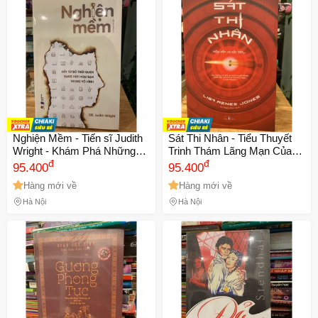
Nghiện Mềm - Tiến sĩ Judith
Sát Thi Nhân - Tiểu Thuyết
Wright - Khám Phá Những
Trinh Thám Lãng Mạn Của
Thói Quen Lặp Lại Bí Mật
đ
Lisa Renee Jones Về Nghệ
đ
95.400
95.400
Bào Mòn Cuộc Sống Và Giải
Thuật Và Tội Ác - Cuộc Săn
Hàng mới về
Hàng mới về
Quyết Vấn Đề Tâm Lý
Lùng Kẻ Sát Nhân Bí Ẩn
Hà Nội
Hà Nội