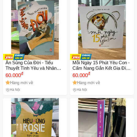
Ân Sủng Của Đời - Tiểu
Mỗi Ngày 15 Phút Yêu Con -
Thuyết Tình Yêu và Nhân
Cẩm Nang Gắn Kết Gia Đình
Văn Đầy Cảm Hứng của
đ
của Nhà Báo Phạm Thị Hoài
đ
60.000
60.000
Daniel Glattauer
Anh
Hàng mới về
Hàng mới về
Hà Nội
Hà Nội