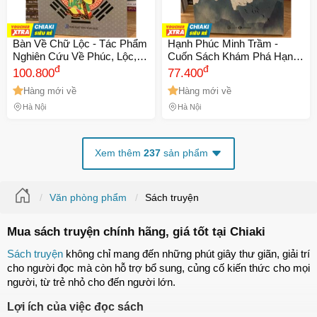
Bàn Về Chữ Lộc - Tác Phẩm
Hạnh Phúc Minh Trầm -
Nghiên Cứu Về Phúc, Lộc,
Cuốn Sách Khám Phá Hạnh
Thọ Và Triết Lý Về Sự Thành
đ
Phúc Bền Vững và Tĩnh Lặng
đ
100.800
77.400
Đạt Trong Văn Hóa Phương
của Tác Giả Hạnh Tuệ
Hàng mới về
Hàng mới về
Đông
Hà Nội
Hà Nội
Xem thêm
237
sản phẩm
Văn phòng phẩm
Sách truyện
Mua sách truyện chính hãng, giá tốt tại Chiaki
Sách truyện
 không chỉ mang đến những phút giây thư giãn, giải trí 
cho người đọc mà còn hỗ trợ bổ sung, củng cố kiến thức cho mọi 
người, từ trẻ nhỏ cho đến người lớn.
Lợi ích của việc đọc sách