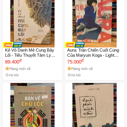
Kẻ Vô Danh Mê Cung Bảy
Aura: Trận Chiến Cuối Cùng
Lối - Tiểu Thuyết Tâm Lý
Của Maryuin Koga - Light
Huyền Bí, Phượt Thử Thách
đ
Novel Hành Động Kỳ Ảo Về
đ
89.400
75.000
Danh Tính - Dành Cho Fan
Tuổi Trẻ và Khát Khao Được
Hàng mới về
Hàng mới về
"Inception" và "Cube"
Công Nhận
Hà Nội
Hà Nội