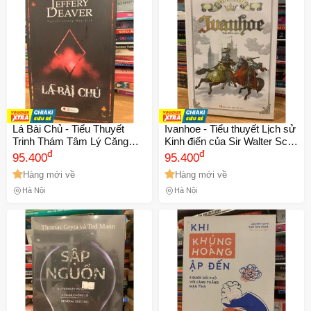
Số lần áp dụng:
1
lần
Áp dụng cho đơn hàng từ:
0
Chỉ áp dụng cho gian hàng:
Ngày hết hạn:
LẤY MÃ NGAY
Lá Bài Chủ - Tiểu Thuyết
Ivanhoe - Tiểu thuyết Lịch sử
Trinh Thám Tâm Lý Căng
Kinh điển của Sir Walter Scott
Não của Jeffery Deaver -
đ
về Hiệp sĩ Saxon và Cuộc
đ
95.400
95.400
Cuộc Đối Đầu Giữa Công Lý
xung đột giữa Saxon và
Hàng mới về
Hàng mới về
và Tội Ác
Norman
Hà Nội
Hà Nội