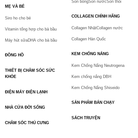
Son bóng
Son nước
Son thỏi
MẸ VÀ BÉ
COLLAGEN CHÍNH HÃNG
Siro ho cho bé
Số điện thoại
(*)
Collagen Nhật
Collagen nước
Vitamin tổng hợp cho bà bầu
Collagen Hàn Quốc
Máy hút sữa
DHA cho bà bầu
Email
KEM CHỐNG NẮNG
ĐỒNG HỒ
Kem Chống Nắng Neutrogena
THIẾT BỊ CHĂM SÓC SỨC
Vấn đề
(*)
KHỎE
Kem chống nắng DBH
Kem Chống Nắng Shiseido
ĐIỆN MÁY ĐIỆN LẠNH
Mô tả
(*)
SẢN PHẨM BÁN CHẠY
NHÀ CỬA ĐỜI SỐNG
SÁCH TRUYỆN
CHĂM SÓC THÚ CƯNG
GỬI BÁO LỖI