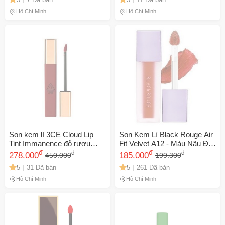
Lên Đến 12 Giờ, Chất Son
Mịn Mượt
Hồ Chí Minh
Hồ Chí Minh
Son kem lì 3CE Cloud Lip
Son Kem Lì Black Rouge Air
Tint Immanence đỏ rượu
Fit Velvet A12 - Màu Nâu Đỏ
vang - Chất son mịn, bền
đ
Gạch Tự Nhiên, Chất Son
đ
đ
đ
278.000
185.000
450.000
199.300
màu, sắc đỏ sang chảnh cho
Mượt Mịn, Bám Môi Lâu Trôi,
5
31 Đã bán
5
261 Đã bán
đôi môi gợi cảm
Dành Cho Nàng Yêu Thích
Trang Điểm
Hồ Chí Minh
Hồ Chí Minh