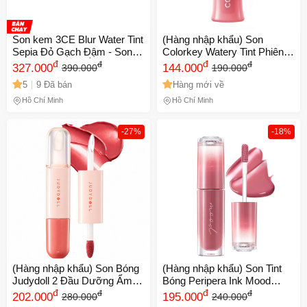
Son kem 3CE Blur Water Tint
(Hàng nhập khẩu) Son
Sepia Đỏ Gạch Đậm - Son
Colorkey Watery Tint Phiên
Môi Tint Dưỡng Ẩm Cho Mọi
đ
Bản Mới Bền Màu Lâu Trôi
đ
đ
đ
327.000
144.000
390.000
190.000
Tông Da, Chất Kem Mịn, Lâu
2.5g
5
9 Đã bán
Hàng mới về
Trôi, Thời Trang
Hồ Chí Minh
Hồ Chí Minh
-27%
-18%
(Hàng nhập khẩu) Son Bóng
(Hàng nhập khẩu) Son Tint
Judydoll 2 Đầu Dưỡng Ẩm
Bóng Peripera Ink Mood
Lâu Trôi
đ
Glowy Tint
đ
đ
đ
202.000
195.000
280.000
240.000