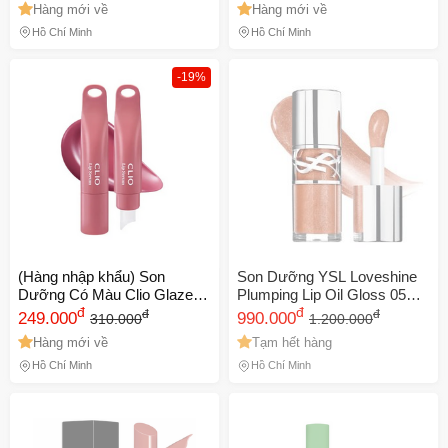
Hàng mới về
Hàng mới về
Hồ Chí Minh
Hồ Chí Minh
-19%
(Hàng nhập khẩu) Son
Son Dưỡng YSL Loveshine
Dưỡng Có Màu Clio Glaze
Plumping Lip Oil Gloss 05
Lip Serum
đ
California Sunshine - Son
đ
đ
đ
249.000
990.000
310.000
1.200.000
Bóng Dưỡng Môi Cam Đất
Hàng mới về
Tạm hết hàng
Cao Cấp, Chăm Sóc Môi
Căng Mọng
Hồ Chí Minh
Hồ Chí Minh