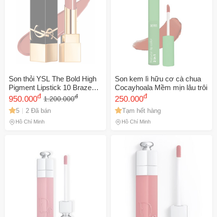
Son thỏi YSL The Bold High
Son kem lì hữu cơ cà chua
Pigment Lipstick 10 Brazen
Cocayhoala Mềm mịn lâu trôi
Nude - Son Hồng Nude Sang
đ
đ
đ
950.000
250.000
1.200.000
Trọng, Chất Lượng Cao, Phù
5
2 Đã bán
Tạm hết hàng
Hợp Mọi Tông Da
Hồ Chí Minh
Hồ Chí Minh