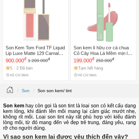
🎁 Đừng Bỏ Lỡ! 🎁
Mã Giảm Giá Dành Riêng Cho Bạn
Son Kem Tom Ford TF Liquid
Son kem lì hữu cơ cà chua
Lip Luxe Matte 129 Carnal
Cỏ Cây Hoa Lá Mềm mịn lâu
Giảm ngay
-
cho bất kỳ đơn hàng nào.
Red - Màu Đỏ Tươi Đẹp,
đ
trôi 2.5g
đ
đ
đ
900.000
199.000
1.200.000
250.000
Chất Son Mịn, Bền Màu 6-8
5
2 Đã bán
Tạm hết hàng
XXX-XXXX
Giờ, Đặc Biệt Dành Cho Phái
Đẹp
Hồ Chí Minh
Hồ Chí Minh
Số lần áp dụng:
1
lần
Son
Son son kem/ tint
Áp dụng cho đơn hàng từ:
0
Chỉ áp dụng cho gian hàng:
Ngày hết hạn:
Son kem
hay còn gọi là son tint là loại son có kết cấu dạng
kem lỏng, khi đánh lên môi mang lại cảm giác mướt nhẹ,
không rít môi. Loại son tint này rất phù hợp với kiểu đánh
LẤY MÃ NGAY
lòng môi, từ đó mang đến vẻ đẹp trẻ trung, đáng yêu, rạng
rỡ cho người dùng.
Vì sao son kem lại được yêu thích đến vậy?