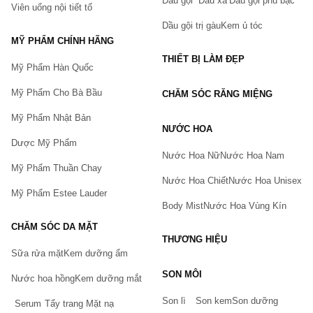
Dầu gội
Dầu xả
Dầu gội phủ bạc
vụ thanh toán, giao hàng vô cùng tiện lợi và vận chuyển
Viên uống nội tiết tố
nhanh chóng đáp ứng mọi yêu cầu của khách hàng.
Dầu gội trị gàu
Kem ủ tóc
Để mua son kem chính hãng, giá tốt, truy cập website Chiaki
MỸ PHẨM CHÍNH HÃNG
ngay hôm nay hoặc liên hệ tới Hotline
0932.888.300
để
THIẾT BỊ LÀM ĐẸP
được tư vấn miễn phí!
Mỹ Phẩm Hàn Quốc
Mỹ Phẩm Cho Bà Bầu
CHĂM SÓC RĂNG MIỆNG
Mỹ Phẩm Nhật Bản
NƯỚC HOA
Dược Mỹ Phẩm
Nước Hoa Nữ
Nước Hoa Nam
Mỹ Phẩm Thuần Chay
Nước Hoa Chiết
Nước Hoa Unisex
Mỹ Phẩm Estee Lauder
Body Mist
Nước Hoa Vùng Kín
CHĂM SÓC DA MẶT
THƯƠNG HIỆU
Sữa rửa mặt
Kem dưỡng ẩm
Bạn gặp vấn đề về sản phẩm hay mua hàng?
SON MÔI
Nước hoa hồng
Kem dưỡng mắt
Hãy báo lỗi cho chúng tôi. Hoặc gọi cho chúng tôi qua số
0911.888.300
Son lì
Son kem
Son dưỡng
Serum
Tẩy trang
Mặt nạ