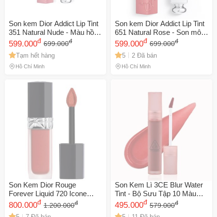
Son kem Dior Addict Lip Tint
Son kem Dior Addict Lip Tint
351 Natural Nude - Màu hồng
651 Natural Rose - Son môi
khô, Chất son mịn, Bám màu
đ
hồng đất lâu trôi 12 giờ, chất
đ
đ
đ
599.000
599.000
699.000
699.000
12 giờ - Son tint Nữ cao cấp
son mềm mịn, dễ tán, dành
Tạm hết hàng
5
2 Đã bán
chính hãng
cho phái đẹp
Hồ Chí Minh
Hồ Chí Minh
Son Kem Dior Rouge
Son Kem Lì 3CE Blur Water
Forever Liquid 720 Icone
Tint - Bộ Sưu Tập 10 Màu
Màu Hồng Đất - Son Kem
đ
Siêu Nịnh Da Cho Phái Đẹp -
đ
đ
đ
800.000
495.000
1.200.000
579.000
Cao Cấp Pháp, Độ Bám Màu
Hàn Quốc
5
7 Đã bán
5
11 Đã bán