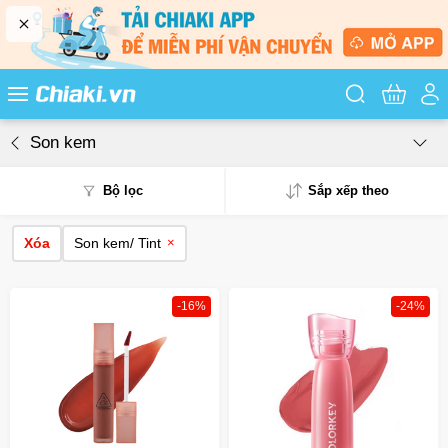
Tìm kiếm sản
Son kem
Bộ lọc
Sắp xếp theo
Xóa
Son kem/ Tint
×
Phổ biến
Mua nhiều
-16%
-24%
Mới nhất
Giá từ thấp - cao
Giá từ cao - thấp