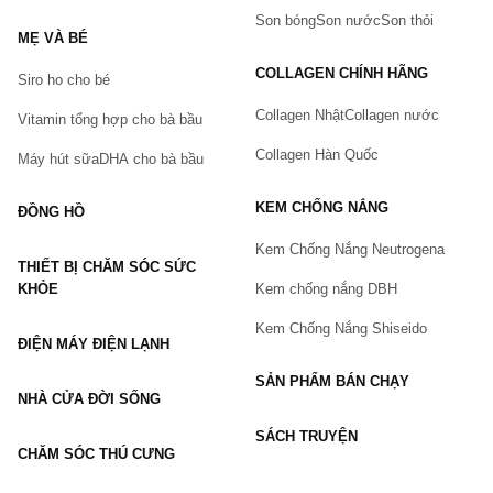
Tên của bạn
(*)
Son bóng
Son nước
Son thỏi
MẸ VÀ BÉ
COLLAGEN CHÍNH HÃNG
Siro ho cho bé
Số điện thoại
(*)
Collagen Nhật
Collagen nước
Vitamin tổng hợp cho bà bầu
Collagen Hàn Quốc
Máy hút sữa
DHA cho bà bầu
Email
KEM CHỐNG NẮNG
ĐỒNG HỒ
Kem Chống Nắng Neutrogena
THIẾT BỊ CHĂM SÓC SỨC
Vấn đề
(*)
KHỎE
Kem chống nắng DBH
Kem Chống Nắng Shiseido
ĐIỆN MÁY ĐIỆN LẠNH
Mô tả
(*)
SẢN PHẨM BÁN CHẠY
NHÀ CỬA ĐỜI SỐNG
SÁCH TRUYỆN
CHĂM SÓC THÚ CƯNG