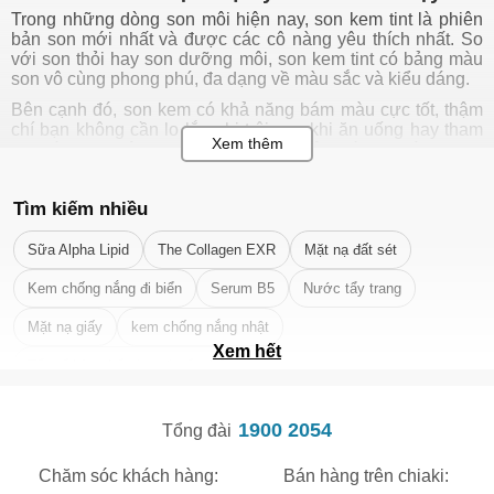
Trong những dòng son môi hiện nay, son kem tint là phiên
bản son mới nhất và được các cô nàng yêu thích nhất. So
với son thỏi hay son dưỡng môi, son kem tint có bảng màu
son vô cùng phong phú, đa dạng về màu sắc và kiểu dáng.
Bên cạnh đó, son kem có khả năng bám màu cực tốt, thậm
chí bạn không cần lo lắng bị trôi son khi ăn uống hay tham
gia các hoạt động thể thao như bơi lội. Với đặc tính dạng
kem nước, son tint không hề gây nặng môi, nhờn rít với
người dùng. Đặc biệt, son kem tint hầu hết được làm bằng
Tìm kiếm nhiều
các loại trái cây nên có mùi hương ngọt ngào, thanh mát,
nhẹ nhàng với màu sắc vô cùng tươi tắn.
Sữa Alpha Lipid
The Collagen EXR
Mặt nạ đất sét
Top các dòng son kem bán chạy nhất tại
Chiaki
Kem chống nắng đi biển
Serum B5
Nước tẩy trang
1. Son kem MAC
Mặt nạ giấy
kem chống nắng nhật
Đặc tính:
Lớp son mịn, lì như nhung, lên màu chuẩn từ lớp
Xem hết
son đầu tiên.
Tẩy tế bào chết da mặt tốt nhất
Sản phẩm nổi bật:
Son Kem MAC 982 Marrakesh-Mere
Màu Đỏ Đất | Son Kem MAC Powder Kiss Liquid 989 Mull It
1900 2054
Over Cam Hồng Đất | Son MAC 997 Over The Taupe - Nâu
Tổng đài
Cam Nude Trung Tính Cực Tây | Son Kem MAC 982
Marrakesh-Mere Màu Đỏ Đất | Son Kem MAC 998 Sorry Not
Chăm sóc khách hàng:
Bán hàng trên chiaki:
Sorry Màu Cam Cháy