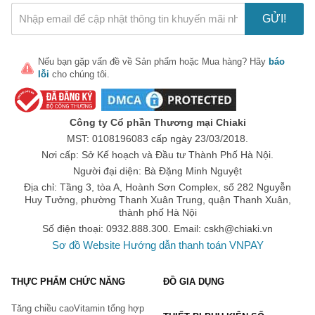
Noir In The Velvet Tint | Son Kem Merzy Noir In The Mellow
GỬI!
Tint, M2 | Son Kem Lì Merzy The First Velvet Tint Season 3,
V16
5. Son tint Black Rouge
Nếu bạn gặp vấn đề về
Sản phẩm
hoặc
Mua hàng
? Hãy
báo
lỗi
cho chúng tôi.
Đặc tính:
Chất son mềm mượt, không vón cục, không làm lộ
vân môi, lâu trôi.
Sản phẩm nổi bật:
Son Kem Lì Black Rouge Air Fit Velvet
A12 Nâu Đỏ Gạch | Son Black Rouge Velvet Tint Ver6 A31
Công ty Cổ phần Thương mại Chiaki
Đỏ Nâu Trầm | Son Black Rouge Velvet Tint Ver6 A32 Màu
MST: 0108196083 cấp ngày 23/03/2018.
Nâu Đất | Son Kem Lì Black Rouge Air Fit Velvet Tint Ver1
Nơi cấp: Sở Kế hoạch và Đầu tư Thành Phố Hà Nội.
A07
Người đại diện: Bà Đặng Minh Nguyệt
Cách chọn son kem tint phù hợp nhất
Địa chỉ: Tầng 3, tòa A, Hoành Sơn Complex, số 282 Nguyễn
Dựa trên độ tuổi:
Tùy vào từng độ tuổi mà bạn lựa chọn
Huy Tưởng, phường Thanh Xuân Trung, quận Thanh Xuân,
tone màu son phù hợp với mình. Với những cô nàng đang ở
thành phố Hà Nội
độ tuổi 20, bạn nên lựa chọn son kem có màu đỏ cam, hồng
Số điện thoại: 0932.888.300. Email:
cskh@chiaki.vn
đào, đỏ tươi. Với những quý cô từ độ tuổi 30 - 40 nên lựa
Sơ đồ Website
Hướng dẫn thanh toán VNPAY
chọn son kem tint có màu đỏ gạch, cam gạch để thể hiện sự
quyến rũ, trưởng thành.
Dựa trên màu sắc của răng:
Với những cô nàng có hàm
THỰC PHẨM CHỨC NĂNG
ĐỒ GIA DỤNG
răng sứ trắng sáng, bạn nên lựa chọn son tint có tone màu
đỏ, đỏ cam hoặc những màu tươi sáng để làm nổi bật
Tăng chiều cao
Vitamin tổng hợp