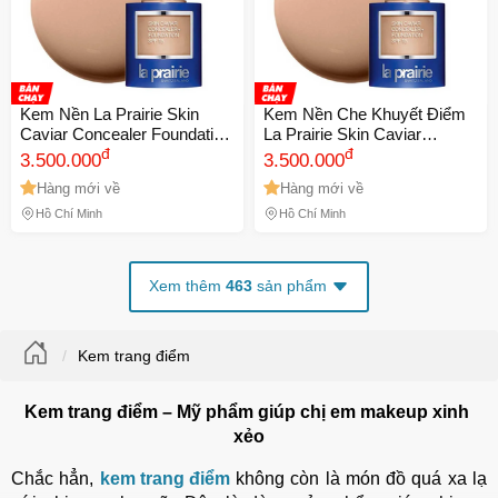
Kem Nền La Prairie Skin
Kem Nền Che Khuyết Điểm
Caviar Concealer Foundation
La Prairie Skin Caviar
SPF 15 Tone NC05 - Kem
đ
Concealer Foundation SPF
đ
3.500.000
3.500.000
Che Khuyết Điểm Cao Cấp
15 Tone NC10 - Lớp Nền Tự
Hàng mới về
Hàng mới về
30ml, Đem Lại Làn Da
Nhiên, 30ml Chính Hãng
Hồ Chí Minh
Hồ Chí Minh
Xem thêm
463
sản phẩm
Kem trang điểm
Kem trang điểm – Mỹ phẩm giúp chị em makeup xinh 
xẻo
Chắc hẳn, 
kem trang điểm
 không còn là món đồ quá xa lạ 