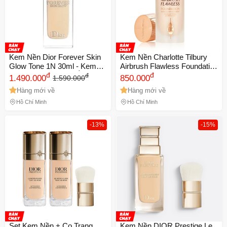
Kem Nền Dior Forever Skin
Kem Nền Charlotte Tilbury
Glow Tone 1N 30ml - Kem
Airbrush Flawless Foundation
Trang Điểm Dưỡng Ẩm, Lớp
đ
Tone 1 Cool/Froid 30ml -
đ
đ
1.490.000
850.000
1.590.000
Nền Rạng Rỡ, Chính Hãng
Trang Điểm Cao Cấp, Làn Da
Hàng mới về
Hàng mới về
Từ Dior
Hoàn Hảo, Tho
Hồ Chí Minh
Hồ Chí Minh
-13%
-15%
Set Kem Nền + Cọ Trang
Kem Nền DIOR Prestige Le