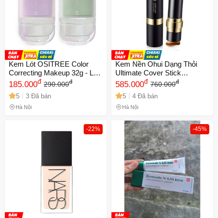
Kem Lót OSITREE Color
Kem Nền Ohui Dạng Thỏi
Correcting Makeup 32g - Lớp
Ultimate Cover Stick
Nền Hoàn Hảo Cho Da Mịn
đ
Foundation 15g - Che Khuyết
đ
đ
đ
185.000
585.000
290.000
760.000
Màng, Che Khuyết Điểm,
Điểm Tối Ưu, Dễ Dàng Sử
5
3 Đã bán
5
4 Đã bán
Phù Hợp Với Mọi Loại Da
Dụng, Phù Hợp Mọi Loại Da
Hà Nội
Hà Nội
-22%
-45%