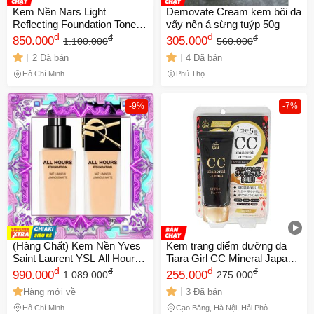
Kem Nền Nars Light
Demovate Cream kem bôi da
Reflecting Foundation Tone
vẩy nến á sừng tuýp 50g
Light 1 - Oslo 30ml Chính
đ
đ
đ
đ
850.000
305.000
1.100.000
560.000
Hãng, Trang Điểm Tự Nhiên,
2 Đã bán
4 Đã bán
Rạng Rỡ, Che Khuyết Điểm
Da
Hồ Chí Minh
Phú Thọ
-9%
-7%
(Hàng Chất) Kem Nền Yves
Kem trang điểm dưỡng da
Saint Laurent YSL All Hours
Tiara Girl CC Mineral Japan
Foundation Mat Lumineux
đ
50g
đ
đ
đ
990.000
255.000
1.089.000
275.000
Luminous Matte Tone LN1
Hàng mới về
3 Đã bán
Đầy Đủ
Hồ Chí Minh
Cao Bằng, Hà Nội, Hải Phòng,