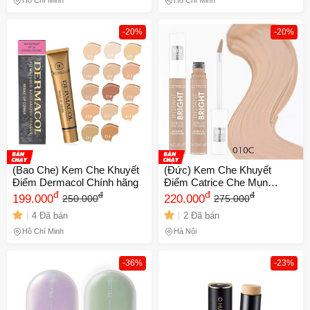
Hồ Chí Minh
Hồ Chí Minh
-20%
-20%
(Bao Che) Kem Che Khuyết
(Đức) Kem Che Khuyết
Điểm Dermacol Chính hãng
Điểm Catrice Che Mụn
đ
Quầng Thâm Hiệu Quả Màu
đ
đ
đ
199.000
220.000
250.000
275.000
Tự Nhiên
4 Đã bán
2 Đã bán
Hồ Chí Minh
Hà Nội
-36%
-23%