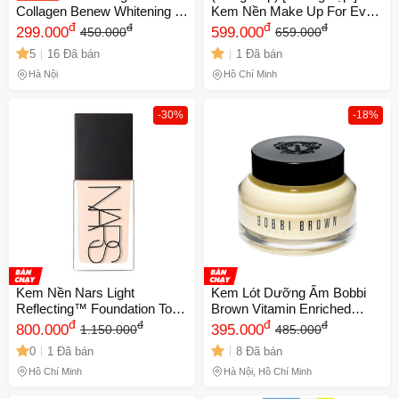
Collagen Benew Whitening 7
Kem Nền Make Up For Ever
in 1 - Kem Lót Chống Nắng
đ
HD Skin Hydra Glow
đ
đ
đ
299.000
599.000
450.000
659.000
SPF 50PA+++ Hàn Quốc
Hydrating Foundation Tone
5
16 Đã bán
1 Đã bán
50ml
1N00 Uy Tín
Hà Nội
Hồ Chí Minh
-30%
-18%
Kem Nền Nars Light
Kem Lót Dưỡng Ẩm Bobbi
Reflecting™ Foundation Tone
Brown Vitamin Enriched
L1 30ml - Chất lượng cao,
đ
Face Base 15ml Date Xa NK
đ
đ
đ
800.000
395.000
1.150.000
485.000
che khuyết điểm tự nhiên,
0
1 Đã bán
8 Đã bán
phù hợp mọi loại da.
Hồ Chí Minh
Hà Nội, Hồ Chí Minh