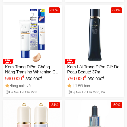
Hồ Chí Minh, Phú Thọ
-30%
-21%
Kem Trang Điểm Chống
Kem Lót Trang Điểm Clé De
Nắng Transino Whitening CC
Peau Beauté 37ml
Cream SPF50+ PA++++
đ
đ
đ
đ
590.000
750.000
850.000
950.000
tone tự nhiên 749438
Hàng mới về
1 Đã bán
Hà Nội, Hồ Chí Minh
Hà Nội, Hồ Chí Minh, Đà
Nẵng
-34%
-50%