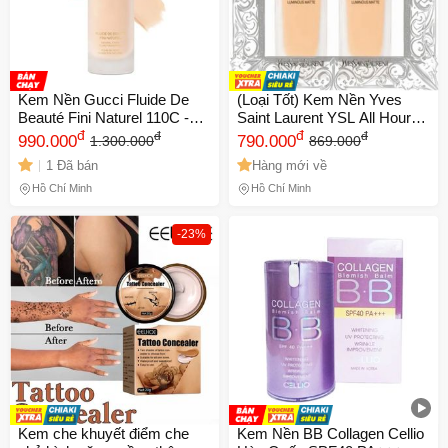
Kem Nền Gucci Fluide De
(Loại Tốt) Kem Nền Yves
Beauté Fini Naturel 110C -
Saint Laurent YSL All Hours
Kem Trang Điểm Chính Hãng
đ
Luminous Matte Tone LN1
đ
đ
đ
990.000
790.000
1.300.000
869.000
Cho Da Trắng Sáng, Độ Che
Trang Điểm Hoàn Hảo, Bảo
1 Đã bán
Hàng mới về
Phủ Hoàn Hảo
Vệ Da, Che Khuyết Điểm Tối
Ưu, SPF 30 Uy Tín
Hồ Chí Minh
Hồ Chí Minh
-23%
Kem che khuyết điểm che
Kem Nền BB Collagen Cellio