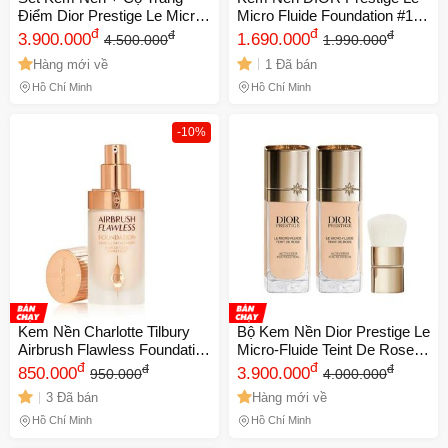
Điểm Dior Prestige Le Micro-
Micro Fluide Foundation #1N
Fluide Teint De Rose Tone 1N
đ
Neutral - Chất Kem Nhẹ
đ
đ
đ
3.900.000
1.690.000
4.500.000
1.990.000
- Hạng Sang, Lớp Nền Tự
Nhàng, Lớp Nền Tự Nhiên,
Hàng mới về
1 Đã bán
Nhiên, Tôn Vinh Vẻ Đẹp Da
Độ Bền Cao, Giữ Ẩm, Chính
Hãng
Hồ Chí Minh
Hồ Chí Minh
-10%
Kem Nền Charlotte Tilbury
Bộ Kem Nền Dior Prestige Le
Airbrush Flawless Foundation
Micro-Fluide Teint De Rose
Tone 1 Cool/Froid 30ml - Che
đ
Tone 1N + Cọ Trang Điểm
đ
đ
đ
850.000
3.900.000
950.000
4.000.000
Khuyết Điểm, Lớp Trang
Chính Hãng - Lớp Nền Hoàn
3 Đã bán
Hàng mới về
Điểm Tự Nhiên, Chính Hãng
Hảo, Giữ Màu Lâu Trôi
Anh Quốc
Hồ Chí Minh
Hồ Chí Minh