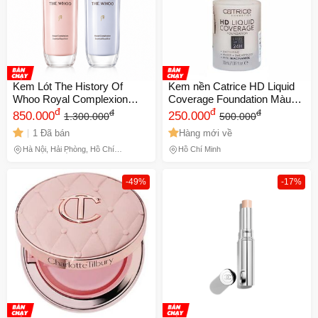
Kem Lót The History Of
Kem nền Catrice HD Liquid
Whoo Royal Complexion
Coverage Foundation Màu
Essential Base 30ml
đ
040 - Che phủ hoàn hảo, lớp
đ
đ
đ
850.000
250.000
1.300.000
500.000
nền mỏng nhẹ, giữ màu 24h,
1 Đã bán
Hàng mới về
chống nắng SPF 25
Hà Nội, Hải Phòng, Hồ Chí
Hồ Chí Minh
Minh, Lâm Đồng
-49%
-17%