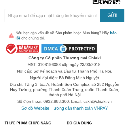
khả năng che phủ tốt và làm đều màu ra. Ngoài ra, chúng 
còn có khả năng kiềm dầu và tạo hiệu ứng lì hơn BB Cream. 
GỬI!
Vì thế, CC Cream rất thích hợp cho những bạn có làn da 
dầu, da mụn đỏ. Tuy nhiên với những nốt mụn lớn, thâm sẹo 
thì phải dùng thêm kem che khuyết điểm.
Nếu bạn gặp vấn đề về
Sản phẩm
hoặc
Mua hàng
? Hãy
báo
lỗi
cho chúng tôi.
Sản phẩm nổi bật:
Kem trang điểm CC Kose Sekkisei White Cream
Công ty Cổ phần Thương mại Chiaki
Kem nền trang điểm chống nắng Perfect One CC Cream
MST: 0108196083 cấp ngày 23/03/2018.
Kem nền chống nắng CC Cream Glow Booster Flawless 
Nơi cấp: Sở Kế hoạch và Đầu tư Thành Phố Hà Nội.
Skin SPF
Người đại diện: Bà Đặng Minh Nguyệt
Địa chỉ: Tầng 3, tòa A, Hoành Sơn Complex, số 282 Nguyễn
Kem nền CC Cream Naris Cosmetics Ailus Natural 
Huy Tưởng, phường Thanh Xuân Trung, quận Thanh Xuân,
Beauty
thành phố Hà Nội
Kem CC trang điểm dưỡng trắng da Transino Nhật Bản
Số điện thoại: 0932.888.300. Email:
cskh@chiaki.vn
Sơ đồ Website
Hướng dẫn thanh toán VNPAY
DD Cream
Trong loại kem này chứa thành phần chống nắng nên nó có 
THỰC PHẨM CHỨC NĂNG
ĐỒ GIA DỤNG