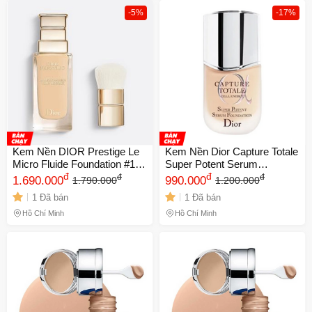
-5%
-17%
Kem Nền DIOR Prestige Le
Kem Nền Dior Capture Totale
Micro Fluide Foundation #1N
Super Potent Serum
Neutral - Trang Điểm Cao
đ
Foundation 30ml Tone 1N -
đ
đ
đ
1.690.000
990.000
1.790.000
1.200.000
Cấp Giúp Che Khuyết Điểm,
Lớp Nền Mịn Màng, Chống
1 Đã bán
1 Đã bán
Làn Da Tự Nhiên và Sang
Khuyết Điểm, Chính Hãng
Trọng
Hồ Chí Minh
Hồ Chí Minh