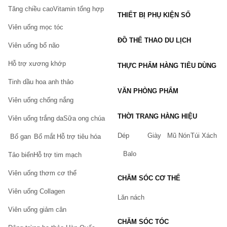
ý nghĩa bảo vệ da hàng ngày – Daily Defense. Chất kem 
Tăng chiều cao
Vitamin tổng hợp
của DD Cream lỏng và nhẹ hơn CC Cream. Khả năng che 
THIẾT BỊ PHỤ KIỆN SỐ
phủ không khác gì kem BB. Vì thế, nếu không có nhu cầu 
Viên uống mọc tóc
trang điểm đậm, chỉ cần một lớp nền nhẹ và có khả năng 
ĐỒ THỂ THAO DU LỊCH
chống nắng khi ra ngoài thì nên chọn DD Cream.
Viên uống bổ não
Hỗ trợ xương khớp
Sản phẩm nổi bật:
THỰC PHẨM HÀNG TIÊU DÙNG
Tinh dầu hoa anh thảo
Kem nền che khuyết điểm dưỡng trắng da DD Cream 
VĂN PHÒNG PHẨM
Oribe
Viên uống chống nắng
Kem ngày đô thị 4 trong 1 Casmara DD Cream Urban
THỜI TRANG HÀNG HIỆU
Viên uống trắng da
Sữa ong chúa
PP Cream
Dép
Giày
Mũ Nón
Túi Xách
Bổ gan
Bổ mắt
Hỗ trợ tiêu hóa
PP – viết tắt của từ Pink Perfect. Đây không phải là kem nền 
Balo
Tảo biển
Hỗ trợ tim mạch
bình thường mà là dạng kem lót kết hợp với kem nền và 
Viên uống thơm cơ thể
kem che khuyết điểm
 khác nên tạo được lớp lót mịn màng, 
CHĂM SÓC CƠ THỂ
ráo hơn khi đánh phủ nền. Chất kem ánh hồng làm tăng độ 
Viên uống Collagen
bắt sáng, làm da bạn trở nên hồng hào hơn bao giờ hết.
Lăn nách
Viên uống giảm cân
EE Cream
CHĂM SÓC TÓC