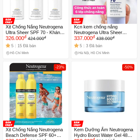
Xịt Chống Nắng Neutrogena
Kcn kem chống nắng
Ultra Sheer SPF 70 - Kháng
Neutrogena Ultra Sheer
đ
đ
đ
đ
Nước và Chống Oxy Hóa,
326.000
Spf70( 147ml) date 3/2027
337.000
424.000
438.000
141g, Bảo Vệ Da Tối Đa
5
15 Đã bán
5
3 Đã bán
Hồ Chí Minh
Hà Nội, Hồ Chí Minh
-23%
-50%
Xịt Chống Nắng Neutrogena
Kem Dưỡng Ẩm Neutrogena
Beach Defense SPF 60+
Hydro Boost Water Gel 48g -
đ
đ
đ
đ