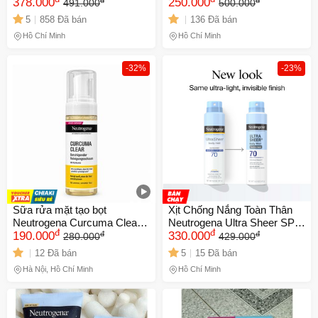
240g - Bảo Vệ Da Trước Tia
378.000
Cấp Nước, Giữ Ẩm, Phù
250.000
491.000
500.000
UV, Chống Nước Và Không
Hợp Mọi Loại Da, Ngăn
5
858 Đã bán
136 Đã bán
Nhờn Rít Cho Mùa Hè Nắng
Ngừa Lão Hóa, Dưỡng Da
Hồ Chí Minh
Hồ Chí Minh
Nóng
Mềm Mại 610431
-32%
-23%
Sữa rửa mặt tạo bọt
Xịt Chống Nắng Toàn Thân
Neutrogena Curcuma Clear
Neutrogena Ultra Sheer SPF
đ
đ
đ
đ
150ml dịu nhẹ làm sạch da
190.000
70 - Kháng Nước, Bảo Vệ
330.000
280.000
429.000
dầu mụn da nhạy cảm
Da, Dễ Dàng Sử Dụng, 141G
12 Đã bán
5
15 Đã bán
Hà Nội, Hồ Chí Minh
Hồ Chí Minh