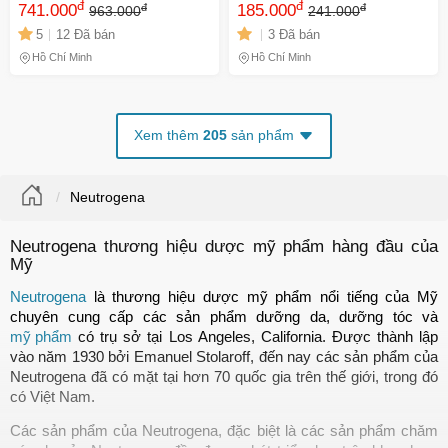
đ
đ
đ
đ
Sản Phẩm Chăm Sóc Da
741.000
nhẹ nhàng, hỗ trợ da mụn
185.000
963.000
241.000
Màu Xanh Tươi Mát, Dưỡng
5
12 Đã bán
3 Đã bán
Ẩm Làn Da Mềm Mại
Hồ Chí Minh
Hồ Chí Minh
Xem thêm
205
sản phẩm
Neutrogena
Neutrogena thương hiệu dược mỹ phẩm hàng đầu của
Mỹ
Neutrogena
là thương hiệu dược mỹ phẩm nổi tiếng của Mỹ 
chuyên cung cấp các sản phẩm dưỡng da, dưỡng tóc và 
mỹ phẩm
 có trụ sở tại Los Angeles, California. Được thành lập 
vào năm 1930 bởi Emanuel Stolaroff, đến nay các sản phẩm của 
Neutrogena đã có mặt tại hơn 70 quốc gia trên thế giới, trong đó 
có Việt Nam. 
Các sản phẩm của Neutrogena, đặc biệt là các sản phẩm chăm 