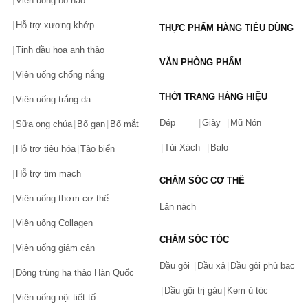
Viên uống bổ não
Neutrogena Oil Free Acne Wash là sản phẩm sữa rửa mặt 
Hỗ trợ xương khớp
THỰC PHẨM HÀNG TIÊU DÙNG
Neutrogena chứa 2% Salicylic Acid hỗ trợ ngăn ngừa và cải thiện 
mụn trên da hiệu quả, giảm tiết dầu nhờn, mang đến làn da thông 
Tinh dầu hoa anh thảo
thoáng và sạch mụn cho người sử dụng.
VĂN PHÒNG PHẨM
Viên uống chống nắng
Thành phần:
 2% Salicylic Acid, chiết xuất hoa cúc La Mã, chiết 
THỜI TRANG HÀNG HIỆU
xuất nha đam.
Viên uống trắng da
ưu điểm:
Dép
Giày
Mũ Nón
Sữa ong chúa
Bổ gan
Bổ mắt
Làm sạch da, loại bỏ dầu thừa, bụi bẩn, tạp chất trên da, 
mang lại một làn da sạch thoáng mà không gây cảm giác khô 
Túi Xách
Balo
Hỗ trợ tiêu hóa
Tảo biển
căng da.
Hỗ trợ tim mạch
Hỗ trợ đẩy mụn, ngăn ngừa hình thành mụn mới.
CHĂM SÓC CƠ THỂ
Kiểm soát dầu nhờn, làm giảm tình trạng tiết nhiều dầu trên 
Viên uống thơm cơ thể
da.
Lăn nách
Viên uống Collagen
Loại da phù hợp:
 da dầu, hỗn hợp thiên dầu, da mụn.
CHĂM SÓC TÓC
Viên uống giảm cân
2. Kem dưỡng ẩm Neutrogena
Dầu gội
Dầu xả
Dầu gội phủ bạc
Đông trùng hạ thảo Hàn Quốc
Dòng kem dưỡng ẩm Neutrogena với sản phẩm nổi bật đang 
Dầu gội trị gàu
Kem ủ tóc
được nhiều tín đồ làm đẹp Việt yêu thích sử dụng hiện nay là 
Viên uống nội tiết tố
kem dưỡng ẩm Neutrogena Hydro Boost Water Gel cho da dầu 