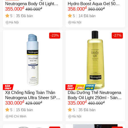
Neutrogena Body Oil Light
Hydro Boost Aqua Gel 50ml -
đ
đ
đ
đ
250ml - Siêu Dưỡng Ẩm Từ
355.000
Cấp Nước & Dưỡng Ẩm Cho
358.000
490.000
360.000
Dầu Hạt Mè, Giúp Da Mềm
Da Mềm Mịn, Phù Hợp Cho
5
35 Đã bán
5
14 Đã bán
Mại, Rạng Rỡ, Chống Nắng
Mọi Loại Da
Hà Nội
Hà Nội
và Ngăn Ngừa Lão Hóa
-23%
-27%
Xịt Chống Nắng Toàn Thân
Dầu Dưỡng Thể Neutrogena
Neutrogena Ultra Sheer SPF
Body Oil Light 250ml - Sáng
đ
đ
đ
đ
70 - Bảo Vệ Da Hoàn Hảo
330.000
Mịn Da, Dưỡng Ẩm Tự
335.000
429.000
460.000
Mùa Hè, Không Nhờn Rít, Dễ
Nhiên Từ Dầu Vừng, Chăm
5
15 Đã bán
5
35 Đã bán
Dàng Sử Dụng 141G
Sóc Da Khỏe Mạnh
Hồ Chí Minh
Hà Nội