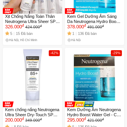
Xịt Chống Nắng Toàn Thân
Kem Gel Dưỡng Ẩm Sáng
Neutrogena Ultra Sheer SPF
Da Neutrogena Hydro Boost
đ
đ
đ
đ
70 - Hỗ Trợ Bảo Vệ Da UV,
326.000
50ml - Cấp Nước & Khóa
378.000
424.000
491.000
Chất Lượng Cao, Phù Hợp
Ẩm, Chăm Sóc Da Hiệu
5
15 Đã bán
1
136 Đã bán
Cho Mùa Hè 141G
Quả, Nhập Khẩu Chính Hãng
Hà Nội, Hồ Chí Minh
Hà Nội
-42%
-29%
Kem chống nắng Neutrogena
Kem Dưỡng Ẩm Neutrogena
Ultra Sheer Dry-Touch SPF
Hydro Boost Water Gel - Cấp
đ
đ
đ
đ
85+ Mỹ - Bảo vệ da hiệu quả,
200.000
Ẩm Siêu Tốc, Dành Cho Mọi
295.000
349.000
421.000
không nhờn rít, cho da nhạy
Loại Da, Gel Thẩm Thấu
8 Đã bán
5
136 Đã bán