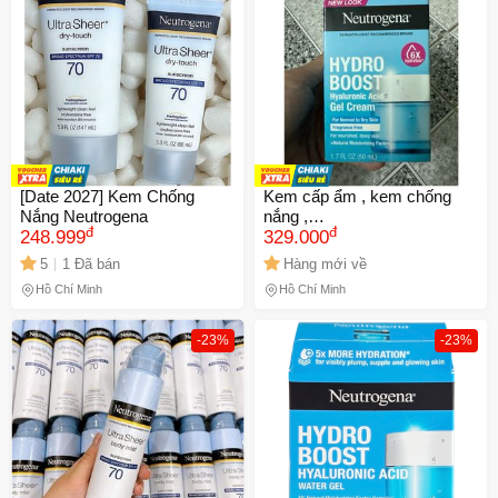
[Date 2027] Kem Chống
Kem cấp ẩm , kem chống
Nắng Neutrogena
nắng ,
đ
đ
248.999
Neutrogena_ShopSongvy
329.000
5
1 Đã bán
Hàng mới về
Hồ Chí Minh
Hồ Chí Minh
-23%
-23%