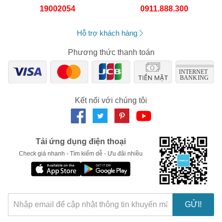
sản phẩm tại hơn 70 quốc gia trên thế giới.
19002054
0911.888.300
Neutrogena của nước nào?
Hỗ trợ khách hàng
Neutrogena là thương hiệu dược mỹ phẩm của Mỹ, có trụ sở 
được đặt tại Los Angeles, California, Hoa Kỳ.
Phương thức thanh toán
Mỹ phẩm Neutrogena có tốt không?
Các sản phẩm của Neutrogena không chỉ tuân theo các quy định 
của từng quốc gia mà còn tìm cách kết hợp những tư duy và 
Kết nối với chúng tôi
thực tiễn tốt từ ​​các cơ quan có thẩm quyền hàng đầu cho các 
sản phẩm chăm sóc da trên toàn thế giới.
Các thành phần có trong sản phẩm của Neutrogena đều được 
Tải ứng dụng điện thoại
sàng lọc về chất lượng, ứng dụng quy trình sản xuất tiên tiến hiện 
Check giá nhanh - Tìm kiếm dễ - Ưu đãi nhiều
đại, đáp ứng đầy đủ các tiêu chuẩn lành tính, chất lượng.
Bất cứ sản phẩm nào của Neutrogena sau khi đưa ra thị trường 
đều được theo dõi và điều chỉnh quy trình dựa trên nghiên cứu, 
hướng dẫn, quy định siêu mới cũng như phản hồi từ phía người 
sử dụng, nhằm mang đến những sản phẩm siêu mới, chất lượng 
GỬI!
hàng đầu cho khách hàng.