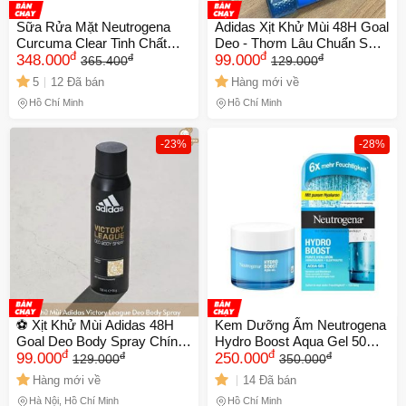
Sữa Rửa Mặt Neutrogena
Adidas Xịt Khử Mùi 48H Goal
Curcuma Clear Tinh Chất
Deo - Thơm Lâu Chuẩn SEO
đ
đ
đ
đ
Nghệ - Làm Sạch Sâu,
348.000
💰Sale Sập Sàn 150ml
99.000
365.400
129.000
Chống Mụn, Phục Hồi Da
5
12 Đã bán
Hàng mới về
Nhạy Cảm 150ml
Hồ Chí Minh
Hồ Chí Minh
-23%
-28%
⚽️ Xịt Khử Mùi Adidas 48H
Kem Dưỡng Ẩm Neutrogena
Goal Deo Body Spray Chính
Hydro Boost Aqua Gel 50ml -
đ
đ
đ
đ
Hãng, Cao Cấp - 150ml
99.000
Sản Phẩm Cấp Nước Cho
250.000
129.000
350.000
Da Mềm Mại, Không Nhờn
Hàng mới về
14 Đã bán
Rít, Phù Hợp Với Da Khô Và
Hà Nội, Hồ Chí Minh
Hồ Chí Minh