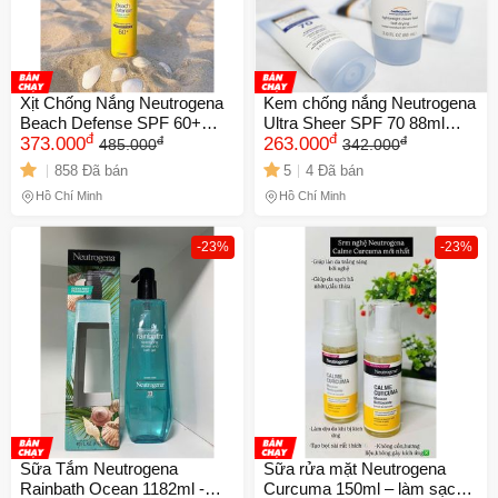
Xịt Chống Nắng Neutrogena
Kem chống nắng Neutrogena
Beach Defense SPF 60+
Ultra Sheer SPF 70 88ml
đ
đ
đ
đ
240g - Bảo Vệ Da, Chống
373.000
405070
263.000
485.000
342.000
Nắng Hiệu Quả, Thích Hợp
858 Đã bán
5
4 Đã bán
Cho Bãi Biển
Hồ Chí Minh
Hồ Chí Minh
-23%
-23%
Sữa Tắm Neutrogena
Sữa rửa mặt Neutrogena
Rainbath Ocean 1182ml -
Curcuma 150ml – làm sạch