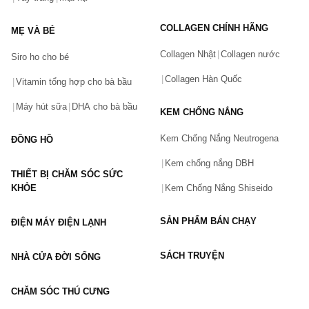
ra.
Tên của bạn
(*)
COLLAGEN CHÍNH HÃNG
MẸ VÀ BÉ
Thành phần:
Thành phần chống nắng hóa học: Avobenzone 3%, 
Collagen Nhật
Collagen nước
Siro ho cho bé
Homosalate (10%), Octisalate (5%), Octocrylene (2.8%), 
Số điện thoại
(*)
Oxybenzone 6%.
Collagen Hàn Quốc
Vitamin tổng hợp cho bà bầu
Thành phần dưỡng ẩm, bảo vệ da: Butylene Glycolh, vitamin 
Máy hút sữa
DHA cho bà bầu
A, C, E.
KEM CHỐNG NẮNG
Email
ưu điểm:
Kem Chống Nắng Neutrogena
ĐỒNG HỒ
Chống nắng, bảo vệ da trước tác hại của tia UVA, UVB.
Kem chống nắng DBH
Chống thấm nước (80 phút).
THIẾT BỊ CHĂM SÓC SỨC
Vấn đề
(*)
Tạo độ ẩm cho da nhờ thành phần chứa vitamin A, C, E.
KHỎE
Kem Chống Nắng Shiseido
Không làm tắt nghẽn lổ chân lông, gây mụn cho da (Non-
comedogenic).
SẢN PHẨM BÁN CHẠY
ĐIỆN MÁY ĐIỆN LẠNH
Mô tả
(*)
Loại da phù hợp:
 Mọi loại da.
SÁCH TRUYỆN
NHÀ CỬA ĐỜI SỐNG
4. Kem trị mụn Neutrogena On The Spot Acne Treatment
CHĂM SÓC THÚ CƯNG
Neutrogena On The Spot Acne Treatment là kem trị mụn 
Neutrogena chứa 2,5% Benzoyl Peroxide được chứng minh lâm 