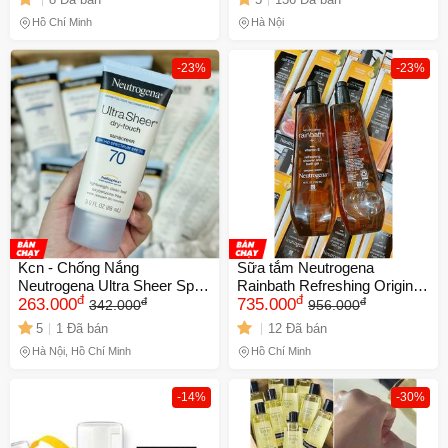
cảm, ống 88g chính hãng
Nhanh, Không Nhờn Rít
Hồ Chí Minh
Hà Nội
-23%
-23%
Kcn - Chống Nắng
Sữa tắm Neutrogena
Neutrogena Ultra Sheer Spf
Rainbath Refreshing Original
đ
đ
đ
đ
70 88ml
263.000
1182ml – sạch thơm lâu
735.000
342.000
956.000
5
1 Đã bán
12 Đã bán
Hà Nội, Hồ Chí Minh
Hồ Chí Minh
-14%
-30%