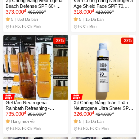
Xịt Chống Nắng Neutrogena
Kem chống nắng Neutrogena
Beach Defense SPF 60+
Age Shield Face SPF 70,
đ
đ
đ
đ
240g - Bảo Vệ Da Hiệu Quả,
373.000
88ml
318.000
485.000
413.000
Kháng Nước, Dùng Cho Mọi
5
858 Đã bán
5
15 Đã bán
Hoạt Động Ngoài Trời
Hà Nội, Hồ Chí Minh
Hồ Chí Minh
-23%
-23%
Gel tắm Neutrogena
Xịt Chống Nắng Toàn Thân
Rainbath Refreshing -
Neutrogena Ultra Sheer SPF
đ
đ
đ
đ
Original 1182ml
735.000
70 - Bảo Vệ Da Trước Tia
326.000
956.000
424.000
UV, Cảm Giác Mát Mẻ, 141G
Hàng mới về
5
15 Đã bán
Hà Nội, Hồ Chí Minh
Hà Nội, Hồ Chí Minh