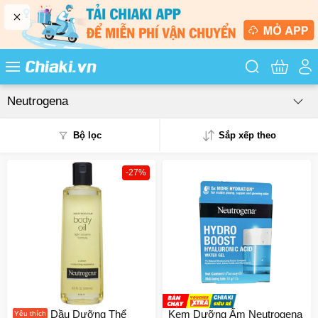
Tìm kiếm sản
Neutrogena
Bộ lọc
Sắp xếp theo
-27%
Phổ biến
Mua nhiều
Mới nhất
Giá từ thấp - cao
Giá từ cao - thấp
Dầu Dưỡng Thể
Kem Dưỡng Ẩm Neutrogena
Yêu thích