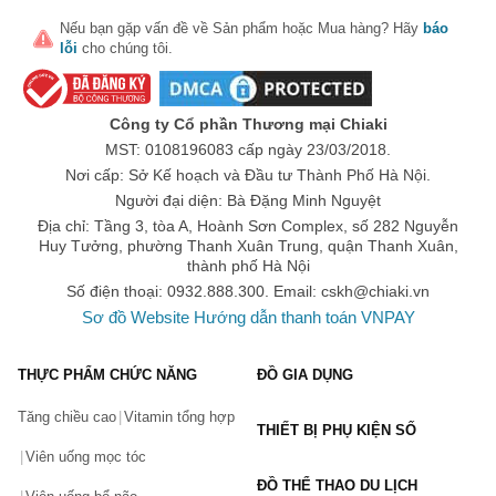
Các sản phẩm được của Neutrogena được hợp tác nghiên cứu 
Nếu bạn gặp vấn đề về
Sản phẩm
hoặc
Mua hàng
? Hãy
báo
bởi các chuyên gia trong lĩnh vực chăm sóc, làm đẹp da và tóc, 
lỗi
cho chúng tôi.
đảm bảo mang đến các sản phẩm thực sự hiệu quả cho người 
sử dụng. Đây cũng là một trong những lý do tại sao nhiều năm 
liền Neutrogena luôn là cái tên được các chuyên gia da liễu tin 
tưởng sử dụng.
Công ty Cổ phần Thương mại Chiaki
MST: 0108196083 cấp ngày 23/03/2018.
Các dòng sản phẩm của Neutrogena
Nơi cấp: Sở Kế hoạch và Đầu tư Thành Phố Hà Nội.
Dòng sản phẩm chăm sóc da mặt bao gồm: sữa rửa mặt, sản 
Người đại diện: Bà Đặng Minh Nguyệt
phẩm tẩy trang, kem dưỡng da, son dưỡng môi, kem chống 
Địa chỉ: Tầng 3, tòa A, Hoành Sơn Complex, số 282 Nguyễn
nắng.
Huy Tưởng, phường Thanh Xuân Trung, quận Thanh Xuân,
thành phố Hà Nội
Dòng sản phẩm chăm sóc tóc và cơ thể bao gồm: dầu gội, sữa 
Số điện thoại: 0932.888.300. Email:
cskh@chiaki.vn
tắm, dưỡng thể.
Sơ đồ Website
Hướng dẫn thanh toán VNPAY
Dòng sản phẩm trang điểm bao gồm: kem nền, phấn phủ, trang 
điểm mắt.
THỰC PHẨM CHỨC NĂNG
ĐỒ GIA DỤNG
TOP 5 sản phẩm của Neutrogena đang được ưa chuộng 
Tăng chiều cao
Vitamin tổng hợp
THIẾT BỊ PHỤ KIỆN SỐ
hiện nay
Viên uống mọc tóc
ĐỒ THỂ THAO DU LỊCH
1. Sữa rửa mặt Neutrogena Oil Free Acne Wash