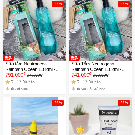
-23%
-23%
Sữa tắm Neutrogena
Sữa Tắm Neutrogena
Rainbath Ocean 1182ml -
Rainbath Ocean 1182ml -
đ
đ
đ
đ
Giúp Làm Sạch Da, Mát
751.000
Sản Phẩm Làm Sạch Sâu và
741.000
976.000
963.000
Lạnh, Hương Thơm Tươi
Dưỡng Ẩm Mềm Mại cho
5
12 Đã bán
5
12 Đã bán
Mát - Mỹ Phẩm Chăm Sóc
Làn Da Tươi Sáng
Hồ Chí Minh
Hà Nội, Hồ Chí Minh
Da Cao Cấp
-23%
-23%