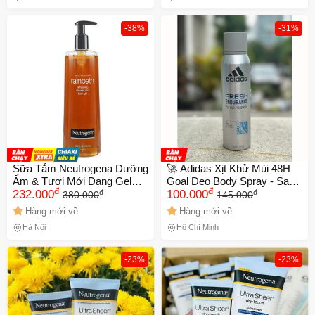
Da Nhờn
-38%
-31%
Sữa Tắm Neutrogena Dưỡng
🚀 Adidas Xịt Khử Mùi 48H
Ẩm & Tươi Mới Dạng Gel
Goal Deo Body Spray - Sạch
đ
đ
đ
đ
473ml
232.000
Thoáng 150ml Giao Nhanh
100.000
380.000
145.000
Hàng mới về
Hàng mới về
Hà Nội
Hồ Chí Minh
🎁 Đừng Bỏ Lỡ! 🎁
Mã Giảm Giá Dành Riêng Cho Bạn
-23%
-23%
Giảm ngay
-
cho bất kỳ đơn hàng nào.