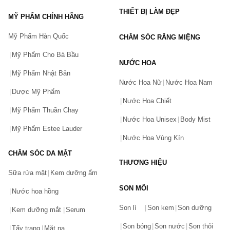
và kem dưỡng ẩm Neutrogena Hydro Boost Water Gel - Cream 
THIẾT BỊ LÀM ĐẸP
MỸ PHẨM CHÍNH HÃNG
Extra - Dry Skin cho da khô.
Mỹ Phẩm Hàn Quốc
Thành phần:
 Hyaluronic Acid, Dimethicone (silicone làm mượt), 
CHĂM SÓC RĂNG MIỆNG
Glycerin, tinh dầu olive.
Mỹ Phẩm Cho Bà Bầu
NƯỚC HOA
ưu điểm: 
Mỹ Phẩm Nhật Bản
Bổ sung và duy trì độ ẩm cho da, khắc phục tình trạng da 
Nước Hoa Nữ
Nước Hoa Nam
khô, thiếu ẩm.
Dược Mỹ Phẩm
Củng cố hàng rào bảo vệ da, tăng cường khả năng bảo vệ da 
Nước Hoa Chiết
trước các tác nhân gây hại bên ngoài môi trường.
Mỹ Phẩm Thuần Chay
Nước Hoa Unisex
Body Mist
Loại da phù hợp:
 kem dưỡng ẩm Neutrogena Hydro Boost 
Mỹ Phẩm Estee Lauder
Water Gel cho da dầu, kem dưỡng ẩm Neutrogena Hydro Boost 
Nước Hoa Vùng Kín
Water Gel - Cream cho da khô.
CHĂM SÓC DA MẶT
THƯƠNG HIỆU
3. Kem chống nắng Neutrogena Ultra Sheer Dry Touch 
Sữa rửa mặt
Kem dưỡng ẩm
SPF70
SON MÔI
Nước hoa hồng
Neutrogena Ultra Sheer Dry-Touch Sunscreen SPF 55 là sản 
Bạn gặp vấn đề về sản phẩm hay mua hàng?
phẩm kem chống nắng Neutrogena với chỉ số chống nắng SPF 
Son lì
Son kem
Son dưỡng
Hãy báo lỗi cho chúng tôi. Hoặc gọi cho chúng tôi qua số
Kem dưỡng mắt
Serum
55/PA++++ giúp bảo vệ da hiệu quả trước tác hại của tia UVA và 
0911.888.300
Son bóng
Son nước
Son thỏi
UVB, ngăn ngừa các dấu hiệu lão hóa do ánh nắng mặt trời gây 
Tẩy trang
Mặt nạ