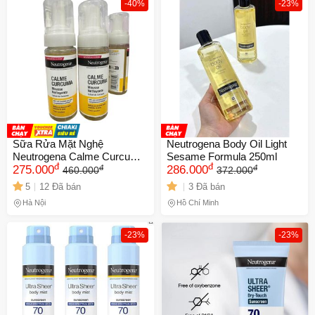
-40%
-23%
Sữa Rửa Mặt Nghệ
Neutrogena Body Oil Light
Neutrogena Calme Curcuma
Sesame Formula 250ml
đ
đ
đ
đ
150ml - Sạch Sâu, Giúp Dịu
275.000
286.000
460.000
372.000
và Làm Sáng Da, Phù Hợp
5
12 Đã bán
3 Đã bán
Với Da Nhạy Cảm
Hà Nội
Hồ Chí Minh
-23%
-23%