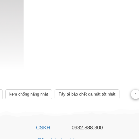
kem chống nắng nhật
Tẩy tế bào chết da mặt tốt nhất
CSKH
0932.888.300