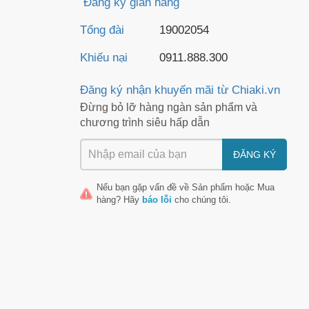
Đăng ký gian hàng
ng, và căng mướt.
Tổng đài
19002054
mắt trước các tác động từ môi trường, giúp mắt luôn sáng và
Khiếu nại
0911.888.300
au, giúp tăng độ bền bỉ và dẻo dai của xương khớp. Ngăn ngừa
Đăng ký nhận khuyến mãi từ Chiaki.vn
a các bệnh như: Xơ vữa động mạch, máu lưu thông kém, nhồi
Đừng bỏ lỡ hàng ngàn sản phẩm và
chương trình siêu hấp dẫn
y chắc khỏe hơn. Nhờ vậy collagen Đức rất được lòng các tín
ĐĂNG KÝ
Nếu bạn gặp vấn đề về
Sản phẩm
hoặc
Mua
oại làm đẹp da kết hợp canxi tốt cho xương khớp, có loại có
hàng
? Hãy
báo lỗi
cho chúng tôi.
phù hợp.
hồi và nhận sự trợ giúp nếu sản phẩm có vấn đề.
 kỹ bảng thành phần sẽ giúp bạn không bị dị ứng và tránh được
Đức
được đánh giá cao nhất từ người dùng.