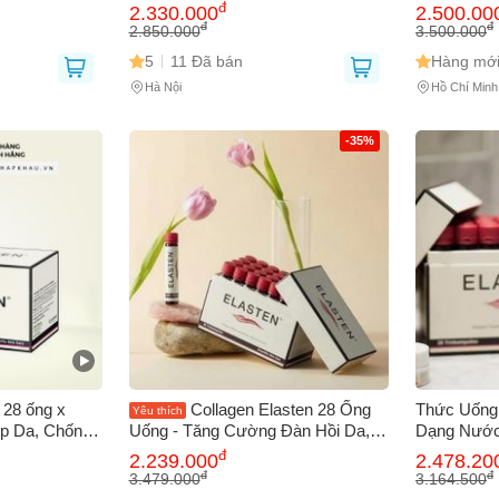
, Thực Phẩm
Đức 28 ống
đ
2.330.000
2.500.00
đ
đ
2.850.000
3.500.000
5
11 Đã bán
Hàng mới
Hà Nội
Hồ Chí Minh
-35%
 28 ống x
Collagen Elasten 28 Ống
Thức Uống 
Yêu thích
p Da, Chống
Uống - Tăng Cường Đàn Hồi Da,
Dạng Nước
ạnh - Xuất
Ngăn Ngừa Lão Hóa, Làm Đẹp Da
Trợ Trẻ Hó
đ
2.239.000
2.478.20
ao
Từ Bên Trong, Chất Lượng Đức
28 ống x 2
đ
đ
3.479.000
3.164.500
Bầu