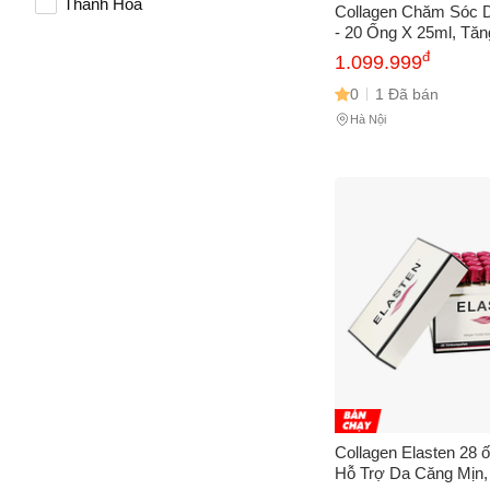
Thanh Hóa
Collagen Chăm Sóc 
Vấn đề 
- 20 Ống X 25ml, Tă
Đàn Hồi và Sức Khỏe
đ
1.099.999
Chính Hãng Collage
0
1 Đã bán
Mô tả
(*)
Hà Nội
Collagen Elasten 28 ố
Hỗ Trợ Da Căng Mịn,