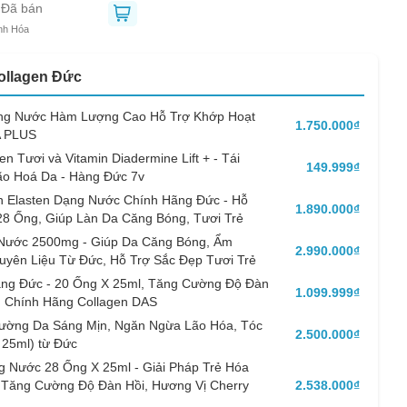
 Đã bán
nh Hóa
ollagen Đức
Dạng Nước Hàm Lượng Cao Hỗ Trợ Khớp Hoạt
1.750.000₫
A PLUS
n Tươi và Vitamin Diadermine Lift + - Tái
149.999₫
ão Hoá Da - Hàng Đức 7v
n Elasten Dạng Nước Chính Hãng Đức - Hỗ
1.890.000₫
 28 Ống, Giúp Làn Da Căng Bóng, Tươi Trẻ
Nước 2500mg - Giúp Da Căng Bóng, Ẩm
2.990.000₫
uyên Liệu Từ Đức, Hỗ Trợ Sắc Đẹp Tươi Trẻ
ng Đức - 20 Ống X 25ml, Tăng Cường Độ Đàn
1.099.999₫
g Chính Hãng Collagen DAS
 Cường Da Sáng Mịn, Ngăn Ngừa Lão Hóa, Tóc
2.500.000₫
 25ml) từ Đức
AY
g Nước 28 Ống X 25ml - Giải Pháp Trẻ Hóa
 Tăng Cường Độ Đàn Hồi, Hương Vị Cherry
2.538.000₫