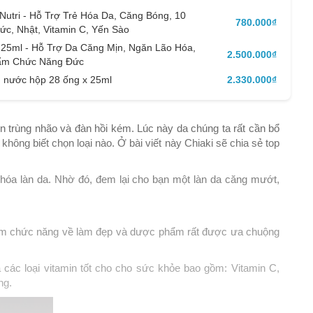
Nutri - Hỗ Trợ Trẻ Hóa Da, Căng Bóng, 10
780.000₫
ức, Nhật, Vitamin C, Yến Sào
x 25ml - Hỗ Trợ Da Căng Mịn, Ngăn Lão Hóa,
2.500.000₫
ẩm Chức Năng Đức
g nước hộp 28 ống x 25ml
2.330.000₫
n trùng nhão và đàn hồi kém. Lúc này da chúng ta rất cần bổ
ng biết chọn loại nào. Ở bài viết này Chiaki sẽ chia sẻ top
ẻ hóa làn da. Nhờ đó, đem lại cho bạn một làn da căng mướt,
 phẩm chức năng về làm đẹp và dược phẩm rất được ưa chuộng
 các loại vitamin tốt cho cho sức khỏe bao gồm: Vitamin C,
ng.