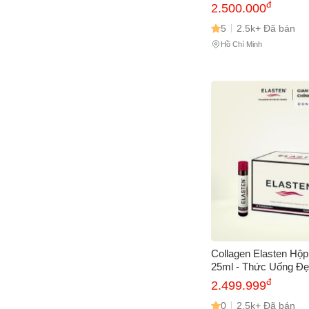
Hóa, Tóc Khỏe Mạnh
đ
2.500.000
Chức Năng Đức
5
2.5k+ Đã bán
Hồ Chí Minh
Collagen Elasten Hộp
25ml - Thức Uống Đẹ
Lão Hóa, Tóc Khỏe M
đ
2.499.999
Xứ Đức, Hiệu Quả C
0
2.5k+ Đã bán