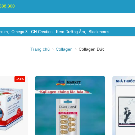
.888.300
erum
Omega 3
GH Creation
Kem Dưỡng Ẩm
Blackmores
Trang chủ
Collagen
Collagen Đức
-23%