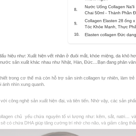
ã.
LẤY MÃ NGAY
Nước Uống Collagen Na'li 
8.
Chai 50ml - Thành Phần Đ
Collagen Elasten 28 ống 
LẤY MÃ NGAY
9.
Tóc Khỏe Mạnh, Thực Ph
10.
Elasten collagen Đức dạn
dấu hiệu như: Xuất hiện vết nhăn ở đuôi mắt, khóe miệng, da khô hơ
ác nước sản xuất khác nhau như Nhật, Hàn, Đức…Bạn đang phân vân khô
hiết trong cơ thể mà còn hỗ trợ sản sinh collagen tự nhiên, làm tr
i ánh nhìn xung quanh.
 với công nghệ sản xuất hiện đại, và tiên tiến. Nhờ vậy, các sản
llagen chủ yếu chứa nguyên tố vi lượng như: kẽm, sắt, natri… và
t sẽ có chứa DHA giúp tăng cường trí nhớ cho não, và giảm căng thẳ