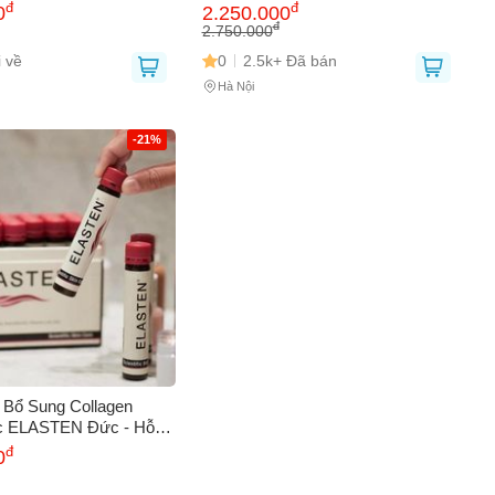
 x 25ml
ống - Chăm sóc và làm đẹp da hiệu
đ
đ
0
2.250.000
quả từ Đức
đ
2.750.000
 về
0
2.5k+ Đã bán
Hà Nội
-21%
Bổ Sung Collagen
 ELASTEN Đức - Hỗ
a Da, Căng Bóng - Hộp
đ
0
5ml, An Toàn Cho Mẹ