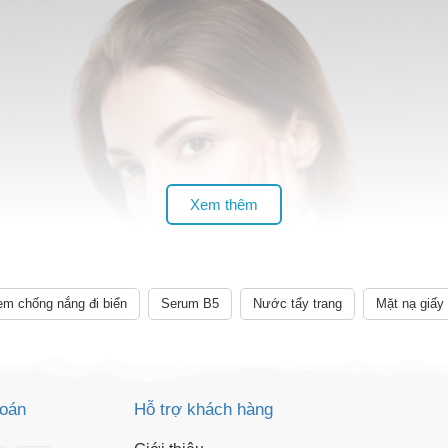
m chống nắng đi biển
Serum B5
Nước tẩy trang
Mặt nạ giấy
toán
Hỗ trợ khách hàng
ẹp