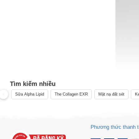
Tìm kiếm nhiều
Sữa Alpha Lipid
The Collagen EXR
Mặt nạ đất sét
Ke
Phương thức thanh 
Công dụng của Collagen Đức đối với sức khỏe và làm đ