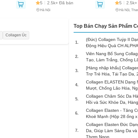
5
2.5k+ Đã bán
5
2.5k+
Hà Nội
Hà Nội, Tha
Top Bán Chạy Sản Phẩm C
Collagen Úc
(Đức) Collagen Tuýp II 
1.
Động Hiệu Quả CH ALPH
Viên Nang Bổ Sung Collage
2.
Tạo, Làm Trắng, Chống L
Chào mừng khách hàng mới!
[Hàng nhập khẩu] Collage
3.
Tặng bạn mã làm quen
Trợ Trẻ Hóa, Tái Tạo Da,
🎁 Đừng Bỏ Lỡ! 🎁
cho đơn hàng có giá trị từ
Collagen ELASTEN Dạng 
Mã Giảm Giá Dành Riêng Cho Bạn
4.
Mượt, Chống Lão Hóa, Ng
Khi mua hàng trên
CHIAKI
Giảm ngay
-
cho bất kỳ đơn hàng nào.
Collagen Chăm Sóc Da Hà
5.
Hồi và Sức Khỏe Da, Hàn
Collagen Elasten - Tăng
XXX-XXXX
6.
Khoẻ Mạnh (Hộp 28 ống x
 sử dụng:
TẢi APP CHIAKI NG
Collagen Elasten Đức Dạn
o chép mã giảm giá phía trên.
7.
Da, Giúp Làm Sáng Da và
uy cập trang thanh toán và sử dụng
Thơm Ngon