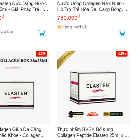
lasten Đức Dạng Nước
Nước Uống Collagen Na'li Nutri -
5ml - Giải Pháp Trẻ Hóa
Hỗ Trợ Trẻ Hóa Da, Căng Bóng, 10
àm Sáng Da và Tăng
Chai 50ml - Thành Phần Đức,
đ
đ
0
780.000
Đàn Hồi, Hương Vị
Nhật, Vitamin C, Yến Sào
ơm Ngon
Hàng mới về
 Đã bán
-28%
-18%
llagen Giúp Da Căng
Thực phẩm BVSK Bổ sung
hắc Khỏe - Collagen
Collagen Peptide Elasten 25ml x 28