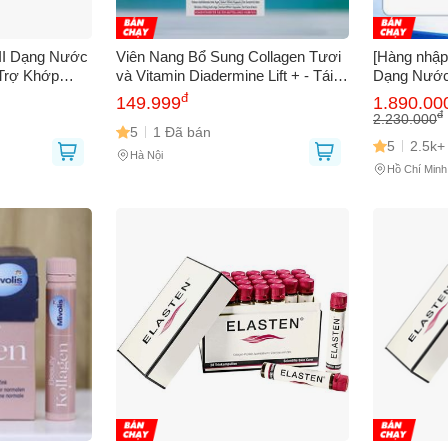
 II Dạng Nước
Viên Nang Bổ Sung Collagen Tươi
[Hàng nhập
Trợ Khớp
và Vitamin Diadermine Lift + - Tái
Dạng Nước
ả CH ALPHA
Tạo, Làm Trắng, Chống Lão Hoá
Trợ Trẻ Hó
đ
149.999
1.890.00
Da - Hàng Đức 7v
Giúp Làn D
đ
2.230.000
5
1 Đã bán
Bạn gặp vấn đề về
Sản phẩm
hay
Mua hàng
?
5
2.5k+
Hà Nội
Hồ Chí Minh
Hãy báo lỗi cho chúng tôi. Hoặc gọi cho chúng tôi qua số
0911.888.30
 bạn
(*)
 thoại
(*)