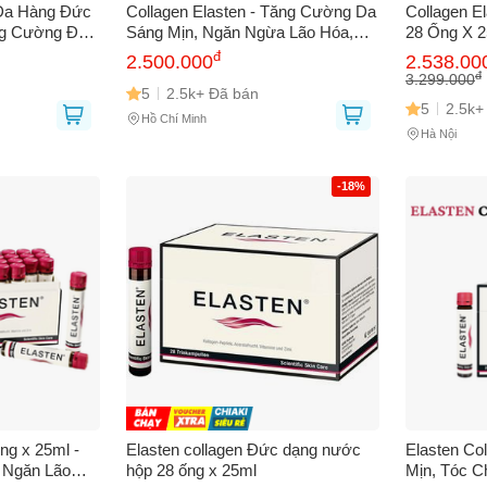
Da Hàng Đức
Collagen Elasten - Tăng Cường Da
Collagen E
bạn gặp phải
(*)
ng Cường Độ
Sáng Mịn, Ngăn Ngừa Lão Hóa,
28 Ống X 2
 Da, Hàng
Tóc Khoẻ Mạnh (Hộp 28 ống x
Da, Giúp L
đ
2.500.000
2.538.00
n DAS
25ml) từ Đức
Cường Độ 
đ
3.299.000
5
2.5k+ Đã bán
Cherry Th
5
2.5k+
Hồ Chí Minh
Hà Nội
-18%
GỬI BÁO LỖI
ng x 25ml -
Elasten collagen Đức dạng nước
Elasten Co
 Ngăn Lão
hộp 28 ống x 25ml
Mịn, Tóc C