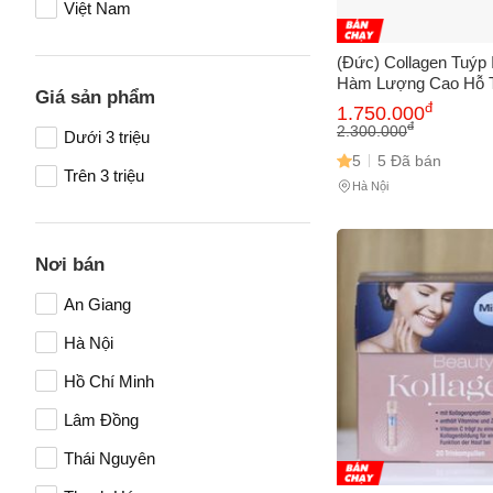
Việt Nam
(Đức) Collagen Tuýp
Hàm Lượng Cao Hỗ 
Giá sản phẩm
Hoạt Động Hiệu Qu
đ
1.750.000
PLUS
đ
2.300.000
Dưới 3 triệu
5
5 Đã bán
Trên 3 triệu
Hà Nội
Tên của
Nơi bán
An Giang
Số điện
Hà Nội
Hồ Chí Minh
Email
Lâm Đồng
Thái Nguyên