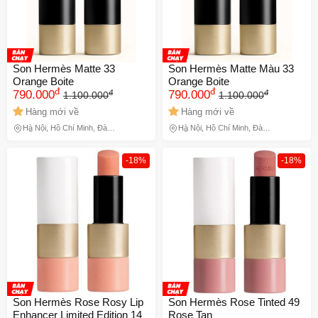
Son Hermès Matte 33
Son Hermès Matte Màu 33
Orange Boite
Orange Boite
đ
đ
đ
đ
790.000
790.000
1.100.000
1.100.000
Hàng mới về
Hàng mới về
Hà Nội, Hồ Chí Minh, Đà
Hà Nội, Hồ Chí Minh, Đà
Nẵng
Nẵng
-18%
-18%
Son Hermès Rose Rosy Lip
Son Hermès Rose Tinted 49
Enhancer Limited Edition 14
Rose Tan