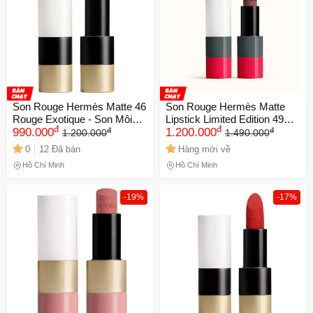
Son Rouge Hermès Matte 46
Son Rouge Hermès Matte
Rouge Exotique - Son Môi
Lipstick Limited Edition 49
đ
đ
đ
đ
Cao Cấp Màu Đỏ Cam Tươi
990.000
Rose Tamisé - Son Môi Hồng
1.200.000
1.200.000
1.490.000
Tắn, Chăm Sóc Môi Tự
Đất Sang Trọng, Quyến Rũ,
0
12 Đã bán
Hàng mới về
Nhiên, Thương Hiệu Nổi
Chính Hãng
Hồ Chí Minh
Hồ Chí Minh
Tiếng
-19%
-17%