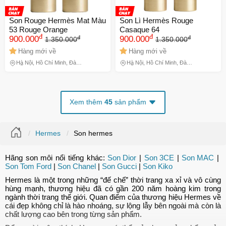
Son Rouge Hermès Mat Màu
Son Lì Hermès Rouge
53 Rouge Orange
Casaque 64
đ
đ
đ
đ
900.000
900.000
1.350.000
1.350.000
Hàng mới về
Hàng mới về
Hà Nội, Hồ Chí Minh, Đà
Hà Nội, Hồ Chí Minh, Đà
Nẵng
Nẵng
Xem thêm
45
sản phẩm
Hermes
Son hermes
Hãng son môi nổi tiếng khác:
Son Dior
|
Son 3CE
|
Son MAC
|
Son Tom Ford
|
Son Chanel
|
Son Gucci
|
Son Kiko
Hermes là một trong những “đế chế” thời trang xa xỉ và vô cùng
hùng mạnh, thương hiệu đã có gần 200 năm hoàng kim trong
ngành thời trang thế giới. Quan điểm của thương hiệu Hermes về
cái đẹp không chỉ là hào nhoáng, sự lộng lẫy bên ngoài mà còn là
chất lượng cao bên trong từng sản phẩm.