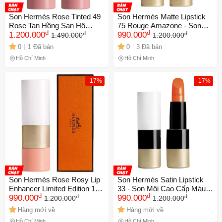
Son Hermès Rose Tinted 49
Son Hermès Matte Lipstick
Rose Tan Hồng San Hô
75 Rouge Amazone - Son
đ
đ
đ
đ
Chính Hãng - Son Môi Cao
1.200.000
Môi Đỏ Cam Cao Cấp
990.000
1.490.000
1.200.000
Cấp Limited Edition Dưỡng
Engraved Limited Edition,
0
1 Đã bán
0
3 Đã bán
Ẩm Tự Nhiên
Sang Trọng và Quyến Rũ
Hồ Chí Minh
Hồ Chí Minh
-17%
-17%
Son Hermès Rose Rosy Lip
Son Hermès Satin Lipstick
Enhancer Limited Edition 14 -
33 - Son Môi Cao Cấp Màu
đ
đ
đ
đ
Son Môi Màu Cam San Hô
990.000
Cam Tươi, Chất Lượng Đỉnh
990.000
1.200.000
1.200.000
Sang Trọng, Khả Năng Giữ
Cao, Phù Hợp Với Mọi Trang
Hàng mới về
Hàng mới về
Màu Lâu, Đẳng Cấp
Điểm
Hồ Chí Minh
Hồ Chí Minh