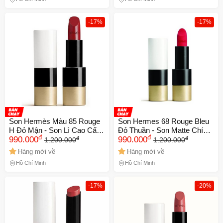
-17%
-17%
Son Hermès Màu 85 Rouge
Son Hermes 68 Rouge Bleu
H Đỏ Mận - Son Lì Cao Cấp
Đỏ Thuần - Son Matte Chính
đ
đ
đ
đ
Chính Hãng, Đem Lại Sắc
990.000
Hãng Sang Trọng, Màu Đỏ
990.000
1.200.000
1.200.000
Đỏ Tươi Tắn và Sang Trọng,
Quyến Rũ, Dưỡng Ẩm Môi
Hàng mới về
Hàng mới về
Một Biểu Tượng Của Phong
Tự Nhiên
Hồ Chí Minh
Hồ Chí Minh
Cách
-17%
-20%