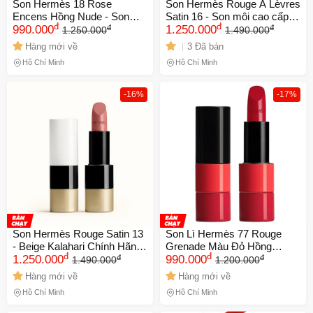
Son Hermès 18 Rose
Son Hermès Rouge À Lèvres
Encens Hồng Nude - Son
Satin 16 - Son môi cao cấp
đ
đ
đ
đ
Cao Cấp Chính Hãng, Quyến
990.000
màu Beige Tadelakt chính
1.250.000
1.250.000
1.490.000
Rũ Và Sang Trọng, Dưỡng
hãng, mềm mại và giữ ẩm
Hàng mới về
3 Đã bán
Ẩm Tuyệt Vời Cho Môi
lâu dài
Hồ Chí Minh
Hồ Chí Minh
-16%
-17%
Son Hermès Rouge Satin 13
Son Lì Hermès 77 Rouge
- Beige Kalahari Chính Hãng,
Grenade Màu Đỏ Hồng
đ
đ
đ
đ
Son Môi Sang Trọng, Chất
1.250.000
Chính Hãng - Son Cao Cấp
990.000
1.490.000
1.200.000
Son Mịn Màng, Dưỡng Ẩm,
Cho Môi Quyến Rũ, Bền
Hàng mới về
Hàng mới về
Phù Hợp Mọi Tông Da
Màu, Dưỡng Ẩm Tốt
Hồ Chí Minh
Hồ Chí Minh