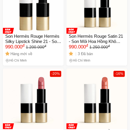
Son Hermès Rouge Hermès
Son Hermès Rouge Satin 21
Silky Lipstick Shine 21 - Son
- Son Môi Hoa Hồng Khô
đ
đ
đ
đ
Môi Màu Hoa Hồng Khô
990.000
Chính Hãng, Chất Lượng
990.000
1.200.000
1.250.000
Sang Trọng, Dưỡng Ẩm Tốt,
Cao, Tôn Nét Đẹp Quyến Rũ
Hàng mới về
3 Đã bán
Phong Cách Độc Đáo
Hồ Chí Minh
Hồ Chí Minh
-20%
-16%