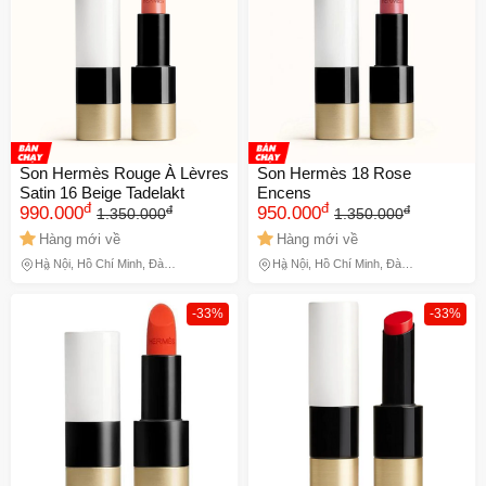
Son Hermès Rouge À Lèvres
Son Hermès 18 Rose
Satin 16 Beige Tadelakt
Encens
đ
đ
đ
đ
990.000
950.000
1.350.000
1.350.000
Hàng mới về
Hàng mới về
Hà Nội, Hồ Chí Minh, Đà
Hà Nội, Hồ Chí Minh, Đà
Nẵng
Nẵng
-33%
-33%