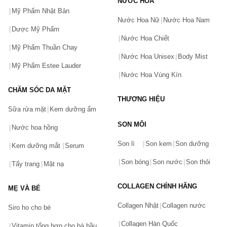
NƯỚC HOA
Son Hermès Matte Lipstick Limited Orange Brulee số 71 -
Màu Cam Đất
Mỹ Phẩm Nhật Bản
Nước Hoa Nữ
Nước Hoa Nam
Son thỏi Hermes Orange Boite số 33 - Màu Cam Tươi
Dược Mỹ Phẩm
Nước Hoa Chiết
Son Hermes giá bao nhiêu?
Mỹ Phẩm Thuần Chay
Hiện tại dòng son môi Hermes chính hãng đang có giá dao động
Nước Hoa Unisex
Body Mist
từ từ 1.500.000đ - 2 triệu VNĐ/ thỏi, tùy vào từng phiên bản mà
Mỹ Phẩm Estee Lauder
sản phẩm sẽ có mức giá khác nhau.
Nước Hoa Vùng Kín
Mua Son môi Hermes chính hãng ở đâu?
CHĂM SÓC DA MẶT
THƯƠNG HIỆU
Chiaki.vn
là kênh mua sắm online chuyên phân phối các sản
Sữa rửa mặt
Kem dưỡng ẩm
phẩm mỹ phẩm, làm đẹp, … Chiaki.vn cam kết mang đến cho
bạn các màu
son môi Hermes chính hãng
chất lượng với mức
SON MÔI
Nước hoa hồng
giá tốt nhất.
Bạn gặp vấn đề về sản phẩm hay mua hàng?
Liên hệ với Chiaki.vn ngay hôm nay để đặt mua son môi Hermes
Son lì
Son kem
Son dưỡng
Hãy báo lỗi cho chúng tôi. Hoặc gọi cho chúng tôi qua số
Kem dưỡng mắt
Serum
chính hãng với những ưu đãi hấp dẫn nhất, bạn nhé!
0911.888.300
Son bóng
Son nước
Son thỏi
Tẩy trang
Mặt nạ
Tên của bạn
(*)
COLLAGEN CHÍNH HÃNG
MẸ VÀ BÉ
Collagen Nhật
Collagen nước
Siro ho cho bé
Số điện thoại
(*)
Collagen Hàn Quốc
Vitamin tổng hợp cho bà bầu