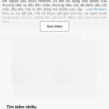
Để người yêu thích Hermes có thể sử dụng sản phẩm của
thương hiệu từ đầu đến chân, thương hiệu này đã đánh dấu cột
mốc đầu tiên cho ra đời dòng mỹ phẩm cao cấp -
son Hermes
kiêu sa và đắt giá. Tất cả được gói gọn tinh túy và nghệ thuật
trong từng
thỏi son
. Nâng tầm giá trị và đẳng cấp của mình hơn
nữa.
Thông tin về thương hiệu son môi Hermes
Hermes International hay còn được gọi là Hermès of Pari hoặc
gọi tắt là Hermes - được biết đến là nhà sản xuất các sản phẩm
thời trang xa xỉ đến từ nước Pháp. Hermes luôn là thương hiệu
cao cấp được xếp vào hàng brand có giá trị sản phẩm cao nhất
trên toàn thế giới. Với các nghiên cứu định giá và xếp hạng khác
nhau, Hermes luôn có vị thế vững chắc trong ngành thời trang đắt
giá..
Sự kết hợp của di sản phong phú cùng với tay nghề thủ công tinh
tế, các sản phẩm của Hermes được sản xuất ra với nét tinh tế
và sắc sảo đến từ chi tiết. Chất lượng của sản phẩm và tính
chuyên nghiệp cao khiến Hermes luôn là cái tên không thể bỏ qua
mỗi khi nhắc đến.
Hiện tại, các dòng sản phẩm được sản xuất từ thương hiệu
Hermes khá đa dạng, bao gồm đồ da, phụ kiện phong cách sống,
đồ nội thất, nước hoa, đồng hồ, đồ trang sức, đồ may sẵn, yên
ngựa và mới đây vào năm 2020 thương hiệu này chính thức cho
Tìm kiếm nhiều
ra mắt thêm dòng mỹ phẩm son môi Hermes đỉnh cao trong từ