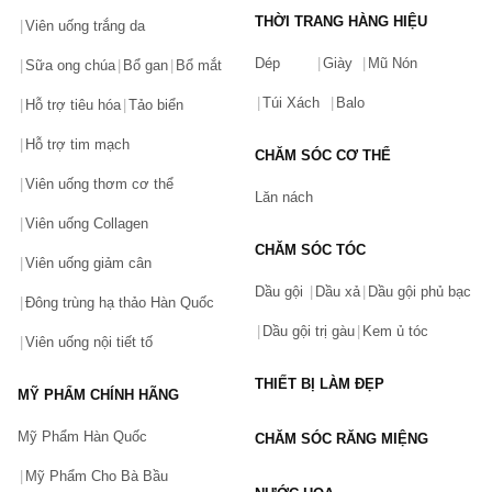
vẫn để lại lớp satin rõ, chúng bám màu tốt trên môi, ngay cả
khi ăn uống.
THỜI TRANG HÀNG HIỆU
Viên uống trắng da
Nhược điểm
Dép
Giày
Mũ Nón
Sữa ong chúa
Bổ gan
Bổ mắt
Màu son Satin có thể sẽ gặp hiện tượng tạo vệt ở môi bởi
Túi Xách
Balo
Hỗ trợ tiêu hóa
Tảo biển
chất son mỏng, bạn cần đánh nhiều lớp để lên màu như
mong muốn
Hỗ trợ tim mạch
CHĂM SÓC CƠ THỂ
Giá thành sản phẩm cao.
Viên uống thơm cơ thể
Son Hermes màu nào đẹp nhất?
Lăn nách
Viên uống Collagen
Dựa theo những đánh giá từ phía người dùng trên toàn thế giới,
son Hermes sẽ có một số màu son dễ sử dụng, phù hợp với hầu
CHĂM SÓC TÓC
hết độ tuổi. Bạn có thể tham khảo dưới đây:
Viên uống giảm cân
Dầu gội
Dầu xả
Dầu gội phủ bạc
Son Hermès Matte Rouge Orange số 53 - Màu Cam Đỏ
Đông trùng hạ thảo Hàn Quốc
Son Rouge Hermès Satin Rouge Amazone số 75 - Màu Đỏ
Dầu gội trị gàu
Kem ủ tóc
Thuần
Viên uống nội tiết tố
Son Lì Hermes Rose Magenta Limited số 74 - Màu Hồng
THIẾT BỊ LÀM ĐẸP
Mận
MỸ PHẨM CHÍNH HÃNG
Son Hermes Rouge Casaque Matte số 64 - Màu Đỏ Tươi
Mỹ Phẩm Hàn Quốc
CHĂM SÓC RĂNG MIỆNG
Son Hermes Rose Boise Matte Lipstick số 48 - Màu Hồng
Đất
Mỹ Phẩm Cho Bà Bầu