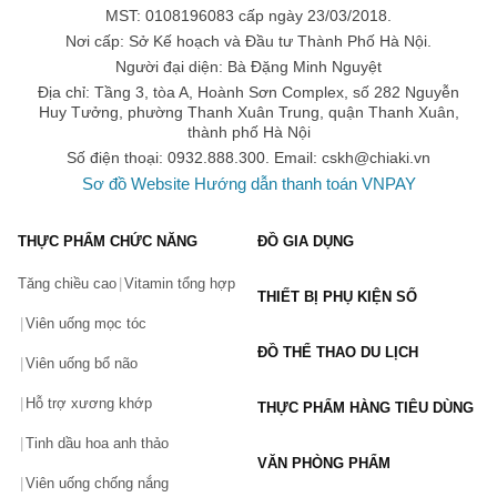
chất son mềm như bơ, lướt trên môi một cách trơn tru và
MST: 0108196083 cấp ngày 23/03/2018.
không bết dính. Màu sắc son lên môi vô cùng chuẩn ngay từ
Nơi cấp: Sở Kế hoạch và Đầu tư Thành Phố Hà Nội.
lần quệt đầu tiên. Chất son nhẹ, mướt, khiến môi căng bóng,
mịn màng và không tạo rãnh môi. Sử dụng son môi Hermes
Người đại diện: Bà Đặng Minh Nguyệt
bạn hoàn toàn không cần sử dụng thêm son dưỡng, bởi
Địa chỉ: Tầng 3, tòa A, Hoành Sơn Complex, số 282 Nguyễn
chúng đã có thể duy trì độ ẩm cho môi trong suốt thời gian sử
Huy Tưởng, phường Thanh Xuân Trung, quận Thanh Xuân,
dụng. Mùi thơm khá dịu nhẹ, tạo cảm giác phấn chấn khi sử
thành phố Hà Nội
dụng.
Số điện thoại: 0932.888.300. Email:
cskh@chiaki.vn
Đối với dòng son Hermes chất satin:
Sản phẩm có chất
Sơ đồ Website
Hướng dẫn thanh toán VNPAY
son mềm mượt đỉnh cao, chất son Satin khiến đôi môi của
bạn mọng mềm, dưỡng ẩm sâu và nhẹ tênh trên môi. Màu
son satin sẽ hơi trong và bạn cần thoa nhiều lớp để lên được
THỰC PHẨM CHỨC NĂNG
ĐỒ GIA DỤNG
màu chuẩn như mong muốn. Sản phẩm son môi Hermes
Satin cũng có mùi thơm dịu nhẹ rất thư giãn
Tăng chiều cao
Vitamin tổng hợp
THIẾT BỊ PHỤ KIỆN SỐ
Ưu điểm
Viên uống mọc tóc
Nhìn chung chất son môi Hermes lên môi khá mềm, nhẹ và
ĐỒ THỂ THAO DU LỊCH
khiến đôi môi trở nên căng mọng
Viên uống bổ não
Mùi hương của son dịu nhẹ và tinh tế
Hỗ trợ xương khớp
THỰC PHẨM HÀNG TIÊU DÙNG
Thiết kế sắc sảo, hợp thời trang và đẳng cấp
Tinh dầu hoa anh thảo
Chất son lên màu chuẩn và đều cho toàn bộ môi
VĂN PHÒNG PHẨM
Sau khi tẩy trang, những màu son đậm có trong bảng màu
Viên uống chống nắng