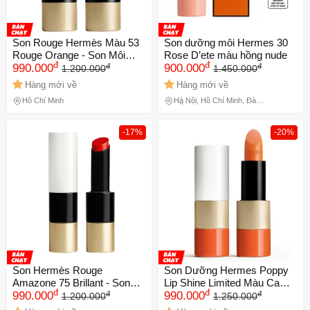
Son Rouge Hermès Màu 53
Son dưỡng môi Hermes 30
Rouge Orange - Son Môi
Rose D’ete màu hồng nude
đ
đ
đ
đ
Cao Cấp Chất Lượng Từ
990.000
900.000
1.200.000
1.450.000
Pháp, Thiết Kế Sang Trọng,
Hàng mới về
Hàng mới về
Độ Bám Màu Tốt
Hồ Chí Minh
Hà Nội, Hồ Chí Minh, Đà
Nẵng
-17%
-20%
Son Hermès Rouge
Son Dưỡng Hermes Poppy
Amazone 75 Brillant - Son
Lip Shine Limited Màu Cam -
đ
đ
đ
đ
Môi Đỏ Cam Cao Cấp Chính
990.000
Son Cao Cấp Chính Hãng,
990.000
1.200.000
1.250.000
Hãng, Chất Lượng Sang
Dưỡng Ẩm, Sắc Đẹp Tươi