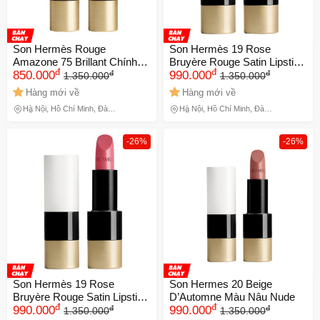
Son Hermès Rouge
Son Hermès 19 Rose
Amazone 75 Brillant Chính
Bruyère Rouge Satin Lipstick
đ
đ
đ
đ
Hãng
850.000
Màu Hồng
990.000
1.350.000
1.350.000
Hàng mới về
Hàng mới về
Hà Nội, Hồ Chí Minh, Đà
Hà Nội, Hồ Chí Minh, Đà
Nẵng
Nẵng
-26%
-26%
Son Hermès 19 Rose
Son Hermes 20 Beige
Bruyère Rouge Satin Lipstick
D’Automne Màu Nâu Nude
đ
đ
đ
đ
Màu Hồng Cánh Hoa Chính
990.000
990.000
1.350.000
1.350.000