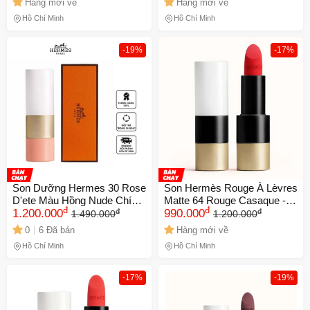
Hàng mới về
Hàng mới về
Trọng và Quyến Rũ
Mới, Phong Cách Sang
Hồ Chí Minh
Hồ Chí Minh
Trọng
-19%
-17%
Son Dưỡng Hermes 30 Rose
Son Hermès Rouge À Lèvres
D'ete Màu Hồng Nude Chính
Matte 64 Rouge Casaque -
đ
đ
đ
đ
Hãng - Sắc Đẹp Sang Trọng
1.200.000
Son Môi Đỏ Tươi Cao Cấp,
990.000
1.490.000
1.200.000
và Dưỡng Ẩm Tối Đa Cho
Chất Matte Mịn, Thiết Kế
0
6 Đã bán
Hàng mới về
Đôi Môi
Sang Trọng Chính Hãng
Hồ Chí Minh
Hồ Chí Minh
-17%
-19%