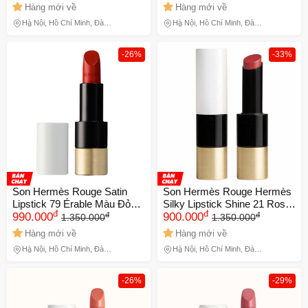
hãng
Hàng mới về
Hàng mới về
Hà Nội, Hồ Chí Minh, Đà
Hà Nội, Hồ Chí Minh, Đà
Nẵng
Nẵng
-26%
-33%
Son Hermès Rouge Satin
Son Hermès Rouge Hermès
Lipstick 79 Érable Màu Đỏ
Silky Lipstick Shine 21 Rose
đ
đ
đ
đ
Nâu Chính hãng
990.000
Épicé
900.000
1.350.000
1.350.000
Hàng mới về
Hàng mới về
Hà Nội, Hồ Chí Minh, Đà
Hà Nội, Hồ Chí Minh, Đà
Nẵng
Nẵng
-26%
-29%