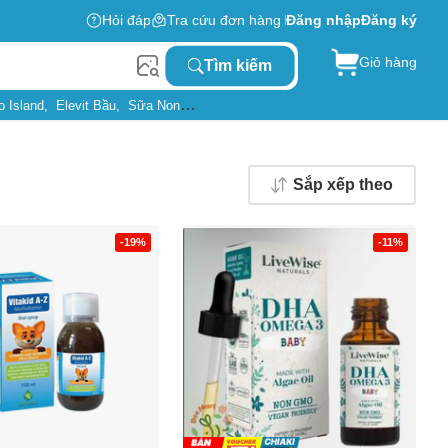
Hỏi đáp
Tra cứu đơn hàng
Đăng nhập
Đăng ký
Giỏ hàng
Tìm kiếm
o Island
Elevit Bầu
Sữa Non
Sắp xếp theo
-19%
-11%