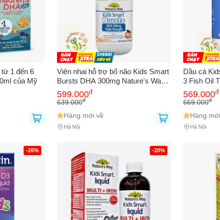
 từ 1 đến 6
Viên nhai hỗ trợ bổ não Kids Smart
Dầu cá Kid
 60ml của Mỹ
Bursts DHA 300mg Nature's Way
3 Fish Oil
(50 viên) date 12/28
,hương vị t
đ
đ
599.000
569.000
bé phát triể
đ
đ
639.000
669.000
Hàng mới về
Hàng mới
Hà Nội
Hà Nội
-26%
-20%