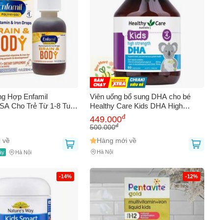
AY
ng Hợp Enfamil
Viên uống bổ sung DHA cho bé
USA Cho Trẻ Từ 1-8 Tuổi
Healthy Care Kids DHA High
itamin Thiết Yếu, Tăng
Strength cho trẻ từ 4 tháng tuổi
đ
449.000
 Đề Kháng và Phát
đ
500.000
g Minh
 về
Hàng mới về
Hà Nội
ày
Hà Nội
-14%
-12%