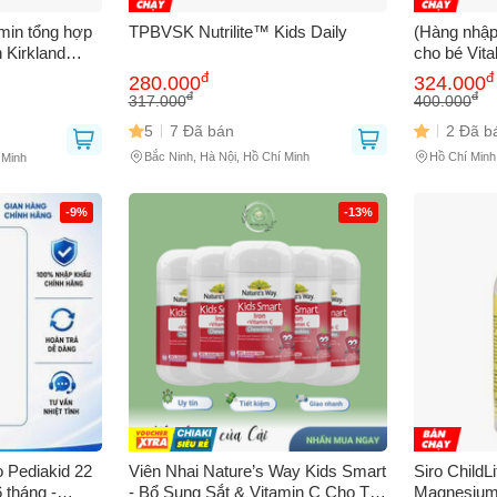
min tổng hợp
TPBVSK Nutrilite™ Kids Daily
(Hàng nhập
 Kirkland
cho bé Vita
n 160 viên,
đ
đ
280.000
324.000
đ
đ
317.000
400.000
5
7 Đã bán
2 Đã b
Bắc Ninh, Hà Nội, Hồ Chí Minh
Hồ Chí Minh
 Minh
Bạn gặp vấn đề về
Sản phẩm
hay
Mua hàng
?
-9%
-13%
Hãy báo lỗi cho chúng tôi. Hoặc gọi cho chúng tôi qua số
0911.888.30
 bạn
(*)
 thoại
(*)
o Pediakid 22
Viên Nhai Nature’s Way Kids Smart
Siro ChildL
 tháng -
- Bổ Sung Sắt & Vitamin C Cho Trẻ
Magnesium 