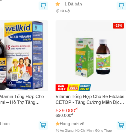
1 Đã bán
chiều cao
Hà Nội
-23%
itamin Tổng Hợp Cho
Vitamin Tổng Hợp Cho Bé Fitolabs
ml – Hỗ Trợ Tăng
CETOP - Tăng Cường Miễn Dịch
 Khỏe Và Đề Kháng -
và Hấp Thu Dinh Dưỡng - Lọ
đ
529.000
Nhập Khẩu từ Anh
100ml dành cho Trẻ từ 1 tuổi
đ
690.000
ã bán
Hàng mới về
An Giang, Hồ Chí Minh, Đồng Tháp