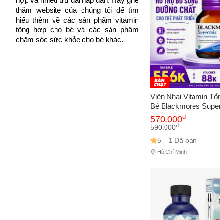
hợp và nhiều ưu đãi hấp dẫn. Hãy ghé 
Cách
thăm website của chúng tôi để tìm 
hiểu thêm về các sản phẩm vitamin 
Sa
tổng hợp cho bé và các sản phẩm 
Tr
chăm sóc sức khỏe cho bé khác.
m
Viên Nhai Vitamin T
Bé Blackmores Super
Chewables ÚC 60 Vi
đ
570.000
đ
590.000
5
1 Đã bán
Hồ Chí Minh