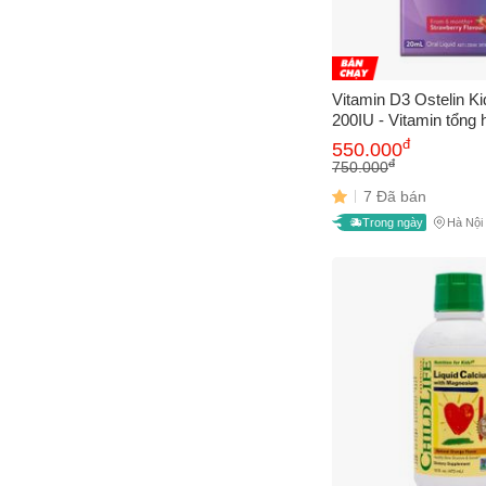
Vitamin D3 Ostelin Ki
200IU - Vitamin tổng 
em, phòng tránh còi 
đ
550.000
dinh dưỡng, 20ml sản
đ
750.000
7 Đã bán
Trong ngày
Hà Nội