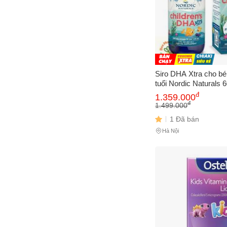
Siro DHA Xtra cho bé
tuổi Nordic Naturals
đ
1.359.000
đ
1.499.000
1 Đã bán
Hà Nội