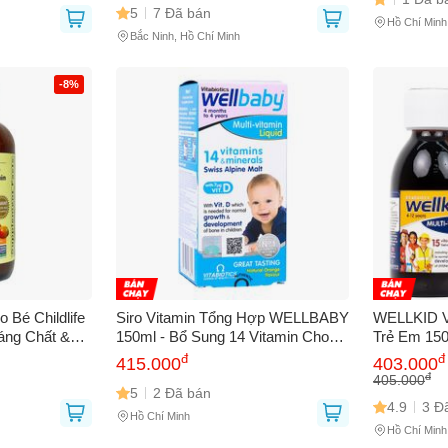
5
7 Đã bán
Hồ Chí Minh
Bắc Ninh, Hồ Chí Minh
-8%
 Bé Childlife
Siro Vitamin Tổng Hợp WELLBABY
WELLKID V
áng Chất &
150ml - Bổ Sung 14 Vitamin Cho
Trẻ Em 150
 Trợ Phát
Trẻ 4 Tháng Đến 4 Tuổi, Tăng
Cường Sức
đ
đ
415.000
403.000
Nhỏ
Cường Sức Khỏe Và Đề Kháng
Sản Phẩm 
đ
405.000
5
2 Đã bán
Quốc
4.9
3 Đ
Hồ Chí Minh
Hồ Chí Minh