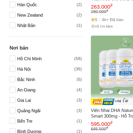
Vitamin tổng hợp 22 lo
Hàn Quốc
(2)
Fitolabs
(1)
đ
263.000
cam và mơ, tăng cư
Vấn đề 
đ
290.000
New Zealand
(2)
Harker Herbals
(1)
kháng, phát triển toàn
5
4k+ Đã bán
Nhật Bản
(1)
HLH BioPharma
(1)
Hồ Chí Minh
Mô tả
(*)
Đức
(1)
Imochild
(1)
Italy
(1)
Kenko
(1)
Nơi bán
Anh Quốc
(1)
KIRKLAND
(1)
Hồ Chí Minh
(58)
Úc
(1)
L'il Critters
(1)
Hà Nội
(36)
Việt Nam
(1)
Natures Way
(1)
Bắc Ninh
(5)
Nutrivitality
(1)
An Giang
(4)
Otosan
(1)
Gia Lai
(3)
Viên Nhai DHA Natur
Quảng Ngãi
(3)
Smart 300mg - Hỗ Trợ
Bến Tre
(1)
Trí Não & Thị Lực Ch
đ
595.000
- Vị Trái Cây Ngon M
đ
685.500
Bình Dương
(1)