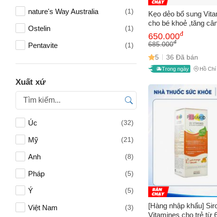
nature's Way Australia
(1)
Kẹo dẻo bổ sung Vita
cho bé khoẻ ,tăng cân
Ostelin
(1)
Children's Multivitami
đ
650.000
Mỹ
đ
685.000
Pentavite
(1)
5
36 Đã bán
Centrum
(2)
Trong ngày
Hồ Chí
Nature's Way
(5)
Xuất xứ
Vitabiotics
(5)
Blackmores
(3)
Tên của
Úc
(32)
Eric Favre
(2)
Mỹ
(21)
Avisure
(1)
Số điện
Anh
(8)
Bounce
(1)
Pháp
(5)
Brauer
(1)
Ý
(5)
Email
Công ty Cổ phần Dược phẩm
(1)
[Hàng nhập khẩu] Sir
Việt Nam
(3)
Quốc tế STP
Vitamines cho trẻ từ 6