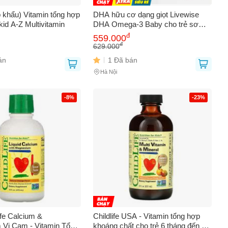
 khẩu) Vitamin tổng hợp
DHA hữu cơ dạng giọt Livewise
kid A-Z Multivitamin
DHA Omega-3 Baby cho trẻ sơ
sinh và trẻ em, 30ml
đ
559.000
đ
629.000
án
1 Đã bán
Hà Nội
-8%
-23%
0
ife Calcium &
Childlife USA - Vitamin tổng hợp
Vị Cam - Vitamin Tổng
khoáng chất cho trẻ 6 tháng đến 12