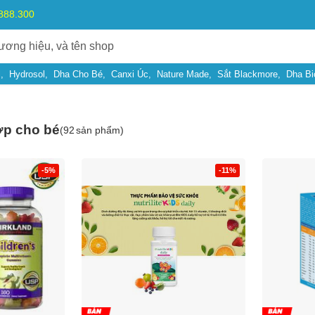
.888.300
l
Hydrosol
Dha Cho Bé
Canxi Úc
Nature Made
Sắt Blackmore
Dha Bi
ợp cho bé
(
92
sản phẩm)
-5%
-11%