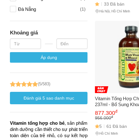
33 Đã bán
Đà Nẵng
(1)
Hà Nội, Hồ Chí Minh
Đồng Nai
(1)
Đồng Tháp
(1)
Khoảng giá
Lâm Đồng
(1)
Áp dụng
(5/583)
Đánh giá
5
sao danh mục
Vitamin Tổng Hợp Cho
237ml - Bổ Sung Kho
Vitamin Thiết Yếu Hỗ
đ
877.300
Triển Sức Khỏe Trẻ 
đ
956.000
Vitamin tổng hợp cho bé
, sản phẩm 
5
61 Đã bán
dinh dưỡng cần thiết cho sự phát triển 
Hồ Chí Minh
toàn diện của trẻ nhỏ, có sự kết hợp 