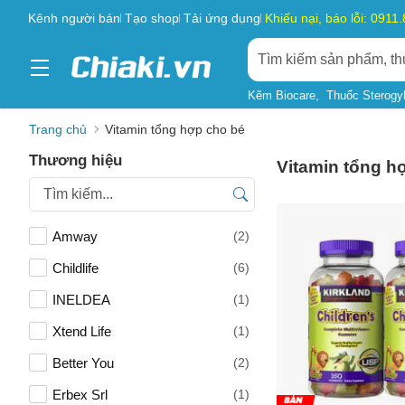
Kênh người bán
Tạo shop
Tải ứng dụng
Khiếu nại, báo lỗi: 0911
Kẽm Biocare
Thuốc Sterogy
Alpha Lipid
Trang chủ
Vitamin tổng hợp cho bé
Thương hiệu
Vitamin tổng h
Amway
(2)
Childlife
(6)
INELDEA
(1)
Xtend Life
(1)
Better You
(2)
Erbex Srl
(1)