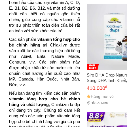
hoàn hảo của các loại vitamin A, C, D, 
E, B1, B2, B6, B12, và một số dưỡng 
chất cần thiết có nguồn gốc thiên 
nhiên, giúp cung cấp các vitamin hỗ 
trợ sự phát triển toàn diện của bé rất 
an toàn với sức khỏe của trẻ. 
Các sản phẩm 
vitamin tổng hợp cho 
bé chính hãng
 tại Chiaki.vn được 
sản xuất từ các thương hiệu nổi tiếng 
như Abivit, Enfa, Nature Made, 
Centrum, v.v. Các sản phẩm này 
được nhập khẩu từ các nước có tiêu 
chuẩn chất lượng sản xuất cao như 
Siro DHA Drop Natur
Mỹ, Canada, Hàn Quốc, Nhật Bản, 
Sung DHA Tinh Khiết,
Đức, v.v.
Giúp Tăng IQ - Chai 
đ
410.000
Nếu bạn đang tìm kiếm các sản phẩm
Hàng mới về
vitamin tổng hợp cho bé chính 
Hồ Chí Minh
hãng và chất lượng
, Chiaki.vn là địa 
chỉ đáng tin cậy. Chúng tôi cam kết 
cung cấp các sản phẩm vitamin tổng 
hợp cho bé chính hãng với giá cả phù 