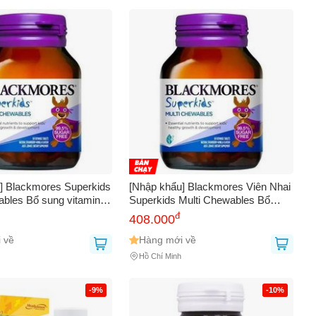
] Blackmores Superkids
[Nhập khẩu] Blackmores Viên Nhai
ables Bổ sung vitamin
Superkids Multi Chewables Bổ
o trẻ 2-12 tuổi (Hộp
Sung Vitamin Cho Bé (Hộp 60
đ
408.000
Viên)
 về
Hàng mới về
Hồ Chí Minh
-9%
-10%