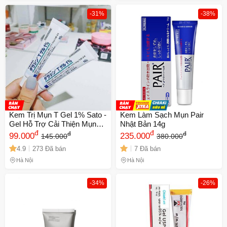
-31%
-38%
Kem Trị Mụn T Gel 1% Sato -
Kem Làm Sạch Mụn Pair
Gel Hỗ Trợ Cải Thiện Mụn
Nhật Bản 14g
Sưng Đỏ 10g Từ Nhật Bản,
đ
đ
đ
đ
99.000
235.000
145.000
380.000
Ngăn Ngừa Thâm Sẹo
4.9
273 Đã bán
7 Đã bán
Hà Nội
Hà Nội
-34%
-26%