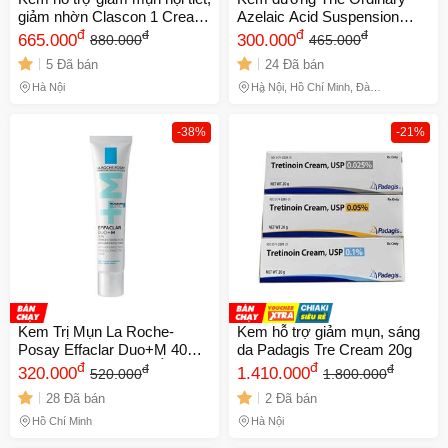
giảm nhờn Clascon 1 Cream
Azelaic Acid Suspension
10g
đ
10%
đ
đ
đ
665.000
300.000
880.000
465.000
5 Đã bán
24 Đã bán
Hà Nội
Hà Nội, Hồ Chí Minh, Đà
Nẵng
-38%
-21%
Kem Trị Mụn La Roche-
Kem hỗ trợ giảm mụn, sáng
Posay Effaclar Duo+M 40ml
da Padagis Tre Cream 20g
- Giảm Mụn, Dưỡng Ẩm và
đ
đ
đ
đ
320.000
1.410.000
520.000
1.800.000
Ngăn Ngừa Tái Phát - Sản
28 Đã bán
2 Đã bán
Phẩm Chính Hãng từ Pháp
Hồ Chí Minh
Hà Nội