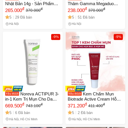
Nhật Bản 14g - Sản Phẩm
Thâm Gamma Megaduo
Chuyên Sâu Giúp Xẹp Mụn
đ
Plus 15g - Gel Chứa Retinal,
đ
đ
đ
265.000
238.000
370.000
370.000
Đỏ, Mụn Viêm, Mụn Bọc,
BHA, AHA, Ngừa Mụn,
5
29 Đã bán
5
51 Đã bán
Hiệu Quả Nhanh Chóng, An
Dưỡng Trắng Da, Thích Hợp
Toàn cho Da
Mọi Loại Da
Hà Nội
Hà Nội
-9%
-9%
Noreva ACTIPUR 3-
Kem Chấm Mụn
Yêu thích
Yêu thích
in-1 Kem Trị Mụn Cho Da
Biotrade Active Cream Hỗ
Nhạy Cảm - Giải Quyết Mụn
đ
Trợ Giảm Mụn 15g
đ
đ
đ
669.500
371.200
743.100
411.400
Nhanh Chóng, Làm Dịu và
5
6 Đã bán
5
2 Đã bán
Ngăn Ngừa Tái Phát
Hà Nội, Hồ Chí Minh
Hà Nội, Hồ Chí Minh