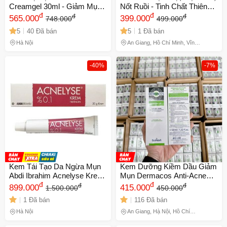
Creamgel 30ml - Giảm Mụn,
Nốt Ruồi - Tinh Chất Thiên
Ngừa Thâm, Phục Hồi Da,
đ
Nhiên 100%, Giúp Làm Mờ
đ
đ
đ
565.000
399.000
748.000
499.000
Chăm Sóc Da Mặt Hiệu Quả
Nốt Mụn an toàn và Hiệu
5
40 Đã bán
5
1 Đã bán
Quả
Hà Nội
An Giang, Hồ Chí Minh, Vĩnh
Long, Đồng Tháp
-40%
-7%
Kem Tái Tạo Da Ngừa Mụn
Kem Dưỡng Kiềm Dầu Giảm
Abdi Ibrahim Acnelyse Krem
Mụn Dermacos Anti-Acne
20g
đ
Matting Cream 50ml
đ
đ
đ
899.000
415.000
1.500.000
450.000
1 Đã bán
116 Đã bán
Hà Nội
An Giang, Hà Nội, Hồ Chí
Minh, Lâm Đồng, Thái Nguyên