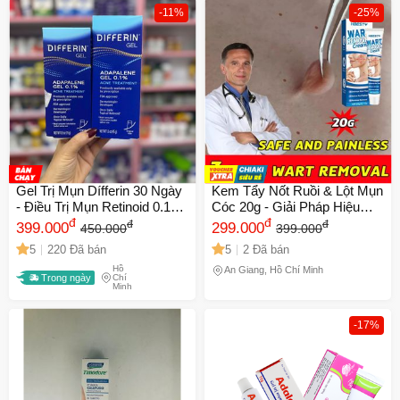
-11%
-25%
Gel Trị Mụn Dífferin 30 Ngày
Kem Tẩy Nốt Ruồi & Lột Mụn
- Điều Trị Mụn Retinoid 0.1%
Cóc 20g - Giải Pháp Hiệu
Cho Da Mặt - Giải Pháp Làm
đ
Quả Cho Làn Da Mịn Màng,
đ
đ
đ
399.000
299.000
450.000
399.000
Sạch Mụn Hiệu Quả
Dưỡng Ẩm Chuyên Sâu
5
220 Đã bán
5
2 Đã bán
Hồ
An Giang, Hồ Chí Minh
Trong ngày
Chí
Minh
-17%