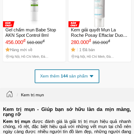
Gel chấm mụn Babe Stop
Kem giải quyết Mụn La
AKN Spot Control 8ml
Roche Posay Effaclar Duo+
đ
40ml
đ
đ
đ
456.000
280.000
560.000
350.000
Hàng mới về
1 Đã bán
Hà Nội, Hồ Chí Minh, Đà
Hà Nội, Hồ Chí Minh, Đà
Nẵng
Nẵng
Xem thêm
144
sản phẩm
Kem trị mụn
Kem trị mụn - Giúp bạn sở hữu làn da mịn màng,
rạng rỡ
Kem trị mụn
 được đánh giá là giải trị trị mụn hiệu quả nhanh 
chóng, rõ rệt, đặc biệt hiệu quả với những vết mụn tại chỗ nên 
ngày càng được nhiều người tín đồ làm đẹp, những người đang 