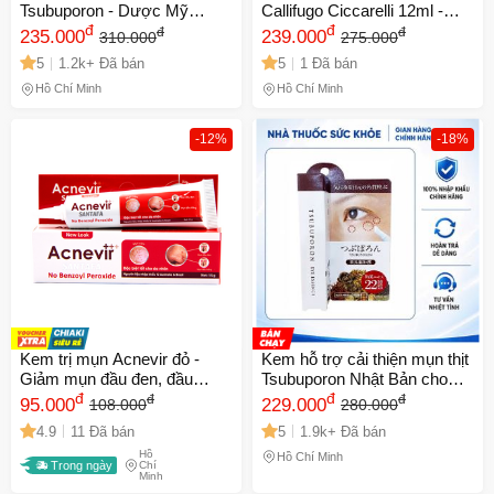
Tsubuporon - Dược Mỹ
Callifugo Ciccarelli 12ml -
Phẩm Từ Thảo Mộc Cho Da
đ
Chữa mụn cóc và vết chai,
đ
đ
đ
235.000
239.000
310.000
275.000
Cổ, Hỗ Trợ Làm Bong Mụn
loại bỏ hiệu quả và không đau
5
1.2k+ Đã bán
5
1 Đã bán
đớn
Hồ Chí Minh
Hồ Chí Minh
-12%
-18%
Kem trị mụn Acnevir đỏ -
Kem hỗ trợ cải thiện mụn thịt
Giảm mụn đầu đen, đầu
Tsubuporon Nhật Bản cho
trắng - Chiết xuất tự nhiên, an
đ
vùng mắt - Hỗ trợ loại bỏ
đ
đ
đ
95.000
229.000
108.000
280.000
toàn cho da nhờn - Tuýp 50gr
mụn thịt, làm da mịn màng và
4.9
11 Đã bán
5
1.9k+ Đã bán
tươi sáng.
Hồ
Hồ Chí Minh
Trong ngày
Chí
Minh