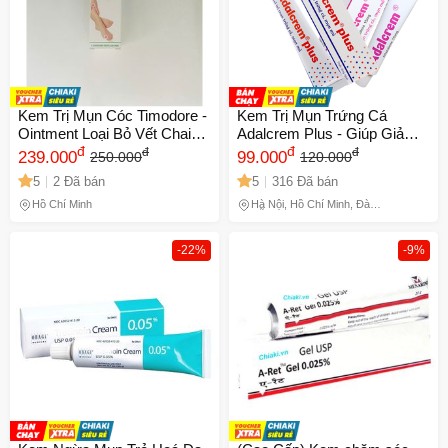
Kem Trị Mụn Cóc Timodore -
Kem Trị Mụn Trứng Cá
Ointment Loại Bỏ Vết Chai
Adalcrem Plus - Giúp Giảm
Sần Không Đau - 5ml,
đ
Mụn Đầu Đen, Nốt Sần và
đ
đ
đ
239.000
99.000
250.000
120.000
Farmaceutici Dr.Ciccarelli,
Mụn Mủ - Dành Cho Da Mặt,
5
2 Đã bán
5
316 Đã bán
Made in Italy
Ngực, Lưng
Hồ Chí Minh
Hà Nội, Hồ Chí Minh, Đà
Nẵng
-22%
-9%