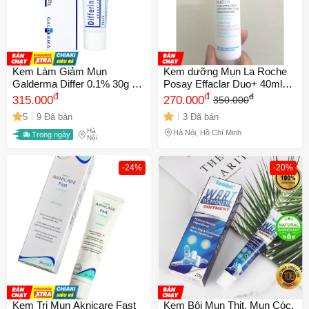
Kem Làm Giảm Mụn
Kem dưỡng Mụn La Roche
Galderma Differ 0.1% 30g –
Posay Effaclar Duo+ 40ml
Hỗ Trợ Làm Giảm Mụn
đ
Date Xa NK
đ
đ
315.000
270.000
350.000
Trứng Cá 388563
5
9 Đã bán
3 Đã bán
Hà
Hà Nội, Hồ Chí Minh
Trong ngày
Nội
-24%
-20%
Kem Trị Mụn Aknicare Fast
Kem Bôi Mụn Thịt, Mụn Cóc,