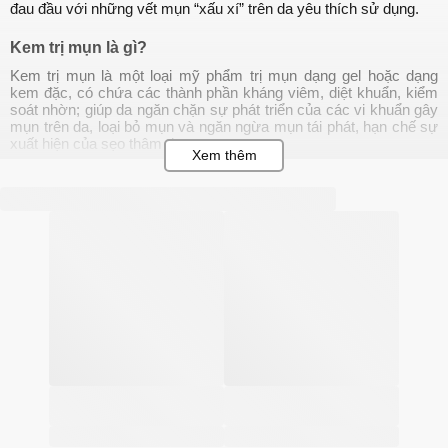
đau đầu với những vết mụn “xấu xí” trên da yêu thích sử dụng.
Kem trị mụn là gì?
Kem trị mụn là một loại mỹ phẩm trị mụn dạng gel hoặc dạng
kem đặc, có chứa các thành phần kháng viêm, diệt khuẩn, kiểm
soát nhờn; giúp da ngăn chặn sự phát triển của các vi khuẩn gây
mụn trên da, loại bỏ mụn và ngăn ngừa mụn tái phát, hạn chế sự
xuất hiện của sẹo thâm do mụn.
Kem trị mụn có ưu điểm gì?
Những ưu điểm nổi bật của kem trị mụn bao gồm:
Kháng viêm, kháng khuẩn, làm dịu các nốt mụn đang sưng
viêm, giúp vết mụn dần khô lại và đẩy nhân mụn lên.
Làm lành các tổn thương do mụn để lại, làm mờ thâm sẹo
mụn.
Dưỡng da khỏe mạnh, ngăn ngừa mụn tái phát.
Các loại kem trị mụn trên thị trường hiện nay
Các loại kem trị mụn
 trên thị trường hiện nay được chia thành 2 
loại chính là sản phẩm 
kem trị mụn kê đơn
 (sản phẩm sử dụng 