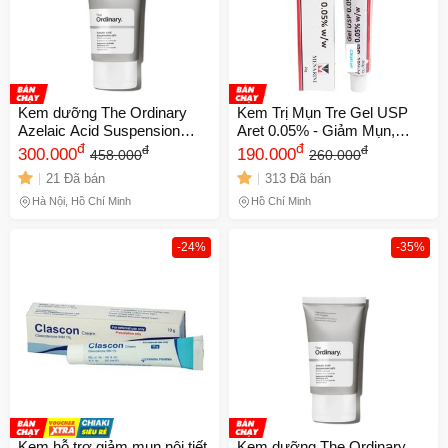
Kem dưỡng The Ordinary
Kem Trị Mụn Tre Gel USP
Azelaic Acid Suspension
Aret 0.05% - Giảm Mụn,
10% Canada
đ
Ngăn Ngừa Sẹo và Trẻ Hóa
đ
đ
đ
300.000
190.000
458.000
260.000
Da 20g Chính Hãng Menarini
21 Đã bán
313 Đã bán
Hà Nội, Hồ Chí Minh
Hồ Chí Minh
-24%
-35%
Kem hỗ trợ giảm mụn nội tiết,
Kem dưỡng The Ordinary