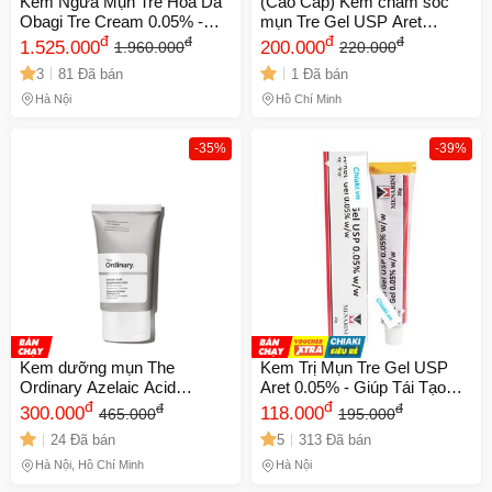
Kem Ngừa Mụn Trẻ Hoá Da
(Cao Cấp) Kem chăm sóc
Obagi Tre Cream 0.05% -
mụn Tre Gel USP Aret
Giải Pháp Hiệu Quả Cho
đ
0.025% Menarini Cho Da
đ
đ
đ
1.525.000
200.000
1.960.000
220.000
Mụn Trứng Cá Và Làm Trẻ
Nhạy Cảm, Thích Hợp
3
81 Đã bán
1 Đã bán
Hóa Da 20g
Người Mới Sử Dụng Hỗ Trợ
Giảm Mụn Ẩn, Mụn Viêm Nội
Hà Nội
Hồ Chí Minh
Địa Mẫu Mới Đầy Đủ
-35%
-39%
Kem dưỡng mụn The
Kem Trị Mụn Tre Gel USP
Ordinary Azelaic Acid
Aret 0.05% - Giúp Tái Tạo
Suspension 10% Date Xa
đ
Da, Giảm Thâm Và Mụn 20g
đ
đ
đ
300.000
118.000
465.000
195.000
Nhập Khẩu
- Sản Phẩm Chăm Sóc Da
24 Đã bán
5
313 Đã bán
Chất Lượng Từ Menarini
Hà Nội, Hồ Chí Minh
Hà Nội