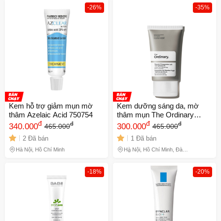
-26%
-35%
Kem hỗ trợ giảm mụn mờ
Kem dưỡng sáng da, mờ
thâm Azelaic Acid 750754
thâm mụn The Ordinary
đ
Vitamin C Suspension 23%
đ
đ
đ
340.000
300.000
465.000
465.000
HA Spheres 2% 30ml 718416
2 Đã bán
1 Đã bán
Hà Nội, Hồ Chí Minh
Hà Nội, Hồ Chí Minh, Đà
Nẵng
-18%
-20%