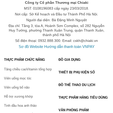
Công ty Cổ phần Thương mại Chiaki
1. Kem trị mụn Klenzit MS
MST: 0108196083 cấp ngày 23/03/2018.
Klenzit MS là sản phẩm kem trị mụn được bào chế dưới dạng gel
Nơi cấp: Sở Kế hoạch và Đầu tư Thành Phố Hà Nội.
thấm tốt vào da hơn, tác động trực tiếp và nhanh hơn vào những
Người đại diện: Bà Đặng Minh Nguyệt
chỗ nổi mụn để làm bất hoạt vi khuẩn gây mụn đồng thời hỗ trợ
Địa chỉ: Tầng 3, tòa A, Hoành Sơn Complex, số 282 Nguyễn
làm giảm tình trạng đỏ, sưng, viêm. Thích hợp với người trên 12
Huy Tưởng, phường Thanh Xuân Trung, quận Thanh Xuân,
tuổi có các vấn đề về mụn như: mụn trứng cá, mụn đầu đen, mụn
thành phố Hà Nội
đầu trắng,...
Số điện thoại: 0932.888.300. Email:
cskh@chiaki.vn
2. Kem trị mụn Klenzit C
Sơ đồ Website
Hướng dẫn thanh toán VNPAY
Klenzit C là sản phẩm kem trị mụn được bào chế dưới dạng gel
có khả năng điều hòa quá trình biệt hóa tế bào, sừng hóa và các
THỰC PHẨM CHỨC NĂNG
ĐỒ GIA DỤNG
quá trình gây viêm. Bôi Klenzit C ngoài da giúp bình thường hóa
sự biệt hóa các tế bào biểu mô nang, từ đó làm giảm sự hình
thành các mụn nhỏ. Thích hợp với người trên 12 tuổi có các vấn
Tăng chiều cao
Vitamin tổng hợp
THIẾT BỊ PHỤ KIỆN SỐ
đề về mụn trứng cá từ nhẹ đến vừa. Mụn trứng cá có nhiều nhân,
mụn sẩn trên da gây sần sùi mặt.; mụn bọc, mụn mủ, mụn viêm,
Viên uống mọc tóc
mụn sưng to, gây tấy đỏ; mụn ở trên da mặt, ngực, lưng và cánh
ĐỒ THỂ THAO DU LỊCH
tay.
Viên uống bổ não
3. Kem trị mụn Megaduo Gel
Hỗ trợ xương khớp
THỰC PHẨM HÀNG TIÊU DÙNG
Kem trị mụn Megaduo Gel hỗ trợ làm khô cồi mụn, ngăn ngừa
Tinh dầu hoa anh thảo
các loại mụn viêm, mụn trứng cá và các đốm hắc tố hình thành
VĂN PHÒNG PHẨM
sau quá trình cải thiện mụn. Sản phẩm không gây các biểu hiện