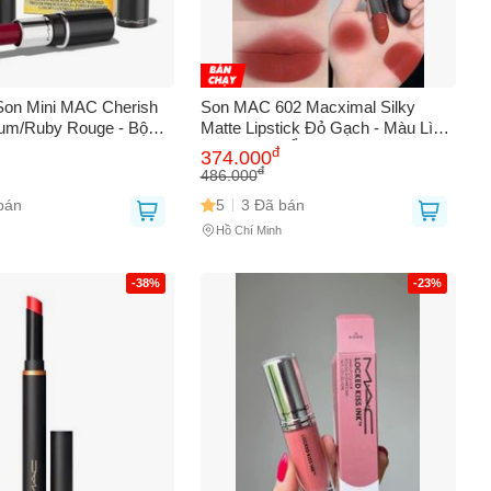
Son Mini MAC Cherish
Son MAC 602 Macximal Silky
um/Ruby Rouge - Bộ
Matte Lipstick Đỏ Gạch - Màu Lì
ện Lợi Cho Mọi Dịp -
Chuẩn, Giữ Ẩm Môi, Mẫu Mới cho
đ
374.000
 Nổi Bật
Phái Đẹp
đ
486.000
bán
5
3 Đã bán
0
Hồ Chí Minh
-38%
-23%