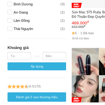
Bình Dương
(3)
Vấn đề 
Son Mac 975 Ruby B
An Giang
(1)
Đỏ Thuần Đẹp Quyến
Lâm Đồng
(1)
Cấp Mỹ, Dễ Sử Dụng
đ
469.000
Lâu, Trang Điểm Tự T
đ
610.000
Mô tả
(*)
Thái Nguyên
(1)
5
1 Đã bán
Hồ Chí Minh
Khoảng giá
Áp dụng
(4.5/170)
Đánh giá
5
sao thương hiệu