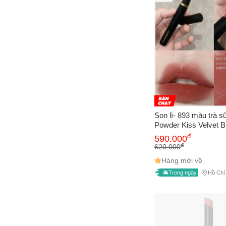
Son lì- 893 màu trà 
Powder Kiss Velvet B
Sweet Cinnamon siêu xinh, fullsize
đ
590.000
fullbox, hàng nhập My
đ
620.000
Hàng mới về
Trong ngày
Hồ Chí