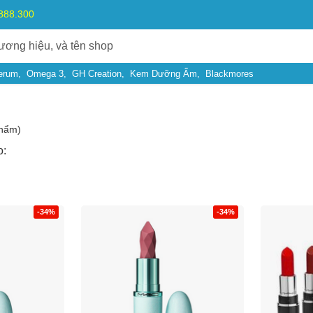
.888.300
erum
Omega 3
GH Creation
Kem Dưỡng Ẩm
Blackmores
hẩm)
o:
-34%
-34%