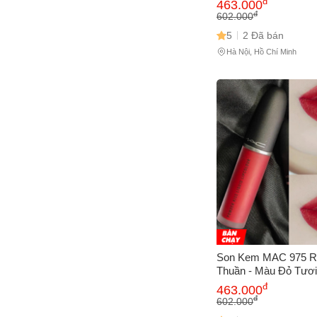
đ
463.000
Mọi Đối Tượng - Sản
đ
602.000
Hãng Mỹ
5
2 Đã bán
Hà Nội, Hồ Chí Minh
Son Kem MAC 975 R
Thuần - Màu Đỏ Tươ
Mềm Mịn - Phong Cá
đ
463.000
Điểm Nổi Bật
đ
602.000