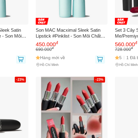
leek Satin
Son MAC Macximal Sleek Satin
Set 3 Cây 
e - Son Môi
Lipstick #Pinklist - Son Môi Chất
Me/Premiy
Mềm Mịn -
Satin Mượt Mà, Bám Màu Lâu, Phù
Son Đẹp Ti
đ
đ
450.000
560.000
ho Tín Đồ
Hợp Mọi Lứa Tuổi
Trang Điểm
đ
đ
690.000
728.000
Bạn gặp vấn đề về
Sản phẩm
hay
Mua hàng
?
Hàng mới về
5
1 Đã 
Hãy báo lỗi cho chúng tôi. Hoặc gọi cho chúng tôi qua số
0911.888.30
Hồ Chí Minh
Hồ Chí Minh
 bạn
(*)
-23%
-23%
 thoại
(*)