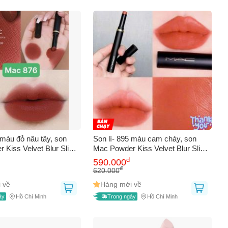
 màu đỏ nâu tây, son
Son lì- 895 màu cam cháy, son
 Kiss Velvet Blur Slim
Mac Powder Kiss Velvet Blur Slim
iêu xinh, fullsize
Sorry Not Sorry. siêu xinh, fullsize
đ
590.000
ng nhập Mỹ
fullbox, hàng nhập Mỹ
đ
620.000
 về
Hàng mới về
ày
Hồ Chí Minh
Trong ngày
Hồ Chí Minh