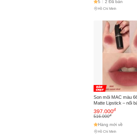
5
2 Đã bán
Cách
Hồ Chí Minh
Sa
Tr
m
Son môi MAC màu 6
Matte Lipstick – nổi b
đ
397.000
đ
516.000
Hàng mới về
Hồ Chí Minh