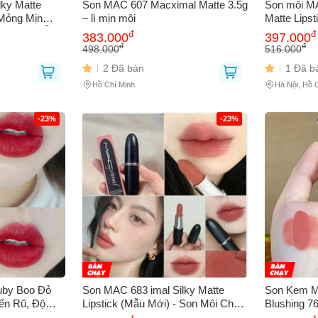
lky Matte
Son MAC 607 Macximal Matte 3.5g
Son môi M
 Mỏng Mịn
– lì mịn môi
Matte Lipsti
u, Dưỡng Ẩm,
đ
đ
383.000
397.000
n
đ
đ
498.000
516.000
2 Đã bán
1 Đã b
Hồ Chí Minh
Hà Nội, Hồ 
-23%
-23%
uby Boo Đỏ
Son MAC 683 imal Silky Matte
Son Kem M
ến Rũ, Độ
Lipstick (Mẫu Mới) - Son Môi Chất
Blushing 7
Phù Hợp Với
Lượng Cao, Bám Màu Lâu, Phù
Bám Màu L