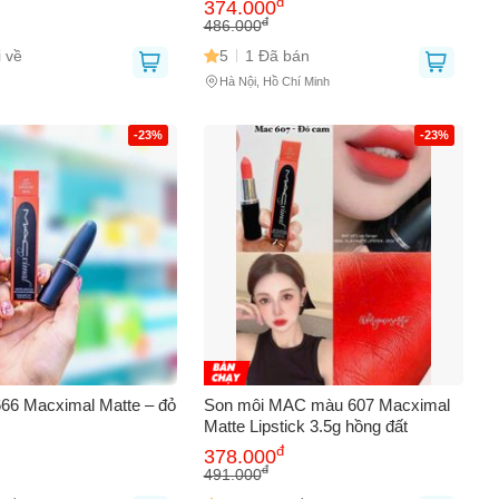
đ
374.000
 Mỹ Phẩm Cao Cấp,
Nhiên, Mỹ Phẩm Cao Cấp
đ
486.000
Đôi Môi
 về
5
1 Đã bán
Hà Nội, Hồ Chí Minh
-23%
-23%
66 Macximal Matte – đỏ
Son môi MAC màu 607 Macximal
Matte Lipstick 3.5g hồng đất
đ
378.000
đ
491.000