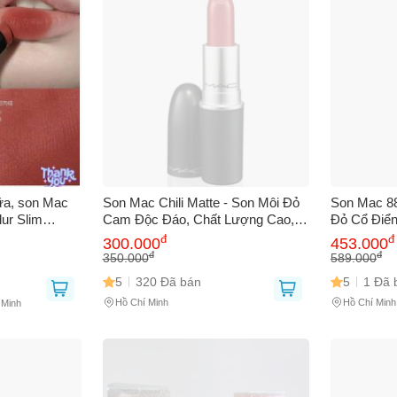
sữa, son Mac
Son Mac Chili Matte - Son Môi Đỏ
Son Mac 8
lur Slim
Cam Độc Đáo, Chất Lượng Cao,
Đỏ Cổ Điển
Dành Cho Mọi Tông Da - Sản
Lâu Trôi, T
đ
đ
300.000
453.000
̃
Phẩm Chính Hãng Mỹ
Hợp Mọi D
đ
đ
350.000
589.000
5
320 Đã bán
5
1 Đã 
Hồ Chí Minh
Hồ Chí Minh
 Minh