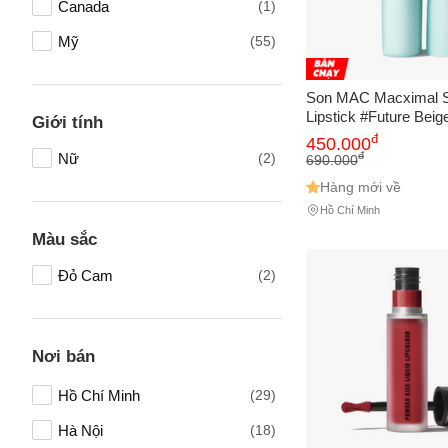
Canada
(1)
Mỹ
(55)
Son MAC Macximal S
Lipstick #Future Beig
Giới tính
Cao Cấp Chất Satin 
đ
450.000
Món Quà Hoàn Hảo C
đ
Nữ
(2)
690.000
Trang Điểm
Hàng mới về
Hồ Chí Minh
Tên của
Màu sắc
Đỏ Cam
(2)
Số điện
Nơi bán
Hồ Chí Minh
(29)
Email
Hà Nội
(18)