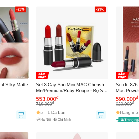
-23%
-23%
l Silky Matte
Set 3 Cây Son Mini MAC Cherish
Son lì- 876
Me/Premium/Ruby Rouge - Bộ Son
Mac Powder
Dưỡng Môi Sang Trọng, Đa Dạng
Nice Spice s
đ
đ
553.000
590.000
Màu Sắc, Tiện Lợi Mang Theo
fullbox, hà
đ
đ
719.000
620.000
5
1 Đã bán
Hàng mới
Hà Nội, Hồ Chí Minh
Trong ng