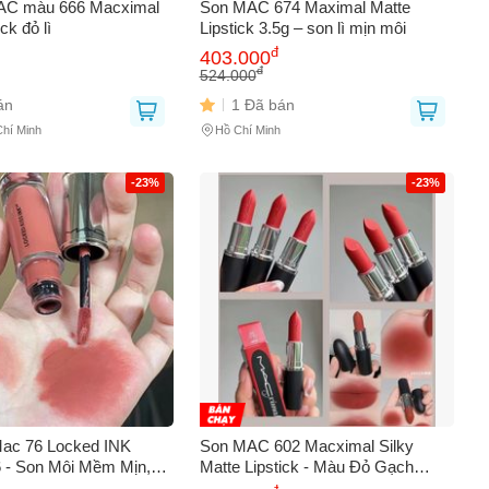
AC màu 666 Macximal
Son MAC 674 Maximal Matte
ck đỏ lì
Lipstick 3.5g – son lì mịn môi
đ
403.000
đ
524.000
án
1 Đã bán
Chí Minh
Hồ Chí Minh
-23%
-23%
ac 76 Locked INK
Son MAC 602 Macximal Silky
6 - Son Môi Mềm Mịn,
Matte Lipstick - Màu Đỏ Gạch
âu, Màu Hồng Phớt
Sang Trọng, Lì Mềm Mại, Đẹp Tự