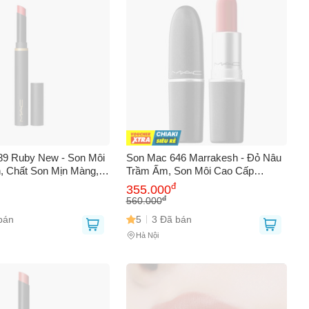
89 Ruby New - Son Môi
Son Mac 646 Marrakesh - Đỏ Nâu
, Chất Son Mịn Màng,
Trầm Ấm, Son Môi Cao Cấp
hiết Kế Sang Trọng - Phù
Thương Hiệu MAC, Đẹp Tự Nhiên,
đ
355.000
ịp
Duy Trì Lâu, Quà Tặng Tuyệt Vời
đ
560.000
bán
5
3 Đã bán
Hà Nội