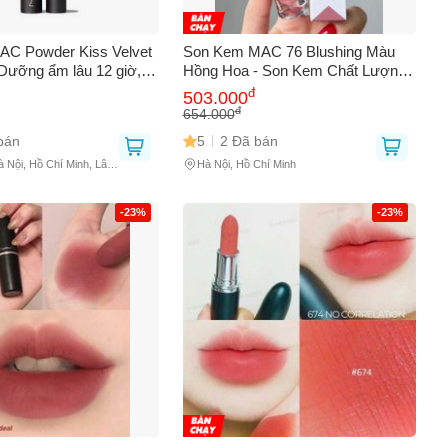
AC Powder Kiss Velvet
Son Kem MAC 76 Blushing Màu
 Dưỡng ẩm lâu 12 giờ,
Hồng Hoa - Son Kem Chất Lượng
875 Đỏ Cam, 877 Đỏ
Cao Cho Đôi Môi Rạng Ngời, Dễ
đ
503.000
 Đỏ Ruby, Mỹ
Dàng Makeup, Sản Phẩm Mỹ
đ
654.000
Phẩm Nổi Bật
bán
5
2 Đã bán
à Nội, Hồ Chí Minh, Lâm
Hà Nội, Hồ Chí Minh
Nguyên
-23%
-23%