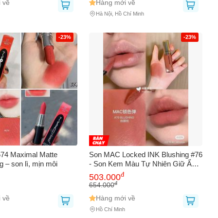
 về
Hàng mới về
AY
Hà Nội, Hồ Chí Minh
-23%
-23%
74 Maximal Matte
Son MAC Locked INK Blushing #76
g – son lì, mịn môi
- Son Kem Màu Tự Nhiên Giữ Ẩm
Môi Mềm, Đẹp Tự Nhiên, Dành
đ
503.000
Cho Những Ai Yêu Thích Làm Đẹp
đ
654.000
 về
Hàng mới về
Hồ Chí Minh