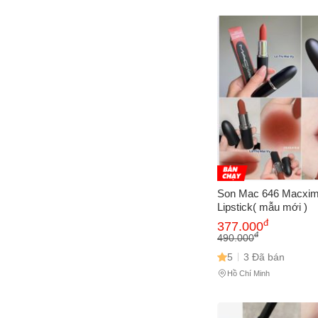
Son Mac 646 Macxima
Lipstick( mẫu mới )
đ
377.000
đ
490.000
5
3 Đã bán
Hồ Chí Minh