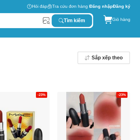
Hỏi đáp
Tra cứu đơn hàng
Đăng nhập
Đăng ký
Giỏ hàng
Tìm kiếm
Sắp xếp theo
-23%
-23%