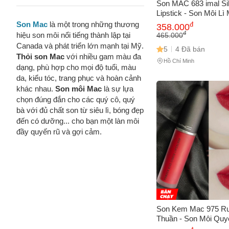
Son MAC 683 imal Si
Lipstick - Son Môi Lì
Sang Trọng, Đều Mà
Son Mac
là một trong những thương
đ
358.000
Phong Cách Tự Nhiê
đ
hiệu son môi nổi tiếng thành lập tại
465.000
Canada và phát triển lớn mạnh tại Mỹ.
5
4 Đã bán
Thỏi son Mac
với nhiều gam màu đa
Hồ Chí Minh
dạng, phù hợp cho mọi độ tuổi, màu
da, kiểu tóc, trang phục và hoàn cảnh
khác nhau.
Son môi Mac
là sự lựa
chọn đúng đắn cho các quý cô, quý
bà với đủ chất son từ siêu lì, bóng đẹp
đến có dưỡng... cho bạn một làn môi
đầy quyến rũ và gợi cảm.
Son Kem Mac 975 R
Thuần - Son Môi Quy
Bám Cao, Dễ Thoa, 