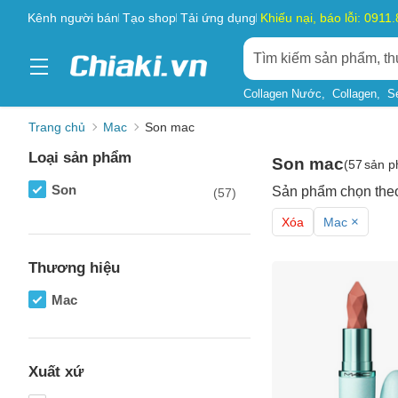
Kênh người bán
Tạo shop
Tải ứng dụng
Khiếu nại, báo lỗi: 0911
Collagen Nước
Collagen
S
Trang chủ
Mac
Son mac
Loại sản phẩm
Son mac
(
57
sản p
Son
Sản phẩm chọn the
(57)
×
Xóa
Mac
Thương hiệu
Mac
Xuất xứ