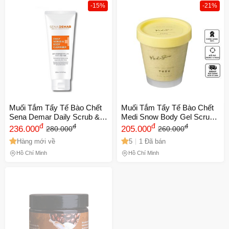
-15%
-21%
Muối Tắm Tẩy Tế Bào Chết
Muối Tắm Tẩy Tế Bào Chết
Sena Demar Daily Scrub &
Medi Snow Body Gel Scrub
Body Cleanser - Dưỡng Da
đ
Hương Cam Yuzu & Matcha
đ
đ
đ
236.000
205.000
280.000
260.000
Mềm Mịn, Sạch Sâu Cho Tất
- Dưỡng Da Tự Nhiên, Làm
Hàng mới về
5
1 Đã bán
Cả Các Loại Da
Sáng Da Mịn Màng
Hồ Chí Minh
Hồ Chí Minh