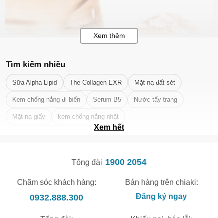
Tìm kiếm nhiều
Sữa Alpha Lipid
The Collagen EXR
Mặt nạ đất sét
Kem chống nắng đi biển
Serum B5
Nước tẩy trang
Mặt nạ giấy
kem chống nắng nhật
Xem hết
Tẩy tế bào chết da mặt tốt nhất
1900 2054
Tổng đài
Chăm sóc khách hàng:
Bán hàng trên chiaki:
0932.888.300
Đăng ký ngay