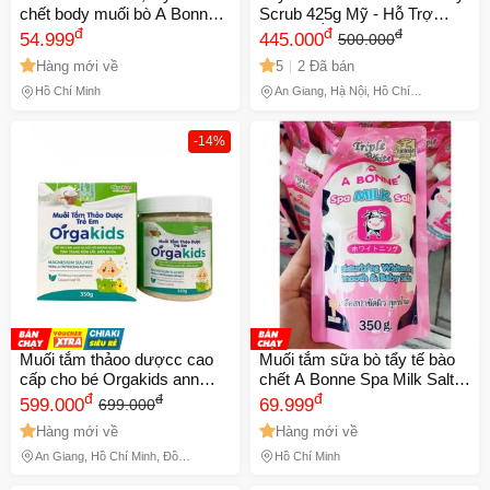
chết body muối bò A Bonne
Scrub 425g Mỹ - Hỗ Trợ
trắng sáng mềm da dưỡng
đ
Dưỡng Ẩm Làm Sáng Da
đ
đ
54.999
445.000
500.000
ẩm Spa Milk Salt Thái Lan
Dưới Làn Nước Ấm, Trải
Hàng mới về
5
2 Đã bán
350gr 760213
Nghiệm Thư Giãn Tối Ưu
Hồ Chí Minh
An Giang, Hà Nội, Hồ Chí
Minh, Lâm Đồng, Thái Nguyên
-14%
Muối tắm thảoo dượcc cao
Muối tắm sữa bò tẩy tế bào
cấp cho bé Orgakids ann
chết A Bonne Spa Milk Salt
toànn cho trẻ sơ sinh, hiệu
đ
300g
đ
đ
599.000
69.999
699.000
quả nhanh với rôm sẩy, mẩn
Hàng mới về
Hàng mới về
ngứa - Hộp 350g
An Giang, Hồ Chí Minh, Đồng
Hồ Chí Minh
Tháp