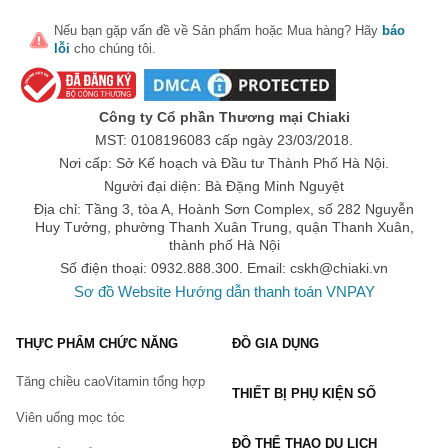
Muối tắm giúp thải độc cho cơ thể
Nếu bạn gặp vấn đề về
Sản phẩm
hoặc
Mua hàng
? Hãy
báo
lỗi
cho chúng tôi.
Muối tắm rất giàu các khoáng chất như kali, magiê, natri và
canxi Bằng cách ngâm mình trong muối tắm, bạn có thể
thải độc cơ thể
dễ dàng và hiệu quả vì làn da rất dễ hấp thu các
khoáng chất có trong muối tắm giúp thư giãn cơ thể và làm lành
Công ty Cổ phần Thương mại Chiaki
các vết thương.
MST: 0108196083 cấp ngày 23/03/2018.
Sử dụng muối tắm phù hợp hỗ trợ hình thành protein
Nơi cấp: Sở Kế hoạch và Đầu tư Thành Phố Hà Nội.
Khoa học đã chứng minh rằng mỗi lần ngâm muối có thể làm lành
Người đại diện: Bà Đặng Minh Nguyệt
các tổn thương tế bào thần kinh của não bộ và kích thích sự phát
Địa chỉ: Tầng 3, tòa A, Hoành Sơn Complex, số 282 Nguyễn
triển của não bằng cách tạo ra chất xám hoặc protein trong não
Huy Tưởng, phường Thanh Xuân Trung, quận Thanh Xuân,
bộ. Điều này giúp bạn thông minh hơn và hỗ trợ tăng cường khả
thành phố Hà Nội
năng nhanh nhạy khi giải quyết các vấn đề trong cuộc sống.
Số điện thoại: 0932.888.300. Email:
cskh@chiaki.vn
Muối tắm giúp giảm đau khớp và cơ một cách hiệu quả
Sơ đồ Website
Hướng dẫn thanh toán VNPAY
Trên thực tế, ngâm muối là một phương pháp truyền thống
chữa bệnh viêm khớp
do hàm lượng canxi
trong muối cao.
Muối tắm tẩy tế bào chết, mờ vết thâm, làm sáng da
THỰC PHẨM CHỨC NĂNG
ĐỒ GIA DỤNG
Tăng chiều cao
Vitamin tổng hợp
THIẾT BỊ PHỤ KIỆN SỐ
Viên uống mọc tóc
ĐỒ THỂ THAO DU LỊCH