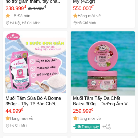
hỗ trợ giảm thâm, tẩy cha
Mỹ (425gr)
chết dưỡng trắng sáng da
đ
đ
đ
238.999
550.000
354.999
1.3Kg hương vani, oải
5 Đã bán
Hàng mới về
hương, hoa hồng
Hà Nội, Hồ Chí Minh
Hồ Chí Minh
Muối Tắm Sữa Bò A Bonne
Muối Tắm Tẩy Da Chết
350gr - Tẩy Tế Bào Chết,
Balea 300g – Dưỡng Ẩm Và
Dưỡng Ẩm, Làm Trắng Da -
đ
Làm Sạch Da Với Tinh Dầu
đ
44.999
259.999
Sản Phẩm Spa Thái Lan
Thiên Nhiên, Hương Thơm
Hàng mới về
Hàng mới về
Chính Hãng
Tươi Mát, Sản Phẩm
Hà
Skincare Mới 2024
Hồ Chí Minh
Trong ngày
Nội