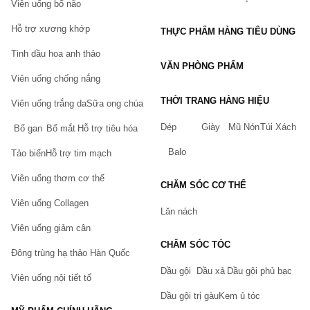
Viên uống bổ não
Hỗ trợ xương khớp
THỰC PHẨM HÀNG TIÊU DÙNG
Tinh dầu hoa anh thảo
VĂN PHÒNG PHẨM
Viên uống chống nắng
THỜI TRANG HÀNG HIỆU
Viên uống trắng da
Sữa ong chúa
Dép
Giày
Mũ Nón
Túi Xách
Bổ gan
Bổ mắt
Hỗ trợ tiêu hóa
Balo
Tảo biển
Hỗ trợ tim mạch
Viên uống thơm cơ thể
Đây được coi là là một trong những ưu điểm siêu lớn của muối
CHĂM SÓC CƠ THỂ
tắm trắng trong làm đẹp. Muối tắm giúp tẩy tế bào chết nhẹ
Viên uống Collagen
nhàng, đồng thời các khoáng chất trong muối tắm có ưu điểm
Lăn nách
nuôi dưỡng làn da. Sử dụng muối tắm là phương pháp tự nhiên
và lành tính cho da, đồng thời làm mịn da khô và đem lại cho bạn
Viên uống giảm cân
cảm giác mềm mại tuyệt vời.
CHĂM SÓC TÓC
Đông trùng hạ thảo Hàn Quốc
3. Cách sử dụng muối tắm tẩy tế bào chết hiệu quả
Dầu gội
Dầu xả
Dầu gội phủ bạc
Viên uống nội tiết tố
Khi dùng nước làm ướt cơ thể, lấy một lượng nhỏ xoa đều
Dầu gội trị gàu
Kem ủ tóc
lên da, massage nhẹ nhàng toàn thân, massage kỹ những
vùng da như nách, cùi chỏ, đầu gối ... Sau đó tắm lại bằng