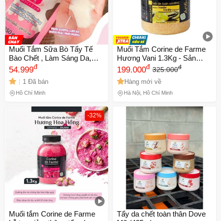
Muối Tắm Sữa Bò Tẩy Tế
Muối Tắm Corine de Farme
Bào Chết , Làm Sáng Da,
Hương Vani 1.3Kg - Sản
Dưỡng Da Mịn Màng A
đ
Phẩm Chăm Sóc Da Giúp
đ
đ
54.999
199.000
325.000
Bonne Spa Salt Thái Lan
Thư Giãn và Làm Mềm Da
1 Đã bán
Hàng mới về
350g
Cho Mọi Loại Da
Hồ Chí Minh
Hà Nội, Hồ Chí Minh
-32%
Muối tắm Corine de Farme
Tẩy da chết toàn thân Dove