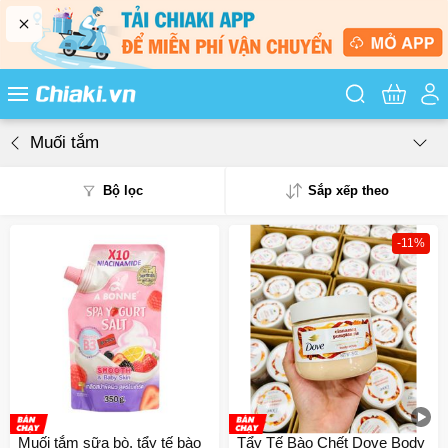
Tìm kiếm sản
Muối tắm
Bộ lọc
Sắp xếp theo
-11%
Phổ biến
Mua nhiều
Mới nhất
Giá từ thấp - cao
Giá từ cao - thấp
Muối tắm sữa bò, tẩy tế bào
Tẩy Tế Bào Chết Dove Body