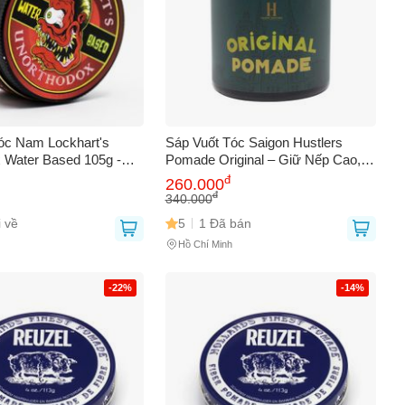
óc Nam Lockhart's
Sáp Vuốt Tóc Saigon Hustlers
 Water Based 105g -
Pomade Original – Giữ Nếp Cao,
hắc Chắn, Dưỡng Tóc
Thành Phần Tự Nhiên, Dùng Được
đ
260.000
, Dễ Gội Rửa
Cho Tóc Pompadour & Slicked
đ
340.000
Back 114g
 về
5
1 Đã bán
Hồ Chí Minh
-22%
-14%