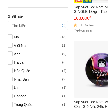
Sáp Vuốt Tóc Nam 
GINGLE 138gr - Tạo 
Siêu Bền, Không Dín
Xuất xứ
đ
183.000
Dễ Chịu, Phù Hợp T
1 Đã bán
Hồ Chí Minh
Mỹ
(18)
Việt Nam
(11)
Anh
(6)
Tên của
Hà Lan
(6)
Hàn Quốc
(4)
Số điện
Nhật Bản
(2)
Úc
(1)
Canada
(1)
Email
Sáp Vuốt Tóc Nam Vo
Trung Quốc
(1)
80g - Giữ Nếp 24h, 