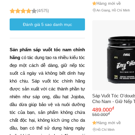
Hàng mới về
An Giang, Hồ Chí Minh
(4/575)
Đánh giá
5
sao danh mục
Sản phẩm sáp vuốt tóc nam chính 
hãng
 có tác dụng tạo ra nhiều kiểu tóc 
đẹp một cách dễ dàng, giữ nếp tóc 
suốt cả ngày và không bết dính hay 
khó chịu. Sáp vuốt tóc chính hãng 
được sản xuất với các thành phần tự 
Sáp Vuốt Tóc O'doud
nhiên như sáp ong, dầu hạt Jojoba, 
Cho Nam - Giữ Nếp 
dầu dừa giúp bảo vệ và nuôi dưỡng 
Tóc Tự Nhiên - Hươ
đ
489.000
tóc của bạn, sản phẩm không chứa 
Trà Xanh 114g
đ
550.000
chất độc hại, không kích ứng cho da 
Hàng mới về
dầu, bạn có thể sử dụng hàng ngày 
Hồ Chí Minh