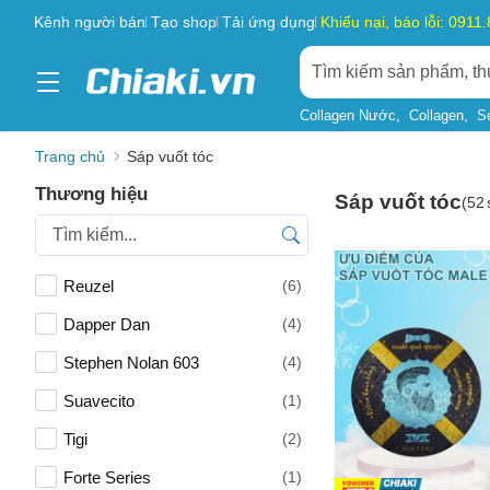
Kênh người bán
Tạo shop
Tải ứng dụng
Khiếu nại, báo lỗi: 0911
Collagen Nước
Collagen
S
Trang chủ
Sáp vuốt tóc
Thương hiệu
Sáp vuốt tóc
(
52
Reuzel
(6)
Dapper Dan
(4)
Stephen Nolan 603
(4)
Suavecito
(1)
Tigi
(2)
Forte Series
(1)