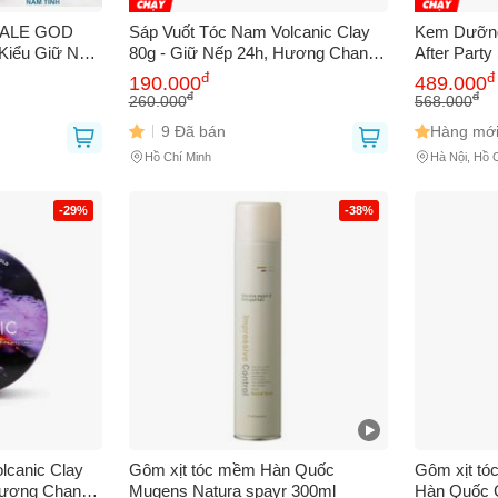
MALE GOD
Sáp Vuốt Tóc Nam Volcanic Clay
Kem Dưỡng
Kiểu Giữ Nếp
80g - Giữ Nếp 24h, Hương Chanh
After Part
h, Mùi Thơm
Tươi Mát, Phù Hợp Mọi Kiểu Tóc,
đ
đ
190.000
489.000
óc Ngắn
Dễ Dàng Gội Sạch
đ
đ
260.000
568.000
9 Đã bán
Hàng mới
Hồ Chí Minh
Hà Nội, Hồ 
Bạn gặp vấn đề về
Sản phẩm
hay
Mua hàng
?
-29%
-38%
Hãy báo lỗi cho chúng tôi. Hoặc gọi cho chúng tôi qua số
0911.888.30
 bạn
(*)
 thoại
(*)
lcanic Clay
Gôm xịt tóc mềm Hàn Quốc
Gôm xịt tó
Hương Chanh
Mugens Natura spayr 300ml
Hàn Quốc 