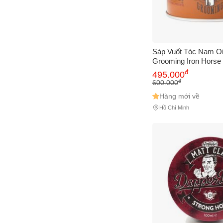
Sáp Vuốt Tóc Nam Oi
Grooming Iron Horse
Pomade - Giữ Nếp L
đ
495.000
Đẹp, Hương Amber & 
đ
600.000
100ml
Hàng mới về
Hồ Chí Minh