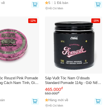
 về
5
1 Đã bán
Hồ Chí Minh
-12%
-15%
óc Reuzel Pink Pomade
Sáp Vuốt Tóc Nam O'douds
ng Cách Nam Tính, Giữ
Standard Pomade 114g - Giữ Nếp
Chắn, Dưỡng Tóc Khỏe
Chắc Chắn, Dưỡng Tóc Tự Nhiên,
đ
465.000
Dễ Rửa, Phong Cách Hiện Đại
đ
550.000
bán
Hàng mới về
Hồ Chí Minh