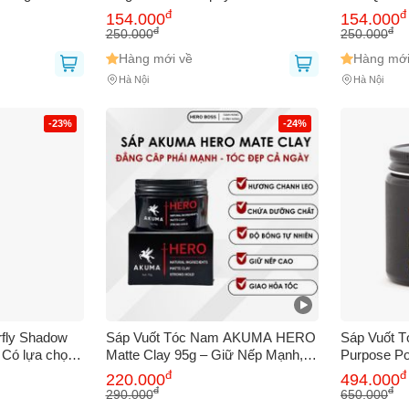
ọi Kiểu Tóc,
Spray 300
đ
đ
154.000
154.000
08812
bạn gặp phải
(*)
đ
đ
250.000
250.000
Hàng mới về
Hàng mới
Hà Nội
Hà Nội
-23%
-24%
GỬI BÁO LỖI
erfly Shadow
Sáp Vuốt Tóc Nam AKUMA HERO
Sáp Vuốt T
- Có lựa chọn
Matte Clay 95g – Giữ Nếp Mạnh,
Purpose P
 nam)
Không Bết Dính, Tạo Kiểu Tự
Tạo Kiểu, 
đ
đ
220.000
494.000
Nhiên
Thơm Tươi 
đ
đ
290.000
650.000