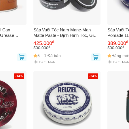
l Can
Sáp Vuốt Tóc Nam Mane-Man
Sáp Vuốt T
 Grease
Matte Paste - Định Hình Tóc, Giữ
Pomade 113
âu, Độ Bóng
Nếp Lâu, Dễ Sử Dụng, Hương
Nếp Hoàn 
đ
đ
425.000
389.000
Vanilla -
Thơm Nam Tính, 100Gram
Bềnh Và D
đ
đ
500.000
500.000
5
1 Đã bán
Hàng mới
Hồ Chí Minh
Hồ Chí Minh
-14%
-24%