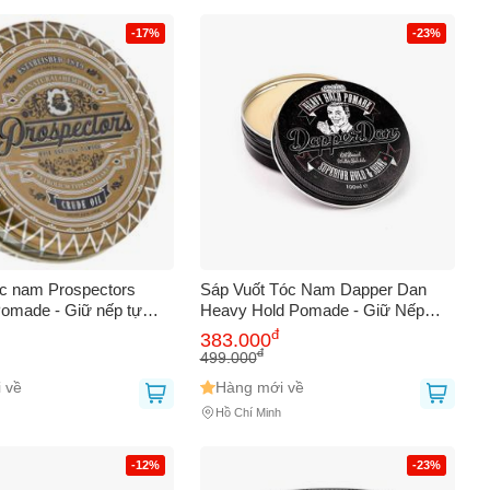
-17%
-23%
óc nam Prospectors
Sáp Vuốt Tóc Nam Dapper Dan
Pomade - Giữ nếp tự
Heavy Hold Pomade - Giữ Nếp
 đẹp và dễ tạo kiểu,
Tóc Tuyệt Đỉnh, Độ Bóng Cao, Dễ
đ
383.000
sản phẩm chăm sóc tóc
Dàng Tạo Kiểu 100ml
đ
499.000
 cao.
 về
Hàng mới về
Hồ Chí Minh
-12%
-23%