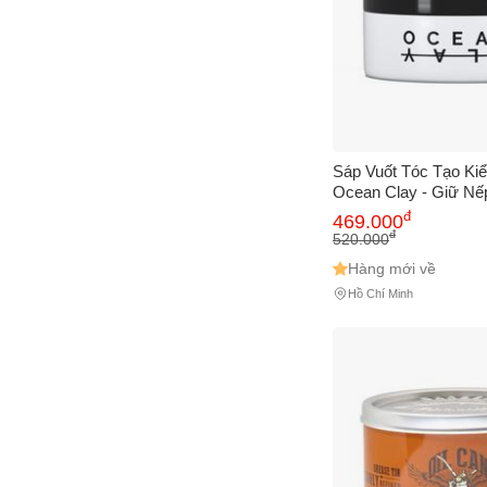
Sáp Vuốt Tóc Tạo Ki
Ocean Clay - Giữ Nế
Dưỡng Tóc, Hương 
đ
469.000
- Sản Phẩm Chất Lượ
đ
520.000
Drexler
Hàng mới về
Hồ Chí Minh