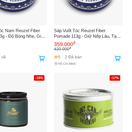
óc Nam Reuzel Fiber
Sáp Vuốt Tóc Reuzel Fiber
g - Độ Bóng Nhẹ, Giữ
Pomade 113g - Giữ Nếp Lâu, Tạo
Hảo Cho Mái Tóc Bồng
Kiểu Dễ Dàng, Phù Hợp Với Tóc
đ
359.000
ày Dặn
Dài Và Tóc Uốn Phồng
đ
420.000
 về
5
2 Đã bán
Hồ Chí Minh
-19%
-17%