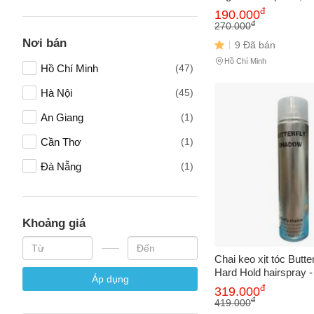
Tươi Mát, Phù Hợp M
đ
190.000
usa
(1)
Dễ Dàng Gội Sạch 6
Vấn đề 
đ
270.000
Việt Nam
(1)
Nơi bán
9 Đã bán
Hồ Chí Minh
Hồ Chí Minh
(47)
Mô tả
(*)
Hà Nội
(45)
An Giang
(1)
Cần Thơ
(1)
Đà Nẵng
(1)
Khoảng giá
Chai keo xịt tóc Butt
Hard Hold hairspray 
Áp dụng
(Sản phẩm dành cho
đ
319.000
đ
419.000