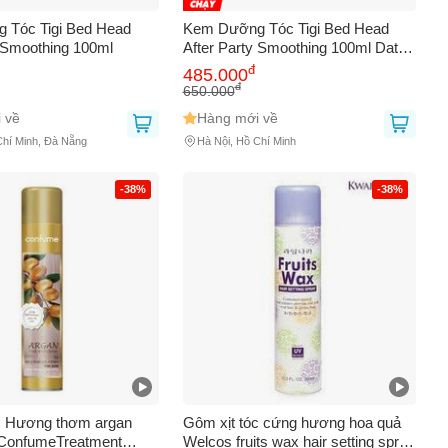
 Tóc Tigi Bed Head
Kem Dưỡng Tóc Tigi Bed Head
y Smoothing 100ml
After Party Smoothing 100ml Date
Xa NK
đ
485.000
đ
650.000
 về
Hàng mới về
Chí Minh, Đà Nẵng
Hà Nội, Hồ Chí Minh
-38%
-38%
0
c Hương thơm argan
Gôm xịt tóc cứng hương hoa quả
ConfumeTreatment
Welcos fruits wax hair setting spray