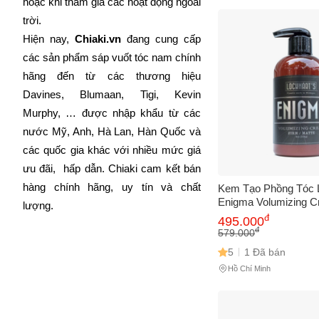
hoặc khi tham gia các hoạt động ngoài 
trời. 
Hiện nay, 
Chiaki.vn
 đang cung cấp 
các sản phẩm sáp vuốt tóc nam chính 
hãng đến từ các thương hiệu 
Davines, Blumaan, Tigi, Kevin 
Murphy, … được nhập khẩu từ các 
nước Mỹ, Anh, Hà Lan, Hàn Quốc và 
các quốc gia khác với nhiều mức giá 
ưu đãi,  hấp dẫn. Chiaki cam kết bán 
hàng chính hãng, uy tín và chất 
Kem Tạo Phồng Tóc L
Enigma Volumizing C
lượng.
Trì Nếp Tóc Mạnh Mẽ
đ
495.000
Matte, Phù Hợp Với M
đ
579.000
5
1 Đã bán
Hồ Chí Minh