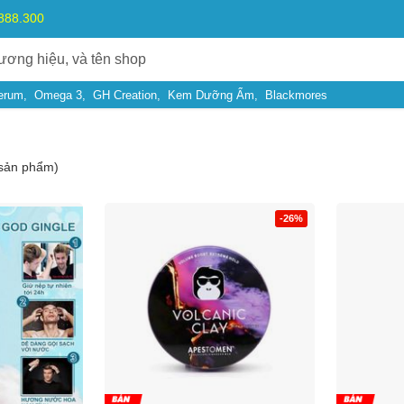
.888.300
erum
Omega 3
GH Creation
Kem Dưỡng Ẩm
Blackmores
sản phẩm)
-26%