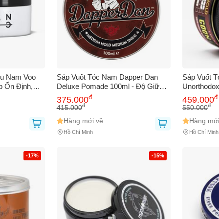
ểu Nam Voo
Sáp Vuốt Tóc Nam Dapper Dan
Sáp Vuốt T
p Ổn Định,
Deluxe Pomade 100ml - Độ Giữ
Unorthodox
Dừa Tự Nhiên
Nếp Cao, Bóng Đẹp Tự Nhiên,
Giữ Nếp C
đ
đ
375.000
459.000
ng từ Dre
Hương Vanilla & Honey - Dễ Tạo
Khỏe Mạnh
đ
đ
415.000
550.000
Kiểu, Không Khô Tóc
Hàng mới về
Hàng mới
Hồ Chí Minh
Hồ Chí Minh
-17%
-15%