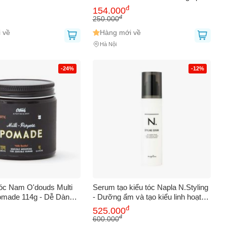
ml
300ml
đ
154.000
đ
250.000
 về
Hàng mới về
Hà Nội
-24%
-12%
óc Nam O'douds Multi
Serum tạo kiểu tóc Napla N.Styling
omade 114g - Dễ Dàng
- Dưỡng ẩm và tạo kiểu linh hoạt
Độ Bóng Cao và Hương
cho mọi loại tóc, dễ sử dụng, giúp
đ
525.000
Mát Cedar Citrus
tóc luôn quyến rũ.
đ
600.000