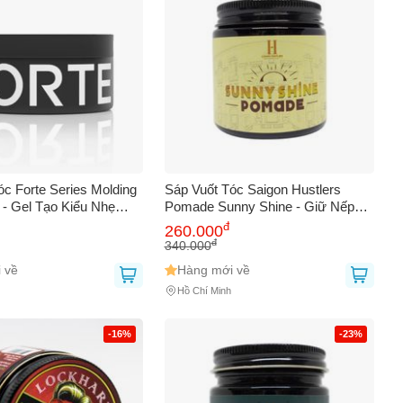
AY
óc Forte Series Molding
Sáp Vuốt Tóc Saigon Hustlers
 - Gel Tạo Kiểu Nhẹ
Pomade Sunny Shine - Giữ Nếp
 Nếp Tóc Bồng Bềnh,
Nhẹ, Bóng Cao, Dưỡng Tóc Mềm
đ
260.000
Dính, Dễ Gội Rửa
Mượt Với Hương Citrus Tươi Mát
đ
340.000
100g
 về
Hàng mới về
Hồ Chí Minh
-16%
-23%