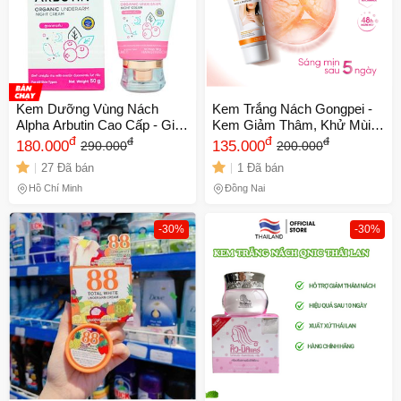
Kem Dưỡng Vùng Nách
Kem Trắng Nách Gongpei -
Alpha Arbutin Cao Cấp - Giúp
Kem Giảm Thâm, Khử Mùi
Sạch Thâm, Trắng Da, Cung
đ
Hôi Nách Hàn Quốc Chất
đ
đ
đ
180.000
135.000
290.000
200.000
Cấp Độ Ẩm Cho Làn Da Mịn
lượng, Sáng Da Hiệu Quả
27 Đã bán
1 Đã bán
Màng
60g
Hồ Chí Minh
Đồng Nai
-30%
-30%