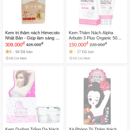
Kem trị thâm nách Himecoto
Kem Thâm Nách Alpha
Nhật Bản - Giúp làm sáng da
Arbutin 3 Plus Organic 50G -
vùng dưới cánh tay, cải thiện
đ
Giúp Làm Sáng Vùng Nách,
đ
đ
đ
309.000
150.000
426.000
220.000
tình trạng thâm sạm, an toàn
Dưỡng Ẩm Tự Nhiên, Chăm
5
94 Đã bán
27 Đã bán
và hiệu quả.
Sóc Da Mềm Mại
Hồ Chí Minh
Hồ Chí Minh
🎁 Đừng Bỏ Lỡ! 🎁
Kem Dưỡng Trắng Da Nách
Xà Phòng Trị Thâm Nách