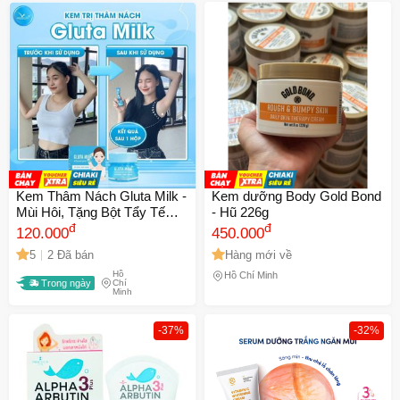
Kem Thâm Nách Gluta Milk -
Kem dưỡng Body Gold Bond
Mùi Hôi, Tặng Bột Tẩy Tế
- Hũ 226g
Bào Chết Cao Cấp - Cho Mẹ
đ
đ
120.000
450.000
Bầu & Sau Sinh
5
2 Đã bán
Hàng mới về
Hồ
Hồ Chí Minh
Trong ngày
Chí
Minh
-37%
-32%