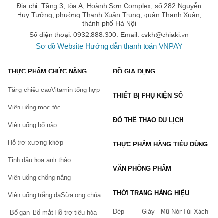
Địa chỉ: Tầng 3, tòa A, Hoành Sơn Complex, số 282 Nguyễn
Cách sử dụng kem trị thâm nách hiệu quả
Huy Tưởng, phường Thanh Xuân Trung, quận Thanh Xuân,
Nên bôi kem vào những lúc bạn nghỉ ngơi ít vận động như vây kem
thành phố Hà Nội
sẽ không bị mồ hôi làm giảm ưu điểm.
Số điện thoại: 0932.888.300. Email:
cskh@chiaki.vn
Bôi khi da sạch thông thoáng sẽ giúp cho các hoạt chất có trong kem
Sơ đồ Website
Hướng dẫn thanh toán VNPAY
thẩm thấu và phát huy ưu điểm nhất
Mua kem trị thâm nách hiệu quả ở đâu giá rẻ
THỰC PHẨM CHỨC NĂNG
ĐỒ GIA DỤNG
Hiện nay, các sản phẩm
 kem trị thâm nách chính hãng
 và nhiều 
Tăng chiều cao
Vitamin tổng hợp
sản phẩm
 trắng da 
đang được bán tại
 Sàn thương mại điện tử
THIẾT BỊ PHỤ KIỆN SỐ
Chiaki trên toàn quốc.
Viên uống mọc tóc
Bạn có thể mua trực tiếp trên website hoặc đặt hàng qua
ĐỒ THỂ THAO DU LỊCH
Viên uống bổ não
hotline:
Website:
Chiaki.vn
Hỗ trợ xương khớp
THỰC PHẨM HÀNG TIÊU DÙNG
Hotline: 0932.888.300
Tinh dầu hoa anh thảo
Email:
cskh@chiaki.vn
VĂN PHÒNG PHẨM
Địa chỉ: Tầng 3, tòa A, Hoành Sơn Complex, số 282 Nguyễn
Viên uống chống nắng
Huy Tưởng, Thanh Xuân Trung, Thanh Xuân, Hà Nội.
THỜI TRANG HÀNG HIỆU
Viên uống trắng da
Sữa ong chúa
<<------------------------------------->>
Dép
Giày
Mũ Nón
Túi Xách
Khi mua các sản phẩm kem trị thâm nách và sản phẩm chăm
Bổ gan
Bổ mắt
Hỗ trợ tiêu hóa