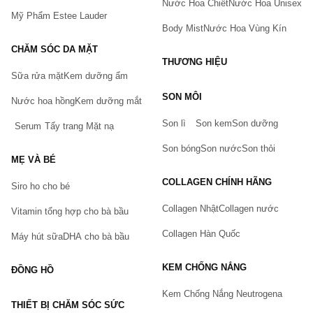
Nước Hoa Chiết
Nước Hoa Unisex
Mỹ Phẩm Estee Lauder
Body Mist
Nước Hoa Vùng Kín
CHĂM SÓC DA MẶT
THƯƠNG HIỆU
Sữa rửa mặt
Kem dưỡng ẩm
Bạn gặp vấn đề về sản phẩm hay mua hàng?
SON MÔI
Nước hoa hồng
Kem dưỡng mắt
Hãy báo lỗi cho chúng tôi. Hoặc gọi cho chúng tôi qua số
0911.888.300
Son lì
Son kem
Son dưỡng
Serum
Tẩy trang
Mặt nạ
Tên của bạn
(*)
Son bóng
Son nước
Son thỏi
MẸ VÀ BÉ
COLLAGEN CHÍNH HÃNG
Siro ho cho bé
Số điện thoại
(*)
Collagen Nhật
Collagen nước
Vitamin tổng hợp cho bà bầu
Collagen Hàn Quốc
Máy hút sữa
DHA cho bà bầu
Email
KEM CHỐNG NẮNG
ĐỒNG HỒ
Kem Chống Nắng Neutrogena
THIẾT BỊ CHĂM SÓC SỨC