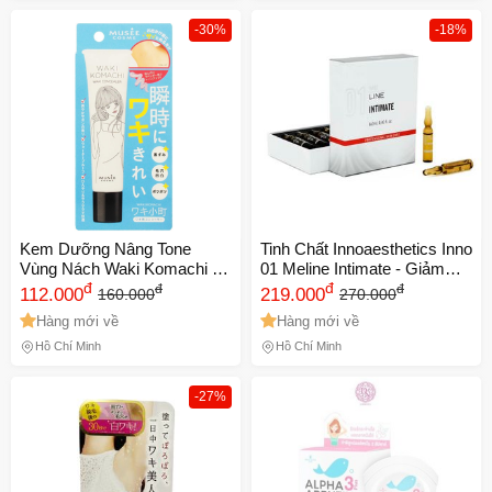
-30%
-18%
Kem Dưỡng Nâng Tone
Tinh Chất Innoaesthetics Inno
Vùng Nách Waki Komachi -
01 Meline Intimate - Giảm
Kem Trị Thâm Giúp Da Dưới
đ
Thâm Da Vùng Nhạy Cảm,
đ
đ
đ
112.000
219.000
160.000
270.000
Cánh Tay Đều Màu, Dưỡng
Làm Hồng Nách, Bikini, An
Hàng mới về
Hàng mới về
Ẩm Mịn Màng, Hương Thơm
Toàn Từ Thiên Nhiên
Nhẹ
Hồ Chí Minh
Hồ Chí Minh
-27%