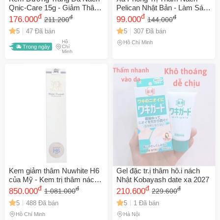
Mã Giảm Giá Dành Riêng Cho Bạn
Qnic-Care 15g - Giảm Thâm,
Pelican Nhật Bản - Làm Sáng
Chống Mùi, Làm Mượt Da
đ
Da, Khử Mùi, Giúp Vùng
đ
đ
đ
176.000
99.000
211.200
144.000
Giảm ngay
-
cho bất kỳ đơn hàng nào.
Dưới Cánh Tay, Chiết Xuất
Nách Mịn Màng Tự Tin,
5
47 Đã bán
5
307 Đã bán
Cam Thảo, Vitamin B3, C
Hương Thảo Mộc Dịu Nhẹ
Hồ
Hồ Chí Minh
XXX-XXXX
Trong ngày
Chí
Minh
Số lần áp dụng:
1
lần
Áp dụng cho đơn hàng từ:
0
Chỉ áp dụng cho gian hàng:
Ngày hết hạn:
LẤY MÃ NGAY
Kem giảm thâm Nuwhite H6
Gel đặc tr.ị thâm hô.i nách
của Mỹ - Kem trị thâm nách,
Nhật Kobayash date xa 2027
bẹn, mông hiệu quả với thành
đ
đ
đ
đ
850.000
210.600
1.081.000
229.600
phần thiên nhiên dịu nhẹ và
5
488 Đã bán
5
1 Đã bán
cải thiện sắc tố da
Hồ Chí Minh
Hà Nội