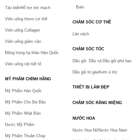
sóc da tại Chiaki.vn bạn sẽ được hưởng những quyền lợi:
Balo
Tảo biển
Hỗ trợ tim mạch
100% sản phẩm chính hãng. Có tem dán đảm bảo của
Chiaki.vn
Viên uống thơm cơ thể
CHĂM SÓC CƠ THỂ
Hoàn tiền, đổi trả trong 5 ngày nếu có lỗi của nhà sản xuất và
Viên uống Collagen
hỏng hóc trong quá trình vận chuyển. (Xem thêm:
Chính
Lăn nách
sách đổi trả hàng tại Chiaki
)
Viên uống giảm cân
Giao hàng thu tiền, thanh toán online nhiều phương thức.
CHĂM SÓC TÓC
Đông trùng hạ thảo Hàn Quốc
Tích điểm đổi quà và nhiều ưu đãi theo sự kiện khác.
Dầu gội
Dầu xả
Dầu gội phủ bạc
Viên uống nội tiết tố
Cách đặt hàng tại Chiaki.vn
Dầu gội trị gàu
Kem ủ tóc
Quý khách có thể tham khảo
hướng dẫn đặt hàng tại
MỸ PHẨM CHÍNH HÃNG
Chiaki
chúng tôi sẽ liên hệ lại Quý Khách trong thời gian
ngắn nhất.
THIẾT BỊ LÀM ĐẸP
Mỹ Phẩm Hàn Quốc
Mỹ Phẩm Cho Bà Bầu
CHĂM SÓC RĂNG MIỆNG
Mỹ Phẩm Nhật Bản
NƯỚC HOA
Dược Mỹ Phẩm
Nước Hoa Nữ
Nước Hoa Nam
Mỹ Phẩm Thuần Chay