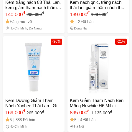
Kem trắng nách 88 Thái Lan,
Kem nách qnic, trắng nách
kem giảm thâm nách thâm
thái lan, giảm thâm nách thái
mông, khử mùi hôi nách
đ
lan, giảm thâm vòng ba chính
đ
đ
đ
140.000
139.000
200.000
199.000
hãng 15gr
Hàng mới về
2 Đã bán
Hồ Chí Minh, Đà Nẵng
Đồng Nai
-36%
-21%
Kem Dưỡng Giảm Thâm
Kem Giảm Thâm Nách Bẹn
Nách Yanhee Thái Lan - Giúp
Mông Nuwhite H6 Mibiti
Da Dưới Cánh Tay Trắng
đ
Prudente 5ml - Làm Trắng Da
đ
đ
đ
169.000
895.000
265.000
1.135.000
Sáng, Mịn Màu và Chăm Sóc
Nhạy Cảm, Phục Hồi Sức
5
888 Đã bán
5
4 Đã bán
Dịu Nhẹ
Sống Cho Da
Hồ Chí Minh
Hà Nội