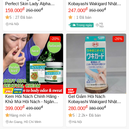
Perfect Skin Lady Alpha
Kobayashi Wakigard Nhật
Arbutin 3 Plus+ 30g - Kem Trị
đ
Bản Chính Hãng | Hỗ Trợ
đ
đ
đ
159.000
247.000
250.000
350.000
Thâm Nách, Làm Sáng Da
Khử Mùi, Chăm Sóc Da
5
27 Đã bán
1 Đã bán
Tự Nhiên, Chăm Sóc Da Ẩm
Vùng Nách
Hà
Mịn
Hà Nội
Trong ngày
Nội
-20%
-26%
Kem Hôi Nách Chính Hãng -
Gel Giảm Hôi Nách
Khử Mùi Hôi Nách - Ngăn
Kobayashi Wakigard Nhật
Tiết Mồ Hôi - Giảm Thâm-
đ
Bản - Sáng Da Vùng Nách,
đ
đ
đ
399.000
280.000
499.000
380.000
Underarm Deodorant Cream
Chăm Sóc Da Nhạy Cảm,
Hàng mới về
5
2.2k+ Đã bán
Ngăn Ngừa Mùi Hôi Hiệu
Quả
An Giang, Hồ Chí Minh
Hà Nội