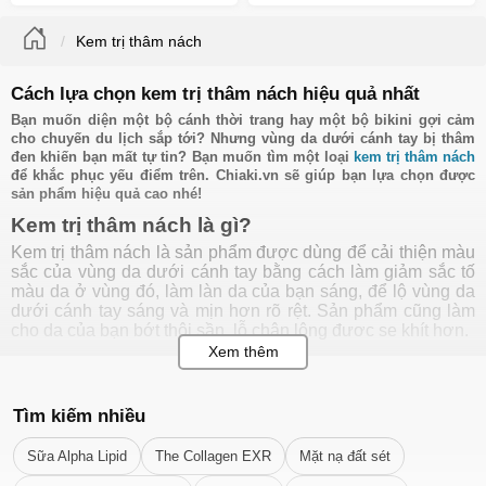
Kem trị thâm nách
Cách lựa chọn kem trị thâm nách hiệu quả nhất
Bạn muốn diện một bộ cánh thời trang hay một bộ bikini gợi cảm
cho chuyến du lịch sắp tới? Nhưng vùng da dưới cánh tay bị thâm
đen khiến bạn mất tự tin? Bạn muốn tìm một loại
kem trị thâm nách
để khắc phục yếu điểm trên. Chiaki.vn sẽ giúp bạn lựa chọn được
sản phẩm hiệu quả cao nhé!
Kem trị thâm nách là gì?
Kem trị thâm nách là sản phẩm được dùng để cải thiện màu
sắc của vùng da dưới cánh tay bằng cách làm giảm sắc tố
màu da ở vùng đó, làm làn da của bạn sáng, để lộ vùng da
dưới cánh tay sáng và mịn hơn rõ rệt. Sản phẩm cũng làm
cho da của bạn bớt thôi sần, lỗ chân lông đươc se khít hơn.
Kem trắng nách hay serum trị thâm nách có kết cấu kem
mịn, thẩm thấu nhanh, không đem lại cảm giác nhờn rít cho
người sử dụng.
Tìm kiếm nhiều
Thành phần chứa các sản phẩm từ thiên nhiên, không gây
kích ứng và có khả năng khử mùi, mang đến mùi hương dễ
Sữa Alpha Lipid
The Collagen EXR
Mặt nạ đất sét
chịu. Đa dạng chủng loại giúp bạn lựa chọn.