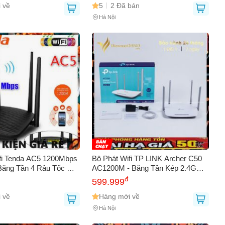
 về
5
2 Đã bán
Hà Nội
fi Tenda AC5 1200Mbps
Bộ Phát Wifi TP LINK Archer C50
 Băng Tần 4 Râu Tốc Độ
AC1200M - Băng Tần Kép 2.4G
rợ Chơi Game và
300Mbps & 5G 867Mbps, 5 ăng ten
đ
599.999
 Hướng Dẫn Cài Đặt
mạnh mẽ, Tốc độ cao cho Video
 về
HD & Game
Hàng mới về
Hà Nội