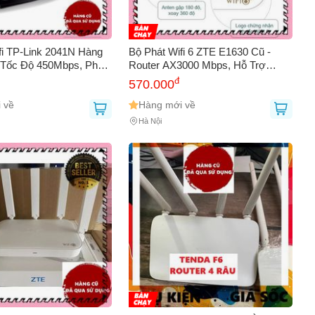
fi TP-Link 2041N Hàng
Bộ Phát Wifi 6 ZTE E1630 Cũ -
 Tốc Độ 450Mbps, Phát
Router AX3000 Mbps, Hỗ Trợ
 Dễ Cài Đặt, Bảo Hành
Mesh 2 Băng Tần, Tốc Độ Cao, Cài
đ
570.000
ternet Ổn Định
Đặt Dễ Dàng
 về
Hàng mới về
Hà Nội