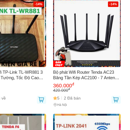
-14%
-14%
fi TP-Link TL-WR881 3
Bộ phát Wifi Router Tenda AC23
 Tường, Tốc Độ Cao
Băng Tần Kép AC2100 - 7 Anten
Phụ Kiện Giá Rẻ, Hàng
6dBi, Kết Nối 128 Thiết Bị, Tốc Độ
đ
360.000
dụng, Hiệu Năng Tốt
2100Mbps, Chức Năng Repeater
đ
420.000
 về
5
2 Đã bán
Hà Nội