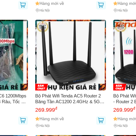
Hàng mới về
Hàng mới
Hà Nội
Hà Nội
AC6 1200Mbps
Bộ Phát Wifi Tenda AC5 Router 2
Bộ Phát Wi
4 Râu, Tốc Độ
Băng Tần AC1200 2.4GHz & 5GHz
- Router 2
O, Cục Phát
- Hướng Dẫn Cài Đặt Tiếng Việt -
Cao, Hỗ T
đ
đ
269.999
269.999
g
Tín Hiệu Mạnh Mẽ, Tốc Độ Cao
Stream 4K,
Hàng mới về
Chi Tiết
Hàng mới
Hà Nội
Hà Nội