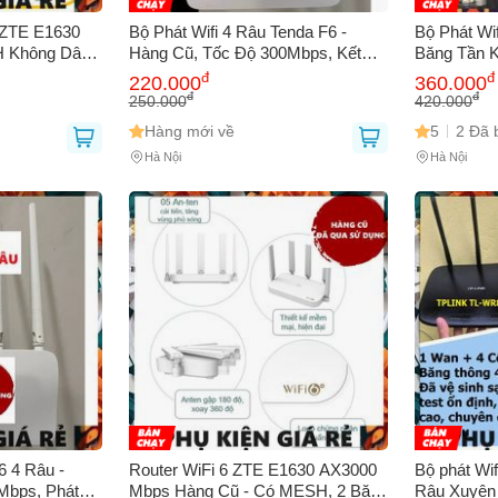
6 ZTE E1630
Bộ Phát Wifi 4 Râu Tenda F6 -
Bộ Phát Wi
 Không Dây,
Hàng Cũ, Tốc Độ 300Mbps, Kết
Băng Tần K
N/WAN,
Nối Mạnh Mẽ, Router Chất Lượng,
Độ 2100Mbp
đ
đ
220.000
360.000
, Cài Đặt Dễ
Tiết Kiệm Chi Phí
Hỗ Trợ 128 
đ
đ
250.000
420.000
Hàng mới về
5
2 Đã 
Hà Nội
Hà Nội
Bạn gặp vấn đề về
Sản phẩm
hay
Mua hàng
?
Hãy báo lỗi cho chúng tôi. Hoặc gọi cho chúng tôi qua số
0911.888.30
 bạn
(*)
 thoại
(*)
6 4 Râu -
Router WiFi 6 ZTE E1630 AX3000
Bộ phát Wi
Mbps, Phát
Mbps Hàng Cũ - Có MESH, 2 Băng
Râu Xuyên