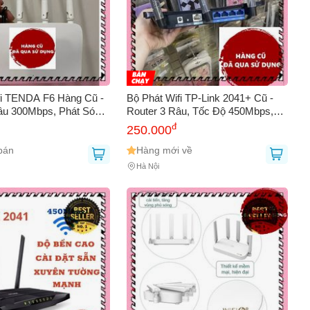
fi TENDA F6 Hàng Cũ -
Bộ Phát Wifi TP-Link 2041+ Cũ -
âu 300Mbps, Phát Sóng
Router 3 Râu, Tốc Độ 450Mbps,
t Kế Đơn Giản và Dễ Cài
Xuyên Tường Sóng Khỏe, Phù
đ
250.000
Hợp Làm Wifi Phụ Thứ 2
bán
Hàng mới về
Hà Nội