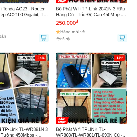
fi Tenda AC23 - Router
Bộ Phát Wifi TP-Link 2041N 3 Râu
ép AC2100 Gigabit, Tốc
Hàng Cũ - Tốc Độ Cao 450Mbps,
s, 7 Ống Anten 6dbi,
Xuyên Tường, Thiết Kế Dễ Dàng
đ
250.000
Thiết Bị
Sử Dụng, Bảo Hành Dài Hạn
Hàng mới về
bán
Hà Nội
-14%
-14%
0
fi TP-Link TL-WR881N 3
Bộ Phát Wifi TPLINK TL-
 Tường 450Mbps -
WR880/TL-WR881/TL-890N Cũ -