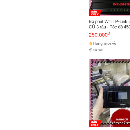
Bộ phát Wifi TP-Lin
CŨ 3 râu - Tốc độ 45
Sóng Mạnh Xuyên Tư
đ
250.000
Dễ Dàng, Bảo Hành 
Hàng mới về
Hà Nội