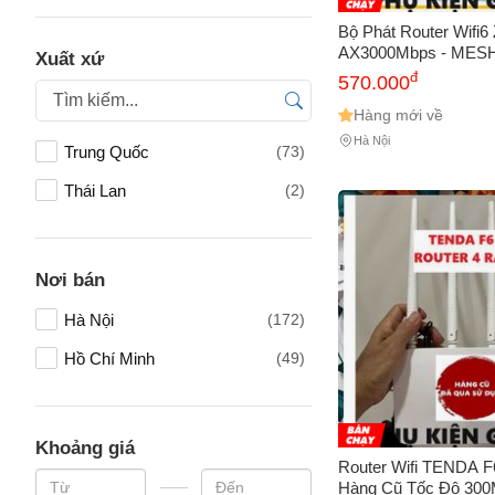
Bộ Phát Router Wifi
AX3000Mbps - MESH
Xuất xứ
Hàng Cũ, 4 Cổng LA
đ
570.000
Tương Thích 80 User
Dàng
Hàng mới về
Hà Nội
Trung Quốc
(73)
Thái Lan
(2)
Tên của
Nơi bán
Hà Nội
(172)
Số điện
Hồ Chí Minh
(49)
Email
Khoảng giá
Router Wifi TENDA F
Hàng Cũ Tốc Độ 300