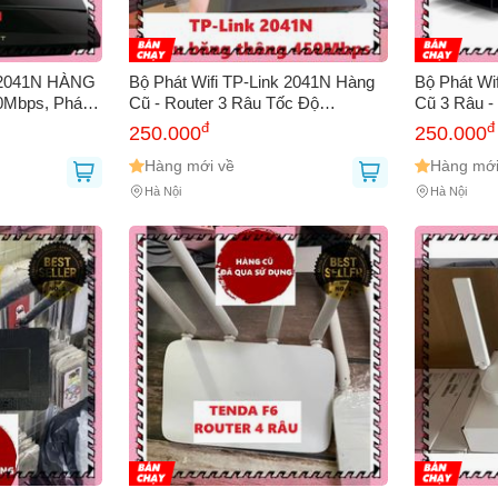
k 2041N HÀNG
Bộ Phát Wifi TP-Link 2041N Hàng
Bộ Phát Wi
0Mbps, Phát
Cũ - Router 3 Râu Tốc Độ
Cũ 3 Râu -
ờng, Cài Đặt
450Mbps Xuyên Tường Sóng
Sóng Mạnh,
đ
đ
250.000
250.000
Dài Hạn
Khỏe, Dễ Dàng Cài Đặt
Dài Hạn, In
Hàng mới về
Hàng mới
Hà Nội
Hà Nội