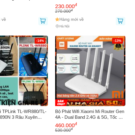
nh Trạng Đẹp, Bảo
Xuyên Tường 3 Râu, Tốc Độ
đ
230.000
ạn, Dễ Dàng Cài Đặt
450Mbps, Thiết Kế Chắc Chắn, Giá
đ
270.000
Rẻ, Đảm Bảo Kết Nối Ổn Định
 về
Hàng mới về
Hà Nội
-14%
-13%
fi TPLink TL-WR880/TL-
Bộ Phát Wifi Xiaomi Mi Router Gen
890N 3 Râu Xuyên
4A - Dual Band 2.4G & 5G, Tốc Độ
c độ 450Mbps - Phụ
1200Mbps, Bảo Hành 12 Tháng,
đ
460.000
 đã qua sử dụng
Chính Hãng
đ
530.000