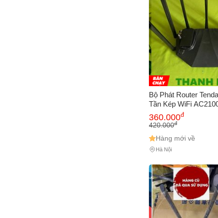
Cách
Sa
Tr
m
Bộ Phát Router Tend
Tần Kép WiFi AC2100 
Kết Nối Mạng Mạnh 
đ
360.000
5GHz, Hỗ Trợ 128 Thi
đ
420.000
Hàng mới về
Hà Nội