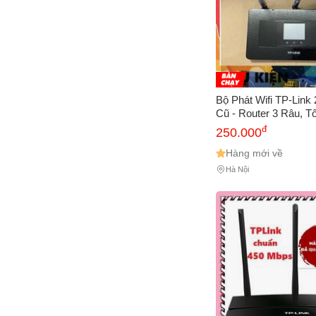
Bộ Phát Wifi TP-Link
Cũ - Router 3 Râu, T
450Mbps Xuyên Tườn
đ
250.000
Mạng Ổn Định, Giá T
Hàng mới về
Hà Nội