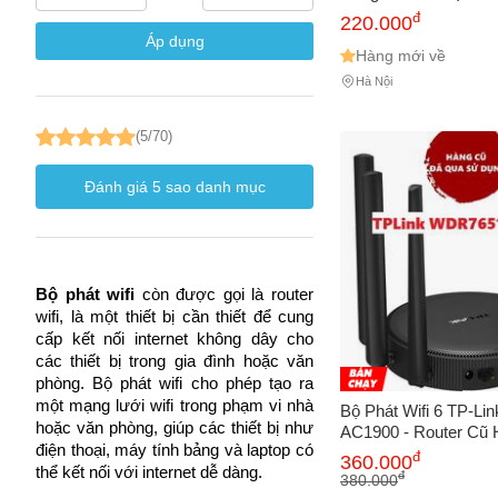
Sóng Mạnh Mẽ, Giá T
đ
220.000
Đặt
Vấn đề 
Áp dụng
Hàng mới về
Hà Nội
Mô tả
(*)
(5/70)
Đánh giá
5
sao danh mục
Bộ phát wifi 
còn được gọi là router 
wifi, là một thiết bị cần thiết để cung 
cấp kết nối internet không dây cho 
các thiết bị trong gia đình hoặc văn 
phòng. Bộ phát wifi cho phép tạo ra 
một mạng lưới wifi trong phạm vi nhà 
Bộ Phát Wifi 6 TP-L
hoặc văn phòng, giúp các thiết bị như 
AC1900 - Router Cũ
điện thoại, máy tính bảng và laptop có 
2 Băng Tần Xuyên T
đ
360.000
thể kết nối với internet dễ dàng.
1.9Gbps, Kiểu Dáng 
đ
380.000