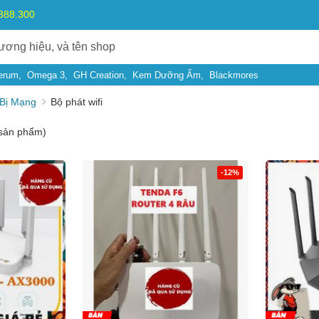
.888.300
erum
Omega 3
GH Creation
Kem Dưỡng Ẩm
Blackmores
 Bị Mạng
Bộ phát wifi
sản phẩm)
-12%