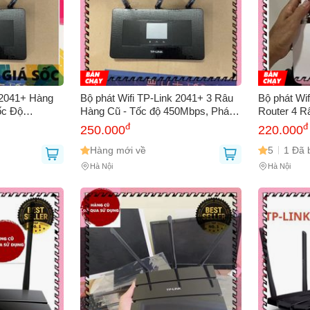
 2041+ Hàng
Bộ phát Wifi TP-Link 2041+ 3 Râu
Bộ phát Wi
ốc Độ
Hàng Cũ - Tốc độ 450Mbps, Phát
Router 4 R
g, Kết Nối
Sóng Khỏe, Cài Đặt Dễ Dàng,
Khỏe, Thiế
đ
đ
250.000
220.000
ốt Nhất
Router Internet Phụ Ổn Định
Đặt
Hàng mới về
5
1 Đã 
Hà Nội
Hà Nội