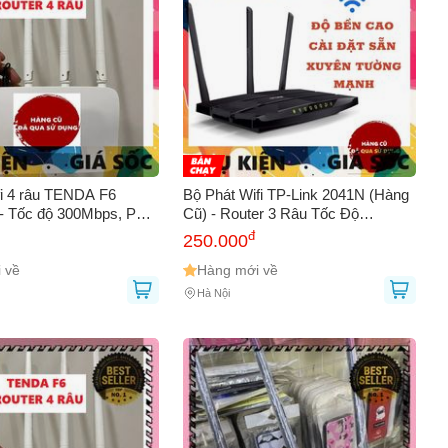
AY
fi 4 râu TENDA F6
Bộ Phát Wifi TP-Link 2041N (Hàng
 Tốc độ 300Mbps, Phát
Cũ) - Router 3 Râu Tốc Độ
Dễ cài đặt, Hỗ trợ thiết
450Mbps, Phát Sóng Mạnh, Xuyên
đ
250.000
ụ, Nhiều cổng LAN
Tường, Tiết Kiệm Chi Phí
 về
Hàng mới về
Hà Nội