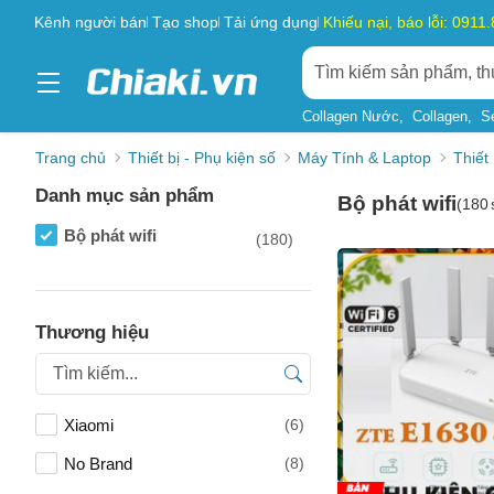
Kênh người bán
Tạo shop
Tải ứng dụng
Khiếu nại, báo lỗi: 0911
Collagen Nước
Collagen
S
Trang chủ
Thiết bị - Phụ kiện số
Máy Tính & Laptop
Thiết
Danh mục sản phẩm
Bộ phát wifi
(
180
Bộ phát wifi
(180)
Thương hiệu
Xiaomi
(6)
No Brand
(8)