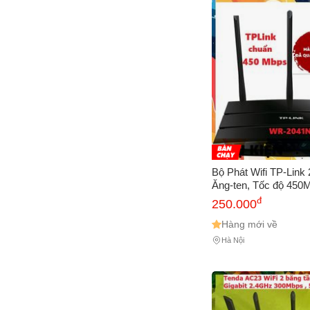
Bộ Phát Wifi TP-Link
Ăng-ten, Tốc độ 450
Khỏe, Cài Đặt Dễ Dàn
đ
250.000
Mạng Tốt Nhất
Hàng mới về
Hà Nội