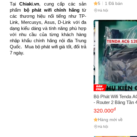
5
1 Đã bán
Tại 
Chiaki.vn
, cung cấp các sản 
phẩm 
bộ phát wifi chính hãng
 từ 
Hà Nội
các thương hiệu nổi tiếng như TP-
Link, Mercusys, Asus, D-Link với đa 
dạng kiểu dáng và tính năng phù hợp 
với nhu cầu của từng khách hàng 
nhập khẩu chính hãng nội địa Trung 
Quốc.  Mua bộ phát wifi giá tốt, đổi trả 
7 ngày.
Bộ Phát Wifi Tenda 
- Router 2 Băng Tần 
Cao, Hỗ Trợ MU-MIM
đ
320.000
Sóng Wifi Đã Sử Dụn
Hàng mới về
Hà Nội