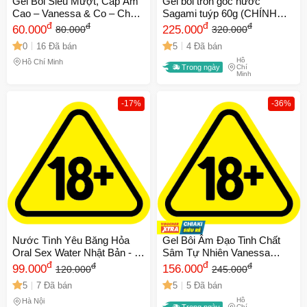
Gel Bôi Siêu Mượt, Cấp Ẩm
Gel bôi tron gốc nước
Cao – Vanessa & Co – Chai
Sagami tuýp 60g (CHÍNH
200ml
đ
HÃNG)
đ
đ
đ
60.000
225.000
80.000
320.000
0
16 Đã bán
5
4 Đã bán
Hồ
Hồ Chí Minh
Trong ngày
Chí
Minh
-17%
-36%
Nước Tình Yêu Băng Hỏa
Gel Bôi Âm Đạo Tinh Chất
Oral Sex Water Nhật Bản - 4
Sâm Tự Nhiên Vanessa
gói
đ
200ml - Bôi Trơn
đ
đ
đ
99.000
156.000
120.000
245.000
5
7 Đã bán
5
5 Đã bán
Hồ
Hà Nội
Trong ngày
Chí