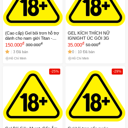
(Cao cấp) Gel bôi trơn hỗ trợ
GEL KÍCH THÍCH NỮ
dành cho nam giới Titan -
IGNIGHT ÚC GÓI 3G
Chai 50ml Chính hãng
đ
đ
đ
đ
150.000
35.000
300.000
50.000
3 Đã bán
0
10 Đã bán
Hồ Chí Minh
Hồ Chí Minh
-25%
-29%