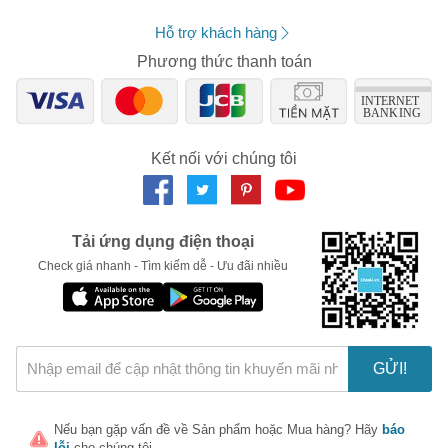
Sản phẩm nổi bật: Gel Bôi Trơn Durex K- Y Tuýp 50g Thái
Lan, Gel bôi trơn tinh chất sâm tự nhiên Vanessa, Gel bôi
Hỗ trợ khách hàng
trơn Durex Play Warming 100ml, Gel bôi trơn Sagami Original
cho cảm xúc thăng hoa, ...
Phương thức thanh toán
Lưu ý khi sử dụng gel bôi trơn
Để sử dụng gel bôi trơn đúng cách và phát huy hiệu quả tuyệt đối
thì người dùng nên lưu ý những điều sau:
Đọc kỹ hướng dẫn sử dụng trước khi dùng, hầu hết các gel
Kết nối với chúng tôi
bôi trơn chỉ có khả năng sử dụng trong khoảng từ 3 -6 tháng,
do đó bạn không nên để hở sản phẩm quá lâu
Gel bôi trơn được hướng dẫn sử dụng cho mục đích bôi trơn
khi quan hệ, do đó bạn không nên sử dụng với một số mục
Tải ứng dụng điện thoại
đích khác để đảm bảo sự lành tính cho sức khỏe.
Check giá nhanh - Tìm kiếm dễ - Ưu đãi nhiều
Không sử dụng quá nhiều gel bôi trơn, điều này gây lãng phí
cũng như không rửa sạch hết dễ gây viêm nhiễm phụ khoa
Hãy thử bôi gel với một lượng nhỏ lên cổ tay để kiểm tra sự
kích ứng, nếu không mẩn ngứa thì bạn có thể sử dụng cho
cơ thể
GỬI!
Sau khi sử dụng xong bạn nên rửa sạch, tránh để gel sót lại
trên cơ thể gây viêm nhiễm không đáng có
Mua gel bôi trơn giá tốt, chính hãng ở đâu?
Nếu bạn gặp vấn đề về
Sản phẩm
hoặc
Mua hàng
? Hãy
báo
lỗi
cho chúng tôi.