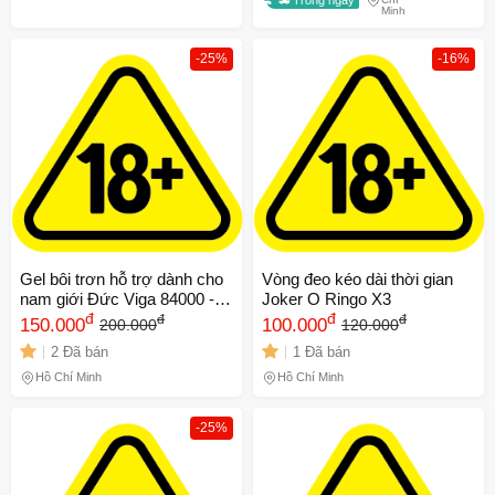
Minh
-25%
-16%
Gel bôi trơn hỗ trợ dành cho
Vòng đeo kéo dài thời gian
nam giới Đức Viga 84000 -
Joker O Ringo X3
Chai 45ml
đ
đ
đ
đ
150.000
100.000
200.000
120.000
2 Đã bán
1 Đã bán
Hồ Chí Minh
Hồ Chí Minh
-25%