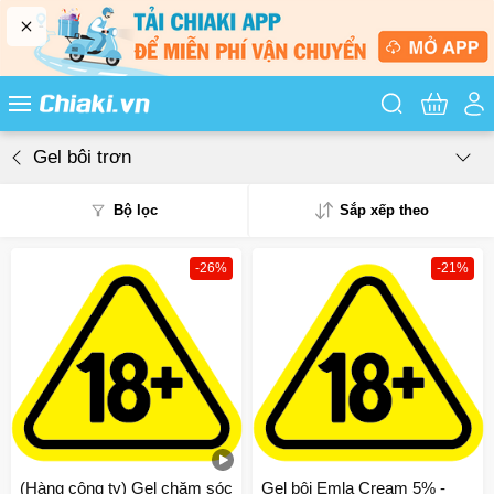
Tìm kiếm sản
Gel bôi trơn
Bộ lọc
Sắp xếp theo
-26%
-21%
Phổ biến
Mua nhiều
Mới nhất
Giá từ thấp - cao
Giá từ cao - thấp
(Hàng công ty) Gel chăm sóc
Gel bôi Emla Cream 5% -