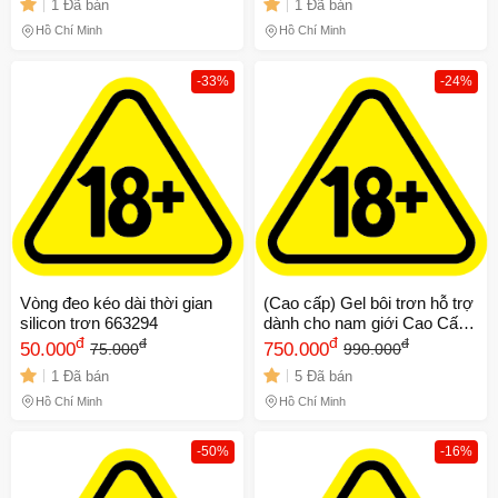
1 Đã bán
1 Đã bán
Hồ Chí Minh
Hồ Chí Minh
-33%
-24%
Vòng đeo kéo dài thời gian
(Cao cấp) Gel bôi trơn hỗ trợ
silicon trơn 663294
dành cho nam giới Cao Cấp
đ
Nhập Khẩu - Promescent
đ
đ
đ
50.000
750.000
75.000
990.000
2.6ml Chính hãng
1 Đã bán
5 Đã bán
Hồ Chí Minh
Hồ Chí Minh
-50%
-16%