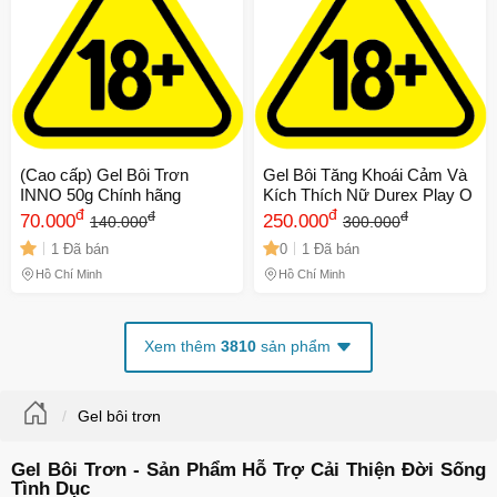
(Cao cấp) Gel Bôi Trơn
Gel Bôi Tăng Khoái Cảm Và
INNO 50g Chính hãng
Kích Thích Nữ Durex Play O
đ
đ
đ
đ
70.000
250.000
140.000
300.000
1 Đã bán
0
1 Đã bán
Hồ Chí Minh
Hồ Chí Minh
Xem thêm
3810
sản phẩm
Gel bôi trơn
Gel Bôi Trơn - Sản Phẩm Hỗ Trợ Cải Thiện Đời Sống
Tình Dục