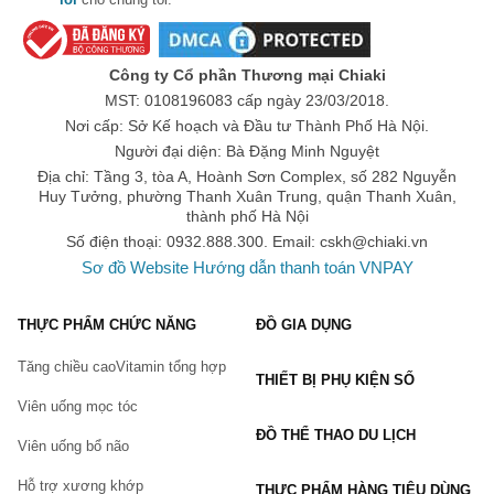
Hiện nay, các sản phẩm
 Gel bôi trơn chính hãng
 và nhiều sản 
phẩm
 Chăm sóc cá nhân
 thuộc mặt hàng 
Mỹ phẩm
 đang được 
bán tại
 Sàn thương mại điện tử
 Chiaki trên toàn quốc.
Công ty Cổ phần Thương mại Chiaki
Bạn có thể mua trực tiếp trên website hoặc đặt hàng qua
hotline:
MST: 0108196083 cấp ngày 23/03/2018.
Website:
Chiaki.vn
Nơi cấp: Sở Kế hoạch và Đầu tư Thành Phố Hà Nội.
Hotline: 0932.888.300
Người đại diện: Bà Đặng Minh Nguyệt
Địa chỉ: Tầng 3, tòa A, Hoành Sơn Complex, số 282 Nguyễn
Email:
cskh@chiaki.vn
Huy Tưởng, phường Thanh Xuân Trung, quận Thanh Xuân,
Địa chỉ: Tầng 3, tòa A, Hoành Sơn Complex, số 282 Nguyễn
thành phố Hà Nội
Huy Tưởng, Thanh Xuân Trung, Thanh Xuân, Hà Nội.
Số điện thoại: 0932.888.300. Email:
cskh@chiaki.vn
<<------------------------------------->>
Sơ đồ Website
Hướng dẫn thanh toán VNPAY
Khi mua Gel bôi trơn tại Chiaki.vn bạn sẽ được hưởng
những quyền lợi:
THỰC PHẨM CHỨC NĂNG
ĐỒ GIA DỤNG
100% sản phẩm chính hãng. Có tem dán đảm bảo của
Tăng chiều cao
Vitamin tổng hợp
Chiaki.vn
THIẾT BỊ PHỤ KIỆN SỐ
Hoàn tiền, đổi trả trong 5 ngày nếu có lỗi của nhà sản xuất và
Viên uống mọc tóc
hỏng hóc trong quá trình vận chuyển. (Xem thêm:
Chính
ĐỒ THỂ THAO DU LỊCH
sách đổi trả hàng tại Chiaki
)
Viên uống bổ não
Giao hàng thu tiền, thanh toán online nhiều phương thức.
Hỗ trợ xương khớp
THỰC PHẨM HÀNG TIÊU DÙNG