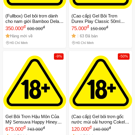
(Fullbox) Gel bôi trơn dành
(Cao cấp) Gel Bôi Trơn
cho nam giới Bamboo Delay
Durex Play Classic 50ml
12ml Chính hãng 725629
đ
Chính hãng
đ
đ
đ
350.000
75.000
600.000
150.000
Hàng mới về
63 Đã bán
Hồ Chí Minh
Hồ Chí Minh
-9%
-50%
Gel Bôi Trơn Hậu Môn Của
(Cao cấp) Gel bôi trơn gốc
Mỹ Sensuva Happy Hiney
nước mùi oải hương Cokelife
59ml 669171
đ
Camay | Chai 100ml Chính
đ
đ
đ
675.000
120.000
743.000
240.000
hãng