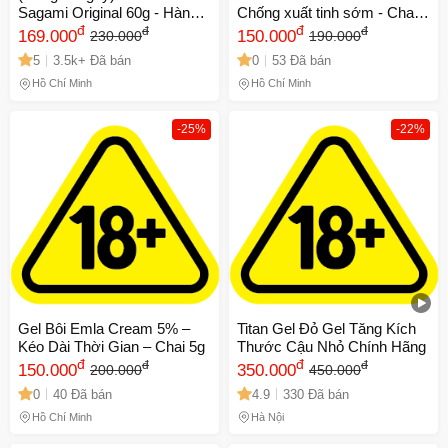
Sagami Original 60g - Hàng
Chống xuất tinh sớm - Chai
nhập khẩu Nhật Bản
đ
5gr
đ
đ
đ
169.000
150.000
230.000
190.000
5
3.5k+ Đã bán
0
53 Đã bán
Hồ Chí Minh
Hồ Chí Minh
-25%
-22%
Gel Bôi Emla Cream 5% –
Titan Gel Đỏ Gel Tăng Kích
Kéo Dài Thời Gian – Chai 5g
Thước Cậu Nhỏ Chính Hãng
đ
đ
đ
đ
150.000
350.000
200.000
450.000
0
40 Đã bán
4.9
330 Đã bán
Hồ Chí Minh
Hà Nội