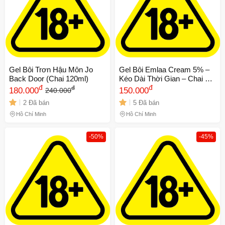
Gel Bôi Trơn Hậu Môn Jo
Gel Bôi Emlaa Cream 5% –
Back Door (Chai 120ml)
Kéo Dài Thời Gian – Chai 5g
đ
664857
đ
đ
180.000
150.000
240.000
2 Đã bán
5 Đã bán
Hồ Chí Minh
Hồ Chí Minh
-50%
-45%