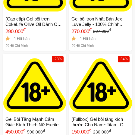
(Cao cấp) Gel bôi trơn
Gel bôi tron Nhật Bản Jex
CokeLife Olive Oil Dành Cho
Luve Jelly - 100% Chính
Massage Toàn Thân Chính
đ
Hãng 669179
đ
đ
290.000
270.000
297.000
hãng
1 Đã bán
1 Đã bán
Hồ Chí Minh
Hồ Chí Minh
-23%
-34%
Gel Bôi Tăng Mạnh Cảm
(Fullbox) Gel bôi tăng kích
Giác Kích Thích Nữ Excite
thước Cho Nam··Titan - Chai
đ
50ml Chính hãng
đ
đ
đ
450.000
150.000
590.000
230.000