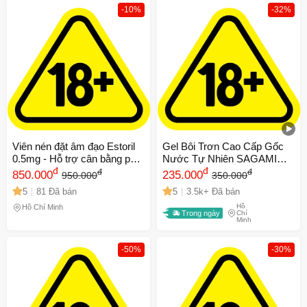
-10%
-32%
Viên nén đặt âm đạo Estoril
Gel Bôi Trơn Cao Cấp Gốc
0.5mg - Hỗ trợ cân bằng pH
Nước Tự Nhiên SAGAMI
và se khít vùng kín, 100 viên
đ
ORIGINAL - Tuýp 60g
đ
đ
đ
850.000
235.000
950.000
350.000
Nhật Bản
5
81 Đã bán
5
3.5k+ Đã bán
Hồ
Hồ Chí Minh
Trong ngày
Chí
Minh
-50%
-30%