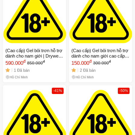
(Cao cấp) Gel bôi trơn hỗ trợ
(Cao cấp) Gel bôi trơn hỗ trợ
dành cho nam giới | Drywell
dành cho nam giới cao cấp
Delay Spray | Nhật Bản |
đ
Super Viga 84000 | Chai
đ
đ
đ
590.000
150.000
850.000
300.000
15ml | Chính hãng
45ml Chính hãng
1 Đã bán
2 Đã bán
Hồ Chí Minh
Hồ Chí Minh
-41%
-50%