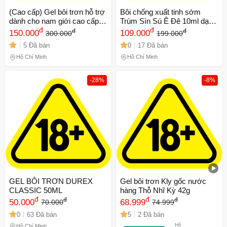
(Cao cấp) Gel bôi trơn hỗ trợ
Bôi chống xuất tinh sớm
dành cho nam giới cao cấp
Trùm Sìn Sú Ê Đê 10ml dạng
New Procomil Spray | Chai
đ
bôi đậm đặc 10ml
đ
đ
đ
150.000
109.000
300.000
199.000
45ml Chính hãng
5 Đã bán
0
17 Đã bán
Hồ Chí Minh
Hồ Chí Minh
-28%
-8%
GEL BÔI TRƠN DUREX
Gel bôi trơn Kly gốc nước
CLASSIC 50ML
hàng Thỗ Nhĩ Kỳ 42g
đ
đ
đ
đ
50.000
68.999
70.000
74.999
0
63 Đã bán
5
2 Đã bán
Hồ
Hồ Chí Minh