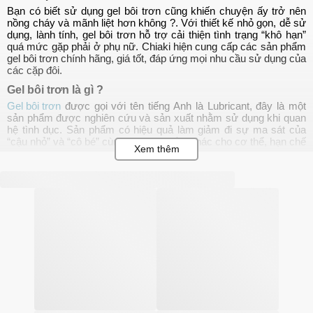
Bạn có biết sử dụng gel bôi trơn cũng khiến chuyện ấy trở nên
nồng cháy và mãnh liệt hơn không ?. Với thiết kế nhỏ gọn, dễ sử
dụng, lành tính, gel bôi trơn hỗ trợ cải thiện tình trạng “khô hạn”
quá mức gặp phải ở phụ nữ. Chiaki hiện cung cấp các sản phẩm
gel bôi trơn chính hãng, giá tốt, đáp ứng mọi nhu cầu sử dụng của
các cặp đôi.
Gel bôi trơn là gì ?
Gel bôi trơn
được gọi với tên tiếng Anh là Lubricant, đây là một
sản phẩm được nghiên cứu và sản xuất nhằm sử dụng khi quan
hệ tình dục. Sản phẩm có hiệu quả làm giảm đi sự ma sát của
“cậu nhỏ” và “cô bé” cùng với các phần khác cho cơ thể, hạn chế
tối đa việc khô cạn gây đau rát khi “lâm trận”.
Hiện nay trên thị trường đang bán 4 dòng gel bôi trơn gồm: dạng
nước, dạng dầu, dạng hữu cơ và dạng gốc silicon, mỗi loại đều
có ưu điểm riêng và mang đến cho người dùng sự khoái cảm,
hưng phấn.
Không dùng gel bôi trơn khi nào ?
Gel bôi trơn thường có kết cấu dạng lỏng và trong suốt, chúng
mang đến độ ẩm cho “cô bé”, kích thích ham muốn và tăng khoái
cảm. Tuy nhiên trong một số trường hợp thì bạn không nên sử
dụng:
Các cặp đôi đang có nguyện vọng, nhu cầu mang thai