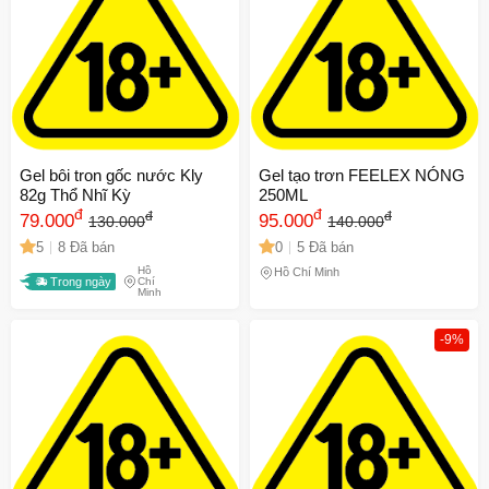
Gel bôi tron gốc nước Kly
Gel tạo trơn FEELEX NÓNG
82g Thổ Nhĩ Kỳ
250ML
đ
đ
đ
đ
79.000
95.000
130.000
140.000
5
8 Đã bán
0
5 Đã bán
Hồ
Hồ Chí Minh
Trong ngày
Chí
Minh
-9%