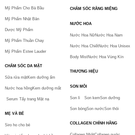
Mỹ Phẩm Cho Bà Bầu
CHĂM SÓC RĂNG MIỆNG
Mỹ Phẩm Nhật Bản
NƯỚC HOA
Dược Mỹ Phẩm
Nước Hoa Nữ
Nước Hoa Nam
Mỹ Phẩm Thuần Chay
Nước Hoa Chiết
Nước Hoa Unisex
Mỹ Phẩm Estee Lauder
Body Mist
Nước Hoa Vùng Kín
CHĂM SÓC DA MẶT
THƯƠNG HIỆU
Sữa rửa mặt
Kem dưỡng ẩm
Bạn gặp vấn đề về sản phẩm hay mua hàng?
SON MÔI
Nước hoa hồng
Kem dưỡng mắt
Hãy báo lỗi cho chúng tôi. Hoặc gọi cho chúng tôi qua số
0911.888.300
Son lì
Son kem
Son dưỡng
Serum
Tẩy trang
Mặt nạ
Tên của bạn
(*)
Son bóng
Son nước
Son thỏi
MẸ VÀ BÉ
COLLAGEN CHÍNH HÃNG
Siro ho cho bé
Số điện thoại
(*)
Collagen Nhật
Collagen nước