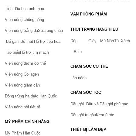
Tích điểm đổi quà và nhiều ưu đãi theo sự kiện khác.
Tinh dầu hoa anh thảo
Cách đặt hàng tại Chiaki.vn
VĂN PHÒNG PHẨM
Viên uống chống nắng
Quý khách có thể tham khảo
hướng dẫn đặt hàng tại Chiaki
chúng tôi sẽ liên hệ lại Quý Khách trong thời gian ngắn nhất.
THỜI TRANG HÀNG HIỆU
Viên uống trắng da
Sữa ong chúa
Lưu ý: Mọi thông tin trên đây chỉ mang tính chất tham khảo. Việc
Dép
Giày
Mũ Nón
Túi Xách
Bổ gan
Bổ mắt
Hỗ trợ tiêu hóa
sử dụng thuốc phải tuân theo hướng dẫn của bác sĩ, dược sĩ. Vui
lòng đọc kĩ thông tin chi tiết ở tờ rơi bên trong hộp sản phẩm.
Balo
Tảo biển
Hỗ trợ tim mạch
Viên uống thơm cơ thể
CHĂM SÓC CƠ THỂ
Viên uống Collagen
Lăn nách
Viên uống giảm cân
CHĂM SÓC TÓC
Đông trùng hạ thảo Hàn Quốc
Dầu gội
Dầu xả
Dầu gội phủ bạc
Viên uống nội tiết tố
Dầu gội trị gàu
Kem ủ tóc
MỸ PHẨM CHÍNH HÃNG
THIẾT BỊ LÀM ĐẸP
Mỹ Phẩm Hàn Quốc