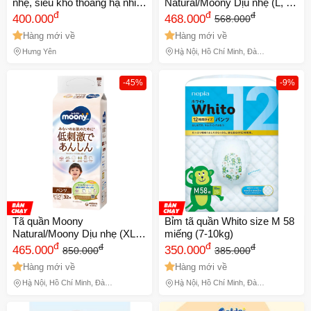
nhẹ, siêu khô thoáng hạ nhiệt
Natural/Moony Dịu nhẹ (L, 36
cho mùa hè đủ size chính
đ
miếng) (giao bao bì ngẫu
đ
đ
400.000
468.000
568.000
hãng
nhiên)
Hàng mới về
Hàng mới về
Hưng Yên
Hà Nội, Hồ Chí Minh, Đà
Nẵng
-45%
-9%
Tã quần Moony
Bỉm tã quần Whito size M 58
Natural/Moony Dịu nhẹ (XL,
miếng (7-10kg)
32 miếng) (giao bao bì ngẫu
đ
đ
đ
đ
465.000
350.000
850.000
385.000
nhiên)
Hàng mới về
Hàng mới về
Hà Nội, Hồ Chí Minh, Đà
Hà Nội, Hồ Chí Minh, Đà
Nẵng
Nẵng