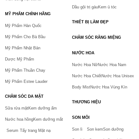
Giao hàng thu tiền, thanh toán online nhiều 
Dầu gội trị gàu
Kem ủ tóc
phương thức.
MỸ PHẨM CHÍNH HÃNG
Tích điểm đổi quà và nhiều ưu đãi theo sự kiện 
THIẾT BỊ LÀM ĐẸP
Mỹ Phẩm Hàn Quốc
khác.
Mỹ Phẩm Cho Bà Bầu
Cách đặt hàng tại Chiaki.vn
CHĂM SÓC RĂNG MIỆNG
Mỹ Phẩm Nhật Bản
Quý khách có thể tham khảo hướng dẫn đặt 
NƯỚC HOA
hàng tại Chiaki chúng tôi sẽ liên hệ lại Quý 
Dược Mỹ Phẩm
Khách trong thời gian ngắn nhất.
Nước Hoa Nữ
Nước Hoa Nam
Mỹ Phẩm Thuần Chay
Nước Hoa Chiết
Nước Hoa Unisex
Mỹ Phẩm Estee Lauder
Body Mist
Nước Hoa Vùng Kín
CHĂM SÓC DA MẶT
THƯƠNG HIỆU
Sữa rửa mặt
Kem dưỡng ẩm
Bạn gặp vấn đề về sản phẩm hay mua hàng?
SON MÔI
Nước hoa hồng
Kem dưỡng mắt
Hãy báo lỗi cho chúng tôi. Hoặc gọi cho chúng tôi qua số
0911.888.300
Son lì
Son kem
Son dưỡng
Serum
Tẩy trang
Mặt nạ
Tên của bạn
(*)