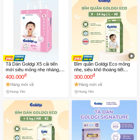
Tã Dán Goldgi X5 cải tiến
Bỉm quần Goldgi Eco mỏng
mới siêu mỏng nhẹ nhàng,
nhẹ, siêu khô thoáng tiết
lưng thun co giãn tốt đủ size
đ
kiệm cho mẹ, bảo vệ bé mỗi
đ
400.000
300.000
ngày - hàng chính hãng
Hàng mới về
Hàng mới về
Hưng Yên
Hưng Yên