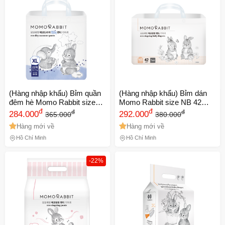
Số lần áp dụng:
1
lần
Áp dụng cho đơn hàng từ:
0
Chỉ áp dụng cho gian hàng:
Ngày hết hạn:
LẤY MÃ NGAY
(Hàng nhập khẩu) Bỉm quần
(Hàng nhập khẩu) Bỉm dán
đêm hè Momo Rabbit size
Momo Rabbit size NB 42
XL 22 miếng
đ
miếng (3-5kg)
đ
đ
đ
284.000
292.000
365.000
380.000
Hàng mới về
Hàng mới về
Hồ Chí Minh
Hồ Chí Minh
-22%