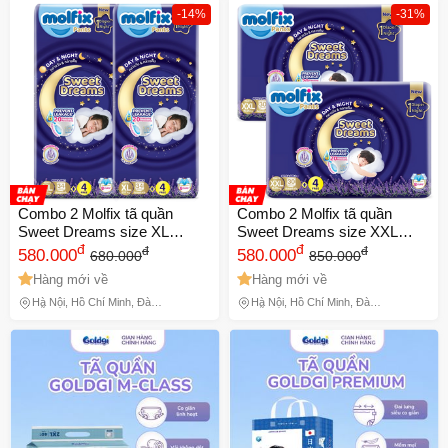
-14%
-31%
Combo 2 Molfix tã quần
Combo 2 Molfix tã quần
Sweet Dreams size XL
Sweet Dreams size XXL
(34+4) Jumbo
đ
(30+4) Jumbo
đ
đ
đ
580.000
580.000
680.000
850.000
Hàng mới về
Hàng mới về
Hà Nội, Hồ Chí Minh, Đà
Hà Nội, Hồ Chí Minh, Đà
Nẵng
Nẵng