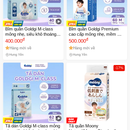
Bỉm quần Goldgi M-class
Bỉm quần Goldgi Premium
mỏng nhẹ, siêu khô thoáng
cao cấp mỏng nhẹ, mềm mại
hạ nhiệt cho mùa hè đủ size
đ
như nhung, siêu thoáng
đ
400.000
500.000
chính hãng
chống tràn cho bé từ 6kg trở
Hàng mới về
Hàng mới về
lên
Hưng Yên
Hưng Yên
-17%
Tã dán Goldgi M-class mỏng
Tã quần Moony