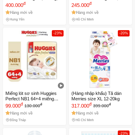
lưng thun co giãn tốt đủ size
đ
Mềm Không Hăm, Khô
đ
400.000
245.000
Thoáng 12H
Hàng mới về
Hàng mới về
Hưng Yên
Hồ Chí Minh
-23%
-20%
Miếng lót sơ sinh Huggies
(Hàng nhập khẩu) Tã dán
Perfect NB1 64+4 miếng
Merries size XL 12-20kg
dùng cho trẻ dưới 5kg,với 2
đ
đ
đ
đ
99.000
317.000
130.000
399.000
vùng thấm hút nhanh giảm
Hàng mới về
Hàng mới về
kích ứng da cho bé
Đồng Tháp
Hồ Chí Minh
-23%