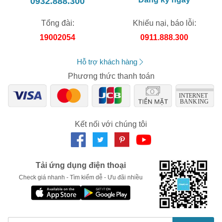
0932.888.300
Không nên mặc bỉm quá chật cho bé sẽ dễ dẫn đến khó
chịu, viêm nhiễm nhưng ngược lại, mặc bỉm rộng quá sẽ
Tổng đài:
Khiếu nại, báo lỗi:
khiến bé dễ bị tràn ra ngoài. Kích thước bỉm cho trẻ thường
19002054
0911.888.300
chia theo cân nặng: 0-5kg, 4-8kg, 6-11kg, 9-14kg và 12-
22kg.
Hỗ trợ khách hàng
3. Lựa chọn tã bỉm theo giới tính cho trẻ
Phương thức thanh toán
Bé gái thường bị ướt ở vị trí giữa hoặc về phía sau của tã
khi nằm xuống, vì thế nếu chọn bỉm tã cần chọn loại có thiết
kế độ dầy tập trung vào vị trí trẻ có thể tiểu nhiều, hoặc có
thể chọn loại quần có đường diềm để lót thêm tã vải vào
bên trong.
Kết nối với chúng tôi
Bé trai có khuynh hướng ướt ở vị trí phía trước của tã, vì thế
ta cần chọn Bỉm có lớp lót phụ thêm ở phía trước. Ngoài ra,
do bé trai thường tiểu mỗi khi thay tã, vì thế có thể phủ thêm
một lớp tã vải mỏng khác lên bộ phận sinh dục của bé và vệ
Tải ứng dụng điện thoại
sinh tã ngay khi phát hiện đã bị ướt.
Check giá nhanh - Tìm kiếm dễ - Ưu đãi nhiều
4. Lựa chọn tã vải theo chất liệu
Khi đang băn khoăn trước quá nhiều loại bỉm tã, bố mẹ nên
ưu tiên chọn những sản phẩm có mặt thoáng dạng vải, vách
chống trào mềm mại để không gây hằn trên da bé. Miếng