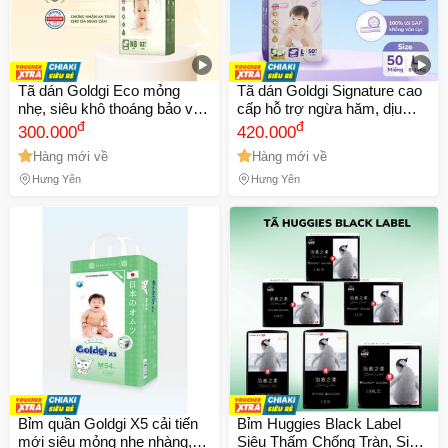
Tã dán Goldgi Eco mỏng
Tã dán Goldgi Signature cao
nhẹ, siêu khô thoáng bảo vệ
cấp hỗ trợ ngừa hăm, dịu
bé mỗi ngày tiết kiệm cho mẹ
đ
nhẹ, bảo vệ làn da bé - hàng
đ
300.000
420.000
chính hãng
Hàng mới về
Hàng mới về
Hưng Yên
Hưng Yên
Bỉm quần Goldgi X5 cải tiến
Bỉm Huggies Black Label
mới siêu mỏng nhẹ nhàng,
Siêu Thấm Chống Tràn, Siêu