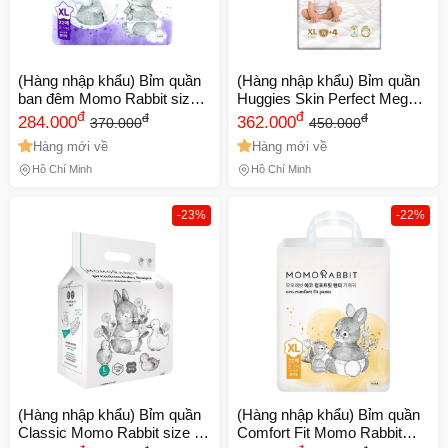
(Hàng nhập khẩu) Bỉm quần
(Hàng nhập khẩu) Bỉm quần
ban đêm Momo Rabbit size
Huggies Skin Perfect Mega
XL 12-17kg
đ
Jumbo size XL
đ
đ
đ
284.000
362.000
370.000
450.000
Hàng mới về
Hàng mới về
Hồ Chí Minh
Hồ Chí Minh
-23%
-22%
(Hàng nhập khẩu) Bỉm quần
(Hàng nhập khẩu) Bỉm quần
Classic Momo Rabbit size L
Comfort Fit Momo Rabbit