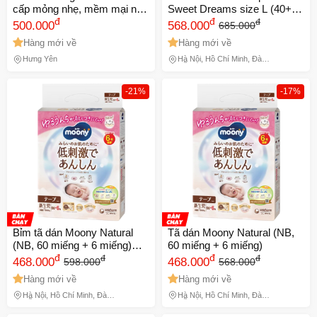
cấp mỏng nhẹ, mềm mại như
Sweet Dreams size L (40+4)
nhung, siêu thoáng chống
đ
Jumbo
đ
đ
500.000
568.000
685.000
tràn đủ size chính hãng
Hàng mới về
Hàng mới về
Hưng Yên
Hà Nội, Hồ Chí Minh, Đà
Nẵng
-21%
-17%
Bỉm tã dán Moony Natural
Tã dán Moony Natural (NB,
(NB, 60 miếng + 6 miếng)
60 miếng + 6 miếng)
(bao bì giao ngẫu nhiên)
đ
đ
đ
đ
468.000
468.000
598.000
568.000
Hàng mới về
Hàng mới về
Hà Nội, Hồ Chí Minh, Đà
Hà Nội, Hồ Chí Minh, Đà
Nẵng
Nẵng