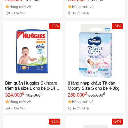
Hàng mới về
Hàng mới về
Hồ Chí Minh
Hồ Chí Minh
-19%
-24%
Bỉm quần Huggies Skincare
(Hàng nhập khẩu) Tã dán
tràm trà size L cho bé 9-14
Moony Size S cho bé 4-8kg
kg
đ
đ
đ
đ
324.000
268.000
402.000
355.000
Hàng mới về
Hàng mới về
Hồ Chí Minh
Hồ Chí Minh
-21%
-24%