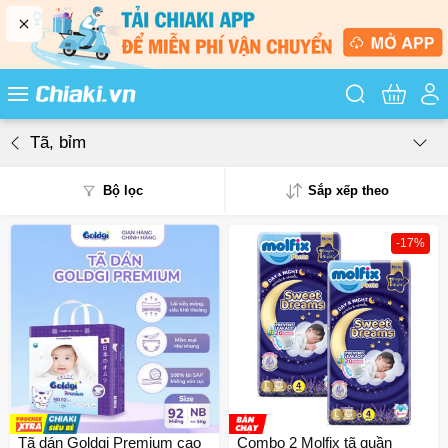
Tìm kiếm sản
Tã, bỉm
Bộ lọc
Sắp xếp theo
-17%
Phổ biến
Mua nhiều
Mới nhất
Giá từ thấp - cao
Giá từ cao - thấp
Tã dán Goldgi Premium cao
Combo 2 Molfix tã quần