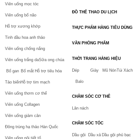
Viên uống mọc tóc
ĐỒ THỂ THAO DU LỊCH
Bạn có thể mua trực tiếp trên website hoặc đặt hàng 
Viên uống bổ não
qua hotline:
Hỗ trợ xương khớp
THỰC PHẨM HÀNG TIÊU DÙNG
Website: Chiaki.vn
Tinh dầu hoa anh thảo
Hotline: 0932.888.300
VĂN PHÒNG PHẨM
Email: 
cskh@chiaki.vn
Viên uống chống nắng
Địa chỉ: Tầng 3, tòa A, Hoành Sơn Complex, số 
THỜI TRANG HÀNG HIỆU
Viên uống trắng da
Sữa ong chúa
282 Nguyễn Huy Tưởng, Thanh Xuân Trung, 
Thanh Xuân, Hà Nội.
Dép
Giày
Mũ Nón
Túi Xách
Bổ gan
Bổ mắt
Hỗ trợ tiêu hóa
<<------------------------------------->>
Balo
Tảo biển
Hỗ trợ tim mạch
Khi mua tã bỉm và các sản phẩm cho mẹ và bé tại 
Viên uống thơm cơ thể
Chiaki.vn bạn sẽ được hưởng những quyền lợi:
CHĂM SÓC CƠ THỂ
Viên uống Collagen
100% sản phẩm chính hãng. Có dán tem bảo 
Lăn nách
đảm của Chiaki.vn
Viên uống giảm cân
Hoàn tiền, đổi trả sản phẩm trong 5 ngày nếu có 
CHĂM SÓC TÓC
lỗi của nhà sản xuất và hỏng hóc trong quá trình 
Đông trùng hạ thảo Hàn Quốc
vận chuyển. (Xem thêm: Chính sách đổi trả hàng 
Dầu gội
Dầu xả
Dầu gội phủ bạc
tại Chiaki)
Viên uống nội tiết tố