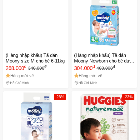
(Hàng nhập khẩu) Tã dán
(Hàng nhập khẩu) Tã dán
Moony size M cho bé 6-11kg
Moony Newborn cho bé dưới
đ
5kg
đ
đ
đ
268.000
304.000
340.000
400.000
Hàng mới về
Hàng mới về
Hồ Chí Minh
Hồ Chí Minh
-28%
-23%