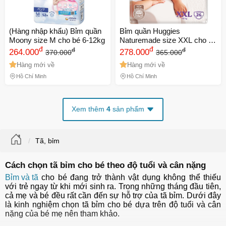
(Hàng nhập khẩu) Bỉm quần
Bỉm quần Huggies
Moony size M cho bé 6-12kg
Naturemade size XXL cho bé
đ
trên 15kg
đ
đ
đ
264.000
278.000
370.000
365.000
Hàng mới về
Hàng mới về
Hồ Chí Minh
Hồ Chí Minh
Xem thêm
4
sản phẩm
Tã, bỉm
Cách chọn tã bỉm cho bé theo độ tuổi và cân nặng
Bỉm và tã
cho bé đang trở thành vật dụng không thể thiếu
với trẻ ngay từ khi mới sinh ra. Trong những tháng đầu tiên,
cả mẹ và bé đều rất cần đến sự hỗ trợ của tã bỉm. Dưới đây
là kinh nghiệm chọn tã bỉm cho bé dựa trên độ tuổi và cân
nặng của bé mẹ nên tham khảo.