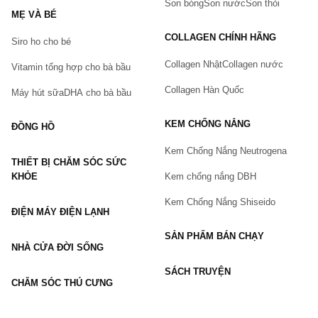
Son bóng
Son nước
Son thỏi
MẸ VÀ BÉ
COLLAGEN CHÍNH HÃNG
Siro ho cho bé
Số điện thoại
(*)
Collagen Nhật
Collagen nước
Vitamin tổng hợp cho bà bầu
Collagen Hàn Quốc
Máy hút sữa
DHA cho bà bầu
Email
KEM CHỐNG NẮNG
ĐỒNG HỒ
Kem Chống Nắng Neutrogena
THIẾT BỊ CHĂM SÓC SỨC
Vấn đề
(*)
KHỎE
Kem chống nắng DBH
Kem Chống Nắng Shiseido
ĐIỆN MÁY ĐIỆN LẠNH
Mô tả
(*)
SẢN PHẨM BÁN CHẠY
NHÀ CỬA ĐỜI SỐNG
SÁCH TRUYỆN
CHĂM SÓC THÚ CƯNG
GỬI BÁO LỖI