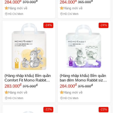
8-12kg
đ
size XL 12-17kg
đ
đ
đ
284.000
284.000
370.000
365.000
Hàng mới về
Hàng mới về
Hồ Chí Minh
Hồ Chí Minh
-24%
-24%
(Hàng nhập khẩu) Bỉm quần
(Hàng nhập khẩu) Bỉm quần
🎁 Đừng Bỏ Lỡ! 🎁
Comfort Fit Momo Rabbit
ban đêm Momo Rabbit size L
size L 9-14kg
đ
9-14kg
đ
đ
đ
283.000
284.000
375.000
375.000
Mã Giảm Giá Dành Riêng Cho Bạn
Hàng mới về
Hàng mới về
Giảm ngay
-
cho bất kỳ đơn hàng nào.
Hồ Chí Minh
Hồ Chí Minh
-22%
-23%
XXX-XXXX