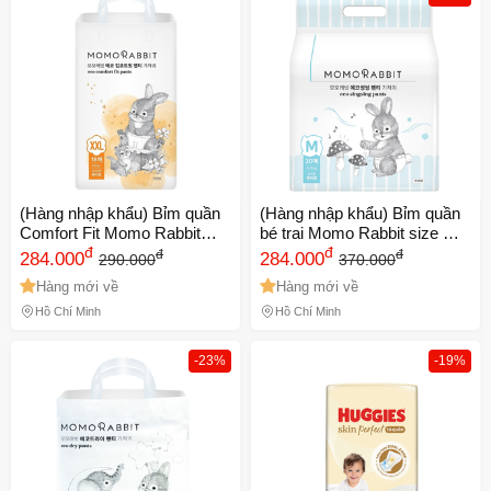
(Hàng nhập khẩu) Bỉm quần
(Hàng nhập khẩu) Bỉm quần
Comfort Fit Momo Rabbit
bé trai Momo Rabbit size M
size XXL trên 15kg
đ
5-9kg
đ
đ
đ
284.000
284.000
290.000
370.000
Hàng mới về
Hàng mới về
Hồ Chí Minh
Hồ Chí Minh
-23%
-19%