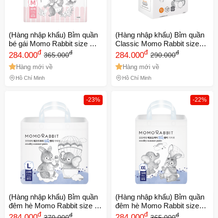
(Hàng nhập khẩu) Bỉm quần
(Hàng nhập khẩu) Bỉm quần
bé gái Momo Rabbit size M
Classic Momo Rabbit size
5-9kg
đ
XL 11-14kg
đ
đ
đ
284.000
284.000
365.000
290.000
Hàng mới về
Hàng mới về
Hồ Chí Minh
Hồ Chí Minh
-23%
-22%
(Hàng nhập khẩu) Bỉm quần
(Hàng nhập khẩu) Bỉm quần
đêm hè Momo Rabbit size L
đêm hè Momo Rabbit size
28 miếng 9-14kg
đ
XXL 18 miếng
đ
đ
đ
284.000
284.000
370.000
365.000