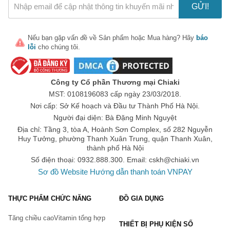
dán phải đạt độ dính tốt, không gây tiếng ồn lớn khi mở ra.
GỬI!
Màng đáy (bề mặt ngoài) phải thoáng khí. Đặc biệt chú ý
không nên chọn loại tã bên trong phần tiếp xúc với da trẻ có
plastic và polyester.
Nếu bạn gặp vấn đề về
Sản phẩm
hoặc
Mua hàng
? Hãy
báo
lỗi
cho chúng tôi.
Nếu mẹ chọn dùng cho con loại bỉm nào, thấy con bị dị ứng
hoặc có dấu hiệu mẩn đỏ, hăm da thì nên chuyển ngay cho
con dùng một loại bỉm khác. Nhưng điều đó cũng chưa phải
là căn cứ cuối cùng đánh giá chất lượng của một loại bỉm.
Công ty Cổ phần Thương mại Chiaki
Rất có thể, bé không hợp loại bỉm này nhưng lại hợp loại
bỉm khác.
MST: 0108196083 cấp ngày 23/03/2018.
Nơi cấp: Sở Kế hoạch và Đầu tư Thành Phố Hà Nội.
5. Mua tã bỉm tốt cho bé ở đâu?
Người đại diện: Bà Đặng Minh Nguyệt
Địa chỉ: Tầng 3, tòa A, Hoành Sơn Complex, số 282 Nguyễn
Tã bỉm là một trong những sản phẩm 
đồ dùng cho bé
Huy Tưởng, phường Thanh Xuân Trung, quận Thanh Xuân,
không thể thiếu đối với các gia đình có con nhỏ. Các sản 
thành phố Hà Nội
phẩm
 tã bỉm chính hãng
 giúp bé thư giãn, thoải mái, dễ 
Số điện thoại: 0932.888.300. Email:
cskh@chiaki.vn
dàng đi vào giấc ngủ.
Sơ đồ Website
Hướng dẫn thanh toán VNPAY
Tại 
Chiaki.vn
, bạn có thể tìm thấy đa dạng các sản phẩm
bỉm sơ sinh, tã dán cho trẻ sơ sinh, bỉm cho bé, bỉm cho 
THỰC PHẨM CHỨC NĂNG
ĐỒ GIA DỤNG
trẻ trên 1 tháng tuổi
 từ các thương hiệu nổi tiếng với nhiều 
mức giá khác nhau, phù hợp với nhu cầu và ngân sách của 
Tăng chiều cao
Vitamin tổng hợp
mỗi gia đình.
THIẾT BỊ PHỤ KIỆN SỐ