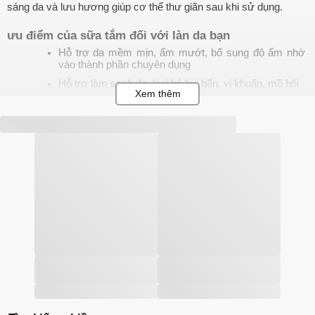
sáng da và lưu hương giúp cơ thể thư giãn sau khi sử dụng. 
ưu điểm của sữa tắm đối với làn da bạn
Hỗ trợ da mềm mịn, ẩm mướt, bổ sung độ ẩm nhờ 
vào thành phần chuyên dụng
Hỗ trợ làm sạch da, loại bỏ bụi bẩn, vi khuẩn, mồ hôi
Hỗ trợ giảm tình trạng viêm da, viêm lỗ chân lông
Hỗ trợ dưỡng sáng da, khiến da hồng hào, tăng độ 
đàn hồi
Tạo hương thơm dịu nhẹ, thư giãn và thoải mái hơn 
sau khi tắm
Tẩy tế bào chết cho da, giúp tạo tiền đề hấp thụ dưỡng 
ẩm tốt hơn
Cách chọn sữa tắm phù hợp với từng loại da
Cách chọn sữa tắm cho da thường và da hỗn hợp 
Bạn nên chọn cho mình những loại sữa tắm có độ PH vừa phải, 
không quá cao cũng không quá thấp (tốt độ PH không vượt quá 
mức 7). Đặc biệt, những sản phẩm được chiết xuất từ các thành 
phần thảo dược tự nhiên như trà xanh, chanh leo, bạc hà… là 