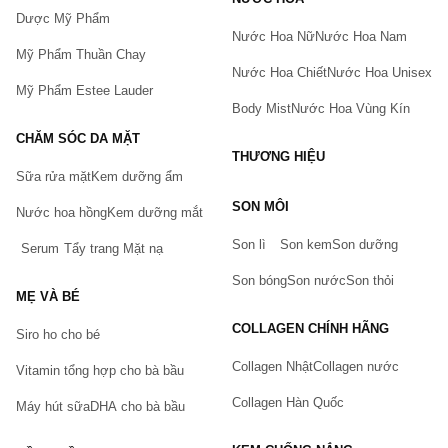
Dược Mỹ Phẩm
Nước Hoa Nữ
Nước Hoa Nam
Mỹ Phẩm Thuần Chay
Nước Hoa Chiết
Nước Hoa Unisex
Mỹ Phẩm Estee Lauder
Body Mist
Nước Hoa Vùng Kín
CHĂM SÓC DA MẶT
THƯƠNG HIỆU
Sữa rửa mặt
Kem dưỡng ẩm
Bạn gặp vấn đề về sản phẩm hay mua hàng?
SON MÔI
Nước hoa hồng
Kem dưỡng mắt
Hãy báo lỗi cho chúng tôi. Hoặc gọi cho chúng tôi qua số
0911.888.300
Son lì
Son kem
Son dưỡng
Serum
Tẩy trang
Mặt nạ
Tên của bạn
(*)
Son bóng
Son nước
Son thỏi
MẸ VÀ BÉ
COLLAGEN CHÍNH HÃNG
Siro ho cho bé
Số điện thoại
(*)
Collagen Nhật
Collagen nước
Vitamin tổng hợp cho bà bầu
Collagen Hàn Quốc
Máy hút sữa
DHA cho bà bầu
Email