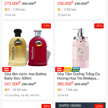
Sảy, Mụn Nhọt, Dị Ứng Cho
đ
Dầu Thừa, Mụn Trên Mặt,
đ
đ
đ
273.000
156.000
300.000
190.000
Người Lớn Và Trẻ Em,
Lưng, Ngực, Thẩm Thấu
5
2 Đã bán
3 Đã bán
Không Kích Ứng Da
Nhanh
Hà Nội
Nghệ An
-13%
-36%
Sữa tắm nước hoa Bettina
Sữa Tắm Dưỡng Trắng Da
Barty Đức 500ml
Hương Hoa Trà Weilaiya
đ
450ml - Công Thức Giúp Da
đ
đ
đ
247.000
385.000
285.000
609.000
Sáng Mịn, Cấp Ẩm và Ngăn
5
18 Đã bán
5
7 Đã bán
Ngừa Mụn
Cao Bằng, Hà Nội, Hải Phòng,
Hà Nội
Hồ Chí Minh, Phú Thọ
-38%
-22%