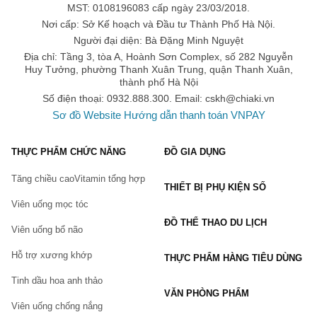
MST: 0108196083 cấp ngày 23/03/2018.
Sữa tắm Luvstar Body Tone Up Cream
 Hàn Quốc
Nơi cấp: Sở Kế hoạch và Đầu tư Thành Phố Hà Nội.
Sữa tắm Petit Cochon Hàn Quốc
 Ủ Trắng Da - Hương 
Người đại diện: Bà Đặng Minh Nguyệt
nước hoa 
Địa chỉ: Tầng 3, tòa A, Hoành Sơn Complex, số 282 Nguyễn
Sữa tắm Neutrogena
 Body Clear Body Wash Pink 
Huy Tưởng, phường Thanh Xuân Trung, quận Thanh Xuân,
Grapefruit
thành phố Hà Nội
Sữa tắm Cá Ngựa Algemarin 300ml
 Của Đức
Số điện thoại: 0932.888.300. Email:
cskh@chiaki.vn
Sữa tắm White Conc Body Shampoo
 Nhật Bản - Hỗ 
Sơ đồ Website
Hướng dẫn thanh toán VNPAY
trợ dưỡng da
THỰC PHẨM CHỨC NĂNG
ĐỒ GIA DỤNG
Mua sản phẩm sữa tắm chính hãng ở đâu?
Hiện nay, các sản phẩm
 Sữa tắm chính hãng
 và nhiều sản 
Tăng chiều cao
Vitamin tổng hợp
phẩm
 Chăm sóc cơ thể 
thuộc mặt hàng
 Mỹ phẩm 
đang được 
THIẾT BỊ PHỤ KIỆN SỐ
bán tại
 Sàn thương mại điện tử
 Chiaki trên toàn quốc.
Viên uống mọc tóc
Bạn có thể mua trực tiếp trên website hoặc đặt hàng qua
ĐỒ THỂ THAO DU LỊCH
Viên uống bổ não
hotline:
Website:
Chiaki.vn
Hỗ trợ xương khớp
THỰC PHẨM HÀNG TIÊU DÙNG
Hotline: 0932.888.300
Tinh dầu hoa anh thảo
Email:
cskh@chiaki.vn
VĂN PHÒNG PHẨM
Viên uống chống nắng
Địa chỉ: Tầng 3, tòa A, Hoành Sơn Complex, số 282 Nguyễn