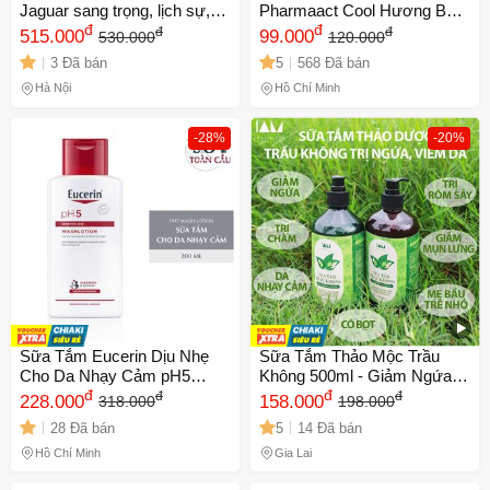
Jaguar sang trọng, lịch sự,
Pharmaact Cool Hương Bạc
mùi thơm quyến rũ, chai to
đ
Hà Mát Lạnh - Chai 550ml
đ
đ
đ
515.000
99.000
530.000
120.000
400ml
Làm Sạch Da, Đem Lại Cảm
3 Đã bán
5
568 Đã bán
Giác Thoải Mái, Sang Trọng
Nhật Bản
Hà Nội
Hồ Chí Minh
-28%
-20%
Sữa Tắm Eucerin Dịu Nhẹ
Sữa Tắm Thảo Mộc Trầu
Cho Da Nhạy Cảm pH5
Không 500ml - Giảm Ngứa
Washlotion
đ
Da, Mụn Lưng, Vẩy Nến,
đ
đ
đ
228.000
158.000
318.000
198.000
Kháng Khuẩn Tự Nhiên,
28 Đã bán
5
14 Đã bán
Dưỡng Ẩm Da
Hồ Chí Minh
Gia Lai