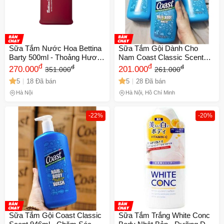
Sữa Tắm Nước Hoa Bettina
Sữa Tắm Gội Dành Cho
Barty 500ml - Thoảng Hương
Nam Coast Classic Scent
Quyến Rũ Từ Châu Âu, Giúp
đ
946ml - Sản Phẩm 2 Trong 1
đ
đ
đ
270.000
201.000
351.000
261.000
Da Mềm Mại, Dưỡng Ẩm Tự
Hương Thơm Cổ Điển, Giúp
5
18 Đã bán
5
28 Đã bán
Nhiên
Làm Sạch Da và Tóc Hiệu
Quả
Hà Nội
Hà Nội, Hồ Chí Minh
-22%
-20%
Sữa Tắm Gội Coast Classic
Sữa Tắm Trắng White Conc