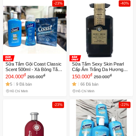
-23%
-40%
Sữa Tắm Gội Coast Classic
Sữa Tắm Sexy Skin Pearl
Scent 500ml - Xà Bông Tắm
Cấp Ẩm Trắng Da Hương
Gội Tươi Mát Cho Tóc và Cơ
đ
Nước Hoa - Gel 600ml
đ
đ
đ
204.000
150.000
265.000
250.000
Thể, Hương Thơm Dễ Chịu,
Dưỡng Sáng, Lưu Hương
5
9 Đã bán
66 Đã bán
Phù Hợp Mọi Loại Da
Ngọt Ngào, Phù Hợp Mọi
Loại Da
Hồ Chí Minh
Hồ Chí Minh
-23%
-22%