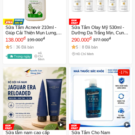
Sữa Tắm Acnevir 210ml -
Sữa Tắm Olay Mỹ 530ml -
Giúp Cải Thiện Mụn Lưng,
Dưỡng Da Trắng Mịn, Cung
Viêm Nang Lông, Làn Da
đ
Cấp Độ Ẩm, Hương Thơm
đ
đ
đ
138.000
290.000
199.000
377.000
Sáng Mịn Từ Thiên Nhiên -
Dễ Chịu, Sản Phẩm Chính
5
36 Đã bán
5
8 Đã bán
Sản Phẩm Dược Mỹ Phẩm
Hãng Từ Mỹ
Hồ
SANTAFA
Hồ Chí Minh
Trong ngày
Chí
Minh
-17%
Sữa tắm nam cao cấp
Sữa Tắm Cho Nam