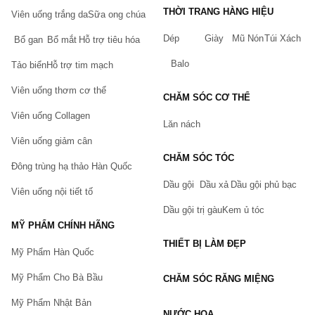
Huy Tưởng, Thanh Xuân Trung, Thanh Xuân, Hà Nội.
THỜI TRANG HÀNG HIỆU
Viên uống trắng da
Sữa ong chúa
<<------------------------------------->>
Dép
Giày
Mũ Nón
Túi Xách
Bổ gan
Bổ mắt
Hỗ trợ tiêu hóa
Khi mua các sản phẩm Sữa tắm tại Chiaki.vn bạn sẽ được
hưởng những quyền lợi:
Balo
Tảo biển
Hỗ trợ tim mạch
100% sản phẩm chính hãng. Có tem dán đảm bảo của
Viên uống thơm cơ thể
Chiaki.vn
CHĂM SÓC CƠ THỂ
Hoàn tiền, đổi trả trong 5 ngày nếu có lỗi của nhà sản xuất và
Viên uống Collagen
Lăn nách
hỏng hóc trong quá trình vận chuyển. (Xem thêm:
Chính
sách đổi trả hàng tại Chiaki
)
Viên uống giảm cân
Giao hàng thu tiền, thanh toán online nhiều phương thức.
CHĂM SÓC TÓC
Đông trùng hạ thảo Hàn Quốc
Tích điểm đổi quà và nhiều ưu đãi theo sự kiện khác.
Dầu gội
Dầu xả
Dầu gội phủ bạc
Viên uống nội tiết tố
Cách đặt hàng tại Chiaki.vn
Dầu gội trị gàu
Kem ủ tóc
Quý khách có thể tham khảo
hướng dẫn đặt hàng tại Chiaki
MỸ PHẨM CHÍNH HÃNG
chúng tôi sẽ liên hệ lại Quý Khách trong thời gian ngắn nhất.
THIẾT BỊ LÀM ĐẸP
Mỹ Phẩm Hàn Quốc
Mỹ Phẩm Cho Bà Bầu
CHĂM SÓC RĂNG MIỆNG
Mỹ Phẩm Nhật Bản
NƯỚC HOA