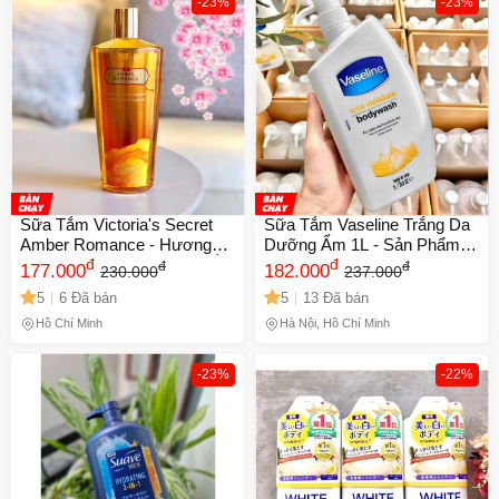
-23%
-23%
🎁 Đừng Bỏ Lỡ! 🎁
Mã Giảm Giá Dành Riêng Cho Bạn
Giảm ngay
-
cho bất kỳ đơn hàng nào.
XXX-XXXX
Số lần áp dụng:
1
lần
Sữa Tắm Victoria's Secret
Sữa Tắm Vaseline Trắng Da
Áp dụng cho đơn hàng từ:
0
Amber Romance - Hương
Dưỡng Ẩm 1L - Sản Phẩm
Chỉ áp dụng cho gian hàng:
Thơm Quyến Rũ, Dưỡng Ẩm
đ
Chăm Sóc Da Mềm Mại,
đ
đ
đ
177.000
182.000
230.000
237.000
Ngày hết hạn:
Mềm Mại, Sản Phẩm Chăm
Sáng Khỏe Từ Mỹ
5
6 Đã bán
5
13 Đã bán
Sóc Da Cao Cấp 250ml
Hồ Chí Minh
Hà Nội, Hồ Chí Minh
LẤY MÃ NGAY
-23%
-22%