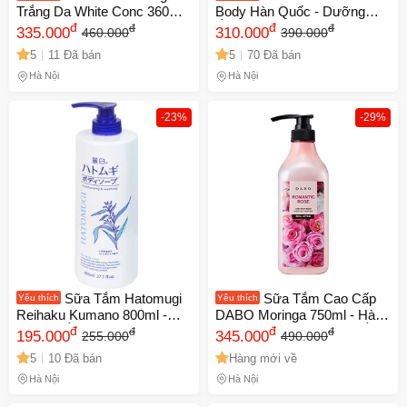
Trắng Da White Conc 360ml -
Body Hàn Quốc - Dưỡng
Với Vitamin C Tự Nhiên, Làm
đ
Ẩm, Trắng Da, Hương Hoa
đ
đ
đ
335.000
310.000
460.000
390.000
Sáng Da, Hương Bưởi Thơm
Anh Đào, Diên Vỹ, Hoa Hồng
5
11 Đã bán
5
70 Đã bán
Mát, Cảm Giác Tươi Mát
900g - Sản Phẩm Chính
Hãng
Hà Nội
Hà Nội
-23%
-29%
Sữa Tắm Hatomugi
Sữa Tắm Cao Cấp
Yêu thích
Yêu thích
Reihaku Kumano 800ml -
DABO Moringa 750ml - Hàn
Dưỡng Ẩm Trắng Da Chiết
đ
Quốc, Sạch Da, Dưỡng Ẩm,
đ
đ
đ
195.000
345.000
255.000
490.000
Xuất Ý Dĩ Nhật Bản, Làm
Hương Thơm Quyến Rũ,
5
10 Đã bán
Hàng mới về
Sạch Dịu Nhẹ, Cho Da Mềm
Không Nhờn Dính
Mại, Sáng Mượt
Hà Nội
Hà Nội