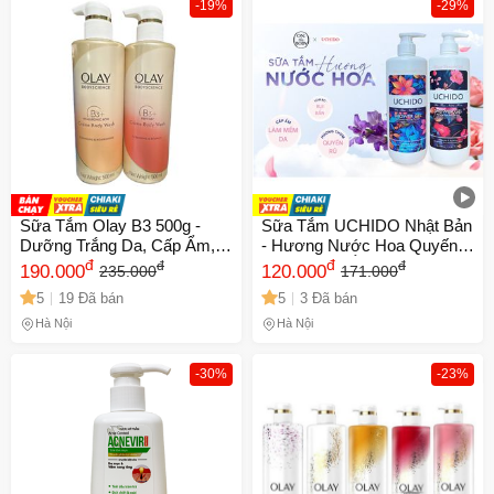
-19%
-29%
Sữa Tắm Olay B3 500g -
Sữa Tắm UCHIDO Nhật Bản
Dưỡng Trắng Da, Cấp Ẩm,
- Hương Nước Hoa Quyến
Phục Hồi Da Mềm Mịn Từ
đ
Rũ, Dưỡng Ẩm Sâu, Lưu
đ
đ
đ
190.000
120.000
235.000
171.000
Thai Lan
Hương Suốt Ngày Dài, Làn
5
19 Đã bán
5
3 Đã bán
Da Mềm Mịn Như Lụa
Hà Nội
Hà Nội
-30%
-23%