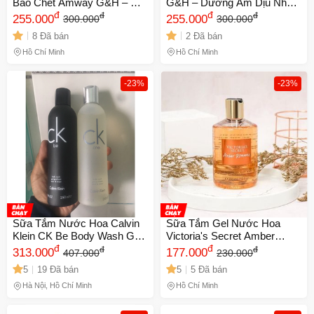
Bào Chết Amway G&H – Da
G&H – Dưỡng Ẩm Dịu Nhẹ,
Sáng Mịn, Khỏe Khoắn Tự
đ
Bảo Vệ Da Mỗi Ngày 720607
đ
đ
đ
255.000
255.000
300.000
300.000
Nhiên 720606
8 Đã bán
2 Đã bán
Hồ Chí Minh
Hồ Chí Minh
-23%
-23%
Sữa Tắm Nước Hoa Calvin
Sữa Tắm Gel Nước Hoa
Klein CK Be Body Wash Gel
Victoria's Secret Amber
250ml - Hương Thơm Quyến
đ
Romance 250ml - Hương
đ
đ
đ
313.000
177.000
407.000
230.000
Rũ, Dưỡng Ẩm Cho Da Mềm
Thơm Quyến Rũ, Dưỡng Da
5
19 Đã bán
5
5 Đã bán
Mại
Mềm Mịn, Chăm Sóc Cơ
Thể Hàng Ngày
Hà Nội, Hồ Chí Minh
Hồ Chí Minh