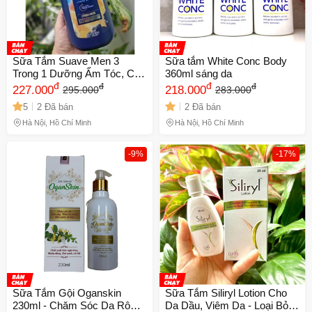
Sữa Tắm Suave Men 3
Sữa tắm White Conc Body
Trong 1 Dưỡng Ẩm Tóc, Cơ
360ml sáng da
Thể & Mặt 887ml - Hương
đ
đ
đ
đ
227.000
218.000
295.000
283.000
Thơm Nam Tính, Tiện Lợi
5
2 Đã bán
2 Đã bán
Cho Đàn Ông
Hà Nội, Hồ Chí Minh
Hà Nội, Hồ Chí Minh
-9%
-17%
Sữa Tắm Gội Oganskin
Sữa Tắm Siliryl Lotion Cho
230ml - Chăm Sóc Da Rôm
Da Dầu, Viêm Da - Loại Bỏ