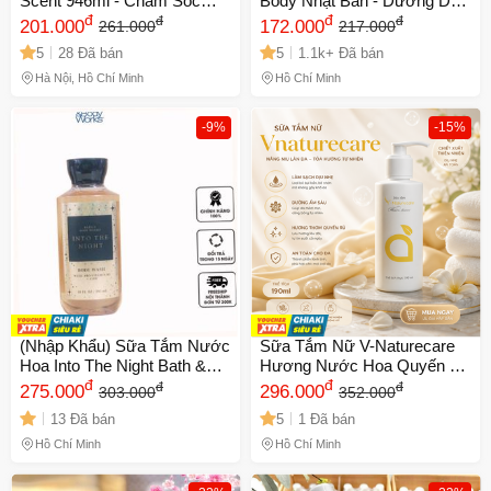
Scent 946ml - Chăm Sóc
Body Nhật Bản - Dưỡng Da
Tóc & Da Toàn Diện, Hương
đ
Trắng Hồng, Hương Thơm
đ
đ
đ
201.000
172.000
261.000
217.000
Thơm Tươi Mát Suốt Ngày
Tươi Mát, Chăm Sóc Da Tự
5
28 Đã bán
5
1.1k+ Đã bán
Nhiên 360ml
Hà Nội, Hồ Chí Minh
Hồ Chí Minh
-9%
-15%
(Nhập Khẩu) Sữa Tắm Nước
Sữa Tắm Nữ V-Naturecare
Hoa Into The Night Bath &
Hương Nước Hoa Quyến Rũ
Body Works 295ml Dưỡng
đ
190ml - Sạch Da, Trắng Da,
đ
đ
đ
275.000
296.000
303.000
352.000
Ẩm Và Lưu Hương Nữ Tính,
Lưu Hương Suốt 6 Tiếng,
13 Đã bán
5
1 Đã bán
Quyến Rũ Từ Thiên Nhiên
Chăm Sóc Da Mềm Mịn Tự
Cao Cấp Nhập Khẩu
Nhiên
Hồ Chí Minh
Hồ Chí Minh