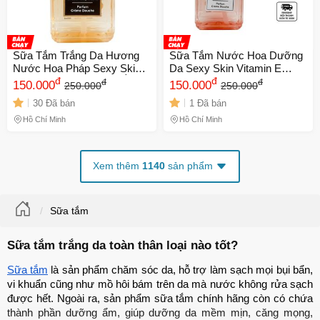
Sữa Tắm Trắng Da Hương
Sữa Tắm Nước Hoa Dưỡng
Nước Hoa Pháp Sexy Skin
Da Sexy Skin Vitamin E
Honey 600ml - Dưỡng Ẩm,
đ
600ml - Sáng Mịn, Thơm
đ
đ
đ
150.000
150.000
250.000
250.000
Làm Sạch, Hương Dịu Dàng
Lâu, Chống Oxy Hóa Cho
30 Đã bán
1 Đã bán
Cho Làn Da Tươi Sáng
Tất Cả Các Loại Da Chính
Hãng từ Queen Snap Shop
Hồ Chí Minh
Hồ Chí Minh
Xem thêm
1140
sản phẩm
Sữa tắm
Sữa tắm trắng da toàn thân loại nào tốt?
Sữa tắm
 là sản phẩm chăm sóc da, hỗ trợ làm sạch mọi bụi bẩn, 
vi khuẩn cũng như mồ hôi bám trên da mà nước không rửa sạch 
được hết. Ngoài ra, sản phẩm sữa tắm chính hãng còn có chứa 
thành phần dưỡng ẩm, giúp dưỡng da mềm mịn, căng mọng, 