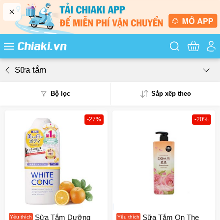
Tìm kiếm sản
Sữa tắm
Bộ lọc
Sắp xếp theo
-27%
-20%
Phổ biến
Mua nhiều
Mới nhất
Giá từ thấp - cao
Giá từ cao - thấp
Sữa Tắm Dưỡng
Sữa Tắm On The
Yêu thích
Yêu thích