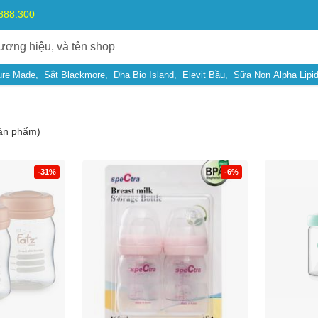
.888.300
ure Made
Sắt Blackmore
Dha Bio Island
Elevit Bầu
Sữa Non Alpha Lipi
ản phẩm)
-31%
-6%
Bạn gặp vấn đề về
Sản phẩm
hay
Mua hàng
?
Hãy báo lỗi cho chúng tôi. Hoặc gọi cho chúng tôi qua số
0911.888.30