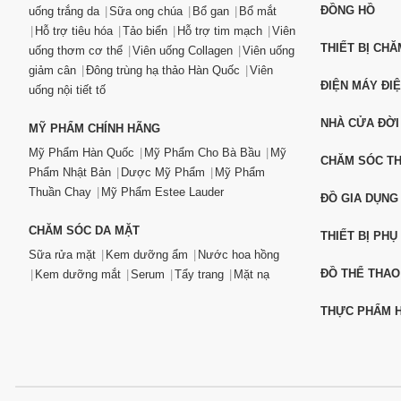
Mua bình trữ sữa c
ĐỒNG HỒ
uống trắng da
Sữa ong chúa
Bổ gan
Bổ mắt
Hiện nay, các sản p
Hỗ trợ tiêu hóa
Tảo biển
Hỗ trợ tim mạch
Viên
THIẾT BỊ CH
điện tử
 Chiaki trên t
uống thơm cơ thể
Viên uống Collagen
Viên uống
giảm cân
Đông trùng hạ thảo Hàn Quốc
Viên
ĐIỆN MÁY ĐI
Bạn có thể mua t
uống nội tiết tố
Website:
C
NHÀ CỬA ĐỜI
MỸ PHẨM CHÍNH HÃNG
Hotline: 0
Mỹ Phẩm Hàn Quốc
Mỹ Phẩm Cho Bà Bầu
Mỹ
CHĂM SÓC T
Email:
csk
Phẩm Nhật Bản
Dược Mỹ Phẩm
Mỹ Phẩm
Địa chỉ: T
Thuần Chay
Mỹ Phẩm Estee Lauder
ĐỒ GIA DỤNG
<<-----------
CHĂM SÓC DA MẶT
THIẾT BỊ PHỤ
Khi mua Bình tr
Sữa rửa mặt
Kem dưỡng ẩm
Nước hoa hồng
100% sản 
ĐỒ THỂ THAO
Kem dưỡng mắt
Serum
Tẩy trang
Mặt nạ
Hoàn tiền,
THỰC PHẨM H
Chiaki
)
Giao hàng 
Tích điểm 