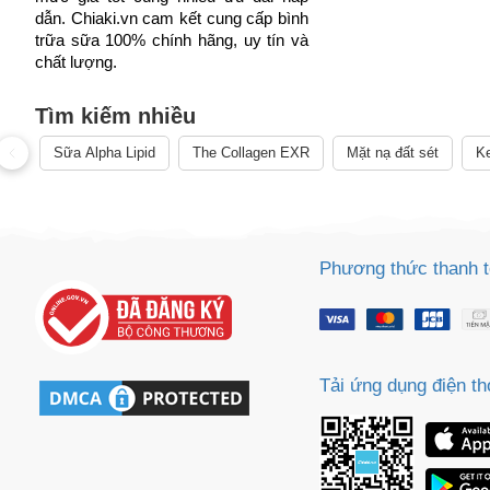
dẫn. Chiaki.vn cam kết cung cấp bình
trữa sữa 100% chính hãng, uy tín và
chất lượng.
Cách
Tìm kiếm nhiều
Sa
Tr
Sữa Alpha Lipid
The Collagen EXR
Mặt nạ đất sét
Ke
m
Cách chọn bình trữ
Về chất liệu
Trên thị trường hiện 
nhưng giá thành cao 
Phương thức thanh 
liệu nhựa nếu không 
Vậy nên khi chọn bìn
hóa chất độc hại nào 
Tải ứng dụng điện th
Về dung tích
Mẹ nên ước lượng về 
cữ bú của bé bởi sữa 
Về thương hiệu