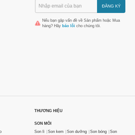
ĐĂNG KÝ
 nổi tiếng, uy tín, được đánh giá cao trên thị trường. Tuyệt đối
 đảm bảo về chất lượng, tiềm ẩn nguy cơ gây hại cho sức khỏe
Nếu bạn gặp vấn đề về
Sản phẩm
hoặc
Mua
hàng
? Hãy
báo lỗi
cho chúng tôi.
nay:
phẩm kém chất lượng. Tùy theo điều kiện kinh tế, mẹ có thể cân
THƯƠNG HIỆU
SON MÔI
o
Son lì
Son kem
Son dưỡng
Son bóng
Son