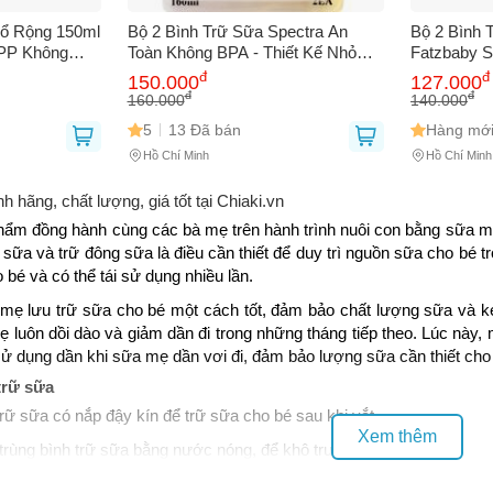
 bạn
(*)
Cổ Rộng 150ml
Bộ 2 Bình Trữ Sữa Spectra An
Bộ 2 Bình 
 PP Không
Toàn Không BPA - Thiết Kế Nhỏ
Fatzbaby S
Cho Mẹ Và
Gọn, Tiết Kiệm Diện Tích, Dung
180ml Chốn
đ
đ
150.000
127.000
Tích 160ml - Lưu Trữ Sữa Mẹ
Giải Pháp 
đ
đ
160.000
140.000
 thoại
(*)
Thoải Mái
Bé
5
13 Đã bán
Hàng mới
Hồ Chí Minh
Hồ Chí Minh
 hãng, chất lượng, giá tốt tại Chiaki.vn
hẩm đồng hành cùng các bà mẹ trên hành trình nuôi con bằng sữa mẹ.
vắt sữa và trữ đông sữa là điều cần thiết để duy trì nguồn sữa cho bé
 bé và có thể tái sử dụng nhiều lần.
bạn gặp phải
(*)
 mẹ lưu trữ sữa cho bé một cách tốt, đảm bảo chất lượng sữa và k
 luôn dồi dào và giảm dần đi trong những tháng tiếp theo. Lúc này,
ử dụng dần khi sữa mẹ dần vơi đi, đảm bảo lượng sữa cần thiết cho b
trữ sữa
rữ sữa có nắp đậy kín để trữ sữa cho bé sau khi vắt.
 trùng bình trữ sữa bằng nước nóng, để khô trước khi sử dụng.
vào bình trữ sữa, chú ý không đổ sữa quá đầy mà để lại một khoảng