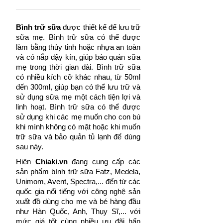
vắt để tiện the
Bảo quản sữa đ
Bình trữ sữa
được thiết kế để lưu trữ
6 giờ. Tránh đ
sữa mẹ. Bình trữ sữa có thể được
làm bằng thủy tinh hoặc nhựa an toàn
và có nắp đậy kín, giúp bảo quản sữa
mẹ trong thời gian dài. Bình trữ sữa
có nhiều kích cỡ khác nhau, từ 50ml
đến 300ml, giúp bạn có thể lưu trữ và
sử dụng sữa mẹ một cách tiện lợi và
linh hoạt. Bình trữ sữa có thể được
sử dụng khi các mẹ muốn cho con bú
khi mình không có mặt hoặc khi muốn
trữ sữa và bảo quản tủ lạnh để dùng
sau này.
Hiện
Chiaki.vn
đang cung cấp các
sản phẩm bình trữ sữa Fatz, Medela,
Unimom, Avent, Spectra,... đến từ các
quốc gia nổi tiếng với công nghệ sản
xuất đồ dùng cho mẹ và bé hàng đầu
như Hàn Quốc, Anh, Thụy Sĩ,... với
mức giá tốt cùng nhiều ưu đãi hấp