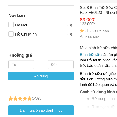
Tên của
Set 3 Bình Trữ Sữa 
Fatz FB0120 - Nhựa
Nơi bán
Chứa BPA, Tiện Lợi 
đ
83.000
Bé, Dễ Dàng Vệ Sinh
đ
122.000
Hà Nội
(3)
Số điện
5
239 Đã bán
Hồ Chí Minh
(3)
Hồ Chí Minh
Mua bình trữ sữa chính
Email
Bình trữ sữa
là sản p
Khoảng giá
làm trở lại thì việc 
trữ, bảo quản sữa cho
Vấn đề 
Bình trữ sữa sẽ giúp
Áp dụng
đầu tiên lượng sữa mẹ
lạnh để bảo quản và s
Mô tả
(*)
Cách sử dụng bình 
Sử dụng bình t
(5/393)
Rửa sạch, tiệt
Đánh giá
5
sao danh mục
Đổ sữa đã vắt 