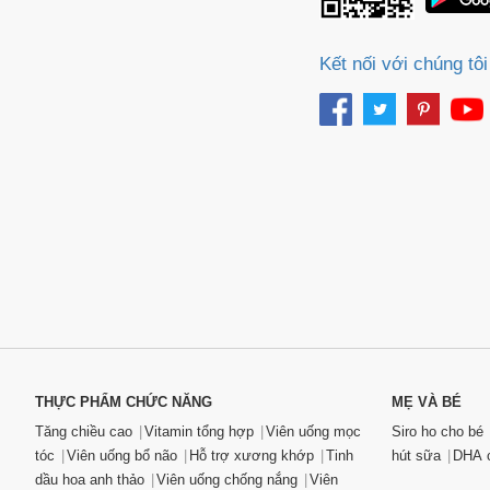
Khi chọn bình trữ sữa
không ham rẻ, mua cá
Kết nối với chúng tôi
của bé.
Những thương hiệu ch
Medela
Unimom
Avent
Upass
Về giá cả
Bình trữ sữa đắt chư
đối lựa chọn một thươ
TOP sản phẩm bình 
Bình trữ sữa
THỰC PHẨM CHỨC NĂNG
MẸ VÀ BÉ
Tăng chiều cao
Vitamin tổng hợp
Viên uống mọc
Siro ho cho bé
Bình trữ sữa
tóc
Viên uống bổ não
Hỗ trợ xương khớp
Tinh
hút sữa
DHA c
….
dầu hoa anh thảo
Viên uống chống nắng
Viên