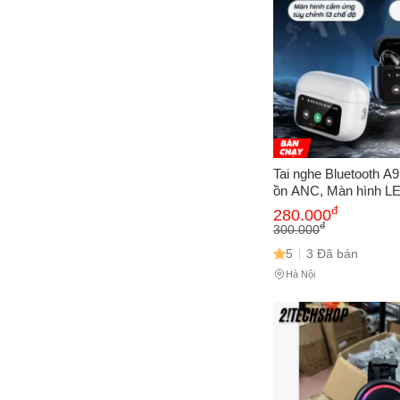
Tai nghe Bluetooth A
ồn ANC, Màn hình L
nước IPX5, EQ Cân 
đ
280.000
thanh, Thiết kế in-ear 
đ
300.000
5
3 Đã bán
Hà Nội