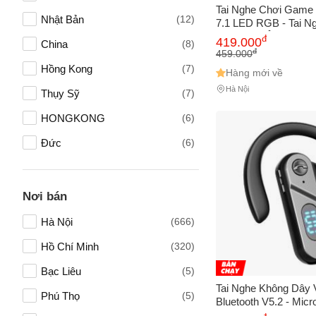
Sony
(4)
Tai Nghe Chơi Gam
Nhật Bản
(12)
7.1 LED RGB - Tai N
Vấn đề 
AUKEY
(6)
Đen Cam, Âm Thanh 
đ
419.000
China
(8)
Mic Có Thể Uốn, Phụ
đ
459.000
Philips
(3)
Tính Chất Lượng
Hồng Kong
(7)
Hàng mới về
Nordic Naturals
(1)
Mô tả
(*)
Hà Nội
Thụy Sỹ
(7)
Medela
(1)
HONGKONG
(6)
China
(1)
Đức
(6)
Đan Mạch
(6)
Hàn Quốc
(3)
Nơi bán
Hà Lan
(2)
Hà Nội
(666)
vietnam
(1)
Hồ Chí Minh
(320)
Thụy Sĩ
(1)
Bạc Liêu
(5)
Tai Nghe Không Dây V
Singapore
(1)
Phú Thọ
(5)
Bluetooth V5.2 - Mic
Thời Gian Sử Dụng 2
Anh
(1)