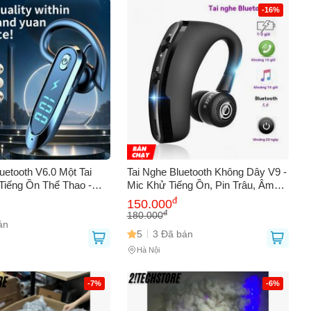
AY
-16%
uetooth V6.0 Một Tai
Tai Nghe Bluetooth Không Dây V9 -
iếng Ồn Thể Thao -
Mic Khử Tiếng Ồn, Pin Trâu, Âm
tereo, Pin Dài 35 Giờ,
Thanh Stereo, Thiết Kế Thể Thao
đ
150.000
Cho Lái Xe Shipper
Dành Cho Lái Xe Và Kinh Doanh
đ
180.000
án
5
3 Đã bán
Hà Nội
-7%
-6%