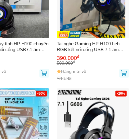
áy tính HP H100 chuyên
Tai nghe Gaming HP H100 Leb
nối cổng USB7.1 âm
RGB kết nối cổng USB 7.1 âm
hay Phù hợp PC/Laptop,
thanh cực hay, có Mic, chuyên
đ
390.000
Game PC/Laptop
đ
500.000
 về
Hàng mới về
Hà Nội
-50%
-20%