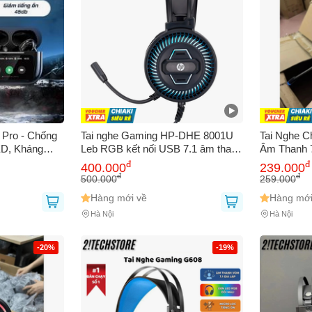
9 Pro - Chống
Tai nghe Gaming HP-DHE 8001U
Tai Nghe C
ED, Kháng
Leb RGB kết nối USB 7.1 âm thanh
Âm Thanh 
bằng âm
cực hay, có Mic, chuyên Game
Màu, Phụ 
đ
đ
400.000
239.000
tiện lợi
PC/Laptop
Nghiệp, C
đ
đ
500.000
259.000
Kế Thời Tr
Hàng mới về
Hàng mới
Hà Nội
Hà Nội
-20%
-19%