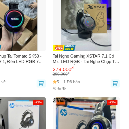
hụp Tai Tomato SK53 -
Tai Nghe Gaming XSTAR 7.1 Có
7.1, Đèn LED RGB 7
Mic LED RGB - Tai Nghe Chụp Tai
Kiện Gaming Chuyên
USB Chất Âm Bass Hay Cho Máy
đ
279.000
hơi Game PUBG, Thiết
Tính & Laptop
đ
299.000
ang
 về
5
1 Đã bán
Hà Nội
-22%
-22%