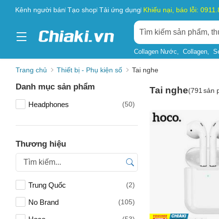
Kênh người bán
Tạo shop
Tải ứng dụng
Khiếu nại, báo lỗi: 0911
Collagen Nước
Collagen
S
Trang chủ
Thiết bị - Phụ kiện số
Tai nghe
Danh mục sản phẩm
Tai nghe
(
791
sản 
Headphones
(50)
Thương hiệu
Trung Quốc
(2)
No Brand
(105)