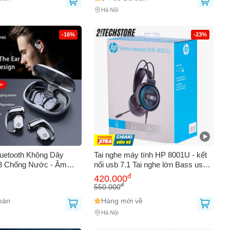
Hà Nội
-16%
-23%
luetooth Không Dây
Tai nghe máy tính HP 8001U - kết
3 Chống Nước - Âm
nối usb 7.1 Tai nghe lớn Bass usb
REO HIFI Cho iPhone
Blu-ray, Tai nghe Thích hợp cho
đ
420.000
, Thời Gian Chạy 9.5
Chơi game, BH 12T
đ
550.000
bán
Hàng mới về
Hà Nội