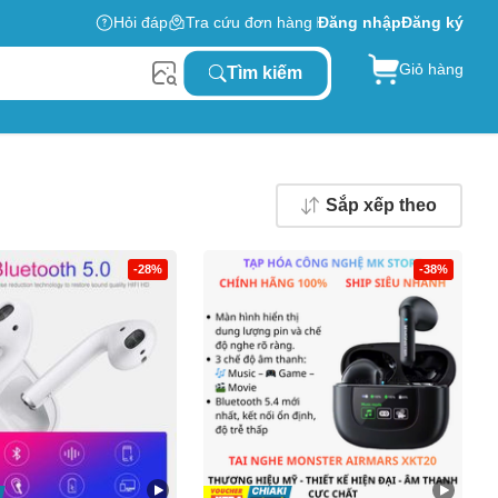
Hỏi đáp
Tra cứu đơn hàng
Đăng nhập
Đăng ký
Giỏ hàng
Tìm kiếm
Sắp xếp theo
-28%
-38%