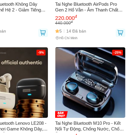
luetooth Không Dây
Tai Nghe Bluetooth AirPods Pro
ế Hệ 2 - Giảm Tiếng
Gen 2 Hổ Vằn - Âm Thanh Chất
nh Stereo, Thể Thao,
Lượng Cao, Thời Gian Nghe 8 Giờ,
đ
220.000
ành Cho Lái Xe, Shipper
Sạc Nhanh 30 Phút
đ
440.000
bán
5
14 Đã bán
Hồ Chí Minh
-9%
-25%
luetooth Lenovo LE208 -
Tai Nghe Bluetooth M10 Pro - Kết
Chơi Game Không Dây,
Nối Tự Động, Chống Nước, Chống
 Âm Thanh HIFI, Độ
Ồn, Thời Gian Sử Dụng 4 Giờ - Tai