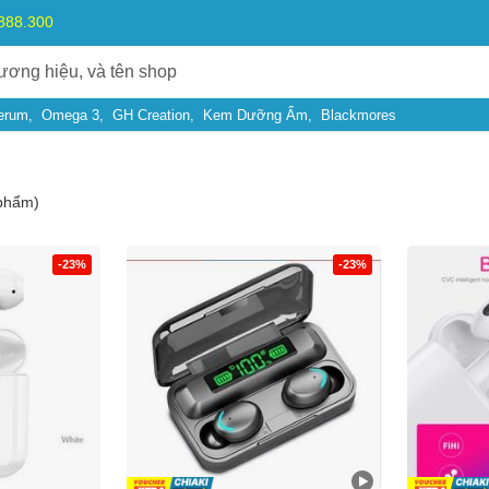
.888.300
erum
Omega 3
GH Creation
Kem Dưỡng Ẩm
Blackmores
phẩm)
-23%
-23%