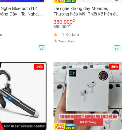
 Nghe Bluetooth I12
Tai nghe không dây Monster,
ông Dây - Tai Nghe
Thương hiệu Mỹ, Thiết kế hiện đại,
ân Tay, Âm Thanh
Chất âm mạnh mẽ, Độ trễ thấp, Pin
đ
360.000
Thiết Kế Nhỏ Gọn, Thời
bền
đ
590.000
án
1 Đã bán
Quảng Ninh
0
-14%
-50%