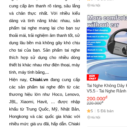
cung cấp âm thanh rõ ràng, sâu lắng 
Hà Nội
và chân thực nhất. Với nhiều kiểu 
dáng và tính năng khác nhau, sản 
phẩm tai nghe mang lại cho bạn sự 
thoải mái, trải nghiệm âm thanh tốt, sử 
dụng lâu bền mà không gây khó chịu 
cho tai của bạn. Sản phẩm tai nghe 
thích hợp sử dụng cho nhiều dòng 
thiết bị khác nhau như điện thoại, máy 
tính, máy tính bảng,...
Hiện nay,
 Chiaki.vn
 đang cung cấp 
Tai Nghe Không Dây 
các sản phẩm tai nghe đến từ các 
V5.5 - Tai Nghe Rảnh
thương hiệu lớn như Hoco, Lenovo, 
Chất Lượng Cao Cho
đ
200.000
Lái Xe, Chạy, Và Thể
JBL, Xiaomi, Havit, … được nhập 
đ
220.000
khẩu từ Trung Quốc, Mỹ, Nhật Bản, 
5
5 Đã bán
Hongkong và các quốc gia khác với 
Hà Nội
nhiều mức giá ưu đãi, hấp dẫn. Chiaki 