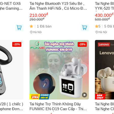
e G-NET GX6
Tai Nghe Bluetooth Y19 Siêu Bé ,
Tai Nghe B
ghe Gaming
Âm Thanh HiFi Nổi , Có Micro Đàm
YYK-520 Th
bạn gặp phải
(*)
Sống Động,
Thoại , Hiện Thị Màn Hình Kỹ Thuật
Ồn, Âm Tha
đ
đ
210.000
430.000
 Kiện Máy
Pin Trâu, D
đ
đ
250.000
500.000
1 Đã bán
5
5 Đã 
Hà Nội
Hà Nội
-20%
-28%
GỬI BÁO LỖI
28 ( 1 chiếc )
Tai Nghe Trợ Thính Không Dây
Tai Nghe B
rophone Đơn,
FUNMIC EN-D19 Cao Cấp - Thiết
Tai Nghe 
0 Giờ, Phiên
Kế Nhỏ Gọn, Âm Thanh Sống
Chất Lượng