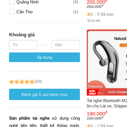
đ
200.000
Quảng Ninh
(4)
Bản Mới Cho Công V
đ
250.000
Phòng và Chạy Grap
Cần Thơ
(1)
5
5 Đã bán
Hà Nội
Khoảng giá
Áp dụng
(5/8)
Đánh giá
5
sao danh mục
Tai nghe Bluetooth M2
ồn cho Lái xe, Shipper
trâu, Âm thanh Stere
đ
190.000
cao, Thiết kế Ergono
đ
Sản phẩm tai nghe
 sử dụng công 
220.000
nghệ tiên tiến, thiết kế thông minh, 
5
2 Đã bán