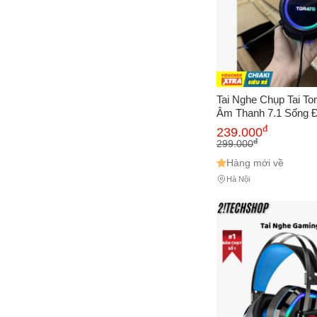
Tai Nghe Chụp Tai To
Âm Thanh 7.1 Sống 
LED 7 Màu, Tai Nghe
đ
239.000
Game, Phụ Kiện Máy 
đ
299.000
Hàng mới về
Hà Nội