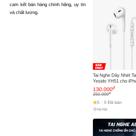
Cách
cam kết bán hàng chính hãng, uy tín 
và chất lượng.
Sa
Tr
m
Tai Nghe Dây Nhét Tai
Yesido YH51 cho iPh
Thanh Sống Động, Thi
đ
130.000
Mái, Màu Trắng
đ
250.000
5
5 Đã bán
Hà Nội