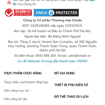
trước đó.
lỗi
cho chúng tôi.
Tham khảo ý kiến chuyên gia
: Nếu có thắc mắc hoặc
cần tư vấn, hãy tham khảo ý kiến từ bác sĩ, dược sĩ
trước khi sử dụng sản phẩm.
Công ty Cổ phần Thương mại Chiaki
Mục đích sử dụng khi mua TPCN
: Điều cần thiết nhất
MST: 0108196083 cấp ngày 23/03/2018.
là người dùng cần hiểu mục đích sử dụng thực phẩm
Nơi cấp: Sở Kế hoạch và Đầu tư Thành Phố Hà Nội.
chức năng của mình là gì, để từ đó lựa chọn sản phẩm
Người đại diện: Bà Đặng Minh Nguyệt
và liều lượng phù hợp, từ đó tối ưu hiệu quả cải thiện.
Địa chỉ: Tầng 3, tòa A, Hoành Sơn Complex, số 282 Nguyễn
Đọc kỹ hướng dẫn sử dụng
: Luôn tuân thủ đúng theo
Huy Tưởng, phường Thanh Xuân Trung, quận Thanh Xuân,
hướng dẫn của nhà sản xuất về liệu lượng, cách sử
thành phố Hà Nội
dụng và bảo quản để đảm bảo lành tính và hiệu quả tốt.
Số điện thoại: 0932.888.300. Email:
cskh@chiaki.vn
Giá sản phẩm
: Một yếu tố quan trọng khác là cần phải
Sơ đồ Website
Hướng dẫn thanh toán VNPAY
tìm hiểu về giá cả chung của sản phẩm đó trên thị trường
là bao nhiêu? Để tránh tình trạng mua quá đắt.
THỰC PHẨM CHỨC NĂNG
ĐỒ GIA DỤNG
Mua ở địa chỉ uy tín
: Nên ưu tiên mua TPCN tại đại lý
chính thức của các thương hiệu, các trang mua sắm trực
Tăng chiều cao
Vitamin tổng hợp
tuyến được đánh giá tích cực từ người dùng hoặc các
THIẾT BỊ PHỤ KIỆN SỐ
chuỗi cửa hàng nhà thuốc được cấp phép kinh doanh
Viên uống mọc tóc
TPCN, để mua được các sản phẩm chính hãng với giá
tốt.
ĐỒ THỂ THAO DU LỊCH
Viên uống bổ não
Phân loại thực phẩm chức năng