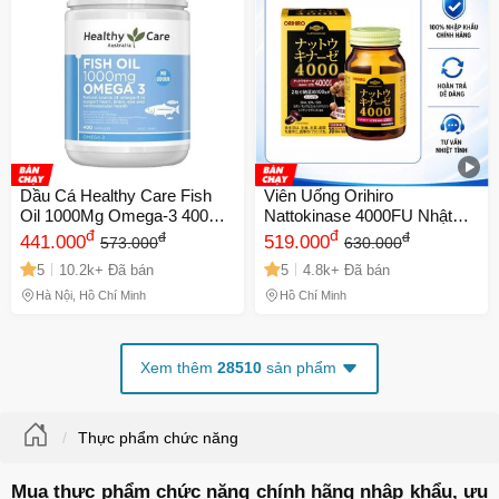
Dầu Cá Healthy Care Fish
Viên Uống Orihiro
Oil 1000Mg Omega-3 400
Nattokinase 4000FU Nhật
Viên - Tăng Cường Sức
đ
Bản - Bổ Não, Tăng Cường
đ
đ
đ
441.000
519.000
573.000
630.000
Khỏe Tim Mạch và Não Bộ,
Trí Nhớ, Hỗ Trợ Tuần Hoàn
5
10.2k+ Đã bán
5
4.8k+ Đã bán
Bổ Sung Dinh Dưỡng Từ Úc
Máu
Hà Nội, Hồ Chí Minh
Hồ Chí Minh
Xem thêm
28510
sản phẩm
Thực phẩm chức năng
Mua thực phẩm chức năng chính hãng nhập khẩu, ưu