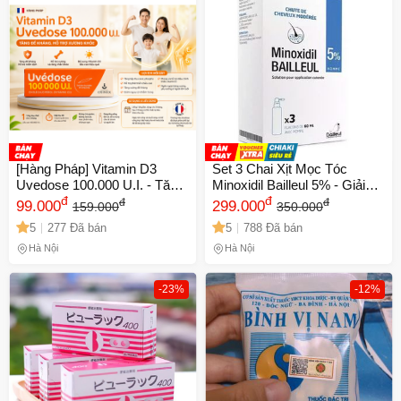
[Hàng Pháp] Vitamin D3
Set 3 Chai Xịt Mọc Tóc
Uvedose 100.000 U.I. - Tăng
Minoxidil Bailleul 5% - Giải
Đề Kháng, Hỗ Trợ Xương
đ
Pháp Ngừa Hói Hiệu Quả Từ
đ
đ
đ
99.000
299.000
159.000
350.000
Khỏe, Dễ Uống Cho Trẻ Em
Pháp Cho Nam Nữ
5
277 Đã bán
5
788 Đã bán
Và Người Lớn
Hà Nội
Hà Nội
-23%
-12%