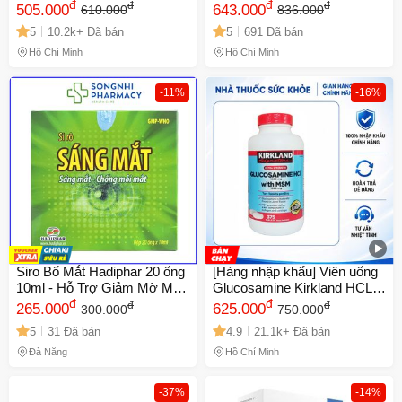
Oil 1000mg của Úc
đ
trợ thư giãn
đ
đ
đ
505.000
643.000
610.000
836.000
5
10.2k+ Đã bán
5
691 Đã bán
Hồ Chí Minh
Hồ Chí Minh
-11%
-16%
Siro Bổ Mắt Hadiphar 20 ống
[Hàng nhập khẩu] Viên uống
10ml - Hỗ Trợ Giảm Mờ Mắt,
Glucosamine Kirkland HCL
Nhức Mỏi Mắt, Tăng Cường
đ
1500mg với MSM 1500mg -
đ
đ
đ
265.000
625.000
300.000
750.000
Thị Lực - Hàng Việt Nam
Hỗ trợ xương khớp, hộp 375
5
31 Đã bán
4.9
21.1k+ Đã bán
viên cho người lớn
Đà Nẵng
Hồ Chí Minh
-37%
-14%