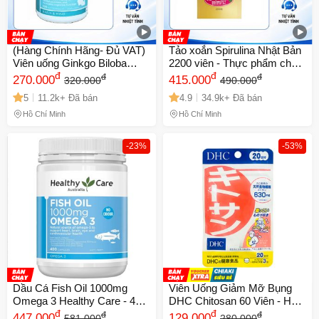
(Hàng Chính Hãng- Đủ VAT)
Tảo xoắn Spirulina Nhật Bản
Viên uống Ginkgo Biloba
2200 viên - Thực phẩm chức
Healthy Care 2000mg Úc -
đ
năng dinh dưỡng cao cho
đ
đ
đ
270.000
415.000
320.000
490.000
Hỗ trợ tuần hoàn não, cải
sức khỏe, hỗ trợ làm đẹp và
5
11.2k+ Đã bán
4.9
34.9k+ Đã bán
thiện trí nhớ và khả năng tập
tăng cường sức đề kháng
trung, bảo vệ sức khỏe toàn
Hồ Chí Minh
Hồ Chí Minh
diện
-23%
-53%
Dầu Cá Fish Oil 1000mg
Viên Uống Giảm Mỡ Bụng
Omega 3 Healthy Care - 400
DHC Chitosan 60 Viên - Hỗ
Viên Hỗ Trợ Tim Mạch và
đ
Trợ Giảm Cân Tự Nhiên,
đ
đ
đ
447.000
129.000
581.000
280.000