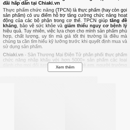
đãi hấp dẫn tại Chiaki.vn
Thực phẩm chức năng
(TPCN) là thực phẩm (hay còn gọi
sản phẩm) có ưu điểm hỗ trợ tăng cường chức năng hoạt
động của các bộ phận trong cơ thể. TPCN giúp
tăng đề
kháng
, bảo vệ sức khỏe và
giảm thiểu nguy cơ bệnh lý
hiệu quả. Tuy nhiên, việc lựa chọn cho mình sản phẩm phù
hợp, chất lượng, uy tín mà giá tốt thị trường là điều mà
chúng ta cần tìm hiểu kỹ lưỡng trước khi quyết định mua và
sử dụng sản phẩm.
Chiaki.vn
- Sàn Thương Mại Điện Tử phân phối
thực phẩm
chức năng nhập khẩu
với hơn 5000+ sản phẩm các loại
dành cho mọi đối tượng
nam
,
nữ
từ
trẻ em
,
người trưởng
thành
tới
người gi
à
, với đầy đủ các dạng sản phẩm từ
dạng nước, dạng viên, dạng bột, dạng giọt
đến từ các
thương hiệu thực phẩm chăm sóc sức khỏe nổi tiếng hàng
đầu thế giới như:
Blackmores, Swisse, Healthy Care, DHC,
Puritan's Pride, Shiseido,...
Thực phẩm chức năng là gì?
Thực phẩm chức năng
(tên gọi tiếng anh
functional
foods
)
ra đời lần đầu tiên ở Nhật Bản vào năm 1980 với
thành phần chính được tinh chiết từ các loại dược liệu,
động thực vật trong tự nhiên giúp bổ sung và tăng cường
chức năng hoạt động của các cơ quan trong cơ thể.
(