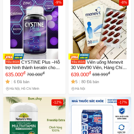
-9%
-8%
CYSTINE Plus –Hỗ
Viên uống Menevit
Yêu thích
Yêu thích
trợ hình thành keratin cho
30 Viên/90 Viên, Hàng Chính
mái tóc chắc khỏe, da sáng
đ
Hãng Bayer Úc & Đức
đ
đ
đ
635.000
639.000
700.000
698.999
mịn khỏe đẹp tự nhiên (60
6 Đã bán
5
80 Đã bán
viên)
Hà Nội, Hồ Chí Minh
Hà Nội
-12%
-17%