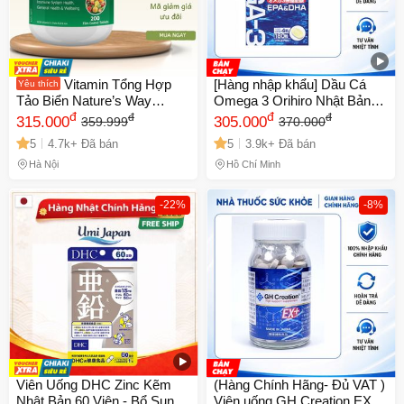
Vitamin Tổng Hợp
[Hàng nhập khẩu] Dầu Cá
Yêu thích
Tảo Biển Nature’s Way
Omega 3 Orihiro Nhật Bản
Complete Daily Multivitamin -
đ
180 Viên - Hỗ Trợ Tim Mạch,
đ
đ
đ
315.000
305.000
359.999
370.000
Hộp 200 Viên - Hỗ Trợ Sức
Trí Não và Thị Lực, Hàm
5
4.7k+ Đã bán
5
3.9k+ Đã bán
Khỏe Đầy Đủ Cho Gia Đình
Lượng Omega 3 Cao 300mg
Trong 1 Liều Dùng
Hà Nội
Hồ Chí Minh
-22%
-8%
Viên Uống DHC Zinc Kẽm
(Hàng Chính Hãng- Đủ VAT )
Nhật Bản 60 Viên - Bổ Sung
Viên uống GH Creation EX+