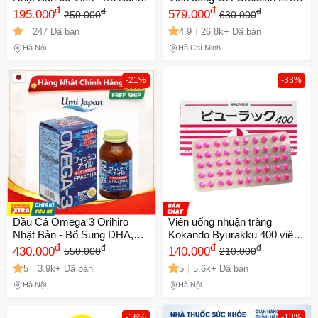
Kẽm Tăng Cường Sức Khỏe
đ
tăng chiều cao chính hãng
đ
đ
đ
195.000
579.000
250.000
630.000
và Miễn Dịch, Hỗ Trợ Chăm
Nhật Bản - Hỗ trợ phát triển
247 Đã bán
4.9
26.8k+ Đã bán
Sóc Da Tóc
chiều cao cho đối tượng từ 4-
30 tuổi
Hà Nội
Hồ Chí Minh
-21%
-33%
Dầu Cá Omega 3 Orihiro
Viên uống nhuận tràng
Nhật Bản - Bổ Sung DHA,
Kokando Byurakku 400 viên
EPA Tăng Cường Thị Lực và
đ
giảm táo bón Nhật Bản - Hỗ
đ
đ
đ
430.000
140.000
550.000
210.000
Trí Não - Lọ 180 Viên Nang
trợ tiêu hóa, detox cơ thể
5
3.9k+ Đã bán
5
5.6k+ Đã bán
Mềm
hiệu quả
Hà Nội
Hà Nội
-16%
-13%