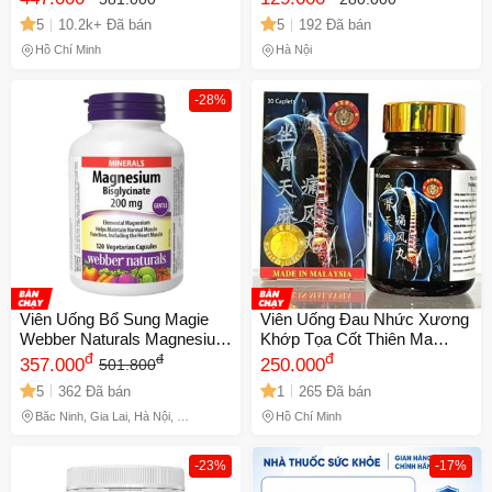
Não Bộ, Bổ Sung Omega 3
Kiềm Chế Cảm Giác Thèm
5
10.2k+ Đã bán
5
192 Đã bán
Tự Nhiên Từ Úc
Ăn, Sản Phẩm Chất Lượng
Nhật Bản
Hồ Chí Minh
Hà Nội
-28%
Viên Uống Bổ Sung Magie
Viên Uống Đau Nhức Xương
Webber Naturals Magnesium
Khớp Tọa Cốt Thiên Ma
Bisglycinate 200mg - Hỗ Trợ
đ
Thống Phong Hoàn - Giải
đ
đ
357.000
250.000
501.800
Sức Khỏe Thần Kinh Và Cơ
Pháp Từ Thiên Nhiên Xuất
5
362 Đã bán
1
265 Đã bán
Bắp, 60 Viên
Xứ Malaysia, Hộp 30 Viên -
Mã 2077
Bắc Ninh, Gia Lai, Hà Nội, Hồ
Hồ Chí Minh
Chí Minh
-23%
-17%