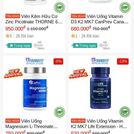
Viên Kẽm Hữu Cơ
Viên Uống Vitamin
Yêu thích
Yêu thích
Zinc Picolinate THORNE 60
D3 K2 MK7 CanPrev Canada
Viên - Tăng Đề Kháng, Hỗ
đ
- Tăng Cường Đề Kháng,
đ
đ
đ
950.000
680.000
1.150.000
750.000
Trợ Cân Bằng Nội Tiết Tố,
Chắc Xương, Hỗ Trợ Điều
5
26 Đã bán
1
26 Đã bán
Sức Khỏe Tốt Hơn Cho Cơ
Hòa Đường Huyết (120-240
Hồ
Hồ
Thể
Viên)
Trong ngày
Chí
Trong ngày
Chí
Minh
Minh
-6%
-13%
Viên Uống
Viên Uống Vitamin
Yêu thích
Yêu thích
Magnesium L-Threonate
K2 MK7 Life Extension - Hỗ
CanPrev 120 viên - Hỗ Trợ
đ
Trợ Sức Khoẻ Xương và Tim
đ
đ
đ
750.000
520.000
800.000
600.000