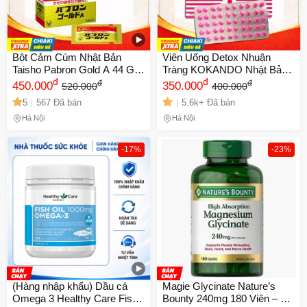
Bột Cảm Cúm Nhật Bản
Viên Uống Detox Nhuận
Taisho Pabron Gold A 44 Gói
Tràng KOKANDO Nhật Bản -
- Hỗ Trợ Giảm Nghẹt Mũi,
đ
Hỗ Trợ Tiêu Hóa, Giảm Đầy
đ
đ
đ
450.000
350.000
520.000
400.000
Đau Đầu và Khó Chịu, Dạng
Hơi - 400 Viên Cho Sức
5
567 Đã bán
5.6k+ Đã bán
Bột Uống Tiện Dụng
Khỏe Đường Ruột
Hà Nội
Hà Nội
-17%
-23%
(Hàng nhập khẩu) Dầu cá
Magie Glycinate Nature’s
Omega 3 Healthy Care Fish
Bounty 240mg 180 Viên – hỗ