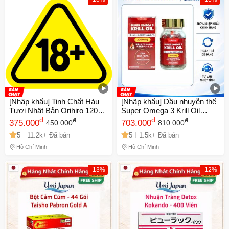
[Nhập khẩu] Tinh Chất Hàu
[Nhập khẩu] Dầu nhuyễn thể
Tươi Nhật Bản Orihiro 120
Super Omega 3 Krill Oil
Viên - Hỗ Trợ Tăng Cường
đ
2000mg Eikenbi - Hỗ trợ sức
đ
đ
đ
375.000
703.000
450.000
810.000
Sinh Lý Nam Giới, Cải Thiện
khỏe, đẹp da, tăng cường trí
5
11.2k+ Đã bán
5
1.5k+ Đã bán
Chất Lượng Tinh Trùng
nhớ - 60 viên bổ sung omega
3 cao cấp
Hồ Chí Minh
Hồ Chí Minh
-13%
-12%