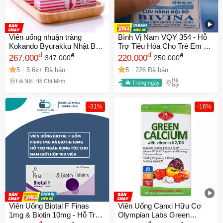
Viên uống nhuận tràng
Bình Vị Nam VQY 354 - Hỗ
Kokando Byurakku Nhật Bản
Trợ Tiêu Hóa Cho Trẻ Em Và
- Hỗ trợ tiêu hóa, giảm táo
đ
Người Lớn - Hộp 100 Viên
đ
đ
đ
267.000
220.000
347.000
250.000
bón, chiết xuất tự nhiên an
Uống Giúp Cải Thiện Tiêu
5
5.6k+ Đã bán
5
226 Đã bán
toàn cho sức khỏe
Hóa
Hà
Hà Nội, Hồ Chí Minh
Trong ngày
Nội
-31%
-16%
Viên Uống Biotal F Finas
Viên Uống Canxi Hữu Cơ
1mg & Biotin 10mg - Hỗ Trợ
Olympian Labs Green