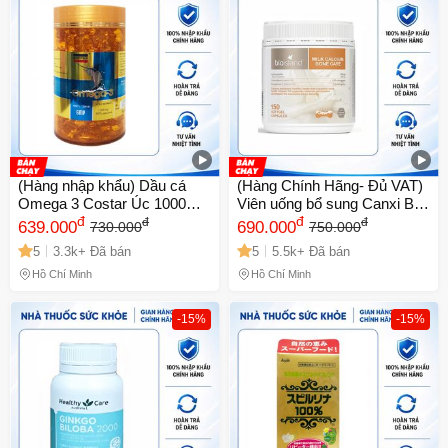
(Hàng nhập khẩu) Dầu cá
(Hàng Chính Hãng- Đủ VAT)
Omega 3 Costar Úc 1000mg
Viên uống bổ sung Canxi Bio
của Úc
đ
Island Milk Calcium Bone
đ
đ
đ
639.000
690.000
730.000
750.000
Care 150 viên - Hỗ trợ sức
5
3.3k+ Đã bán
5
5.5k+ Đã bán
khỏe xương và răng chắc
khỏe với vitamin D3, K2.
Hồ Chí Minh
Hồ Chí Minh
-15%
-15%