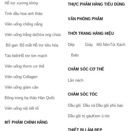
Hỗ trợ xương khớp
THỰC PHẨM HÀNG TIÊU DÙNG
1. Thực phẩm chức năng bổ sung Vitamin và Khoáng
chất
Tinh dầu hoa anh thảo
VĂN PHÒNG PHẨM
ưu điểm:
Thực phẩm chức năng giúp cung cấp Vitamin A,
Viên uống chống nắng
B, C, D, E, K,...Và khoáng chất thiết yếu như Hydro, Nito,
Cacbon, Oxi, Magie, Selen, Sắt, Kẽm cần thiết cho cơ thể,
THỜI TRANG HÀNG HIỆU
Viên uống trắng da
Sữa ong chúa
phòng ngừa thiếu hụt vi chất dinh dưỡng.
Dép
Giày
Mũ Nón
Túi Xách
Bổ gan
Bổ mắt
Hỗ trợ tiêu hóa
Thương hiệu nổi bật:
Blackmores, Kirkland, Puritan's
Pride,...là những thương hiệu thực phẩm chức năng danh
Balo
Tảo biển
Hỗ trợ tim mạch
tiếng bổ sung Vitamin và khoáng chất được ưa chuộng hiện
nay.
Viên uống thơm cơ thể
CHĂM SÓC CƠ THỂ
2. Thực phẩm chức năng bổ sung Protein và Axit
Viên uống Collagen
Amin
Lăn nách
Viên uống giảm cân
ưu điểm:
Thực phẩm chức năng bổ sung Protein và Axit
Amin giúp cơ thể hồi phục năng lượng và chấn thương
CHĂM SÓC TÓC
Đông trùng hạ thảo Hàn Quốc
nhanh chóng, cân bằng dinh dưỡng cơ thể, đặc biệt cần
thiết với những người tập gym.
Dầu gội
Dầu xả
Dầu gội phủ bạc
Viên uống nội tiết tố
Thương hiệu nổi bật:
Slimfast, Genie, Nutrilite, Wellife,
Dầu gội trị gàu
Kem ủ tóc
ON,...là những thương hiệu thực phẩm chức năng bổ sung
MỸ PHẨM CHÍNH HÃNG
Protein và Axit Amin hiệu quả, được khuyến khích cho
người đang tập gym, nâng cơ.
THIẾT BỊ LÀM ĐẸP