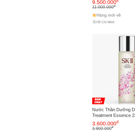
đ
9.500.000
Hồi, Chống Lão Hóa,
đ
11.000.000
Nhật Bản
Hàng mới về
Hồ Chí Minh
Nước Thần Dưỡng Da 
Treatment Essence 2
Phẩm Chăm Sóc Da C
đ
3.600.000
Thiện Độ Sáng và Đ
đ
3.900.000