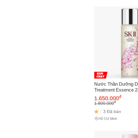
Nước Thần Dưỡng Da 
Treatment Essence 2
phẩm chăm sóc da mặt
đ
1.650.000
cung cấp độ ẩm và l
đ
1.800.000
3 Đã bán
Hồ Chí Minh