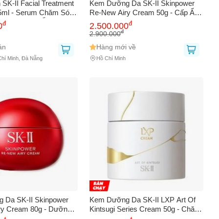
SK-II Facial Treatment
Kem Dưỡng Da SK-II Skinpower
5ml - Serum Chăm Sóc
Re-New Airy Cream 50g - Cấp Ẩm,
p, Cung Cấp Ẩm, Tăng
Giảm Lão Hóa, Tươi Sáng Da,
đ
đ
0
2.500.000
 Khỏe Da Chính Hãng
Chính Hãng cao cấp
đ
2.900.000
án
Hàng mới về
Chí Minh, Đà Nẵng
Hồ Chí Minh
 Da SK-II Skinpower
Kem Dưỡng Da SK-II LXP Art Of
ry Cream 80g - Dưỡng
Kintsugi Series Cream 50g - Chăm
ng da, Chống lão hóa,
Sóc Da Chuyên Sâu, Phục Hồi Độ