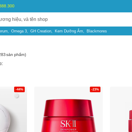
.888.300
erum
Omega 3
GH Creation
Kem Dưỡng Ẩm
Blackmores
283
sản phẩm)
o:
-44%
-23%