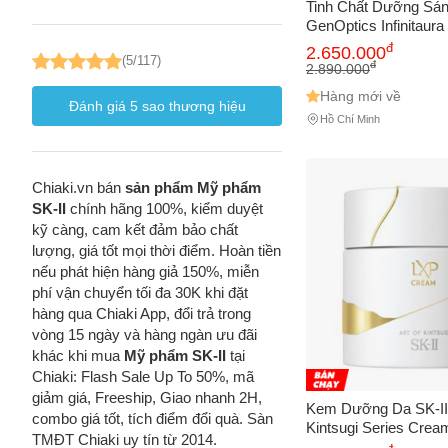
Tinh Chất Dưỡng Sán
GenOptics Infinitaur
50ml Chính Hãng - S
đ
2.650.000
(5/117)
Cấp Độ Ẩm, Phục Hồ
đ
2.890.000
Khỏe Mạnh
Hàng mới về
Đánh giá
5
sao thương hiệu
Hồ Chí Minh
Chiaki.vn bán
sản phẩm Mỹ phẩm
SK-II
chính hãng 100%, kiểm duyệt
kỹ càng, cam kết đảm bảo chất
lượng, giá tốt mọi thời điểm. Hoàn tiền
nếu phát hiện hàng giả 150%, miễn
phí vận chuyển tối đa 30K khi đặt
hàng qua Chiaki App, đổi trả trong
vòng 15 ngày và hàng ngàn ưu đãi
khác khi mua
Mỹ phẩm SK-II
tại
Chiaki: Flash Sale Up To 50%, mã
giảm giá, Freeship, Giao nhanh 2H,
Kem Dưỡng Da SK-II
combo giá tốt, tích điểm đổi quà. Sàn
Kintsugi Series Crea
TMĐT Chiaki uy tín từ 2014.
Dưỡng Da Cao Cấp, 