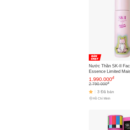
Nước Thần SK-II Faci
Essence Limited Mai
230ml - Dưỡng Da C
đ
1.990.000
Cấp Ẩm Tối Ưu Cho 
đ
2.790.000
Ngời
3 Đã bán
Hồ Chí Minh