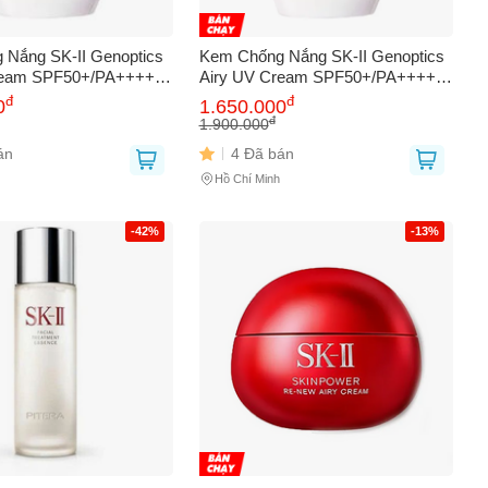
Nắng SK-II Genoptics
Kem Chống Nắng SK-II Genoptics
ream SPF50+/PA++++
Airy UV Cream SPF50+/PA++++
Vệ Da Tối Ưu, Dưỡng
30g - Bảo Vệ Da Hoàn Hảo, Giúp
đ
đ
0
1.650.000
ng, Chính Hãng Nhật
Làm Sáng và Ngăn Ngừa Lão Hóa
đ
1.900.000
án
4 Đã bán
Hồ Chí Minh
-42%
-13%