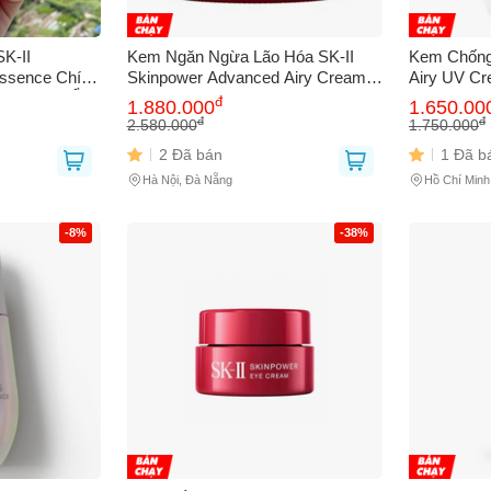
bạn gặp phải
(*)
K-II
Kem Ngăn Ngừa Lão Hóa SK-II
Kem Chống 
ssence Chính
Skinpower Advanced Airy Cream
Airy UV C
ng Cấp Độ Ẩm,
80g NK chính hãng
30g - Bảo 
đ
1.880.000
1.650.00
 Làn Da Căng
Ẩm Mịn Mà
đ
đ
2.580.000
1.750.000
Bản
2 Đã bán
1 Đã b
Hà Nội, Đà Nẵng
Hồ Chí Minh
-8%
-38%
GỬI BÁO LỖI