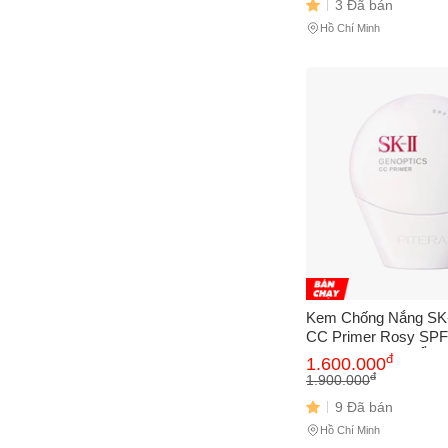
3 Đã bán
Cách
Hồ Chí Minh
Sa
Tr
m
Kem Chống Nắng SK-
CC Primer Rosy SP
30g - Bảo Vệ Da Ẩm 
đ
1.600.000
Rỡ, Chống Nắng Hiệu
đ
1.900.000
Hãng
9 Đã bán
Hồ Chí Minh