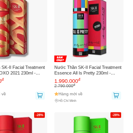
SK-II Facial Treatment
Nước Thần SK-II Facial Treatment
OXO 2021 230ml -
Essence All Is Pretty 230ml -
Đặc Biệt Chăm Sóc Da
Chăm Sóc Da Mặt Cao Cấp, Cải
đ
đ
0
1.990.000
hính Hãng
Thiện Độ Ẩm, Làn Da Khỏe Mạnh
đ
2.790.000
 về
Hàng mới về
Hồ Chí Minh
-28%
-28%