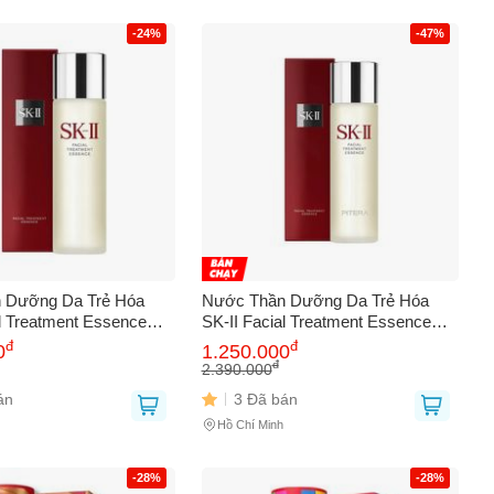
-24%
-47%
 Dưỡng Da Trẻ Hóa
Nước Thần Dưỡng Da Trẻ Hóa
al Treatment Essence
SK-II Facial Treatment Essence
nh Hãng - Tăng Cường
75ml - Cấp ẩm, Làm Sáng Da,
đ
đ
0
1.250.000
m Sáng Da, Giảm Nếp
Chăm Sóc Da Cao Cấp Chính
đ
2.390.000
Hãng
án
3 Đã bán
Hồ Chí Minh
-28%
-28%