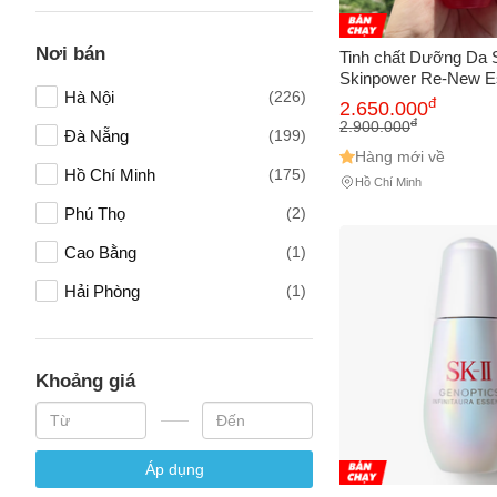
Vấn đề 
Nơi bán
Tinh chất Dưỡng Da S
Skinpower Re-New E
Hà Nội
(226)
Hãng Nhật Bản - Cu
đ
2.650.000
Chống Lão Hóa, Cho
đ
2.900.000
Mô tả
(*)
Đà Nẵng
(199)
Bóng
Hàng mới về
Hồ Chí Minh
(175)
Hồ Chí Minh
Phú Thọ
(2)
Cao Bằng
(1)
Hải Phòng
(1)
Khoảng giá
Áp dụng