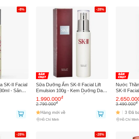
-8%
-28%
SK-II Facial
Sữa Dưỡng Ẩm SK-II Facial Lift
Nước Thần
30ml - Sản
Emulsion 100g - Kem Dưỡng Da
SK-II Faci
 nổi tiếng,
Chất Lượng Cao, Cấp Ẩm và Tái
230ml Chí
đ
1.990.000
2.650.00
àm sáng da
Tạo Da Mềm Mại, Mới Mẻ
Độ Ẩm, Là
đ
đ
2.790.000
3.490.000
Nhăn
Hàng mới về
3 Đã b
Hồ Chí Minh
Hồ Chí Minh
-28%
-28%