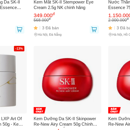
g Da SK-II
Kem Mắt SK-II Stempower Eye
Nước Thần 
a Essence
Cream 2.5g NK chính hãng
Essence 7
áng Da, Cung
Da Cao Cấ
đ
349.000
1.150.00
i Da Yếu
Cường Sức
đ
đ
568.000
2.000.000
3 Đã bán
3 Đã b
Hà Nội, Đà Nẵng
Hà Nội, Hồ 
-13%
 LXP Art Of
Kem Dưỡng Da SK-II Skinpower
Kem Dưỡng
m 50g - Kem
Re-New Airy Cream 50g Chính
Re-New Ai
Phục Hồi Đàn
Hãng - Dưỡng Ẩm, Cải Thiện Kết
ẩm, Làm sá