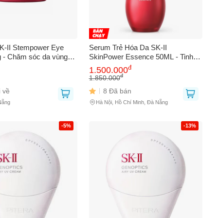
K-II Stempower Eye
Serum Trẻ Hóa Da SK-II
 - Chăm sóc da vùng
SkinPower Essence 50ML - Tinh
quầng thâm và lão hóa,
Chất Dưỡng Da Căng Mịn Từ
đ
1.500.000
hính hãng cho vẻ đẹp
Thiên Nhiên, Phục Hồi Làn Da Tươi
đ
1.850.000
NK CH8NHS HÃNG
Trẻ 724721
 về
8 Đã bán
0
Nẵng
Hà Nội, Hồ Chí Minh, Đà Nẵng
-5%
-13%