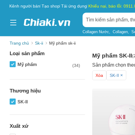
Kênh người bán
Tạo shop
Tải ứng dụng
Khiếu nại, báo lỗi: 0911
Collagen Nước
Collagen
S
Trang chủ
Sk-ii
Mỹ phẩm sk-ii
Loại sản phẩm
Mỹ phẩm SK-II
(
Mỹ phẩm
Sản phẩm chọn the
(34)
×
Xóa
SK-II
Thương hiệu
SK-II
Xuất xứ