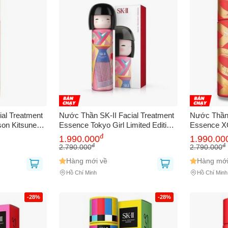
al Treatment
Nước Thần SK-II Facial Treatment
Nước Thần 
son Kitsune
Essence Tokyo Girl Limited Edition
Essence X
huyên Sâu,
(Pink Kimono) 230ml - Lotion Chăm
Phiên Bản 
đ
1.990.000
1.990.00
Làn Da Rạng
Sóc Da Cao Cấp Chính Hãng
Cao Cấp C
đ
đ
2.790.000
2.790.000
Hàng mới về
Hàng mới
Hồ Chí Minh
Hồ Chí Minh
-28%
-28%