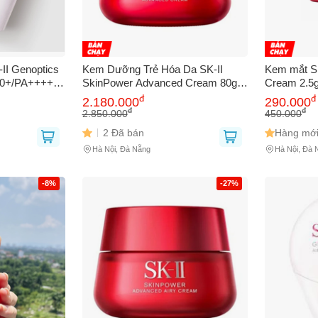
II Genoptics
Kem Dưỡng Trẻ Hóa Da SK-II
Kem mắt S
50+/PA++++
SkinPower Advanced Cream 80g
Cream 2.5g
 Ưu, Dưỡng
Chính Hãng NK
mắt, giảm 
đ
đ
2.180.000
290.000
g NK CH
sản phẩm c
đ
đ
2.850.000
450.000
Bạn gặp vấn đề về
Sản phẩm
hay
Mua hàng
?
tươi trẻ 
2 Đã bán
Hàng mới
Hãy báo lỗi cho chúng tôi. Hoặc gọi cho chúng tôi qua số
0911.888.30
Hà Nội, Đà Nẵng
Hà Nội, Đà 
 bạn
(*)
-8%
-27%
 thoại
(*)