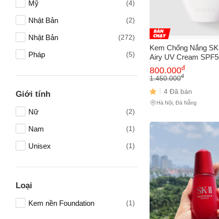
Mỹ
(4)
Nhật Bản
(2)
Nhật Bản
(272)
Kem Chống Nắng SK-
Pháp
(5)
Airy UV Cream SPF
30g - Bảo Vệ Da Tối
đ
800.000
Ẩm Sâu, Chính Hãn
đ
1.450.000
4 Đã bán
Giới tính
Hà Nội, Đà Nẵng
Nữ
(2)
Tên của
Nam
(1)
Unisex
(1)
Số điện
Loại
Email
Kem nền Foundation
(1)