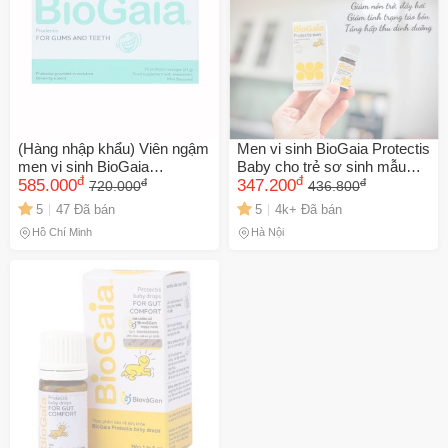
LẤY MÃ NGAY
(Hàng nhập khẩu) Viên ngậm
Men vi sinh BioGaia Protectis
men vi sinh BioGaia
Baby cho trẻ sơ sinh mẫu
đ
đ
đ
đ
Prodentis hỗ trợ răng miệng
585.000
mới
347.200
720.000
436.800
5
47 Đã bán
5
4k+ Đã bán
Hồ Chí Minh
Hà Nội