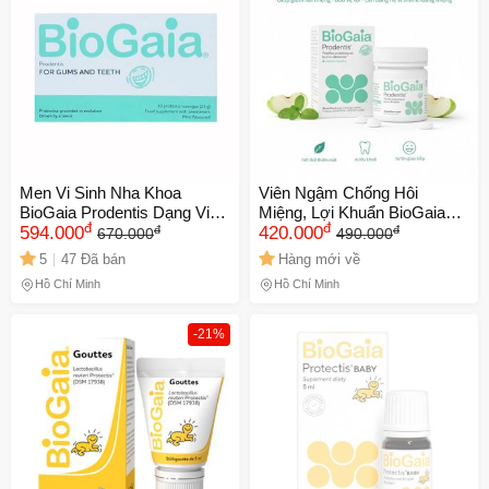
Men Vi Sinh Nha Khoa
Viên Ngậm Chống Hôi
BioGaia Prodentis Dạng Viên
Miệng, Lợi Khuẩn BioGaia
đ
đ
đ
đ
Ngậm - Tăng Cường Sức
594.000
ProDentis Lozenges 30 viên–
420.000
670.000
490.000
Khỏe Răng Miệng, Hỗ Trợ
Cho Răng Miệng Khỏe Mạnh,
5
47 Đã bán
Hàng mới về
Cải Thiện Hôi Miệng, Hộp 30
Hơi Thở Thơm Mát
Hồ Chí Minh
Hồ Chí Minh
Viên
-21%