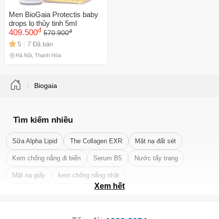
Men BioGaia Protectis baby
drops lọ thủy tinh 5ml
đ
đ
409.500
570.900
5
7 Đã bán
Hà Nội, Thanh Hóa
Biogaia
Tìm kiếm nhiều
Sữa Alpha Lipid
The Collagen EXR
Mặt nạ đất sét
Kem chống nắng đi biển
Serum B5
Nước tẩy trang
Mặt nạ giấy
kem chống nắng nhật
Xem hết
Tẩy tế bào chết da mặt tốt nhất