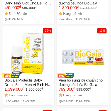
Dạng Nhỏ Giọt Cho Bé Hộp
đường tiêu hóa BioGaia
đ
đ
đ
đ
5ml
451.000
Protectis Baby Drops (5ml)
1.399.000
586.000
1.700.000
5
1 Đã bán
Hàng mới về
Hồ Chí Minh
An Giang, Hồ Chí Minh
-12%
-11%
BioGaia Protectis Baby
Viên bổ sung lợi khuẩn cho
Drops 5ml - Men Vi Sinh Hỗ
đường tiêu hóa BioGaia
đ
đ
đ
đ
Trợ Cân Bằng Hệ Vi Sinh
1.399.000
Protectis Tablets (10 viên)
799.000
1.600.000
899.000
Đường Ruột Cho Trẻ
Hàng mới về
Hàng mới về
An Giang, Hồ Chí Minh
An Giang, Hồ Chí Minh