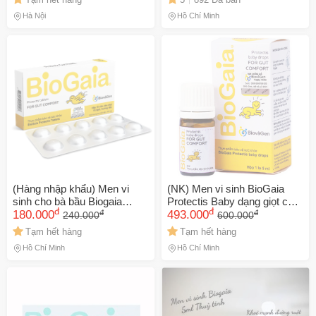
Từ Sữa Mẹ
Hà Nội
Hồ Chí Minh
🎁 Đừng Bỏ Lỡ! 🎁
Mã Giảm Giá Dành Riêng Cho Bạn
Giảm ngay
-
cho bất kỳ đơn hàng nào.
(Hàng nhập khẩu) Men vi
(NK) Men vi sinh BioGaia
sinh cho bà bầu Biogaia
Protectis Baby dạng giọt cho
XXX-XXXX
đ
đ
đ
đ
Protectis 10 viên
180.000
trẻ sơ sinh
493.000
240.000
600.000
Tạm hết hàng
Tạm hết hàng
Số lần áp dụng:
1
lần
Hồ Chí Minh
Hồ Chí Minh
Áp dụng cho đơn hàng từ:
0
Chỉ áp dụng cho gian hàng:
Ngày hết hạn: