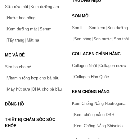
THƯƠNG HIỆU
Sữa rửa mặt
Kem dưỡng ẩm
SON MÔI
Nước hoa hồng
Bạn gặp vấn đề về sản phẩm hay mua hàng?
Son lì
Son kem
Son dưỡng
Hãy báo lỗi cho chúng tôi. Hoặc gọi cho chúng tôi qua số
Kem dưỡng mắt
Serum
0911.888.300
Son bóng
Son nước
Son thỏi
Tẩy trang
Mặt nạ
Tên của bạn
(*)
COLLAGEN CHÍNH HÃNG
MẸ VÀ BÉ
Collagen Nhật
Collagen nước
Siro ho cho bé
Số điện thoại
(*)
Collagen Hàn Quốc
Vitamin tổng hợp cho bà bầu
Máy hút sữa
DHA cho bà bầu
KEM CHỐNG NẮNG
Email
Kem Chống Nắng Neutrogena
ĐỒNG HỒ
Kem chống nắng DBH
THIẾT BỊ CHĂM SÓC SỨC
Vấn đề
(*)
KHỎE
Kem Chống Nắng Shiseido