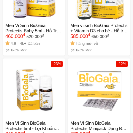
Men Vi Sinh BioGaia
Men vi sinh BioGaia Protectis
Protectis Baby 5ml - Hỗ Trợ
+ Vitamin D3 cho bé - Hỗ trợ
đ
đ
đ
đ
Tiêu Hóa, Cải Thiện Táo Bón
460.000
tiêu hóa và miễn dịch khỏe
585.000
520.000
650.000
Cho Trẻ Sơ Sinh từ 0 Tháng
mạnh, dạng nhỏ giọt tiện
4.9
4k+ Đã bán
Hàng mới về
Tuổi
dụng 5ml
Hồ Chí Minh
Hồ Chí Minh
-23%
-12%
Men Vi Sinh BioGaia
Men Vi Sinh BioGaia
Protectis 5ml - Lợi Khuẩn
Protectis Minipack Dạng Bột
đ
đ
đ
đ