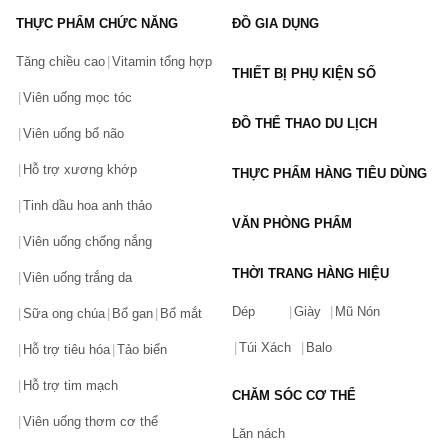
THỰC PHẨM CHỨC NĂNG
ĐỒ GIA DỤNG
Tăng chiều cao
Vitamin tổng hợp
THIẾT BỊ PHỤ KIỆN SỐ
Viên uống mọc tóc
ĐỒ THỂ THAO DU LỊCH
Viên uống bổ não
Hỗ trợ xương khớp
THỰC PHẨM HÀNG TIÊU DÙNG
Tinh dầu hoa anh thảo
VĂN PHÒNG PHẨM
Viên uống chống nắng
THỜI TRANG HÀNG HIỆU
Viên uống trắng da
Dép
Giày
Mũ Nón
Sữa ong chúa
Bổ gan
Bổ mắt
Túi Xách
Balo
Hỗ trợ tiêu hóa
Tảo biển
Hỗ trợ tim mạch
CHĂM SÓC CƠ THỂ
Viên uống thơm cơ thể
Lăn nách