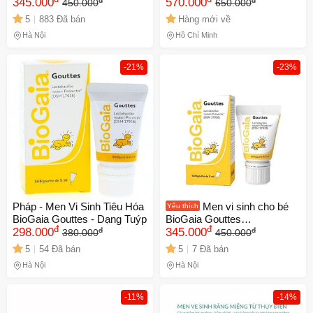
Cho Trẻ Sơ Sinh, Hỗ Trợ
345.000
Cho Bé - Hỗ Trợ Tiêu Hóa,
570.000
450.000
650.000
Tiêu Hóa và Hệ Miễn Dịch,
Bổ Sung Lợi Khuẩn
5
883 Đã bán
Hàng mới về
Sản Phẩm Từ Sữa Mẹ
Lactobacillus Reuteri, Gói
Hà Nội
Hồ Chí Minh
Tiện Lợi 30 Gói
-21%
-23%
Pháp - Men Vi Sinh Tiêu Hóa
Men vi sinh cho bé
Yêu thích
BioGaia Gouttes - Dạng Tuýp
BioGaia Gouttes
đ
đ
đ
đ
298.000
Lactobacillus 5ml Pháp
345.000
380.000
450.000
5
54 Đã bán
5
7 Đã bán
Hà Nội
Hà Nội
-11%
-14%