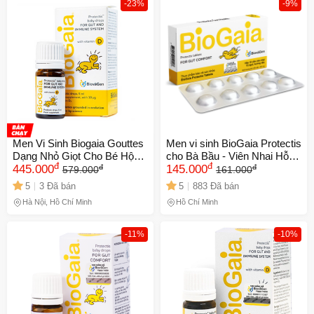
-23%
-9%
Men Vi Sinh Biogaia Gouttes
Men vi sinh BioGaia Protectis
Dạng Nhỏ Giọt Cho Bé Hộp
cho Bà Bầu - Viên Nhai Hỗ
đ
đ
đ
đ
5ml 259819
445.000
Trợ Tiêu Hóa và Hấp Thu
145.000
579.000
161.000
Dinh Dưỡng Dễ Dùng,
5
3 Đã bán
5
883 Đã bán
Hương Dâu Ngọt Ngào
Hà Nội, Hồ Chí Minh
Hồ Chí Minh
-11%
-10%