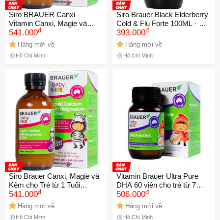
Siro BRAUER Canxi -
Siro Brauer Black Elderberry
Vitamin Canxi, Magie và
Cold & Flu Forte 100ML - Hỗ
đ
đ
Kẽm cho trẻ từ 1 tuổi (200ml)
541.000
trợ Giảm Cảm Cúm và Cảm
393.000
- Hỗ trợ phát triển xương
Lạnh Từ Thiên Nhiên, Tăng
Hàng mới về
Hàng mới về
khỏe mạnh
Cường Miễn Dịch
Hồ Chí Minh
Hồ Chí Minh
Siro Brauer Canxi, Magie và
Vitamin Brauer Ultra Pure
Kẽm cho Trẻ từ 1 Tuổi
DHA 60 viên cho trẻ từ 7
đ
đ
(200ml) - Vitamin Tổng Hợp
541.000
tháng - Hỗ trợ phát triển não
506.000
Hỗ Trợ Phát Triển Xương và
bộ và mắt khỏe mạnh
Hàng mới về
Hàng mới về
Miễn Dịch
Hồ Chí Minh
Hồ Chí Minh