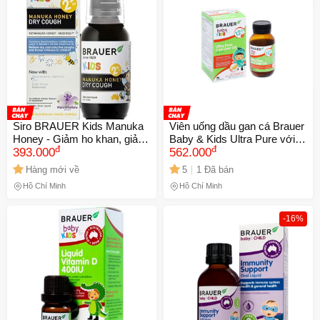
Siro BRAUER Kids Manuka
Viên uống dầu gan cá Brauer
Honey - Giảm ho khan, giảm
Baby & Kids Ultra Pure với
đ
đ
đau họng cho trẻ từ 2 tuổi,
393.000
DHA - Vitamin A và D cho trẻ
562.000
100ml, hỗ trợ sức đề kháng
từ 1 tuổi (90 viên)
Hàng mới về
5
1 Đã bán
hiệu quả
Hồ Chí Minh
Hồ Chí Minh
-16%