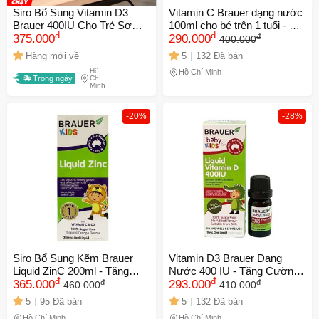
Siro Bổ Sung Vitamin D3
Vitamin C Brauer dạng nước
Brauer 400IU Cho Trẻ Sơ
100ml cho bé trên 1 tuổi - Hỗ
đ
đ
đ
Sinh - Hỗ Trợ Xương Khớp
375.000
trợ tăng cường sức đề
290.000
400.000
Từ Nguồn Gốc Hữu Cơ,
kháng, hấp thụ dưỡng chất
Hàng mới về
5
132 Đã bán
10ml
tự nhiên, dễ uống.
Hồ
Hồ Chí Minh
Trong ngày
Chí
Minh
-20%
-28%
Siro Bổ Sung Kẽm Brauer
Vitamin D3 Brauer Dạng
Liquid ZinC 200ml - Tăng
Nước 400 IU - Tăng Cường
đ
đ
đ
đ
Cường Sức Đề Kháng, Hỗ
365.000
Hấp Thu Canxi, Hỗ Trợ
293.000
460.000
410.000
Trợ Ăn Ngon Cho Trẻ Từ 1
Xương Khỏe Mạnh cho Trẻ
5
95 Đã bán
5
132 Đã bán
Tuổi Trở Lên
Sơ Sinh của Úc
Hồ Chí Minh
Hồ Chí Minh