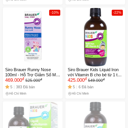
-10%
-22%
Siro Brauer Runny Nose
Siro Brauer Kids Liquid Iron
100ml - Hỗ Trợ Giảm Sổ Mũi
với Vitamin B cho bé từ 1 tuổi
đ
đ
đ
đ
Cho Bé Từ 6 Tháng - Siro
469.000
- Hỗ trợ bổ sung sắt, tăng
425.000
525.000
549.000
Thiên Nhiên Dễ Dùng, An
cường sức khỏe, hương vị
5
383 Đã bán
5
6 Đã bán
Toàn, Không Phản Ứng Phụ
trái cây thơm ngon 200ml
Hồ Chí Minh
Hồ Chí Minh