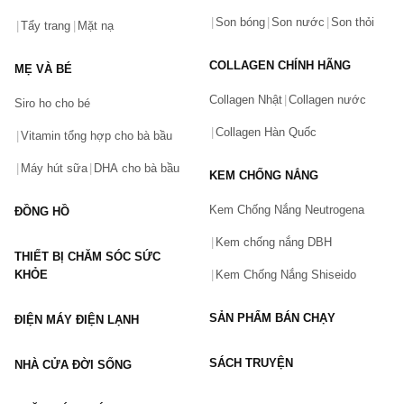
0911.888.300
Son bóng
Son nước
Son thỏi
Tẩy trang
Mặt nạ
Tên của bạn
(*)
COLLAGEN CHÍNH HÃNG
MẸ VÀ BÉ
Collagen Nhật
Collagen nước
Siro ho cho bé
Số điện thoại
(*)
Collagen Hàn Quốc
Vitamin tổng hợp cho bà bầu
Máy hút sữa
DHA cho bà bầu
KEM CHỐNG NẮNG
Email
Kem Chống Nắng Neutrogena
ĐỒNG HỒ
Kem chống nắng DBH
THIẾT BỊ CHĂM SÓC SỨC
Vấn đề
(*)
KHỎE
Kem Chống Nắng Shiseido
SẢN PHẨM BÁN CHẠY
ĐIỆN MÁY ĐIỆN LẠNH
Mô tả
(*)
SÁCH TRUYỆN
NHÀ CỬA ĐỜI SỐNG