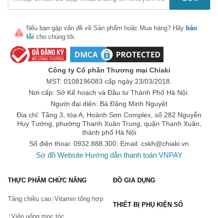
2. Brauer Immunity Support
Nếu bạn gặp vấn đề về
Sản phẩm
hoặc
Mua hàng
? Hãy
báo
Đây là dòng sản phẩm có khả năng bổ sung khoáng chất và
lỗi
cho chúng tôi.
vitamin D3, hỗ trợ tăng cường sức đề kháng, giúp hấp thụ canxi
cho cơ thể. Sản phẩm Brauer Runny Nose phù hợp sử dụng
trong các trường hợp phòng cảm cúm, nhiễm khuẩn, viêm
nhiễm, đau nhức, ốm sốt ở trẻ sơ sinh và trẻ nhỏ. Bạn có thể
Công ty Cổ phần Thương mại Chiaki
tham khảo sản phẩm tiêu biểu như:
MST: 0108196083 cấp ngày 23/03/2018.
Siro Brauer Immunity cho bé của Úc
Nơi cấp: Sở Kế hoạch và Đầu tư Thành Phố Hà Nội.
Người đại diện: Bà Đặng Minh Nguyệt
3. Brauer Baby & Child Cough
Địa chỉ: Tầng 3, tòa A, Hoành Sơn Complex, số 282 Nguyễn
Đây là sản phẩm có nguồn gốc được chiết xuất từ cây Bắt Ruồi
Huy Tưởng, phường Thanh Xuân Trung, quận Thanh Xuân,
và loại rễ Thiên Thảo, mang tới sản phẩm có khả năng hỗ trợ
thành phố Hà Nội
triệu chứng ho ở trẻ. Sản phẩm Brauer Baby có thể sử dụng
Số điện thoại: 0932.888.300. Email:
cskh@chiaki.vn
được cho bé từ 2 tuổi trở lên. Bạn có thể tham khảo sản phẩm
tiêu biểu của dòng sản phẩm này như:
Sơ đồ Website
Hướng dẫn thanh toán VNPAY
Siro Brauer Kids Chesty Cough Cho Bé Trên 2 Tuổi
Brauer Baby & Child Cough 100ml
THỰC PHẨM CHỨC NĂNG
ĐỒ GIA DỤNG
4. Brauer Colic Relief
Tăng chiều cao
Vitamin tổng hợp
THIẾT BỊ PHỤ KIỆN SỐ
Đây là dòng sản phẩm có khả năng hỗ trợ cải thiện chứng đau
Viên uống mọc tóc