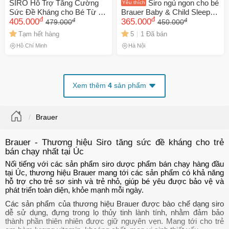
SIRO Hỗ Trợ Tăng Cường
Siro ngủ ngon cho bé
Yêu thích
Sức Đề Kháng cho Bé Từ 0
Brauer Baby & Child Sleep
đ
đ
đ
đ
Tháng -12 Tuổi Brauer Baby
405.000
100ml - Úc
365.000
479.000
450.000
& Child Oral Liquid Immunity
Tạm hết hàng
5
1 Đã bán
Support 100 mL - S/P Chuẩn
Hồ Chí Minh
Hà Nội
Úc
Xem thêm
4
sản phẩm
Brauer
Brauer - Thương hiệu Siro tăng sức đề kháng cho trẻ
bán chạy nhất tại Úc
Nối tiếng với các sản phẩm siro dược phẩm bán chạy hàng đầu
tại Úc, thương hiệu Brauer mang tới các sản phẩm có khả năng
hỗ trợ cho trẻ sơ sinh và trẻ nhỏ, giúp bé yêu được bảo vệ và
phát triển toàn diện, khỏe mạnh mỗi ngày.
Các sản phẩm của thương hiệu Brauer được bào chế dạng siro
dễ sử dụng, đựng trong lọ thủy tinh lành tính, nhằm đảm bảo
thành phần thiên nhiên được giữ nguyên vẹn. Mang tới cho trẻ