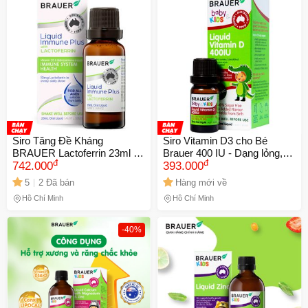
Siro Tăng Đề Kháng
Siro Vitamin D3 cho Bé
BRAUER Lactoferrin 23ml -
Brauer 400 IU - Dạng lỏng,
đ
đ
Hỗ Trợ Miễn Dịch Từ Sữa
742.000
Hỗ trợ Tăng cường Hệ Miễn
393.000
Non, Thực Phẩm Chức Năng
dịch và Hấp thu Canxi, 10ml
5
2 Đã bán
Hàng mới về
Bổ Sung Vitamin D3
Hồ Chí Minh
Hồ Chí Minh
-40%