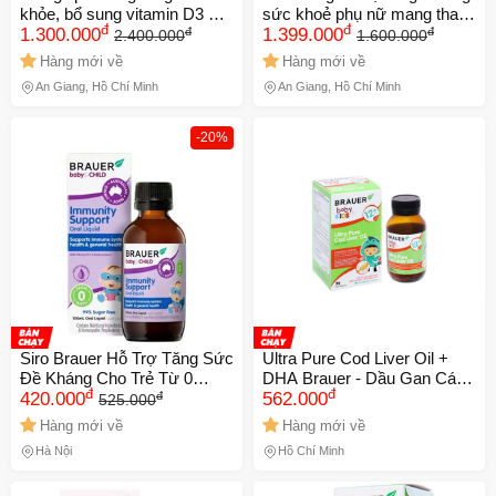
khỏe, bổ sung vitamin D3 +
sức khoẻ phụ nữ mang thai
đ
đ
đ
đ
K2 Brauer Baby & Kids D3 +
1.300.000
và cho con bú Brauer Ultra
1.399.000
2.400.000
1.600.000
K2 High Potency MK-7
Pure DHA For Pregnancy &
Hàng mới về
Hàng mới về
Drops (10ml)
Breastfeeding (60 viên)
An Giang, Hồ Chí Minh
An Giang, Hồ Chí Minh
-20%
Siro Brauer Hỗ Trợ Tăng Sức
Ultra Pure Cod Liver Oil +
Đề Kháng Cho Trẻ Từ 0
DHA Brauer - Dầu Gan Cá
đ
đ
đ
Tháng Tuổi, Dạng Dễ Uống,
420.000
Tinh Khiết Với DHA - Bổ
562.000
525.000
Vitamin và Thảo Mộc Tự
Sung DHA Từ 1 Tuổi, 90 Viên
Hàng mới về
Hàng mới về
Nhiên, 100ml
Nang
Hà Nội
Hồ Chí Minh