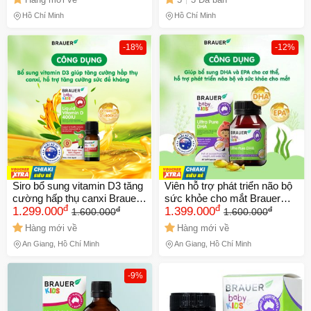
Hồ Chí Minh
Hồ Chí Minh
-18%
-12%
Siro bổ sung vitamin D3 tăng
Viên hỗ trợ phát triển não bộ
cường hấp thụ canxi Brauer
sức khỏe cho mắt Brauer
đ
đ
đ
đ
Baby & Kids Liquid Vitamin D
1.299.000
Baby & Kids Ultra Pure DHA
1.399.000
1.600.000
1.600.000
400IU (10ml)
(60 viên)
Hàng mới về
Hàng mới về
An Giang, Hồ Chí Minh
An Giang, Hồ Chí Minh
-9%