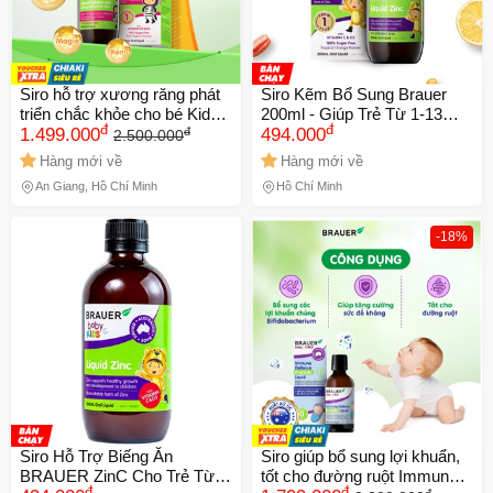
Siro hỗ trợ xương răng phát
Siro Kẽm Bổ Sung Brauer
triển chắc khỏe cho bé Kids
200ml - Giúp Trẻ Từ 1-13
đ
đ
đ
Liquid Calcium with
1.499.000
Tuổi Ăn Ngon, Tăng Cường
494.000
2.500.000
Magnesium And Zinc (200ml)
Sức Khỏe Xương, Miễn Dịch
Hàng mới về
Hàng mới về
Tốt
An Giang, Hồ Chí Minh
Hồ Chí Minh
-18%
Siro Hỗ Trợ Biếng Ăn
Siro giúp bổ sung lợi khuẩn,
BRAUER ZinC Cho Trẻ Từ 1
tốt cho đường ruột Immune
đ
đ
đ