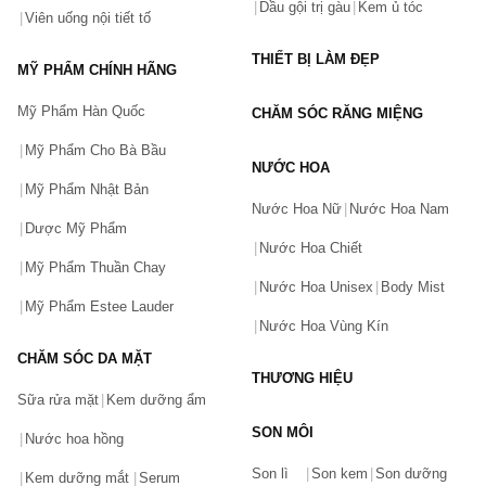
trẻ sơ sinh cũng dùng được.
Dầu gội trị gàu
Kem ủ tóc
Viên uống nội tiết tố
Sản phẩm tiêu biểu mà bạn có thể tham khảo như:
THIẾT BỊ LÀM ĐẸP
Brauer Baby & Child Stomach Calm
MỸ PHẨM CHÍNH HÃNG
Mua sản phẩm Brauer Úc chính hãng tại Chiaki.vn
Mỹ Phẩm Hàn Quốc
CHĂM SÓC RĂNG MIỆNG
Hiện nay, người dùng Việt không khó để mua sản phẩm Brauer
Úc chính hãng, tuy nhiên với sự cạnh tranh cao nên có rất nhiều
Mỹ Phẩm Cho Bà Bầu
đơn vị kinh doanh hàng giả, hàng kém chất lượng ảnh hưởng đến
NƯỚC HOA
sức khỏe người tiêu dùng.
Mỹ Phẩm Nhật Bản
Nước Hoa Nữ
Nước Hoa Nam
Chính bởi vậy mà Chiaki.vn trang
mua sắm trực tuyến giá tốt
cam kết cung cấp các sản phẩm Brauer Úc chính hãng 100% và
Dược Mỹ Phẩm
các sản phẩm dành cho mẹ và bé giá tốt thị trường. Hỗ trợ tư
Nước Hoa Chiết
vấn miễn phí, giao hàng toàn quốc.
Mỹ Phẩm Thuần Chay
Nước Hoa Unisex
Body Mist
Mỹ Phẩm Estee Lauder
Nước Hoa Vùng Kín
CHĂM SÓC DA MẶT
THƯƠNG HIỆU
Sữa rửa mặt
Kem dưỡng ẩm
SON MÔI
Nước hoa hồng
Bạn gặp vấn đề về sản phẩm hay mua hàng?
Son lì
Son kem
Son dưỡng
Hãy báo lỗi cho chúng tôi. Hoặc gọi cho chúng tôi qua số
Kem dưỡng mắt
Serum