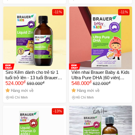
-11%
-11%
Siro Kẽm dành cho trẻ từ 1
Viên nhai Brauer Baby & Kids
tuổi trở lên - 13 tuổi Brauer
Ultra Pure DHA |60 viên|
đ
đ
đ
đ
Kids Liquid Zinc |200 mL|
524.000
Phát triển trí não - Hoàn thiện
548.000
593.000
622.000
Tăng sức đề kháng & Thúc
thị lực & Tăng cường hệ
Hàng mới về
Hàng mới về
đẩy sự phát triển toàn diện
miễn dịch cho trẻ từ 7 tháng
Hồ Chí Minh
Hồ Chí Minh
[S/P Chuẩn Úc]
tuổi trở lên
🎁 Đừng Bỏ Lỡ! 🎁
-13%
Mã Giảm Giá Dành Riêng Cho Bạn
Giảm ngay
-
cho bất kỳ đơn hàng nào.