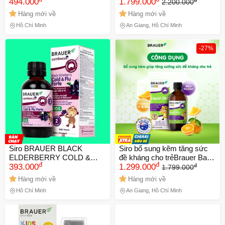
Tuổi - Kẽm, Vitamin D3, C,
494.000
Defence Probiotic Liquid
1.799.000
2.200.000
200ml
Brauer (45ml)
Hàng mới về
Hàng mới về
Hồ Chí Minh
An Giang, Hồ Chí Minh
-27%
Siro BRAUER BLACK
Siro bổ sung kẽm tăng sức
ELDERBERRY COLD &
đề kháng cho trẻBrauer Baby
đ
đ
đ
FLU FORTE 100ML - Giảm
393.000
& Kids Liquid Zinc (200ml)
1.299.000
1.799.000
triệu chứng cảm cúm và cảm
Hàng mới về
Hàng mới về
lạnh, tăng cường hệ miễn
Hồ Chí Minh
An Giang, Hồ Chí Minh
dịch tự nhiên.