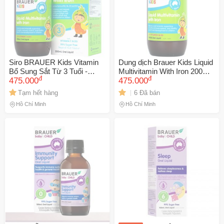
Siro BRAUER Kids Vitamin
Dung dịch Brauer Kids Liquid
Bổ Sung Sắt Từ 3 Tuổi -
Multivitamin With Iron 200ml -
đ
đ
Multivitamin Dạng Lỏng Giúp
475.000
Vitamin bổ sung Sắt cho trẻ
475.000
Tăng Cường Đề Kháng và
từ 3 tuổi, hỗ trợ phát triển
Tạm hết hàng
6 Đã bán
Phát Triển Cho Trẻ 200ml
toàn diện
Hồ Chí Minh
Hồ Chí Minh