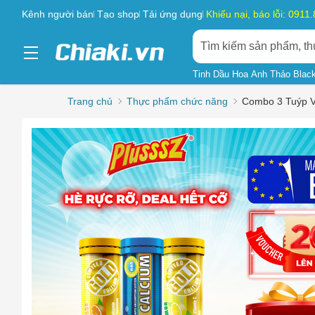
Kênh người bán
Tạo shop
Tải ứng dụng
Khiếu nại, báo lỗi: 0911
Tinh Dầu Hoa Anh Thảo Blac
Trang chủ
Thực phẩm chức năng
Combo 3 Tuýp V