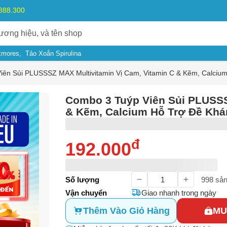
.888.300
kmores
Tảo Xoắn Spirulina
iên Sủi PLUSSSZ MAX Multivitamin Vị Cam, Vitamin C & Kẽm, Calci
Combo 3 Tuýp Viên Sủi PLUSSS
& Kẽm, Calcium Hỗ Trợ Đề Kh
đ
192.000
Số lượng
998
sản
Vận chuyển
Giao nhanh trong ngày
Thêm Vào Giỏ Hàng
MU