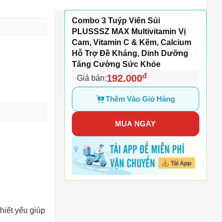
Combo 3 Tuýp Viên Sủi
PLUSSSZ MAX Multivitamin Vị
Cam, Vitamin C & Kẽm, Calcium
Hỗ Trợ Đề Kháng, Dinh Dưỡng
Tăng Cường Sức Khỏe
đ
192.000
Giá bán:
Thêm Vào Giỏ Hàng
MUA NGAY
hiết yếu giúp 