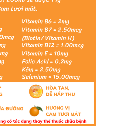
Chào mừng khách hàng mới!
Tặng bạn mã làm quen
🎁 Đừng Bỏ Lỡ! 🎁
cho đơn hàng có giá trị từ
Mã Giảm Giá Dành Riêng Cho Bạn
Khi mua hàng trên
CHIAKI
Giảm ngay
-
cho bất kỳ đơn hàng nào.
XXX-XXXX