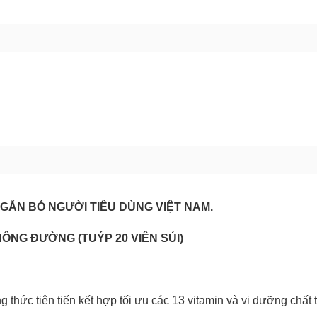
bạn gặp phải
(*)
GỬI BÁO LỖI
 GẮN BÓ NGƯỜI TIÊU DÙNG VIỆT NAM.
HÔNG ĐƯỜNG (TUÝP 20 VIÊN SỦI)
hức tiên tiến kết hợp tối ưu các 13 vitamin và vi dưỡng chất t