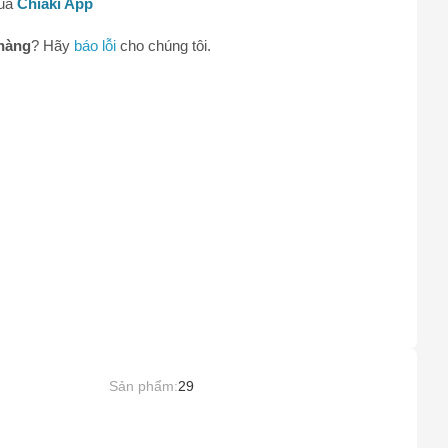
qua
Chiaki App
hàng
? Hãy
báo lỗi
cho chúng tôi.
0
Sản phẩm:
29