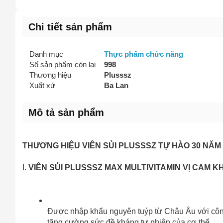
Vấn đề 
Chi tiết sản phẩm
Danh mục
Thực phẩm chức năng
Mô tả
(*)
Số sản phẩm còn lại
998
Thương hiệu
Plusssz
Xuất xứ
Ba Lan
Mô tả sản phẩm
THƯƠNG HIỆU VIÊN SỦI PLUSSSZ TỰ HÀO 30 NĂM
I. 
VIÊN SỦI PLUSSSZ MAX MULTIVITAMIN VỊ CAM K
Được nhập khẩu nguyên tuýp từ Châu Âu với công t
tăng cường sức đề kháng tự nhiên của cơ thể.