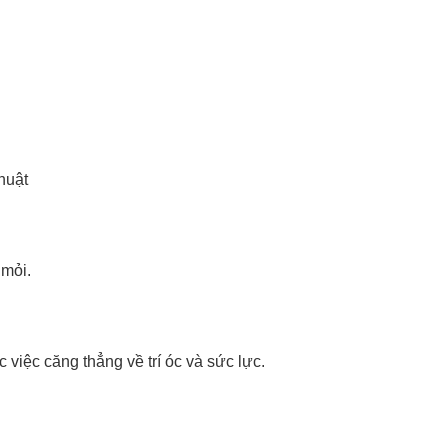
 sử dụng:
TẢi APP CHIAKI NG
o chép mã giảm giá phía trên.
uy cập trang thanh toán và sử dụng
ã.
LẤY MÃ NGAY
LẤY MÃ NGAY
huật
 mỏi.
 việc căng thẳng về trí óc và sức lực.