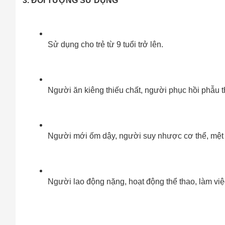
3. ĐỐI TƯỢNG SỬ DỤNG
Cách
Sa
Tr
m
Sử dụng cho trẻ từ 9 tuổi trở lên.
Người ăn kiêng thiếu chất, người phục hồi phẫu t
Người mới ốm dậy, người suy nhược cơ thể, mệt
Người lao động nặng, hoạt động thể thao, làm việc