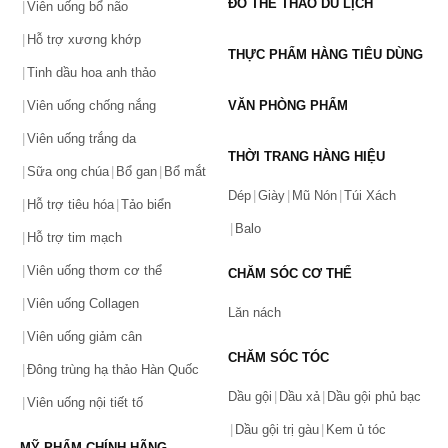
ĐỒ THỂ THAO DU LỊCH
Viên uống bổ não
Số lần áp dụng:
1
lần
Áp dụng cho đơn hàng từ:
0
Hỗ trợ xương khớp
Chỉ áp dụng cho gian hàng:
THỰC PHẨM HÀNG TIÊU DÙNG
Ngày hết hạn:
Tinh dầu hoa anh thảo
Viên uống chống nắng
VĂN PHÒNG PHẨM
LẤY MÃ NGAY
Viên uống trắng da
THỜI TRANG HÀNG HIỆU
Sữa ong chúa
Bổ gan
Bổ mắt
Dép
Giày
Mũ Nón
Túi Xách
Hỗ trợ tiêu hóa
Tảo biển
Balo
Hỗ trợ tim mạch
Viên uống thơm cơ thể
CHĂM SÓC CƠ THỂ
Viên uống Collagen
Lăn nách
Viên uống giảm cân
CHĂM SÓC TÓC
Đông trùng hạ thảo Hàn Quốc
Dầu gội
Dầu xả
Dầu gội phủ bạc
Viên uống nội tiết tố
Dầu gội trị gàu
Kem ủ tóc
MỸ PHẨM CHÍNH HÃNG