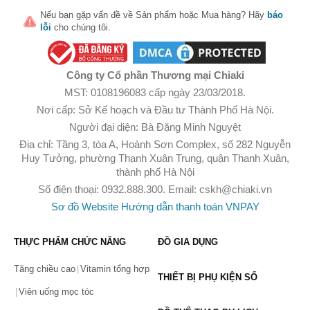
Nếu bạn gặp vấn đề về
Sản phẩm
hoặc
Mua hàng
? Hãy
báo
lỗi
cho chúng tôi.
Công ty Cổ phần Thương mại Chiaki
MST: 0108196083 cấp ngày 23/03/2018.
Nơi cấp: Sở Kế hoạch và Đầu tư Thành Phố Hà Nội.
Người đại diện: Bà Đặng Minh Nguyệt
Địa chỉ: Tầng 3, tòa A, Hoành Sơn Complex, số 282 Nguyễn
Huy Tưởng, phường Thanh Xuân Trung, quận Thanh Xuân,
thành phố Hà Nội
Số điện thoại: 0932.888.300. Email:
cskh@chiaki.vn
🎁 Đừng Bỏ Lỡ! 🎁
Sơ đồ Website
Hướng dẫn thanh toán VNPAY
Mã Giảm Giá Dành Riêng Cho Bạn
Giảm ngay
-
cho bất kỳ đơn hàng nào.
THỰC PHẨM CHỨC NĂNG
ĐỒ GIA DỤNG
Tăng chiều cao
Vitamin tổng hợp
XXX-XXXX
THIẾT BỊ PHỤ KIỆN SỐ
Viên uống mọc tóc