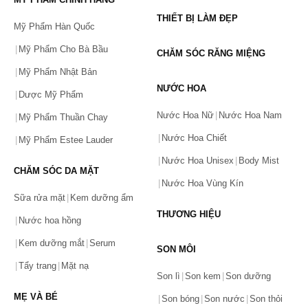
THIẾT BỊ LÀM ĐẸP
Mỹ Phẩm Hàn Quốc
Mỹ Phẩm Cho Bà Bầu
CHĂM SÓC RĂNG MIỆNG
Mỹ Phẩm Nhật Bản
NƯỚC HOA
Dược Mỹ Phẩm
Nước Hoa Nữ
Nước Hoa Nam
Mỹ Phẩm Thuần Chay
Nước Hoa Chiết
Mỹ Phẩm Estee Lauder
Nước Hoa Unisex
Body Mist
CHĂM SÓC DA MẶT
Nước Hoa Vùng Kín
Bạn gặp vấn đề về sản phẩm hay mua hàng?
Sữa rửa mặt
Kem dưỡng ẩm
Hãy báo lỗi cho chúng tôi. Hoặc gọi cho chúng tôi qua số
THƯƠNG HIỆU
Nước hoa hồng
0911.888.300
Kem dưỡng mắt
Serum
SON MÔI
Tên của bạn
(*)
Tẩy trang
Mặt nạ
Son lì
Son kem
Son dưỡng
MẸ VÀ BÉ
Son bóng
Son nước
Son thỏi