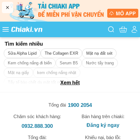
Tìm kiếm sản
Tìm kiếm nhiều
Sữa Alpha Lipid
The Collagen EXR
Mặt nạ đất sét
Kem chống nắng đi biển
Serum B5
Nước tẩy trang
Mặt nạ giấy
kem chống nắng nhật
Tẩy tế bào chết da mặt tốt nhất
Xem hết
1900 2054
Tổng đài
Chăm sóc khách hàng:
Bán hàng trên chiaki:
Đăng ký ngay
0932.888.300
Tổng đài:
Khiếu nại, báo lỗi: