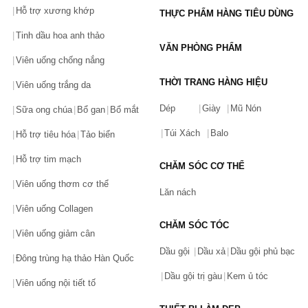
Hỗ trợ xương khớp
THỰC PHẨM HÀNG TIÊU DÙNG
Tinh dầu hoa anh thảo
VĂN PHÒNG PHẨM
Viên uống chống nắng
THỜI TRANG HÀNG HIỆU
Viên uống trắng da
Dép
Giày
Mũ Nón
Sữa ong chúa
Bổ gan
Bổ mắt
Túi Xách
Balo
Hỗ trợ tiêu hóa
Tảo biển
Hỗ trợ tim mạch
CHĂM SÓC CƠ THỂ
Viên uống thơm cơ thể
Lăn nách
Viên uống Collagen
CHĂM SÓC TÓC
Viên uống giảm cân
Dầu gội
Dầu xả
Dầu gội phủ bạc
Đông trùng hạ thảo Hàn Quốc
Dầu gội trị gàu
Kem ủ tóc
Viên uống nội tiết tố