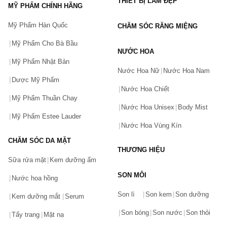
THIẾT BỊ LÀM ĐẸP
MỸ PHẨM CHÍNH HÃNG
Mỹ Phẩm Hàn Quốc
CHĂM SÓC RĂNG MIỆNG
Mỹ Phẩm Cho Bà Bầu
NƯỚC HOA
Mỹ Phẩm Nhật Bản
Nước Hoa Nữ
Nước Hoa Nam
Dược Mỹ Phẩm
Nước Hoa Chiết
Mỹ Phẩm Thuần Chay
Nước Hoa Unisex
Body Mist
Mỹ Phẩm Estee Lauder
Nước Hoa Vùng Kín
CHĂM SÓC DA MẶT
THƯƠNG HIỆU
Sữa rửa mặt
Kem dưỡng ẩm
SON MÔI
Nước hoa hồng
Bạn gặp vấn đề về sản phẩm hay mua hàng?
Son lì
Son kem
Son dưỡng
Hãy báo lỗi cho chúng tôi. Hoặc gọi cho chúng tôi qua số
Kem dưỡng mắt
Serum
0911.888.300
Son bóng
Son nước
Son thỏi
Tẩy trang
Mặt nạ
Tên của bạn
(*)