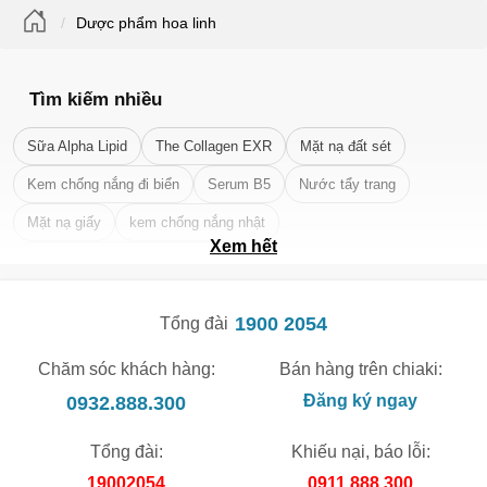
Dược phẩm hoa linh
Tìm kiếm nhiều
Sữa Alpha Lipid
The Collagen EXR
Mặt nạ đất sét
Kem chống nắng đi biển
Serum B5
Nước tẩy trang
Mặt nạ giấy
kem chống nắng nhật
Xem hết
Tẩy tế bào chết da mặt tốt nhất
1900 2054
Tổng đài
Chăm sóc khách hàng:
Bán hàng trên chiaki:
0932.888.300
Đăng ký ngay
Tổng đài:
Khiếu nại, báo lỗi:
19002054
0911.888.300