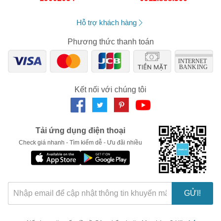
Hỗ trợ khách hàng
Phương thức thanh toán
Kết nối với chúng tôi
Tải ứng dụng điện thoại
Check giá nhanh - Tìm kiếm dễ - Ưu đãi nhiều
🎁 Đừng Bỏ Lỡ! 🎁
Mã Giảm Giá Dành Riêng Cho Bạn
Giảm ngay
-
cho bất kỳ đơn hàng nào.
GỬI!
XXX-XXXX