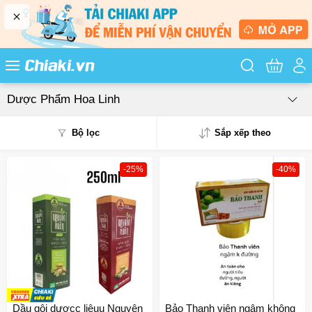
Tìm kiếm sản
Dược Phẩm Hoa Linh
Bộ lọc
Sắp xếp theo
-25%
-40%
Phổ biến
Mua nhiều
Mới nhất
Giá từ thấp - cao
Giá từ cao - thấp
Dầu gội dượcc liệuu Nguyên
Bảo Thanh viên ngậm không