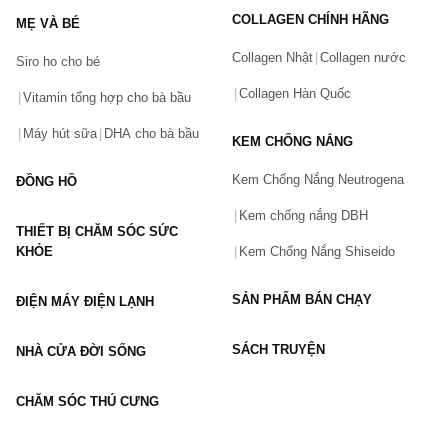
COLLAGEN CHÍNH HÃNG
MẸ VÀ BÉ
Collagen Nhật
Collagen nước
Siro ho cho bé
Số điện thoại
(*)
Collagen Hàn Quốc
Vitamin tổng hợp cho bà bầu
Máy hút sữa
DHA cho bà bầu
KEM CHỐNG NẮNG
Email
Kem Chống Nắng Neutrogena
ĐỒNG HỒ
Kem chống nắng DBH
THIẾT BỊ CHĂM SÓC SỨC
Vấn đề
(*)
KHỎE
Kem Chống Nắng Shiseido
SẢN PHẨM BÁN CHẠY
ĐIỆN MÁY ĐIỆN LẠNH
Mô tả
(*)
SÁCH TRUYỆN
NHÀ CỬA ĐỜI SỐNG
CHĂM SÓC THÚ CƯNG
GỬI BÁO LỖI