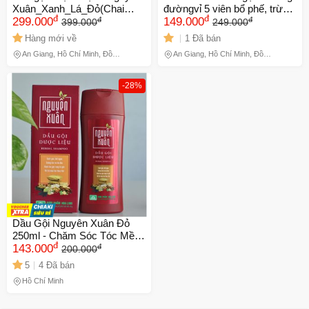
Xuân_Xanh_Lá_Đỏ(Chai
đườngvỉ 5 viên bổ phế, trừ
đ
đ
đ
đ
250ml)
299.000
ho, hóa đờm ann toànn cho
149.000
399.000
249.000
người kiêng đường
Hàng mới về
1 Đã bán
An Giang, Hồ Chí Minh, Đồng
An Giang, Hồ Chí Minh, Đồng
Tháp
Tháp
-28%
Dầu Gội Nguyên Xuân Đỏ
250ml - Chăm Sóc Tóc Mềm
đ
đ
Mượt, Giảm Rụng, Phù Hợp
143.000
200.000
Cho Da Đầu Khỏe Mạnh,
5
4 Đã bán
Sản Phẩm Từ Dược Phẩm
Hồ Chí Minh
Hoa Linh