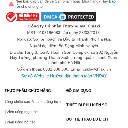
Nếu bạn gặp vấn đề về
Sản phẩm
hoặc
Mua hàng
? Hãy
báo
lỗi
cho chúng tôi.
Số lần áp dụng:
1
lần
Áp dụng cho đơn hàng từ:
0
Chỉ áp dụng cho gian hàng:
Công ty Cổ phần Thương mại Chiaki
Ngày hết hạn:
MST: 0108196083 cấp ngày 23/03/2018.
Nơi cấp: Sở Kế hoạch và Đầu tư Thành Phố Hà Nội.
LẤY MÃ NGAY
Người đại diện: Bà Đặng Minh Nguyệt
Địa chỉ: Tầng 3, tòa A, Hoành Sơn Complex, số 282 Nguyễn
Huy Tưởng, phường Thanh Xuân Trung, quận Thanh Xuân,
thành phố Hà Nội
Số điện thoại: 0932.888.300. Email:
cskh@chiaki.vn
Sơ đồ Website
Hướng dẫn thanh toán VNPAY
THỰC PHẨM CHỨC NĂNG
ĐỒ GIA DỤNG
Tăng chiều cao
Vitamin tổng hợp
THIẾT BỊ PHỤ KIỆN SỐ
Viên uống mọc tóc
ĐỒ THỂ THAO DU LỊCH
Viên uống bổ não