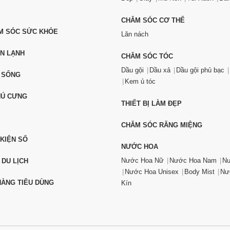
CHĂM SÓC CƠ THỂ
ĂM SÓC SỨC KHỎE
Lăn nách
ỆN LẠNH
CHĂM SÓC TÓC
Dầu gội
Dầu xả
Dầu gội phủ bạc
 SỐNG
Kem ủ tóc
HÚ CƯNG
THIẾT BỊ LÀM ĐẸP
CHĂM SÓC RĂNG MIỆNG
 KIỆN SỐ
NƯỚC HOA
Nước Hoa Nữ
Nước Hoa Nam
Nư
 DU LỊCH
Nước Hoa Unisex
Body Mist
Nư
ÀNG TIÊU DÙNG
Kín