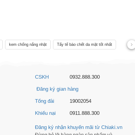
AY
kem chống nắng nhật
Tẩy tế bào chết da mặt tốt nhất
CSKH
0932.888.300
Đăng ký gian hàng
Tổng đài
19002054
Khiếu nại
0911.888.300
Đăng ký nhận khuyến mãi từ Chiaki.vn
Đừng bỏ lỡ hàng ngàn sản phẩm và