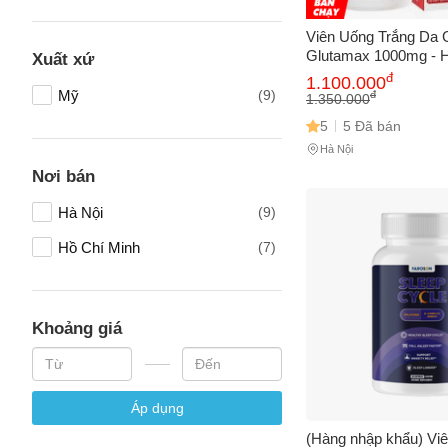
Tên của
Viên Uống Trắng Da G
Glutamax 1000mg - 
Xuất xứ
Sáng Da, Mờ Nám, 
đ
1.100.000
Hóa - Hộp 30 Viên B
Mỹ
(9)
đ
1.350.000
Số điện
Dưỡng
5
5 Đã bán
Hà Nội
Nơi bán
Email
Hà Nội
(9)
Hồ Chí Minh
(7)
Vấn đề 
Khoảng giá
Mô tả
(*)
Áp dụng
(Hàng nhập khẩu) Viê