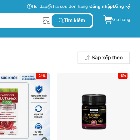
Hỏi đáp
Tra cứu đơn hàng
Đăng nhập
Đăng ký
Giỏ hàng
Tìm kiếm
Sắp xếp theo
-24%
-8%
0