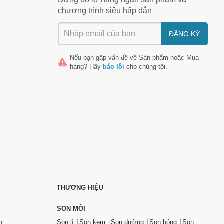
chương trình siêu hấp dẫn
ĐĂNG KÝ
Nếu bạn gặp vấn đề về
Sản phẩm
hoặc
Mua
hàng
? Hãy
báo lỗi
cho chúng tôi.
THƯƠNG HIỆU
SON MÔI
o
Son lì
Son kem
Son dưỡng
Son bóng
Son