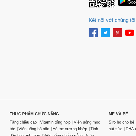
Kết nối với chúng tôi
THỰC PHẨM CHỨC NĂNG
MẸ VÀ BÉ
Tăng chiều cao
Vitamin tổng hợp
Viên uống mọc
Siro ho cho bé
tóc
Viên uống bổ não
Hỗ trợ xương khớp
Tinh
hút sữa
DHA c
dầu hoa anh thảo
Viên uống chống nắng
Viên