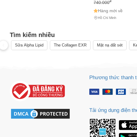
đ
740.000
Hàng mới về
Hồ Chí Minh
Cách
Sa
Tìm kiếm nhiều
Tr
Sữa Alpha Lipid
The Collagen EXR
Mặt nạ đất sét
Ke
m
Phương thức thanh 
Tải ứng dụng điện th