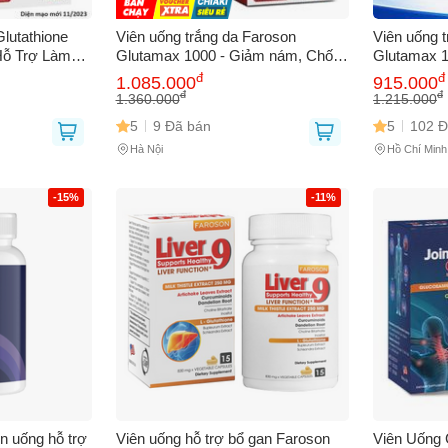
 bạn
(*)
lutathione
Viên uống trắng da Faroson
Viên uống 
Hỗ Trợ Làm
Glutamax 1000 - Giảm nám, Chống
Glutamax 1
Chống Oxy
nắng, L-Glutathione 1000mg,
làm sáng d
đ
đ
1.085.000
915.000
ổ Sung Dinh
Vitamin C, Mỹ - Đẹp da, Khỏe
bảo vệ da k
đ
đ
1.360.000
1.215.000
 thoại
(*)
mạnh
5
9 Đã bán
5
102 Đ
Hà Nội
Hồ Chí Minh
-15%
-11%
bạn gặp phải
(*)
n uống hỗ trợ
Viên uống hỗ trợ bổ gan Faroson
Viên Uống 