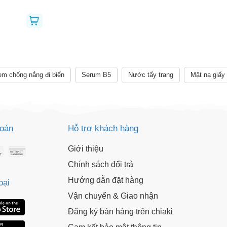
Giảm ngay
-
cho bất kỳ đơn hàng nào.
XXX-XXXX
 sử dụng:
TẢi APP CHIAKI NG
o chép mã giảm giá phía trên.
uy cập trang thanh toán và sử dụng
m chống nắng đi biển
Serum B5
Nước tẩy trang
Mặt nạ giấy
ã.
LẤY MÃ NGAY
LẤY MÃ NGAY
toán
Hỗ trợ khách hàng
Giới thiệu
Chính sách đổi trả
Hướng dẫn đặt hàng
oại
Vận chuyển & Giao nhận
Đăng ký bán hàng trên chiaki