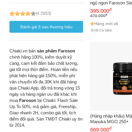
ngủ ngon Faroson Sl
đ
395.000
(4.33/53)
đ
470.000
Hàng mới về
Đánh giá
5
sao thương hiệu
Hồ Chí Minh
Chiaki.vn bán
sản phẩm Faroson
chính hãng 100%, kiểm duyệt kỹ
càng, cam kết đảm bảo chất lượng,
giá tốt mọi thời điểm. Hoàn tiền nếu
phát hiện hàng giả 150%, miễn phí
vận chuyển tối đa 30K khi đặt hàng
qua Chiaki App, đổi trả trong vòng 15
ngày và hàng ngàn ưu đãi khác khi
mua
Faroson
tại Chiaki: Flash Sale
Up To 50%, mã giảm giá, Freeship,
Giao nhanh 2H, combo giá tốt, tích
(Hàng nhập khẩu) Mậ
điểm đổi quà. Sàn TMĐT Chiaki uy tín
Manuka MGO 250+
từ 2014.
đ
669.000