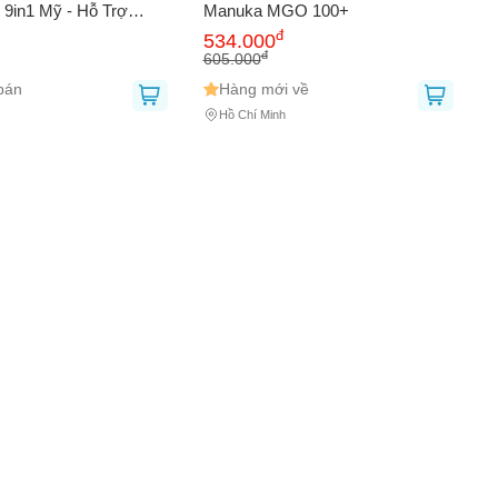
 9in1 Mỹ - Hỗ Trợ
Manuka MGO 100+
mg, 30 Viên - Sức Khỏe
đ
534.000
p Tốt Nhất
đ
605.000
bán
Hàng mới về
Hồ Chí Minh