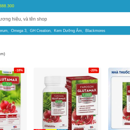
.888.300
erum
Omega 3
GH Creation
Kem Dưỡng Ẩm
Blackmores
ẩm)
-18%
-20%
Bạn gặp vấn đề về
Sản phẩm
hay
Mua hàng
?
Hãy báo lỗi cho chúng tôi. Hoặc gọi cho chúng tôi qua số
0911.888.30