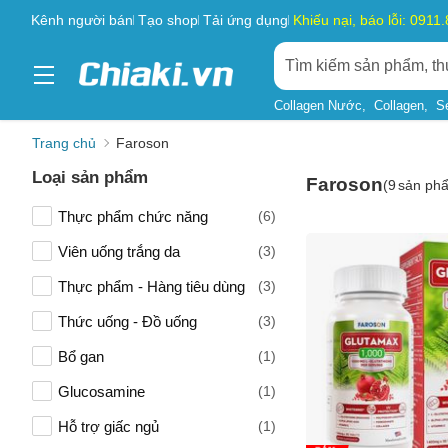
Kênh người bán
Tạo shop
Tải ứng dụng
Khiếu nại, báo lỗi: 0911
Collagen Nước
Collagen
S
Trang chủ
Faroson
Loại sản phẩm
Faroson
(
9
sản ph
Thực phẩm chức năng
(6)
Viên uống trắng da
(3)
Thực phẩm - Hàng tiêu dùng
(3)
Thức uống - Đồ uống
(3)
Bổ gan
(1)
Glucosamine
(1)
Hỗ trợ giấc ngủ
(1)