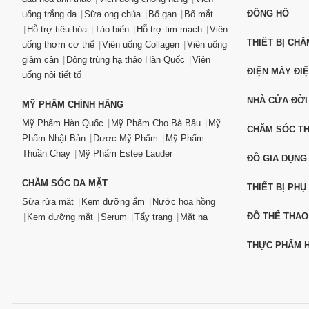
ĐỒNG HỒ
uống trắng da
Sữa ong chúa
Bổ gan
Bổ mắt
Hỗ trợ tiêu hóa
Tảo biển
Hỗ trợ tim mạch
Viên
THIẾT BỊ CH
uống thơm cơ thể
Viên uống Collagen
Viên uống
giảm cân
Đông trùng hạ thảo Hàn Quốc
Viên
ĐIỆN MÁY ĐI
uống nội tiết tố
NHÀ CỬA ĐỜI
MỸ PHẨM CHÍNH HÃNG
Mỹ Phẩm Hàn Quốc
Mỹ Phẩm Cho Bà Bầu
Mỹ
CHĂM SÓC T
Phẩm Nhật Bản
Dược Mỹ Phẩm
Mỹ Phẩm
Thuần Chay
Mỹ Phẩm Estee Lauder
ĐỒ GIA DỤNG
CHĂM SÓC DA MẶT
THIẾT BỊ PHỤ
Sữa rửa mặt
Kem dưỡng ẩm
Nước hoa hồng
ĐỒ THỂ THAO
Kem dưỡng mắt
Serum
Tẩy trang
Mặt nạ
THỰC PHẨM H