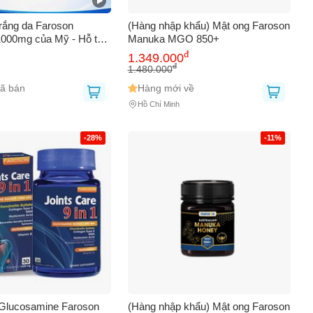
trắng da Faroson
(Hàng nhập khẩu) Mật ong Faroson
000mg của Mỹ - Hỗ trợ
Manuka MGO 850+
a, xóa vết thâm nám,
đ
1.349.000
hỏi tia UV
đ
1.480.000
ã bán
Hàng mới về
Hồ Chí Minh
-28%
-11%
Glucosamine Faroson
(Hàng nhập khẩu) Mật ong Faroson