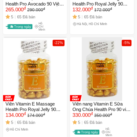
Health Pro Avocado 90 Viên -
Health Pro Royal Jelly 90
đ
đ
đ
đ
Chống Lão Hóa, Dưỡng Ẩm,
265.000
Viên - Chăm sóc da và sức
132.000
290.000
172.000
Làm Mịn Da, Giảm Nếp
khỏe, cung cấp độ ẩm và
5
65 Đã bán
5
65 Đã bán
Nhăn
chống lão hóa hiệu quả.
Hồ
Hà Nội, Hồ Chí Minh
Trong ngày
Chí
Minh
-22%
-5%
Viên Vitamin E Massage
Viên nang Vitamin E Sữa
Health Pro Royal Jelly 90
Ong Chúa Health Pro 90 viên
đ
đ
đ
đ
Viên - Nuôi Dưỡng Da,
134.000
- Dưỡng ẩm, chống lão hóa,
330.000
174.000
350.000
Chống Lão Hóa, Cung Cấp
làm mềm da mặt, chăm sóc
5
65 Đã bán
5
65 Đã bán
Độ Ẩm Cho Làn Da Mịn
sức khỏe làn da hiệu quả
Hồ
Hồ Chí Minh
Màng, Sức Khỏe Tốt
Trong ngày
Chí
Minh