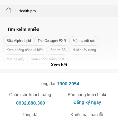
Health pro
🎁 Đừng Bỏ Lỡ! 🎁
Tìm kiếm nhiều
Mã Giảm Giá Dành Riêng Cho Bạn
Sữa Alpha Lipid
The Collagen EXR
Mặt nạ đất sét
Giảm ngay
-
cho bất kỳ đơn hàng nào.
Kem chống nắng đi biển
Serum B5
Nước tẩy trang
XXX-XXXX
Mặt nạ giấy
kem chống nắng nhật
Xem hết
Tẩy tế bào chết da mặt tốt nhất
Số lần áp dụng:
1
lần
Áp dụng cho đơn hàng từ:
0
1900 2054
Tổng đài
Chỉ áp dụng cho gian hàng:
Ngày hết hạn:
Chăm sóc khách hàng:
Bán hàng trên chiaki:
0932.888.300
Đăng ký ngay
LẤY MÃ NGAY
Tổng đài:
Khiếu nại, báo lỗi: