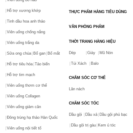
Hỗ trợ xương khớp
THỰC PHẨM HÀNG TIÊU DÙNG
Tinh dầu hoa anh thảo
VĂN PHÒNG PHẨM
Viên uống chống nắng
THỜI TRANG HÀNG HIỆU
Viên uống trắng da
Dép
Giày
Mũ Nón
Sữa ong chúa
Bổ gan
Bổ mắt
Túi Xách
Balo
Hỗ trợ tiêu hóa
Tảo biển
Hỗ trợ tim mạch
CHĂM SÓC CƠ THỂ
Viên uống thơm cơ thể
Lăn nách
Viên uống Collagen
CHĂM SÓC TÓC
Viên uống giảm cân
Dầu gội
Dầu xả
Dầu gội phủ bạc
Đông trùng hạ thảo Hàn Quốc
Dầu gội trị gàu
Kem ủ tóc
Viên uống nội tiết tố