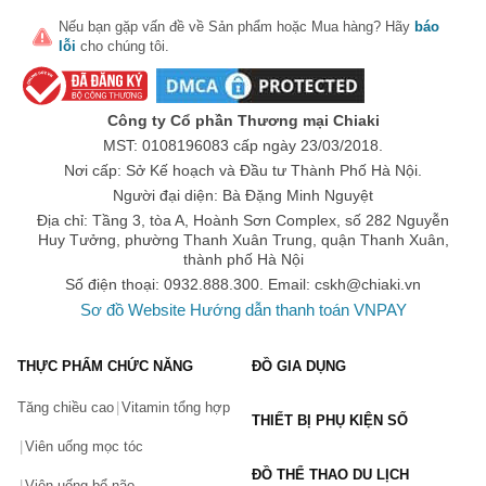
Nếu bạn gặp vấn đề về
Sản phẩm
hoặc
Mua hàng
? Hãy
báo
lỗi
cho chúng tôi.
Công ty Cổ phần Thương mại Chiaki
MST: 0108196083 cấp ngày 23/03/2018.
Nơi cấp: Sở Kế hoạch và Đầu tư Thành Phố Hà Nội.
Người đại diện: Bà Đặng Minh Nguyệt
Địa chỉ: Tầng 3, tòa A, Hoành Sơn Complex, số 282 Nguyễn
Huy Tưởng, phường Thanh Xuân Trung, quận Thanh Xuân,
thành phố Hà Nội
Số điện thoại: 0932.888.300. Email:
cskh@chiaki.vn
Sơ đồ Website
Hướng dẫn thanh toán VNPAY
THỰC PHẨM CHỨC NĂNG
ĐỒ GIA DỤNG
Tăng chiều cao
Vitamin tổng hợp
THIẾT BỊ PHỤ KIỆN SỐ
Viên uống mọc tóc
ĐỒ THỂ THAO DU LỊCH
Viên uống bổ não