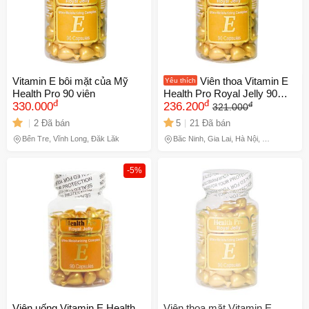
Vitamin E bôi mặt của Mỹ
Viên thoa Vitamin E
Yêu thích
Health Pro 90 viên
Health Pro Royal Jelly 90
đ
đ
đ
330.000
viên - Dưỡng ẩm, chống lão
236.200
321.000
hóa, làm mịn da cho mọi loại
2 Đã bán
5
21 Đã bán
da
Bến Tre, Vĩnh Long, Đắk Lắk
Bắc Ninh, Gia Lai, Hà Nội, Hồ
Chí Minh
-5%
Viên uống Vitamin E Health
Viên thoa mặt Vitamin E