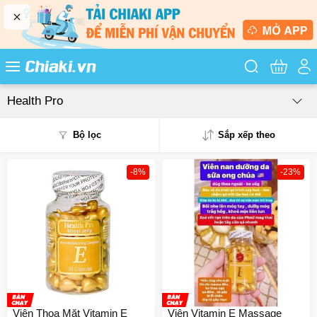
Tìm kiếm sản
Health Pro
Bộ lọc
Sắp xếp theo
-8%
-23%
Phổ biến
Mua nhiều
Mới nhất
Giá từ thấp - cao
Giá từ cao - thấp
Viên Thoa Mặt Vitamin E
Viên Vitamin E Massage