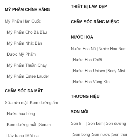
THIẾT BỊ LÀM ĐẸP
MỸ PHẨM CHÍNH HÃNG
Mỹ Phẩm Hàn Quốc
CHĂM SÓC RĂNG MIỆNG
Mỹ Phẩm Cho Bà Bầu
NƯỚC HOA
Mỹ Phẩm Nhật Bản
Nước Hoa Nữ
Nước Hoa Nam
Dược Mỹ Phẩm
Nước Hoa Chiết
Mỹ Phẩm Thuần Chay
Nước Hoa Unisex
Body Mist
Mỹ Phẩm Estee Lauder
Nước Hoa Vùng Kín
CHĂM SÓC DA MẶT
THƯƠNG HIỆU
Sữa rửa mặt
Kem dưỡng ẩm
SON MÔI
Nước hoa hồng
Bạn gặp vấn đề về sản phẩm hay mua hàng?
Son lì
Son kem
Son dưỡng
Hãy báo lỗi cho chúng tôi. Hoặc gọi cho chúng tôi qua số
Kem dưỡng mắt
Serum
0911.888.300
Son bóng
Son nước
Son thỏi
Tẩy trang
Mặt nạ