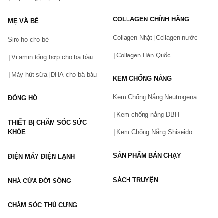
Tên của bạn
(*)
COLLAGEN CHÍNH HÃNG
MẸ VÀ BÉ
Collagen Nhật
Collagen nước
Siro ho cho bé
Số điện thoại
(*)
Collagen Hàn Quốc
Vitamin tổng hợp cho bà bầu
Máy hút sữa
DHA cho bà bầu
KEM CHỐNG NẮNG
Email
Kem Chống Nắng Neutrogena
ĐỒNG HỒ
Kem chống nắng DBH
THIẾT BỊ CHĂM SÓC SỨC
Vấn đề
(*)
KHỎE
Kem Chống Nắng Shiseido
SẢN PHẨM BÁN CHẠY
ĐIỆN MÁY ĐIỆN LẠNH
Mô tả
(*)
SÁCH TRUYỆN
NHÀ CỬA ĐỜI SỐNG
CHĂM SÓC THÚ CƯNG