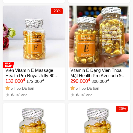
-23%
Viên Vitamin E Massage
Vitamin E Dạng Viên Thoa
Health Pro Royal Jelly 90
Mặt Health Pro Avocado 90
đ
đ
đ
đ
Viên - Tăng Cường Sức
132.000
Viên - Chăm Sóc Da Chống
290.000
172.000
300.000
Khỏe, Cải Thiện Da và Bổ
Oxy Hóa, Làm Sáng Da, Phù
5
65 Đã bán
5
65 Đã bán
Sung Năng Lượng tự nhiên
Hợp Với Da Nhạy Cảm
Hồ Chí Minh
Hồ Chí Minh
-26%