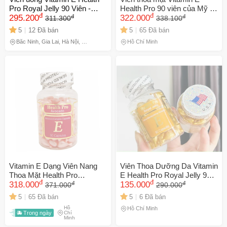
Pro Royal Jelly 90 Viên -
Health Pro 90 viên của Mỹ -
đ
đ
đ
đ
Dưỡng ẩm, Giảm nhăn, Hỗ
295.200
Chống oxy hóa, cải thiện sức
322.000
311.300
338.100
trợ Làm đẹp Da Từ Sữa Ong
khỏe làn da, giảm nếp nhăn,
5
12 Đã bán
5
65 Đã bán
Chúa
cho da mềm mịn tươi trẻ.
Bắc Ninh, Gia Lai, Hà Nội, Hồ
Hồ Chí Minh
Chí Minh
Vitamin E Dạng Viên Nang
Viên Thoa Dưỡng Da Vitamin
Thoa Mặt Health Pro
E Health Pro Royal Jelly 90
đ
đ
đ
đ
Avocado 90 Viên
318.000
Viên
135.000
371.000
290.000
5
65 Đã bán
5
6 Đã bán
Hồ
Hồ Chí Minh
Trong ngày
Chí
Minh