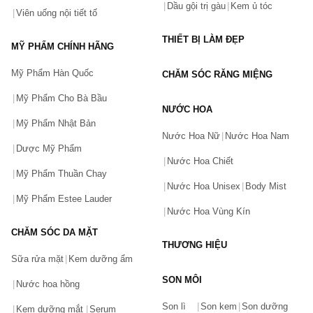
Dầu gội trị gàu
Kem ủ tóc
Mua sản phẩm INELDEA chính hãng ở đâu?
Viên uống nội tiết tố
Là một trong những trang
mua sắm online
được đánh giá cao trên 
THIẾT BỊ LÀM ĐẸP
MỸ PHẨM CHÍNH HÃNG
thị trường hiện nay, Chiaki.vn cam kết mang đến cho bạn những 
Mỹ Phẩm Hàn Quốc
CHĂM SÓC RĂNG MIỆNG
sản phẩm INELDEA chính hãng, chất lượng với mức giá cạnh 
tranh cùng nhiều ưu đãi hấp dẫn.
Mỹ Phẩm Cho Bà Bầu
NƯỚC HOA
Để đặt mua các sản phẩm INELDEA tại Chiaki.vn, các bạn có thể 
Mỹ Phẩm Nhật Bản
truy cập vào website Chiaki.vn, search “INELDEA” hoặc 
Nước Hoa Nữ
Nước Hoa Nam
Dược Mỹ Phẩm
“Pediakid” trên thanh tìm kiếm để lựa chọn và đặt mua những sản 
Nước Hoa Chiết
phẩm ưng ý, phù hợp với nhu cầu của mình. Hoặc bạn cũng có 
Mỹ Phẩm Thuần Chay
thể gọi điện đến SĐT: 0982.770.265 để được tư vấn miễn phí về 
Nước Hoa Unisex
Body Mist
việc lựa chọn và đặt mua các sản phẩm INELDEA Tại Chiaki.vn
Mỹ Phẩm Estee Lauder
Nước Hoa Vùng Kín
CHĂM SÓC DA MẶT
THƯƠNG HIỆU
Sữa rửa mặt
Kem dưỡng ẩm
SON MÔI
Nước hoa hồng
Bạn gặp vấn đề về sản phẩm hay mua hàng?
Son lì
Son kem
Son dưỡng
Hãy báo lỗi cho chúng tôi. Hoặc gọi cho chúng tôi qua số
Kem dưỡng mắt
Serum