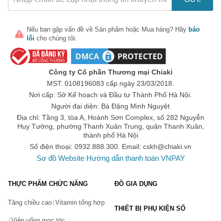
Là dòng siro mang tới 22 loại vitamin khác nhau, dành cho trẻ từ
6 tháng tuổi trở lên. Giúp bé phát triển toàn diện, cân bằng, tạo
Nếu bạn gặp vấn đề về
Sản phẩm
hoặc
Mua hàng
? Hãy
báo
nền tảng thể chất về sự phát triển và trí tuệ trong những năm
lỗi
cho chúng tôi.
tháng đầu đời.
5. Pediakid Sommeil
Là dòng siro hỗ trợ bé có giấc ngủ ngon, không tỉnh dậy giữa
Công ty Cổ phần Thương mại Chiaki
đêm, mang lại cho cả mẹ và bé có giấc ngủ tốt hơn. Sản phẩm
MST: 0108196083 cấp ngày 23/03/2018.
Pediakid chính hãng được chiết xuất từ thiên nhiên, lành tính và
Nơi cấp: Sở Kế hoạch và Đầu tư Thành Phố Hà Nội.
lành tính cho bé.
Người đại diện: Bà Đặng Minh Nguyệt
6. Pediakid bổ sung Omega 3
Địa chỉ: Tầng 3, tòa A, Hoành Sơn Complex, số 282 Nguyễn
Huy Tưởng, phường Thanh Xuân Trung, quận Thanh Xuân,
Là dòng siro hỗ trợ bổ sung omega 3, phát triển não bộ vượt trội.
thành phố Hà Nội
Với những thành phần từ thiên nhiên, sản phẩm tăng cường sức
Số điện thoại: 0932.888.300. Email:
cskh@chiaki.vn
đề kháng, giúp bé thông minh hơn.
Sơ đồ Website
Hướng dẫn thanh toán VNPAY
7. Pediakid Calcium Croissance
Là dòng sản phẩm Pediakid dạng cốm, hỗ trợ tăng trưởng chiều
THỰC PHẨM CHỨC NĂNG
ĐỒ GIA DỤNG
cao. Với sự kết hợp giữa canxi và vitamin D3, Pediakid chính
hãng mang tới cho bé hệ xương, răng chắc khỏe. Đồng thời, phát
Tăng chiều cao
Vitamin tổng hợp
huy tối đa chiều cao, lớn nhanh và khỏe mạnh hơn.
THIẾT BỊ PHỤ KIỆN SỐ
Viên uống mọc tóc