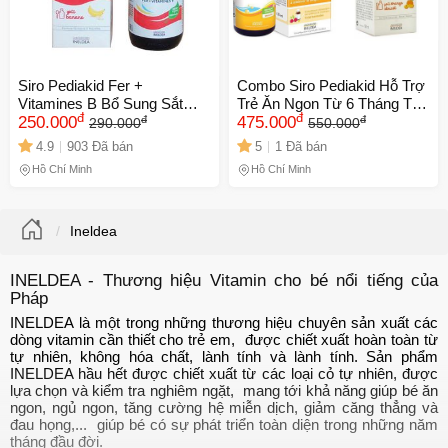
Siro Pediakid Fer +
Combo Siro Pediakid Hỗ Trợ
Vitamines B Bổ Sung Sắt
Trẻ Ăn Ngon Từ 6 Tháng Trở
đ
đ
đ
đ
Cho Trẻ Em Từ 6 Tháng Tuổi
250.000
Lên - Vitamin Tổng Hợp Của
475.000
290.000
550.000
- Hỗ Trợ Ăn Ngon, Tăng
Pháp Tăng Cường Sức Đề
4.9
903 Đã bán
5
1 Đã bán
Cường Miễn Dịch, Dạng
Kháng và Hấp Thu
Hồ Chí Minh
Hồ Chí Minh
Lỏng Hương Chuối
Ineldea
INELDEA - Thương hiệu Vitamin cho bé nổi tiếng của
Pháp
INELDEA là một trong những thương hiệu chuyên sản xuất các
dòng vitamin cần thiết cho trẻ em, được chiết xuất hoàn toàn từ
tự nhiên, không hóa chất, lành tính và lành tính. Sản phẩm
INELDEA hầu hết được chiết xuất từ các loại cỏ tự nhiên, được
lựa chọn và kiểm tra nghiêm ngặt, mang tới khả năng giúp bé ăn
ngon, ngủ ngon, tăng cường hệ miễn dịch, giảm căng thẳng và
đau họng,... giúp bé có sự phát triển toàn diện trong những năm
tháng đầu đời.