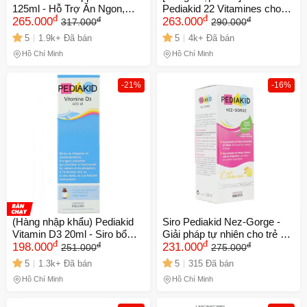
125ml - Hỗ Trợ Ăn Ngon,
Pediakid 22 Vitamines cho
đ
đ
đ
đ
Tăng Cường Đề Kháng Cho
265.000
trẻ từ 6 tháng - Vitamin tổng
263.000
317.000
290.000
Bé Từ 6 Tháng, Vitamin Tự
hợp 22 loại, dễ uống vị cam
5
1.9k+ Đã bán
5
4k+ Đã bán
Nhiên Pháp
và mơ, tăng cường sức đề
Hồ Chí Minh
Hồ Chí Minh
kháng, phát triển toàn diện.
-21%
-16%
(Hàng nhập khẩu) Pediakid
Siro Pediakid Nez-Gorge -
Vitamin D3 20ml - Siro bổ
Giải pháp tự nhiên cho trẻ em
đ
đ
đ
đ
sung Vitamin D tự nhiên cho
198.000
từ 6 tháng, hỗ trợ đường hô
231.000
251.000
275.000
trẻ
hấp và tăng cường đề kháng
5
1.3k+ Đã bán
5
315 Đã bán
hiệu quả.
Hồ Chí Minh
Hồ Chí Minh