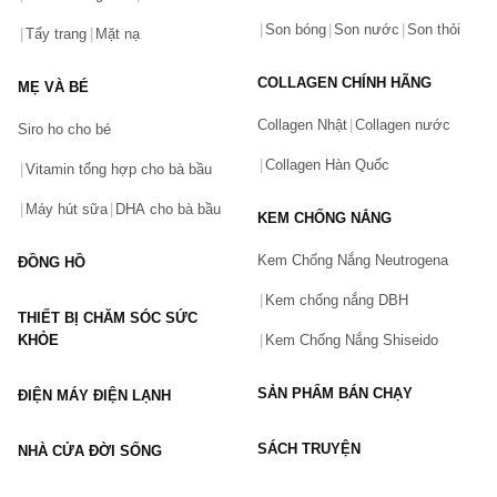
0911.888.300
Son bóng
Son nước
Son thỏi
Tẩy trang
Mặt nạ
Tên của bạn
(*)
COLLAGEN CHÍNH HÃNG
MẸ VÀ BÉ
Collagen Nhật
Collagen nước
Siro ho cho bé
Số điện thoại
(*)
Collagen Hàn Quốc
Vitamin tổng hợp cho bà bầu
Máy hút sữa
DHA cho bà bầu
KEM CHỐNG NẮNG
Email
Kem Chống Nắng Neutrogena
ĐỒNG HỒ
Kem chống nắng DBH
THIẾT BỊ CHĂM SÓC SỨC
Vấn đề
(*)
KHỎE
Kem Chống Nắng Shiseido
SẢN PHẨM BÁN CHẠY
ĐIỆN MÁY ĐIỆN LẠNH
Mô tả
(*)
SÁCH TRUYỆN
NHÀ CỬA ĐỜI SỐNG