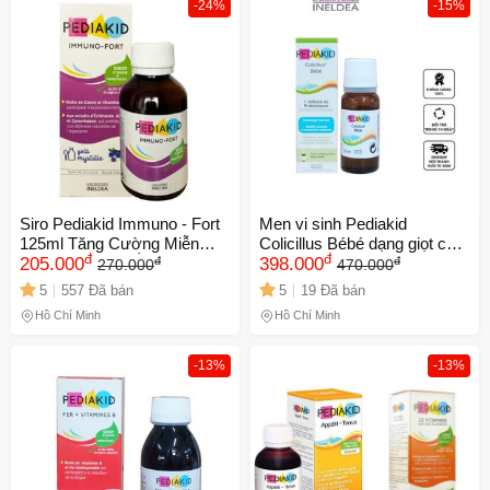
-24%
-15%
Siro Pediakid Immuno - Fort
Men vi sinh Pediakid
125ml Tăng Cường Miễn
Colicillus Bébé dạng giọt cho
đ
đ
đ
đ
Dịch Cho Bé, BỔ SUNG
205.000
trẻ sơ sinh - Hỗ trợ tiêu hóa,
398.000
270.000
470.000
Vitamin C, Hương Vị Việt
bổ sung lợi khuẩn, tăng
5
557 Đã bán
5
19 Đã bán
Quất, Đến Từ Pháp
cường hấp thu dinh dưỡng
Hồ Chí Minh
Hồ Chí Minh
-13%
-13%