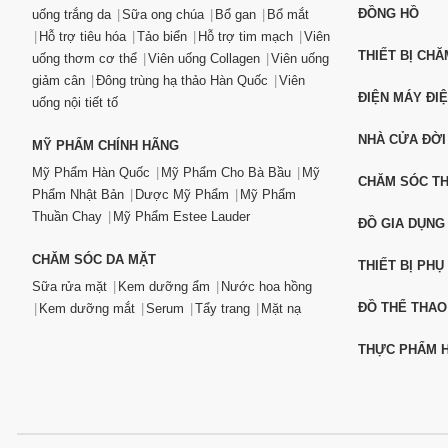
ĐỒNG HỒ
uống trắng da
Sữa ong chúa
Bổ gan
Bổ mắt
Hỗ trợ tiêu hóa
Tảo biển
Hỗ trợ tim mạch
Viên
THIẾT BỊ CH
uống thơm cơ thể
Viên uống Collagen
Viên uống
giảm cân
Đông trùng hạ thảo Hàn Quốc
Viên
ĐIỆN MÁY ĐI
uống nội tiết tố
NHÀ CỬA ĐỜI
MỸ PHẨM CHÍNH HÃNG
Mỹ Phẩm Hàn Quốc
Mỹ Phẩm Cho Bà Bầu
Mỹ
CHĂM SÓC T
Phẩm Nhật Bản
Dược Mỹ Phẩm
Mỹ Phẩm
Thuần Chay
Mỹ Phẩm Estee Lauder
ĐỒ GIA DỤNG
CHĂM SÓC DA MẶT
THIẾT BỊ PHỤ
Sữa rửa mặt
Kem dưỡng ẩm
Nước hoa hồng
ĐỒ THỂ THAO
Kem dưỡng mắt
Serum
Tẩy trang
Mặt nạ
THỰC PHẨM H