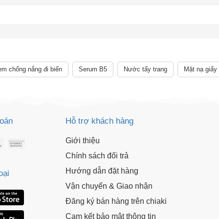
Giảm ngay
-
cho bất kỳ đơn hàng nào.
XXX-XXXX
 sử dụng:
TẢi APP CHIAKI NG
o chép mã giảm giá phía trên.
uy cập trang thanh toán và sử dụng
m chống nắng đi biển
Serum B5
Nước tẩy trang
Mặt nạ giấy
ã.
LẤY MÃ NGAY
LẤY MÃ NGAY
toán
Hỗ trợ khách hàng
Giới thiệu
Chính sách đổi trả
Hướng dẫn đặt hàng
oại
Vận chuyển & Giao nhận
Đăng ký bán hàng trên chiaki
Cam kết bảo mật thông tin