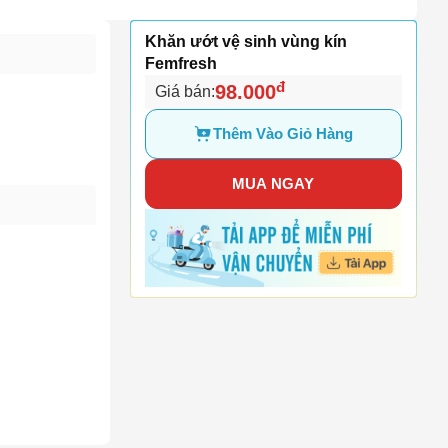
Khăn ướt vệ sinh vùng kín
Femfresh
đ
98.000
Giá bán:
Thêm Vào Giỏ Hàng
MUA NGAY