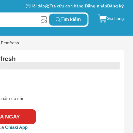
Hỏi đáp
Tra cứu đơn hàng
Đăng nhập
Đăng ký
Giỏ hàng
Tìm kiếm
n Femfresh
fresh
phẩm có sẵn
A NGAY
0
qua
Chiaki App