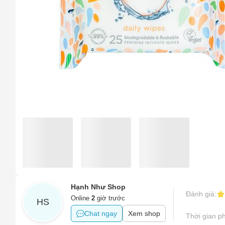
Sản phẩ
Tên của
Hình ản
Sản phẩ
Số điện
Tên sản
Sản phẩ
Email
Sản phẩm
Sản phẩm
Vấn đề 
Khác
Mô tả
(*)
Hạnh Như Shop
Đánh giá:
Online
2
giờ trước
HS
Chat ngay
Xem shop
Thời gian ph