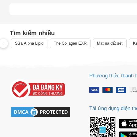
Cách
Tìm kiếm nhiều
Sa
Tr
Sữa Alpha Lipid
The Collagen EXR
Mặt nạ đất sét
Ke
m
Phương thức thanh 
Tải ứng dụng điện th