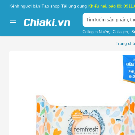
Kênh người bán
Tạo shop
Tải ứng dụng
Khiếu nại, báo lỗi: 0911
Collagen Nước
Collagen
S
Trang chủ
Chọn l
Sản phẩ
Hàng gi