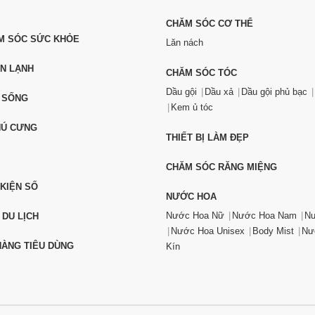
CHĂM SÓC CƠ THỂ
ĂM SÓC SỨC KHỎE
Lăn nách
ỆN LẠNH
CHĂM SÓC TÓC
Dầu gội
Dầu xả
Dầu gội phủ bạc
 SỐNG
Kem ủ tóc
HÚ CƯNG
THIẾT BỊ LÀM ĐẸP
CHĂM SÓC RĂNG MIỆNG
 KIỆN SỐ
NƯỚC HOA
Nước Hoa Nữ
Nước Hoa Nam
Nư
 DU LỊCH
Nước Hoa Unisex
Body Mist
Nư
ÀNG TIÊU DÙNG
Kín