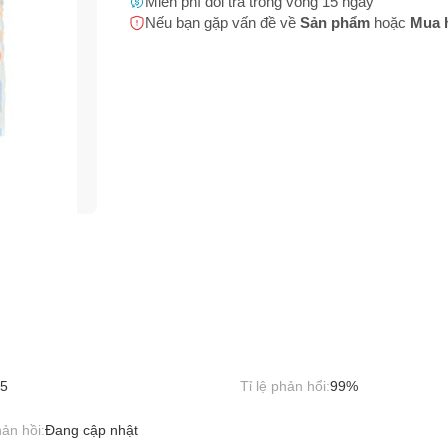
m không rõ nguồn gốc, xuất xứ
Miễn phí đổi trả trong vòng 15 ngày
 bạn
(*)
Nếu bạn gặp vấn đề về
Sản phẩm
hoặc
Mua 
h sản phẩm không rõ ràng
m có hình ảnh, nội dung phản cảm hoặc có thể gây phản cảm
 thoại
(*)
 phẩm (Name) không phù hợp với hình ảnh sản phẩm
m có dấu hiệu tăng đơn ảo
 chứa hình ảnh và thông tin giao dịch ngoại sàn
 bị cấm buôn bán (động vật hoang dã, 18+,...)
bạn gặp phải
(*)
5
Tỉ lệ phản hổi:
99%
ản hồi:
Đang cập nhật