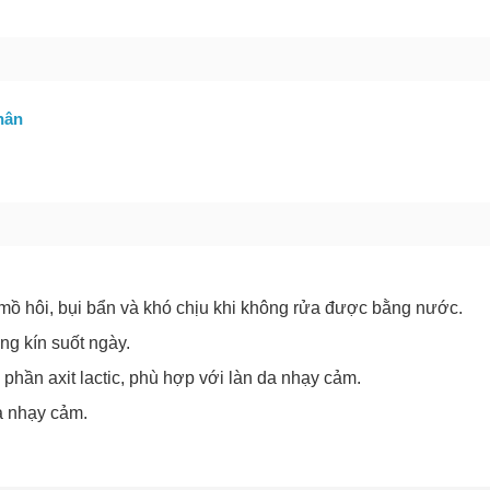
GỬI BÁO LỖI
hân
 mồ hôi, bụi bẩn và khó chịu khi không rửa được bằng nước.
ùng kín suốt ngày.
Chào mừng khách hàng mới!
 phần axit lactic, phù hợp với làn da nhạy cảm.
a nhạy cảm.
Tặng bạn mã làm quen
🎁 Đừng Bỏ Lỡ! 🎁
cho đơn hàng có giá trị từ
Mã Giảm Giá Dành Riêng Cho Bạn
Khi mua hàng trên
CHIAKI