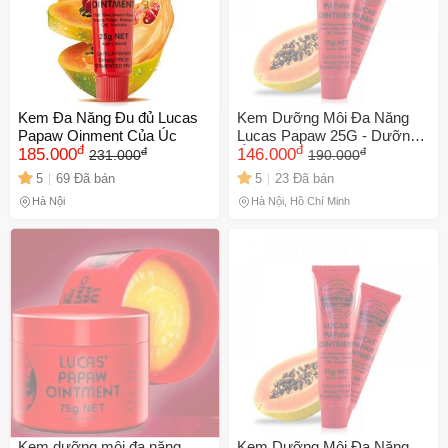
Kem Đa Năng Đu đủ Lucas
Kem Dưỡng Môi Đa Năng
Papaw Oinment Của Úc
Lucas Papaw 25G - Dưỡng
đ
đ
đ
đ
185.000
Ẩm, Chống Nẻ, Bảo Vệ Môi -
146.000
231.000
190.000
Sản Phẩm Tự Nhiên từ Úc,
5
69 Đã bán
5
23 Đã bán
Dành Cho Mọi Đối Tượng
Hà Nội
Hà Nội, Hồ Chí Minh
Kem dưỡng môi đa năng
Kem Dưỡng Môi Đa Năng