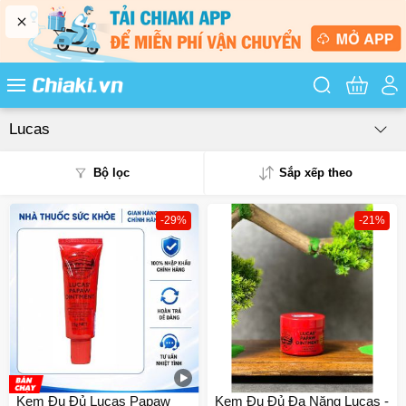
Tìm kiếm sản
Lucas
Bộ lọc
Sắp xếp theo
-29%
-21%
Phổ biến
Mua nhiều
Mới nhất
Giá từ thấp - cao
Giá từ cao - thấp
Kem Đu Đủ Lucas Papaw
Kem Đu Đủ Đa Năng Lucas -