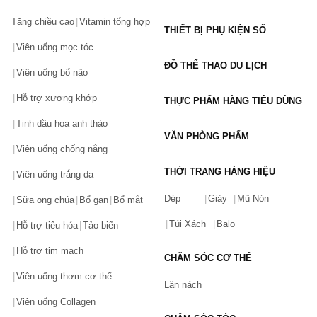
Tăng chiều cao
Vitamin tổng hợp
THIẾT BỊ PHỤ KIỆN SỐ
Viên uống mọc tóc
ĐỒ THỂ THAO DU LỊCH
Viên uống bổ não
Hỗ trợ xương khớp
THỰC PHẨM HÀNG TIÊU DÙNG
Tinh dầu hoa anh thảo
VĂN PHÒNG PHẨM
Viên uống chống nắng
THỜI TRANG HÀNG HIỆU
Viên uống trắng da
Dép
Giày
Mũ Nón
Sữa ong chúa
Bổ gan
Bổ mắt
Túi Xách
Balo
Hỗ trợ tiêu hóa
Tảo biển
Hỗ trợ tim mạch
CHĂM SÓC CƠ THỂ
Viên uống thơm cơ thể
Lăn nách
Viên uống Collagen