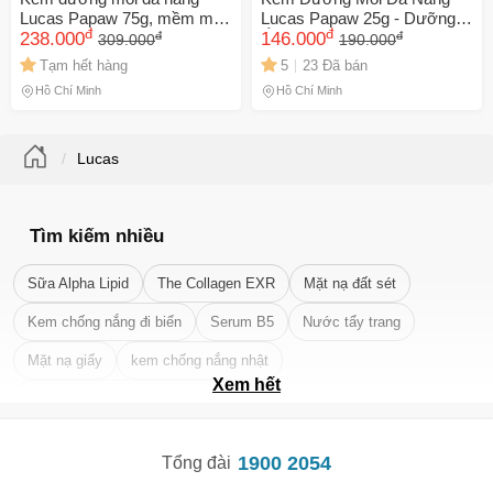
Lucas Papaw 75g, mềm môi,
Lucas Papaw 25g - Dưỡng
đ
đ
đ
đ
dưỡng ẩm
238.000
Ẩm Mềm Mại, Chống Khô Và
146.000
309.000
190.000
Nứt Nẻ, Sản Phẩm Từ Úc
Tạm hết hàng
5
23 Đã bán
Chất Lượng Cao
Hồ Chí Minh
Hồ Chí Minh
Lucas
Tìm kiếm nhiều
Sữa Alpha Lipid
The Collagen EXR
Mặt nạ đất sét
Kem chống nắng đi biển
Serum B5
Nước tẩy trang
Mặt nạ giấy
kem chống nắng nhật
Xem hết
Tẩy tế bào chết da mặt tốt nhất
🎁 Đừng Bỏ Lỡ! 🎁
Mã Giảm Giá Dành Riêng Cho Bạn
1900 2054
Tổng đài