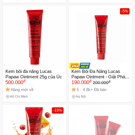
-5%
Kem bôi đa năng Lucas
Kem Bôi Đa Năng Lucas
Papaw Ointment 25g của Úc
Papaw Ointment - Giải Pháp
đ
đ
đ
500.000
Chăm Sóc Da Dịu Nhẹ, Giữ
190.000
200.000
Ẩm, Hỗ Trợ Làm Lành Vết
Hàng mới về
5
4.8k+ Đã bán
Thương, An Toàn Cho Da
Hồ Chí Minh
Hà Nội
Nhạy Cảm
-19%