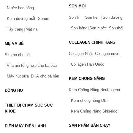
SON MÔI
Nước hoa hồng
Bạn gặp vấn đề về sản phẩm hay mua hàng?
Son lì
Son kem
Son dưỡng
Hãy báo lỗi cho chúng tôi. Hoặc gọi cho chúng tôi qua số
Kem dưỡng mắt
Serum
0911.888.300
Son bóng
Son nước
Son thỏi
Tẩy trang
Mặt nạ
Tên của bạn
(*)
COLLAGEN CHÍNH HÃNG
MẸ VÀ BÉ
Collagen Nhật
Collagen nước
Siro ho cho bé
Số điện thoại
(*)
Collagen Hàn Quốc
Vitamin tổng hợp cho bà bầu
Máy hút sữa
DHA cho bà bầu
KEM CHỐNG NẮNG
Email
Kem Chống Nắng Neutrogena
ĐỒNG HỒ
Kem chống nắng DBH
THIẾT BỊ CHĂM SÓC SỨC
Vấn đề
(*)
KHỎE
Kem Chống Nắng Shiseido
SẢN PHẨM BÁN CHẠY
ĐIỆN MÁY ĐIỆN LẠNH
Mô tả
(*)