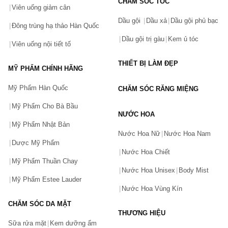
CHĂM SÓC TÓC
Viên uống giảm cân
Dầu gội
Dầu xả
Dầu gội phủ bạc
Đông trùng hạ thảo Hàn Quốc
Dầu gội trị gàu
Kem ủ tóc
Viên uống nội tiết tố
THIẾT BỊ LÀM ĐẸP
MỸ PHẨM CHÍNH HÃNG
Mỹ Phẩm Hàn Quốc
CHĂM SÓC RĂNG MIỆNG
Mỹ Phẩm Cho Bà Bầu
NƯỚC HOA
Mỹ Phẩm Nhật Bản
Nước Hoa Nữ
Nước Hoa Nam
Dược Mỹ Phẩm
Nước Hoa Chiết
Mỹ Phẩm Thuần Chay
Nước Hoa Unisex
Body Mist
Mỹ Phẩm Estee Lauder
Nước Hoa Vùng Kín
CHĂM SÓC DA MẶT
THƯƠNG HIỆU
Sữa rửa mặt
Kem dưỡng ẩm