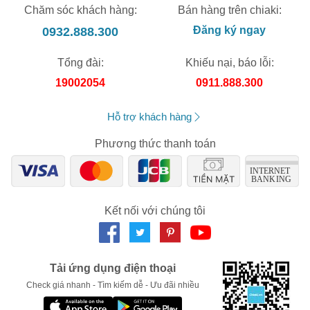
Giảm ngay
-
cho bất kỳ đơn hàng nào.
Chăm sóc khách hàng:
Bán hàng trên chiaki:
0932.888.300
Đăng ký ngay
XXX-XXXX
Tổng đài:
Khiếu nại, báo lỗi:
Số lần áp dụng:
1
lần
19002054
0911.888.300
Áp dụng cho đơn hàng từ:
0
Chỉ áp dụng cho gian hàng:
Hỗ trợ khách hàng
Ngày hết hạn:
Phương thức thanh toán
LẤY MÃ NGAY
Kết nối với chúng tôi
Tải ứng dụng điện thoại
Check giá nhanh - Tìm kiếm dễ - Ưu đãi nhiều