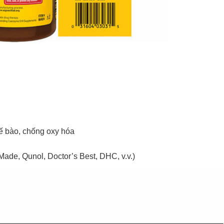
ế bào, chống oxy hóa
ade, Qunol, Doctor’s Best, DHC, v.v.)