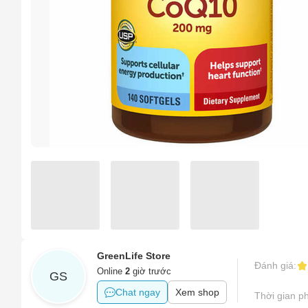
Chọn l
Sản phẩ
Hàng gi
Sản phẩ
Hình ản
Tên của
Sản phẩ
Tên sản
Số điện
Sản phẩ
Sản phẩm
GreenLife Store
Đánh giá:
Online
2
giờ trước
Email
GS
Sản phẩm
Chat ngay
Xem shop
Thời gian ph
Khác