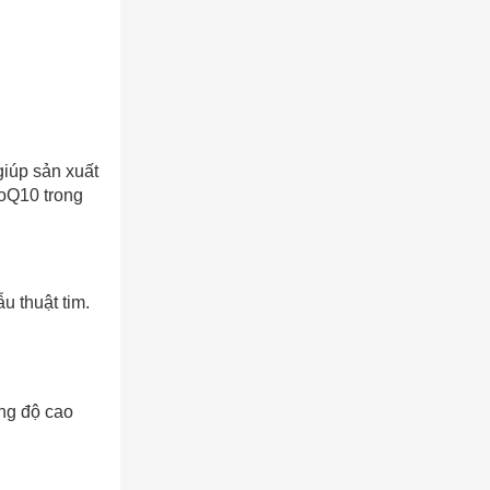
giúp sản xuất
CoQ10 trong
u thuật tim.
ng độ cao