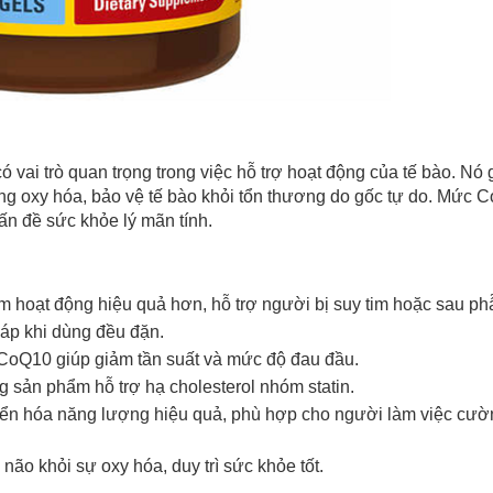
vai trò quan trọng trong việc hỗ trợ hoạt động của tế bào. Nó 
ống oxy hóa, bảo vệ tế bào khỏi tổn thương do gốc tự do. Mức 
ấn đề sức khỏe lý mãn tính.
Chào mừng khách hàng mới!
im hoạt động hiệu quả hơn, hỗ trợ người bị suy tim hoặc sau phẫ
 áp khi dùng đều đặn.
Tặng bạn mã làm quen
🎁 Đừng Bỏ Lỡ! 🎁
CoQ10 giúp giảm tần suất và mức độ đau đầu.
cho đơn hàng có giá trị từ
 sản phẩm hỗ trợ hạ cholesterol nhóm statin.
Mã Giảm Giá Dành Riêng Cho Bạn
Khi mua hàng trên
CHIAKI
ển hóa năng lượng hiệu quả, phù hợp cho người làm việc cườ
Giảm ngay
-
cho bất kỳ đơn hàng nào.
 não khỏi sự oxy hóa, duy trì sức khỏe tốt.
XXX-XXXX