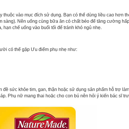
 sử dụng:
TẢi APP CHIAKI NG
o chép mã giảm giá phía trên.
y thuộc vào mục đích sử dụng. Bạn có thể dùng liều cao hơn th
uy cập trang thanh toán và sử dụng
âm sàng). Nên uống cùng bữa ăn có chất béo để tăng cường hấp 
ã.
LẤY MÃ NGAY
, hạn chế uống vào buổi tối để tránh khó ngủ nhẹ.
LẤY MÃ NGAY
gười có thể gặp Ưu điểm phụ nhẹ như:
ấn đề sức khỏe tim, gan, thận hoặc sử dụng sản phẩm hỗ trợ là
áp. Phụ nữ mang thai hoặc cho con bú nên hỏi ý kiến bác sĩ tr