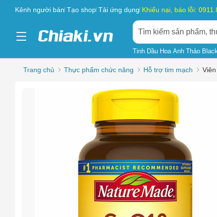
Kênh người bán
Tạo shop
Tải ứng dụng
Khiếu nại, báo lỗi: 0911
Tinh Dầu Hoa Anh Thảo Blac
Trang chủ
Thực phẩm chức năng
Hỗ trợ tim mạch
Viên