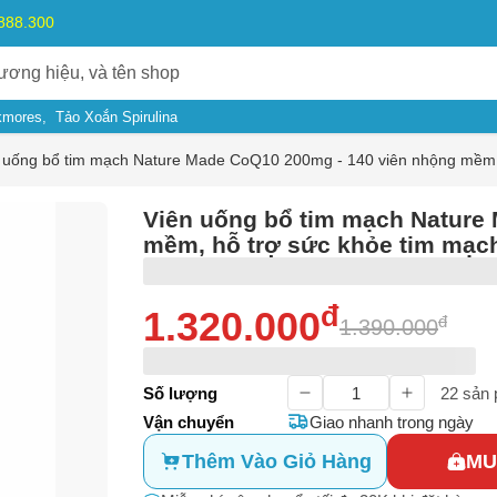
.888.300
kmores
Tảo Xoắn Spirulina
 uống bổ tim mạch Nature Made CoQ10 200mg - 140 viên nhộng mềm, 
Viên uống bổ tim mạch Nature
mềm, hỗ trợ sức khỏe tim mạc
đ
1.320.000
đ
1.390.000
Số lượng
22
sản 
Vận chuyển
Giao nhanh trong ngày
Thêm Vào Giỏ Hàng
MU