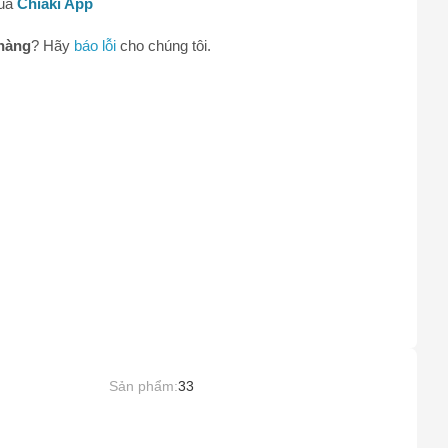
qua
Chiaki App
hàng
? Hãy
báo lỗi
cho chúng tôi.
0
Sản phẩm:
33