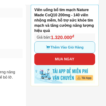
Viên uống bổ tim mạch Nature
Made CoQ10 200mg - 140 viên
nhộng mềm, hỗ trợ sức khỏe tim
mạch và tăng cường năng lượng
hiệu quả
đ
1.320.000
Giá bán:
Thêm Vào Giỏ Hàng
MUA NGAY
ường năng
ể bỏ lỡ.