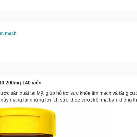
bạn gặp phải
(*)
tim mạch
GỬI BÁO LỖI
10 200mg 140 viên
ược sản xuất tại Mỹ, giúp hỗ trợ sức khỏe tim mạch và tăng c
này mang lại những lợi ích sức khỏe vượt trội mà bạn không th