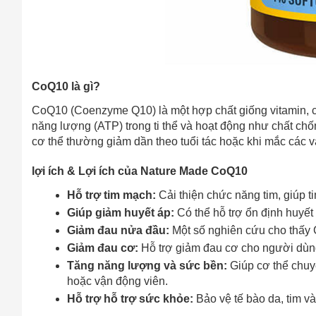
CoQ10 là gì?
CoQ10 (Coenzyme Q10) là một hợp chất giống vitamin, có 
năng lượng (ATP) trong ti thể và hoạt động như chất ch
cơ thể thường giảm dần theo tuổi tác hoặc khi mắc các v
lợi ích & Lợi ích của Nature Made CoQ10
Hỗ trợ tim mạch:
Cải thiện chức năng tim, giúp t
Giúp giảm huyết áp:
Có thể hỗ trợ ổn định huyết
Giảm đau nửa đầu:
Một số nghiên cứu cho thấy 
Giảm đau cơ:
Hỗ trợ giảm đau cơ cho người dùng
Tăng năng lượng và sức bền:
Giúp cơ thể chuy
hoặc vận động viên.
Hỗ trợ hỗ trợ sức khỏe:
Bảo vệ tế bào da, tim và