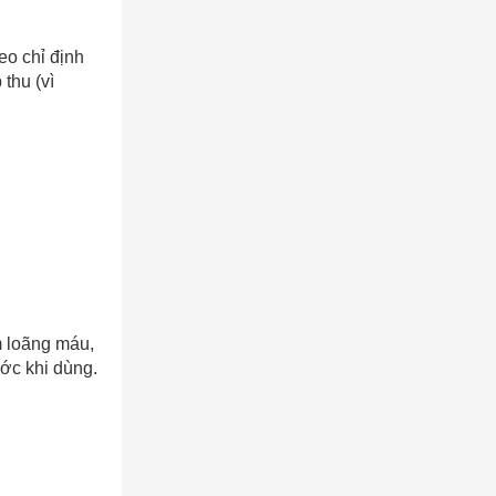
AY
eo chỉ định
thu (vì
m loãng máu,
ước khi dùng.