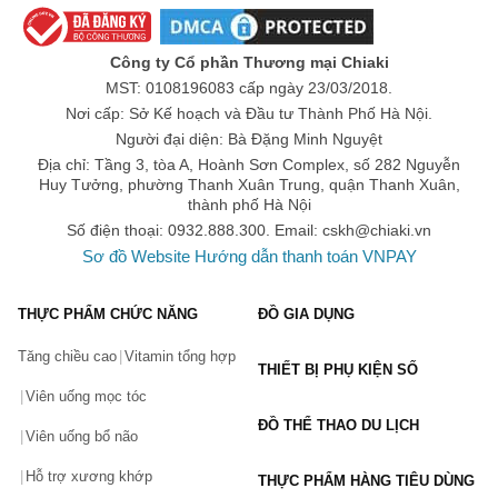
2. Bánh ngũ cốc ăn sáng Nestle
Các dòng ngũ cốc ăn sáng của thương hiệu Nestle thường được 
Công ty Cổ phần Thương mại Chiaki
làm từ ngũ cốc nguyên cám, đây là một thành phần quan trọng 
MST: 0108196083 cấp ngày 23/03/2018.
trong chế độ ăn uống lành mạnh. Bữa sáng Nestle mang tới cho 
Nơi cấp: Sở Kế hoạch và Đầu tư Thành Phố Hà Nội.
bạn một ngày dài năng động, tràn đầy năng lượng và phát triển trí 
Người đại diện: Bà Đặng Minh Nguyệt
tuệ. Sản phẩm có thể dành cho cả người lớn và trẻ nhỏ hoặc 
Địa chỉ: Tầng 3, tòa A, Hoành Sơn Complex, số 282 Nguyễn
người đang tập thể hình. Những sản phẩm ngũ cốc ăn sáng 
Huy Tưởng, phường Thanh Xuân Trung, quận Thanh Xuân,
Nestle được yêu thích là:
thành phố Hà Nội
Corn Flakes 275g
Số điện thoại: 0932.888.300. Email:
cskh@chiaki.vn
Honey Stars 150g – 300g
Sơ đồ Website
Hướng dẫn thanh toán VNPAY
Milo 170g – 330g
Koko Krunch 170g – 330g
THỰC PHẨM CHỨC NĂNG
ĐỒ GIA DỤNG
Koko Krunch Duo 330g
Tăng chiều cao
Vitamin tổng hợp
Fitnesse 400g
THIẾT BỊ PHỤ KIỆN SỐ
Nestlé Fitnesse Dâu dạng thanh
Viên uống mọc tóc
Nestlé Fitnesse Socola dạng thanh
ĐỒ THỂ THAO DU LỊCH
Viên uống bổ não
3. Nestle Cà phê
Hỗ trợ xương khớp
THỰC PHẨM HÀNG TIÊU DÙNG