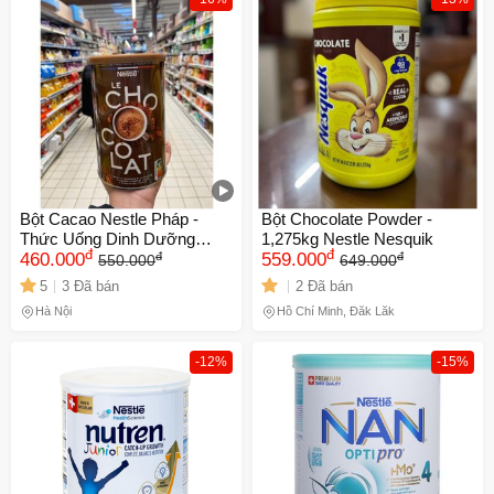
Bột Cacao Nestle Pháp -
Bột Chocolate Powder -
Thức Uống Dinh Dưỡng
1,275kg Nestle Nesquik
đ
đ
đ
đ
Ngày Mới, Bổ Sung Vitamin
460.000
559.000
550.000
649.000
và Khoáng Chất Ổn Định
5
3 Đã bán
2 Đã bán
Sức Khỏe
Hà Nội
Hồ Chí Minh, Đắk Lắk
-12%
-15%