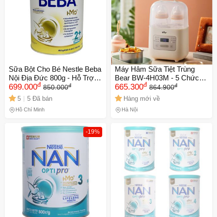
Số lần áp dụng:
1
lần
Áp dụng cho đơn hàng từ:
0
Chỉ áp dụng cho gian hàng:
Ngày hết hạn:
LẤY MÃ NGAY
Sữa Bột Cho Bé Nestle Beba
Máy Hâm Sữa Tiệt Trùng
Nội Địa Đức 800g - Hỗ Trợ
Bear BW-4H03M - 5 Chức
đ
đ
đ
đ
Phát Triển Toàn Diện Từ Sơ
699.000
Năng: Hâm Nóng, Giữ Ấm,
665.300
850.000
864.900
Sinh Đến 2 Tuổi, Bổ Sung
Hâm Thức Ăn, Rã Đông, Tiệt
5
5 Đã bán
Hàng mới về
Protein Và Dưỡng Chất Thiết
Trùng, Thiết Kế Thông Minh
Hồ Chí Minh
Hà Nội
Yếu
-19%