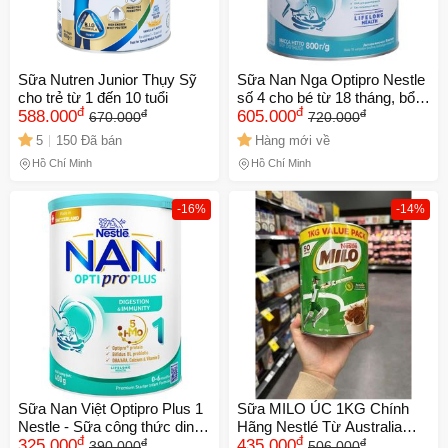
Sữa Nutren Junior Thụy Sỹ
Sữa Nan Nga Optipro Nestle
cho trẻ từ 1 đến 10 tuổi
số 4 cho bé từ 18 tháng, bổ
đ
đ
đ
đ
588.000
sung dinh dưỡng phát triển trí
605.000
670.000
720.000
não và thể chất, hộp 800g
5
150 Đã bán
Hàng mới về
Hồ Chí Minh
Hồ Chí Minh
-16%
-14%
Sữa Nan Việt Optipro Plus 1
Sữa MILO ÚC 1KG Chính
Nestle - Sữa công thức dinh
Hãng Nestlé Từ Australia
đ
đ
đ
đ
dưỡng cho trẻ từ 0 - 6 tháng
325.000
hàng chuẩn
435.000
390.000
506.000