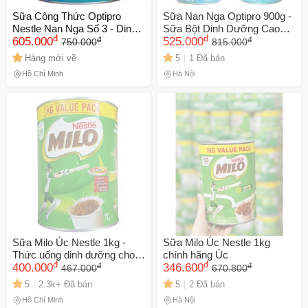
Sữa Công Thức Optipro
Sữa Nan Nga Optipro 900g -
Nestle Nan Nga Số 3 - Dinh
Sữa Bột Dinh Dưỡng Cao
đ
đ
đ
đ
Dưỡng Cho Trẻ Từ 1 Tuổi -
605.000
Cấp Cho Trẻ Nhỏ Hỗ Trợ
525.000
750.000
815.000
800g, Hỗ Trợ Phát Triển Thể
Phát Triển Toàn Diện
Hàng mới về
5
1 Đã bán
Chất Và Trí Não
Hồ Chí Minh
Hà Nội
Sữa Milo Úc Nestle 1kg -
Sữa Milo Úc Nestle 1kg
Thức uống dinh dưỡng cho
chính hãng Úc
đ
đ
đ
đ
trẻ từ 4 tuổi, hỗ trợ tăng chiều
400.000
346.600
467.000
670.800
cao, phát triển sức khỏe toàn
5
2.3k+ Đã bán
5
2 Đã bán
diện, hương vị socola thơm
Hồ Chí Minh
Hà Nội
ngon