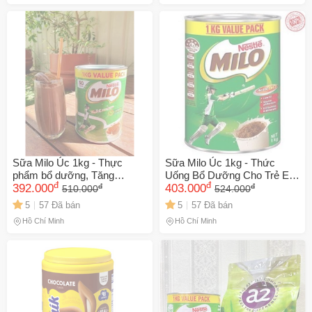
Sữa Milo Úc 1kg - Thực
Sữa Milo Úc 1kg - Thức
phẩm bổ dưỡng, Tăng
Uống Bổ Dưỡng Cho Trẻ Em
đ
đ
đ
đ
cường năng lượng và sức
392.000
và Người Lớn - Năng Lượng
403.000
510.000
524.000
khỏe cho cả gia đình
và Vitamin Hương Vị Socola
5
57 Đã bán
5
57 Đã bán
Thơm Ngon
Hồ Chí Minh
Hồ Chí Minh