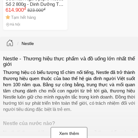
Số 2 800g - Dinh Dưỡng Tốt
đ
đ
Cho Bé
614.900
823.000
Tạm hết hàng
Hà Nội
Nestle
Nestle - Thương hiệu thực phẩm và đồ uống lớn nhất thế
giới
Thương hiệu có biểu tượng tổ chim nổi tiếng, Nestle đã trở thành 
thương hiệu quen thuộc của bao thế hệ gia đình người Việt suốt 
hơn 100 năm qua. Bằng sự công bằng, trung thực và mối quan 
tâm chung dành cho mỗi con người từ trẻ tới già, thương hiệu 
Nestle luôn giữ cho mình nguyên tắc trong kinh doanh. Đồng thời 
hướng tới sự phát triển trên toàn thế giới, có trách nhiệm đối với 
người tiêu dùng đặc biệt là trẻ em.
Nestle của nước nào?
Nestle là thương hiệu của tập đoàn chuyên về thực phẩm và giải 