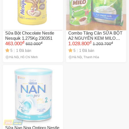
Sữa Bột Chocolate Nestle
Combo Tăng Cân SỮA BỘT
Nesquik 1.275Kg 230351
A2 NGUYÊN KEM MILO
đ
đ
đ
đ
463.000
1kg- Úc
1.028.800
602.000
1.203.700
5
1 Đã bán
5
1 Đã bán
Hà Nội, Hồ Chí Minh
Hà Nội, Thanh Hóa
Sữa Nan Nga Optipro Nestle