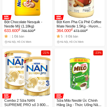
Bột Chocolate Nesquik -
Bột Kem Pha Cà Phê Coffee
Nestle Mỹ (1.18kg)
Mate Nestle 1.5Kg - Hương
đ
đ
đ
đ
633.600
vị béo ngậy cho ly cà phê
364.000
766.500
473.000
thơm ngon, không chứa
1 Đã bán
5
8 Đã bán
gluten, hoàn hảo cho mọi tín
Hà Nội, Hồ Chí Minh
Hà Nội, Hồ Chí Minh
đồ cà phê.
-21%
-23%
Combo 2 Sữa NAN
Sữa Milo Nestlé Úc Chính
SUPREME PRO số 3 800g
Hãng 1kg - Thức Uống Năng