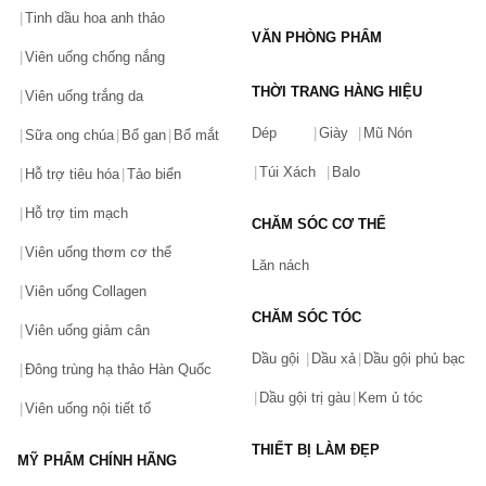
Thương hiệu Nestle mang tới các sản phẩm cafe nổi tiếng, phù 
Tinh dầu hoa anh thảo
hợp với khẩu vị của người việt. Sản phẩm Nestle Cà phê dường 
VĂN PHÒNG PHẨM
như không thể thiếu trong mỗi gia đình, quán cafe cũng như trong 
Viên uống chống nắng
các đồ uống cần tới nguyên liệu cà phê. Thương hiệu mang 
hương vị cafe Việt tới các quốc gia khác trên toàn thế giới. Các 
THỜI TRANG HÀNG HIỆU
Viên uống trắng da
sản phẩm Nestle cà phê được yêu thích là:
NesCafe
Dép
Giày
Mũ Nón
Sữa ong chúa
Bổ gan
Bổ mắt
Nescafe lon
Túi Xách
Balo
Hỗ trợ tiêu hóa
Tảo biển
Cafe Việt
Hỗ trợ tim mạch
CHĂM SÓC CƠ THỂ
4. Kem Nestle
Viên uống thơm cơ thể
Bên cạnh các sản phẩm dinh dưỡng thông dụng thì kem Nestle 
Lăn nách
cũng là sản phẩm được nhiều người trẻ em và người lớn trên 
Viên uống Collagen
toàn thế giới đón nhận. Không chỉ là các dòng kem bổ dưỡng, độ 
CHĂM SÓC TÓC
ngọt thanh mát mà còn có rất đa dạng về hương vị. Bạn có thể 
Viên uống giảm cân
mua chúng tại hơn 450 cửa hàng tiện lợi và trên hơn 1000 địa 
Dầu gội
Dầu xả
Dầu gội phủ bạc
điểm bán khắp cả nước. Một trong những dòng kem Nestle được 
Đông trùng hạ thảo Hàn Quốc
yêu thích hiện nay là:
Dầu gội trị gàu
Kem ủ tóc
Kem cây Kitkat
Viên uống nội tiết tố
Kem hũ Milo
THIẾT BỊ LÀM ĐẸP
MỸ PHẨM CHÍNH HÃNG
5. Nước đóng chai Nestle