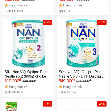
tuổi, hỗ trợ đề kháng và tiêu
Hàng mới về
Hàng mới về
hóa tốt
Hồ Chí Minh
Hà Nội
-17%
-11%
Sữa Nan Việt Optipro Plus
Sữa Nan Việt Optipro Plus
Nestle số 2 (800g) cho bé 6-
Nestle Số 3 - Dinh Dưỡng Hỗ
đ
đ
đ
đ
12 tháng - Hỗ trợ tăng cường
610.000
Trợ Đề Kháng và Tiêu Hóa
549.000
740.000
620.000
đề kháng, tiêu hóa và phát
Cho Trẻ 1-2 Tuổi - Hộp 800g
Hàng mới về
Hàng mới về
triển chiều cao
Hồ Chí Minh
Hồ Chí Minh
-35%
-34%