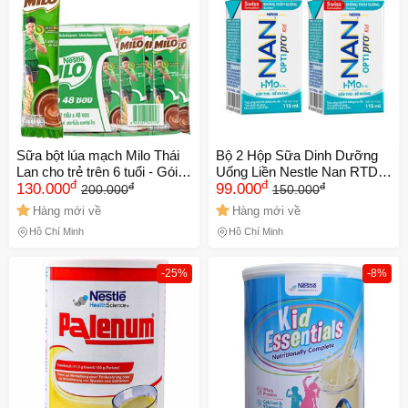
Sữa bột lúa mạch Milo Thái
Bộ 2 Hộp Sữa Dinh Dưỡng
Lan cho trẻ trên 6 tuổi - Gói
Uống Liền Nestle Nan RTD
đ
đ
đ
đ
nhỏ tiện lợi bổ sung năng
130.000
Optipro Kids 115ml - Thức
99.000
200.000
150.000
lượng và dinh dưỡng tuyệt
Uống Ngon Miệng Cho Trẻ
Hàng mới về
Hàng mới về
vời từ mầm lúa mạch
Từ 1 Tuổi Trở Lên
Hồ Chí Minh
Hồ Chí Minh
-25%
-8%