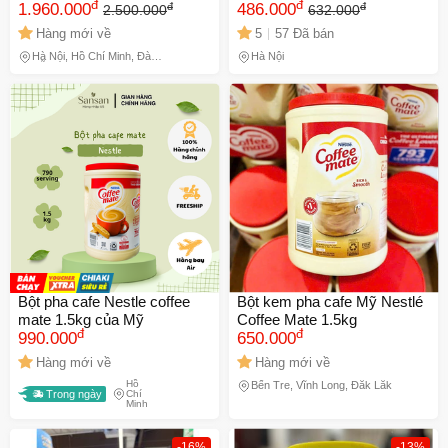
đ
đ
đ
đ
(2-6 tuổi)
1.960.000
Lượng Dinh Dưỡng Cho Trẻ
486.000
2.500.000
632.000
Em Và Gia Đình, Hỗ Trợ
Hàng mới về
5
57 Đã bán
Tăng Chiều Cao và Sức
Hà Nội, Hồ Chí Minh, Đà
Hà Nội
Khỏe
Nẵng
Bột pha cafe Nestle coffee
Bột kem pha cafe Mỹ Nestlé
mate 1.5kg của Mỹ
Coffee Mate 1.5kg
đ
đ
990.000
650.000
Hàng mới về
Hàng mới về
Hồ
Bến Tre, Vĩnh Long, Đắk Lắk
Trong ngày
Chí
Minh
-16%
-13%