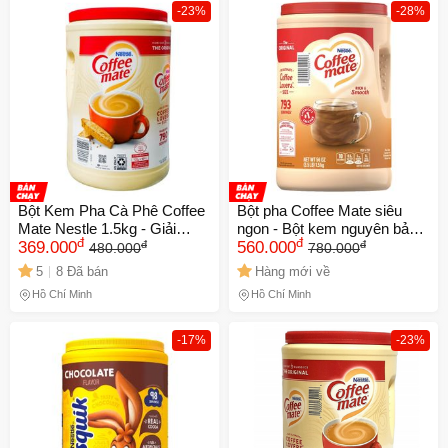
-23%
-28%
Bột Kem Pha Cà Phê Coffee
Bột pha Coffee Mate siêu
Mate Nestle 1.5kg - Giải
ngon - Bột kem nguyên bản
đ
đ
đ
đ
Pháp Hoàn Hảo Cho Ly Cà
369.000
Original không sữa mịn thơm
560.000
480.000
780.000
Phê Ngon Béo Ngậy, Tiện Lợi
ngon và đậm đà
5
8 Đã bán
Hàng mới về
Cho Mọi Tín Đồ Cà Phê
Hồ Chí Minh
Hồ Chí Minh
-17%
-23%