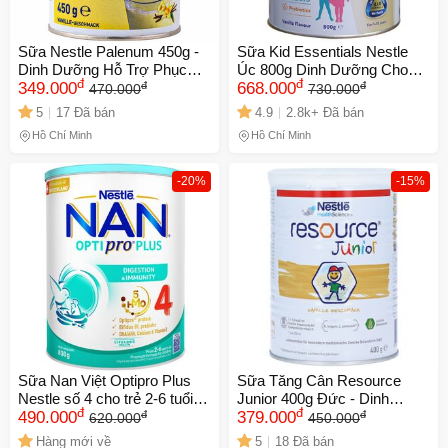
Sữa Nestle Palenum 450g -
Sữa Kid Essentials Nestle
Dinh Dưỡng Hỗ Trợ Phục
Úc 800g Dinh Dưỡng Cho
đ
đ
đ
đ
Hồi Sức Khỏe Cho Người
349.000
Trẻ 1-10 Tuổi - Hỗ Trợ Tăng
668.000
470.000
730.000
Ốm, Ung Thư, Suy Dinh
Cân, Tiêu Hóa Tốt, Hương Vị
5
17 Đã bán
4.9
2.8k+ Đã bán
Dưỡng
Ngon Dễ Uống
Hồ Chí Minh
Hồ Chí Minh
-20%
-15%
Sữa Nan Việt Optipro Plus
Sữa Tăng Cân Resource
Nestle số 4 cho trẻ 2-6 tuổi -
Junior 400g Đức - Dinh
đ
đ
đ
đ
Hỗ trợ tăng cường sức đề
490.000
Dưỡng Hỗ Trợ Trẻ 1-10 Tuổi
379.000
620.000
450.000
kháng và tiêu hóa, dinh
Chậm Lớn, Cải Thiện Hệ
Hàng mới về
5
18 Đã bán