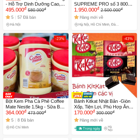
- Hỗ Trợ Dinh Dưỡng Cao,
SUPREME PRO số 3 800g
đ
đ
đ
đ
Nguyên Chất Từ Lúa Mạch &
495.000
(2-6 tuổi) 669354
1.950.000
580.000
2.500.000
Cacao, Thức Uống Yêu
5
57 Đã bán
Hàng mới về
Thích Cho Mọi Lứa Tuổi
Hà Nội
Hà Nội, Hồ Chí Minh, Đà
Nẵng
-23%
-43%
Bột Kem Pha Cà Phê Coffee
Bánh Kitkat Nhật Bản -Giòn
Mate Nestle 1.5kg - Sữa Béo
Xốp, Tiện Lợi, Phù Hợp Ăn
đ
đ
đ
đ
Ngon, Tăng Hương Vị Cà
364.000
Vặt Và Làm Quà - Bánh Kẹo
170.000
473.000
300.000
Phê Thưởng Thức Tối Ưu
Nội Địa Nhật Bản
5
8 Đã bán
Hàng mới về
Hà
Hồ Chí Minh
Trong ngày
Nội