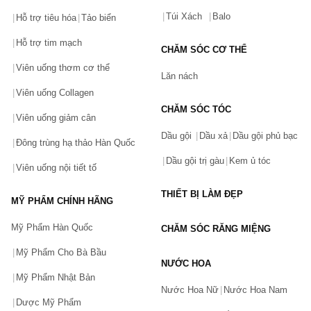
Túi Xách
Balo
Hỗ trợ tiêu hóa
Tảo biển
Hỗ trợ tim mạch
CHĂM SÓC CƠ THỂ
Viên uống thơm cơ thể
Lăn nách
Viên uống Collagen
CHĂM SÓC TÓC
Viên uống giảm cân
Dầu gội
Dầu xả
Dầu gội phủ bạc
Đông trùng hạ thảo Hàn Quốc
Dầu gội trị gàu
Kem ủ tóc
Viên uống nội tiết tố
THIẾT BỊ LÀM ĐẸP
MỸ PHẨM CHÍNH HÃNG
Mỹ Phẩm Hàn Quốc
CHĂM SÓC RĂNG MIỆNG
Mỹ Phẩm Cho Bà Bầu
NƯỚC HOA
Mỹ Phẩm Nhật Bản
Nước Hoa Nữ
Nước Hoa Nam
Dược Mỹ Phẩm