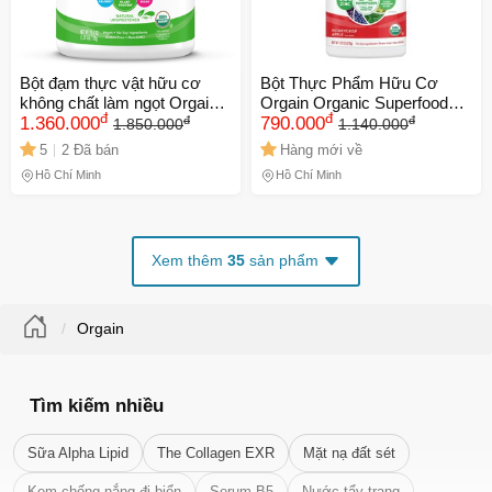
Bột đạm thực vật hữu cơ
Bột Thực Phẩm Hữu Cơ
không chất làm ngọt Orgain
Orgain Organic Superfoods
đ
đ
đ
đ
Organic Protein - 21g
1.360.000
Immunity Up - Tăng Cường
790.000
1.850.000
1.140.000
Protein/khẩu phần, Không
Miễn Dịch, Giàu Protein và
5
2 Đã bán
Hàng mới về
Đường, 720g, Thực phẩm
Vitamin - Hương Vị Táo Mật
Hồ Chí Minh
Hồ Chí Minh
thuần chay, Tăng Cường
Ong 378g
Năng Lượng
Xem thêm
35
sản phẩm
Orgain
Tìm kiếm nhiều
Sữa Alpha Lipid
The Collagen EXR
Mặt nạ đất sét
Kem chống nắng đi biển
Serum B5
Nước tẩy trang