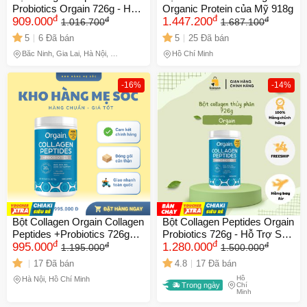
Probiotics Orgain 726g - Hỗ
Organic Protein của Mỹ 918g
đ
đ
đ
đ
Trợ Sức Khỏe Da và Tiêu
909.000
1.447.200
1.016.700
1.687.100
Hóa Từ Mỹ, Sản Phẩm Thiên
5
6 Đã bán
5
25 Đã bán
Nhiên, Không Đường
Bắc Ninh, Gia Lai, Hà Nội, Hồ
Hồ Chí Minh
Chí Minh
-16%
-14%
Bột Collagen Orgain Collagen
Bột Collagen Peptides Orgain
Peptides +Probiotics 726g
Probiotics 726g - Hỗ Trợ Sức
đ
đ
đ
đ
Mỹ (Không mùi vị) - MẸ SÓC
995.000
Khỏe Da Tóc Móng, Không
1.280.000
1.195.000
1.500.000
Hương Vị, Dễ Dàng Kết Hợp
17 Đã bán
4.8
17 Đã bán
Với Thức Ăn
Hồ
Hà Nội, Hồ Chí Minh
Trong ngày
Chí
Minh