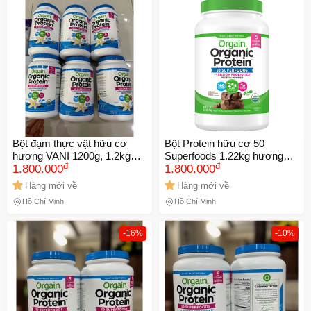
Chỉ áp dụng cho gian hàng:
Ngày hết hạn:
LẤY MÃ NGAY
Bột đạm thực vật hữu cơ
Bột Protein hữu cơ 50
hương VANI 1200g, 1.2kg
Superfoods 1.22kg hương
đ
đ
Orgain Organic Protein Plant
1.800.000
chocolate Usa
1.800.000
Based Protein Power
Hàng mới về
Hàng mới về
Hồ Chí Minh
Hồ Chí Minh
-16%
-10%