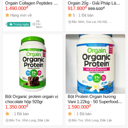
Orgain Collagen Peptides +
Orgain 20g - Giải Pháp Làm
đ
đ
đ
Probiotics Unflavored 726g -
1.490.000
Đẹp Da, Tóc, Móng Tự
917.800
999.500
Giúp Làm Đẹp Da và Tăng
Nhiên, Dinh Dưỡng Cao Cấp,
Hàng mới về
5
1 Đã bán
Cường Sức Khỏe Tiêu Hóa
Không Chứa Gluten
Hồ
Bắc Ninh, Gia Lai, Hà Nội, Hồ
Trong ngày
Chí
Chí Minh
Minh
Bột Organic protein orgain vị
Bột Protein Orgain hương
chocolate hộp 920gr
Vani 1.22kg - 50 Superfoods -
đ
đ
1.350.000
160 Calories - 21g Protein -
1.590.000
2g Đường - Không Gluten -
1 Đã bán
1 Đã bán
Không GMO - USDA
Bến Tre, Vĩnh Long, Đắk Lắk
Bến Tre, Vĩnh Long, Đắk Lắk
Organic