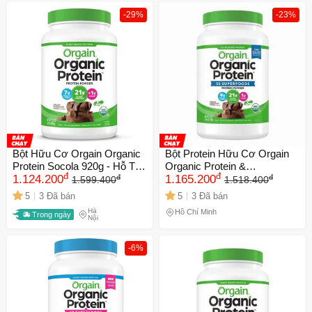
-29%
-23%
Bột Hữu Cơ Orgain Organic
Bột Protein Hữu Cơ Orgain
Protein Socola 920g - Hỗ Trợ
Organic Protein &
đ
đ
đ
đ
Tăng Cân Cho Người Gầy
1.124.200
Superfoods Hương Socola -
1.165.200
1.599.400
1.518.400
Yếu, Dinh Dưỡng Chất
21g Protein Thực Vật Từ Đậu
5
3 Đã bán
5
3 Đã bán
Lượng USA
& Hạt, Dinh Dưỡng Sạch
Hà
Hồ Chí Minh
Trong ngày
Cho Sức Khỏe
Nội
-6%