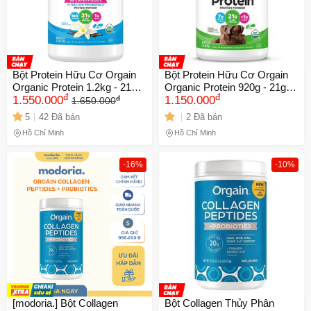
Bột Protein Hữu Cơ Orgain
Bột Protein Hữu Cơ Orgain
Organic Protein 1.2kg - 21g
Organic Protein 920g - 21g
đ
đ
đ
Protein Thực Vật, 50
1.550.000
Protein Thực Vật [Vegan] -
1.150.000
1.650.000
Superfoods, Hỗ Trợ Tiêu Hóa
Hàng nội địa USA
5
42 Đã bán
2 Đã bán
Tự Nhiên, Vegan
Hồ Chí Minh
Hồ Chí Minh
-16%
-10%
[modoria.] Bột Collagen
Bột Collagen Thủy Phân