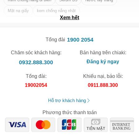
Mặt nạ giấy
kem chống nắng nhật
Xem hết
Tẩy tế bào chết da mặt tốt nhất
1900 2054
Tổng đài
Chăm sóc khách hàng:
Bán hàng trên chiaki:
0932.888.300
Đăng ký ngay
Tổng đài:
Khiếu nại, báo lỗi:
19002054
0911.888.300
Hỗ trợ khách hàng
Phương thức thanh toán