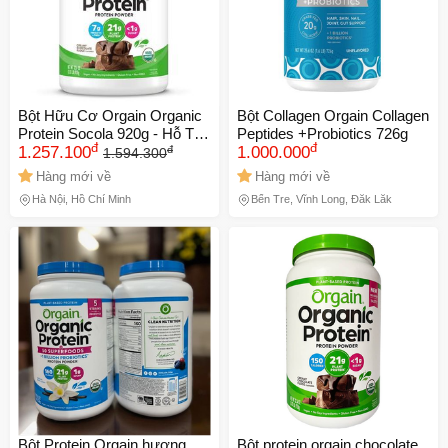
Bột Hữu Cơ Orgain Organic
Bột Collagen Orgain Collagen
Protein Socola 920g - Hỗ Trợ
Peptides +Probiotics 726g
đ
đ
đ
Tăng Cân Cho Người Gầy
1.257.100
1.000.000
1.594.300
Yếu, Dinh Dưỡng - Hàng Mỹ
Hàng mới về
Hàng mới về
Hà Nội, Hồ Chí Minh
Bến Tre, Vĩnh Long, Đắk Lắk
Bột Protein Orgain hương
Bột protein orgain chocolate