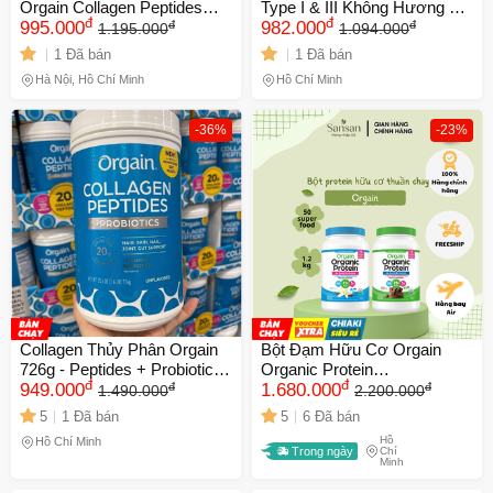
Orgain Collagen Peptides
Type I & III Không Hương Vị
đ
đ
đ
đ
+Probiotics 726g (Không mùi
995.000
Orgain Collagen Peptides +
982.000
1.195.000
1.094.000
vị)
Probiotics Unflavored 726g -
1 Đã bán
1 Đã bán
S/P Chuẩn Mỹ
Hà Nội, Hồ Chí Minh
Hồ Chí Minh
-36%
-23%
Collagen Thủy Phân Orgain
Bột Đạm Hữu Cơ Orgain
726g - Peptides + Probiotics
Organic Protein
đ
đ
đ
đ
Hỗ Trợ Sức Khỏe Da, Tóc,
949.000
Chocolate/Vani 1.2kg - Thực
1.680.000
1.490.000
2.200.000
Từ Mỹ - Không Hương Vị Tự
Phẩm Bổ Sung Dinh Dưỡng
5
1 Đã bán
5
6 Đã bán
Nhiên Dễ Sử Dụng
Chay, Giảm Cân, Tăng
Hồ
Hồ Chí Minh
Cường Sức Khỏe
Trong ngày
Chí
Minh