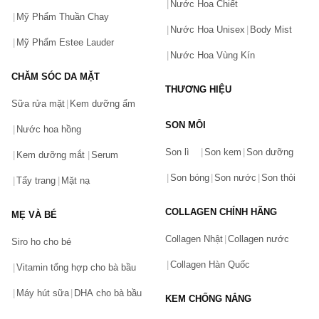
Nước Hoa Chiết
Mỹ Phẩm Thuần Chay
Nước Hoa Unisex
Body Mist
Mỹ Phẩm Estee Lauder
Nước Hoa Vùng Kín
CHĂM SÓC DA MẶT
THƯƠNG HIỆU
Sữa rửa mặt
Kem dưỡng ẩm
SON MÔI
Nước hoa hồng
Bạn gặp vấn đề về sản phẩm hay mua hàng?
Son lì
Son kem
Son dưỡng
Hãy báo lỗi cho chúng tôi. Hoặc gọi cho chúng tôi qua số
Kem dưỡng mắt
Serum
0911.888.300
Son bóng
Son nước
Son thỏi
Tẩy trang
Mặt nạ
Tên của bạn
(*)
COLLAGEN CHÍNH HÃNG
MẸ VÀ BÉ
Collagen Nhật
Collagen nước
Siro ho cho bé
Số điện thoại
(*)
Collagen Hàn Quốc
Vitamin tổng hợp cho bà bầu
Máy hút sữa
DHA cho bà bầu
KEM CHỐNG NẮNG
Email