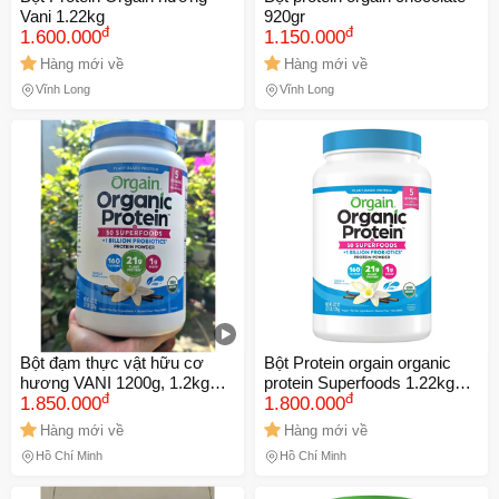
Vani 1.22kg
920gr
đ
đ
1.600.000
1.150.000
Hàng mới về
Hàng mới về
Vĩnh Long
Vĩnh Long
🎁 Đừng Bỏ Lỡ! 🎁
Mã Giảm Giá Dành Riêng Cho Bạn
Giảm ngay
-
cho bất kỳ đơn hàng nào.
Bột đạm thực vật hữu cơ
Bột Protein orgain organic
hương VANI 1200g, 1.2kg
protein Superfoods 1.22kg
XXX-XXXX
đ
đ
Orgain Organic Protein Plant
1.850.000
hương Vani của Mỹ
1.800.000
Based Protein Power USA
Hàng mới về
Hàng mới về
Số lần áp dụng:
1
lần
Hồ Chí Minh
Hồ Chí Minh
Áp dụng cho đơn hàng từ:
0