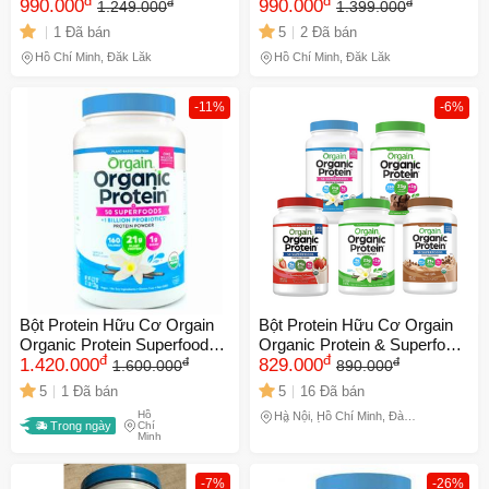
đ
đ
đ
đ
Cải thiện sức khỏe làn da và
990.000
Mỹ 726g - Cải thiện sức khỏe
990.000
1.249.000
1.399.000
hệ tiêu hóa, bổ sung dinh
làn da và hệ tiêu hóa
1 Đã bán
5
2 Đã bán
dưỡng tự nhiên.
Hồ Chí Minh, Đắk Lắk
Hồ Chí Minh, Đắk Lắk
-11%
-6%
Bột Protein Hữu Cơ Orgain
Bột Protein Hữu Cơ Orgain
Organic Protein Superfoods
Organic Protein & Superfood
đ
đ
đ
đ
918g - Hương Vani, Dinh
1.420.000
920g
829.000
1.600.000
890.000
Dưỡng Kiểm Soát Cân Nặng,
5
1 Đã bán
5
16 Đã bán
Phục Hồi Cơ Bắp
Hồ
Hà Nội, Hồ Chí Minh, Đà
Trong ngày
Chí
Nẵng, Đồng Nai
Minh
-7%
-26%