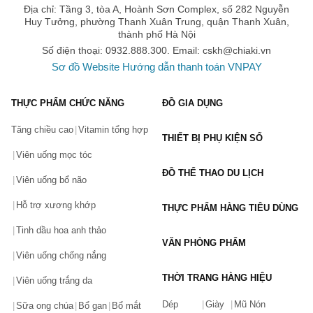
Địa chỉ: Tầng 3, tòa A, Hoành Sơn Complex, số 282 Nguyễn
Huy Tưởng, phường Thanh Xuân Trung, quận Thanh Xuân,
thành phố Hà Nội
Số điện thoại: 0932.888.300. Email:
cskh@chiaki.vn
Sơ đồ Website
Hướng dẫn thanh toán VNPAY
THỰC PHẨM CHỨC NĂNG
ĐỒ GIA DỤNG
Tăng chiều cao
Vitamin tổng hợp
THIẾT BỊ PHỤ KIỆN SỐ
Viên uống mọc tóc
ĐỒ THỂ THAO DU LỊCH
Viên uống bổ não
Hỗ trợ xương khớp
THỰC PHẨM HÀNG TIÊU DÙNG
Tinh dầu hoa anh thảo
VĂN PHÒNG PHẨM
Viên uống chống nắng
THỜI TRANG HÀNG HIỆU
Viên uống trắng da
Dép
Giày
Mũ Nón
Sữa ong chúa
Bổ gan
Bổ mắt