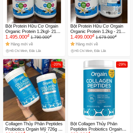
Bột Protein Hữu Cơ Orgain
Bột Protein Hữu Cơ Orgain
Organic Protein 1.2kgI- 21g
Organic Protein 1.2kg - 21g
đ
đ
đ
đ
Protein Thực Vật, 50
1.495.000
Protein Thực Vật, 50
1.499.000
1.790.000
1.679.000
Superfoods, Hỗ Trợ Tiêu Hóa
Superfoods, Hỗ Trợ Tiêu Hóa
Hàng mới về
Hàng mới về
Tự Nhiên
Tự Nhiên, Vegan 738058
Hồ Chí Minh, Đắk Lắk
Hồ Chí Minh, Đắk Lắk
-20%
-29%
Collagen Thủy Phân Peptides
Bột Collagen Thủy Phân
Probiotics Orgain Mỹ 726g -
Peptides Probiotics Orgain