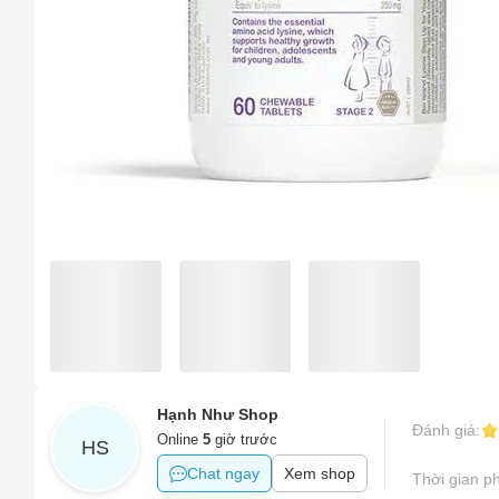
Sản phẩ
Tên của
Hình ản
Sản phẩ
Số điện
Tên sản
Sản phẩ
Email
Sản phẩm
Sản phẩm
Vấn đề 
Khác
Hạnh Như Shop
Mô tả
(*)
Đánh giá:
Online
5
giờ trước
HS
Chat ngay
Xem shop
Thời gian ph