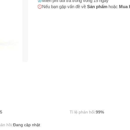
Miễn phí đổi trả trong vòng 15 ngày
Hãy báo lỗi cho chúng tôi. Hoặc gọi cho chúng tôi qua số
0911.888.30
m không rõ nguồn gốc, xuất xứ
Nếu bạn gặp vấn đề về
Sản phẩm
hoặc
Mua 
 bạn
(*)
h sản phẩm không rõ ràng
m có hình ảnh, nội dung phản cảm hoặc có thể gây phản cảm
 thoại
(*)
 phẩm (Name) không phù hợp với hình ảnh sản phẩm
m có dấu hiệu tăng đơn ảo
 chứa hình ảnh và thông tin giao dịch ngoại sàn
 bị cấm buôn bán (động vật hoang dã, 18+,...)
bạn gặp phải
(*)
5
Tỉ lệ phản hổi:
99%
ản hồi:
Đang cập nhật