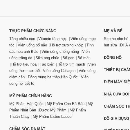
THỰC PHẨM CHỨC NĂNG
MẸ VÀ BÉ
Tăng chiều cao
Vitamin tổng hợp
Viên uống mọc
Siro ho cho bé
tóc
Viên uống bổ não
Hỗ trợ xương khớp
Tinh
hút sữa
DHA c
dầu hoa anh thảo
Viên uống chống nắng
Viên
ĐỒNG HỒ
uống trắng da
Sữa ong chúa
Bổ gan
Bổ mắt
Hỗ trợ tiêu hóa
Tảo biển
Hỗ trợ tim mạch
Viên
THIẾT BỊ CH
uống thơm cơ thể
Viên uống Collagen
Viên uống
giảm cân
Đông trùng hạ thảo Hàn Quốc
Viên
ĐIỆN MÁY ĐI
uống nội tiết tố
NHÀ CỬA ĐỜI
MỸ PHẨM CHÍNH HÃNG
Mỹ Phẩm Hàn Quốc
Mỹ Phẩm Cho Bà Bầu
Mỹ
CHĂM SÓC T
Phẩm Nhật Bản
Dược Mỹ Phẩm
Mỹ Phẩm
Thuần Chay
Mỹ Phẩm Estee Lauder
ĐỒ GIA DỤNG
CHĂM SÓC DA MẶT