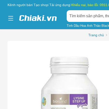
Kênh người bán
Tạo shop
Tải ứng dụng
Khiếu nại, báo lỗi: 0911
Tinh Dầu Hoa Anh Thảo Blac
Trang chủ
Chọn l
Sản phẩ
Hàng gi