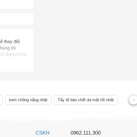
ể thay đổi
húng tôi
AY
 sử dụng trước
, không thể
rị bệnh của
ên quan đến
ể chẩn đoán,
 lệch về sản
kem chống nắng nhật
Tẩy tế bào chết da mặt tốt nhất
CSKH
0962.111.300