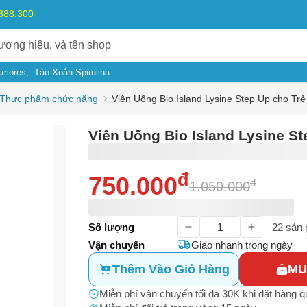
.888.300
kmores
Tảo Xoắn Spirulina
Thực phẩm chức năng
Viên Uống Bio Island Lysine Step Up cho Trẻ
Viên Uống Bio Island Lysine St
đ
750.000
đ
1.050.000
ý do
Số lượng
22
sản 
Vận chuyển
Giao nhanh trong ngày
m có dấu hiệu lừa đảo
Thêm Vào Giỏ Hàng
MU
Bạn gặp vấn đề về
Sản phẩm
hay
Mua hàng
?
Miễn phí vận chuyển tối đa 30K khi đặt hàng 
ả, hàng nhái