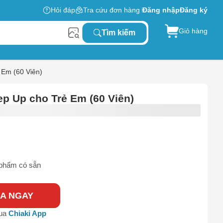
Hỏi đáp
Tra cứu đơn hàng
Đăng nhập
Đăng ký
Giỏ hàng
Tìm kiếm
 Em (60 Viên)
ep Up cho Trẻ Em (60 Viên)
phẩm có sẵn
A NGAY
qua
Chiaki App