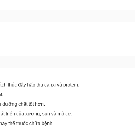
GỬI BÁO LỖI
ách thúc đẩy hấp thu canxi và protein.
ặt.
u dưỡng chất tốt hơn.
hát triển của xương, sụn và mô cơ.
hay thế thuốc chữa bệnh.
Chào mừng khách hàng mới!