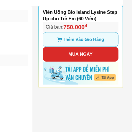
Viên Uống Bio Island Lysine Step
Up cho Trẻ Em (60 Viên)
đ
750.000
Giá bán:
Thêm Vào Giỏ Hàng
MUA NGAY