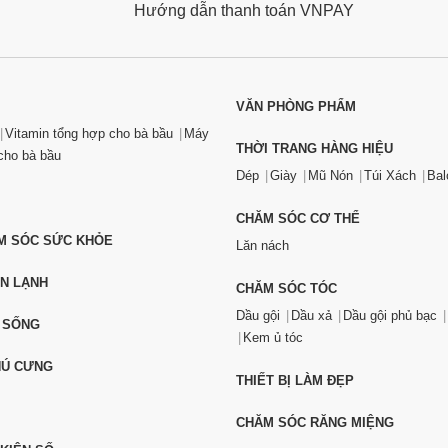
Hướng dẫn thanh toán VNPAY
VĂN PHÒNG PHẨM
Vitamin tổng hợp cho bà bầu
Máy
THỜI TRANG HÀNG HIỆU
ho bà bầu
Dép
Giày
Mũ Nón
Túi Xách
Bal
CHĂM SÓC CƠ THỂ
ĂM SÓC SỨC KHỎE
Lăn nách
ỆN LẠNH
CHĂM SÓC TÓC
Dầu gội
Dầu xả
Dầu gội phủ bạc
 SỐNG
Kem ủ tóc
HÚ CƯNG
THIẾT BỊ LÀM ĐẸP
CHĂM SÓC RĂNG MIỆNG