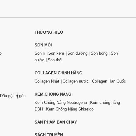
THƯƠNG HIỆU
SON MÔI
o
Son lì
Son kem
Son dưỡng
Son bóng
Son
nước
Son thỏi
COLLAGEN CHÍNH HÃNG
Collagen Nhật
Collagen nước
Collagen Hàn Quốc
KEM CHỐNG NẮNG
Dầu gội trị gàu
Kem Chống Nắng Neutrogena
Kem chống nắng
DBH
Kem Chống Nắng Shiseido
SẢN PHẨM BÁN CHẠY
SÁCH TRUYỆN