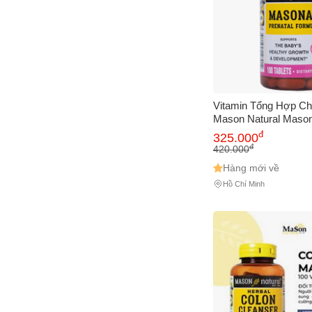
Vitamin Tổng Hợp C
Mason Natural Masona
Sức Khỏe Mẹ và Phát 
đ
325.000
Nhi - 100 Viên
đ
420.000
Hàng mới về
Hồ Chí Minh