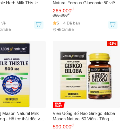
le Herb Milk Thistle
Natural Ferrous Gluconate 50 viên -
ải độc gan, bổ sung thảo
Hỗ trợ bổ sung sắt, dễ hấp thu,
đ
265.000
ên, 60 viên mỹ phẩm
không gây táo bón.
đ
360.000
 về
5
4 Đã bán
Chí Minh
Hồ Chí Minh
-21%
] Mason Natural Milk
Viên Uống Bổ Não Ginkgo Biloba
mg - Hỗ trợ thải độc và
Mason Natural 60 Viên - Tăng
 chức năng gan (60v)
Cường Trí Nhớ và Minh Mẫn, Hỗ
đ
590.000