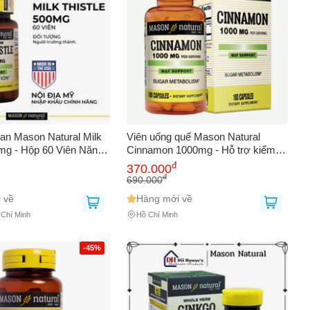
an Mason Natural Milk
Viên uống quế Mason Natural
0mg - Hộp 60 Viên Năng
Cinnamon 1000mg - Hỗ trợ kiểm
Nhiên Cho Người
soát đường huyết và chuyển hóa
đ
370.000
ành
năng lượng cho người tiểu đường
đ
690.000
 về
Hàng mới về
 Chí Minh
Hồ Chí Minh
-45%