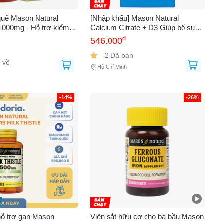
quế Mason Natural
[Nhập khẩu] Mason Natural
000mg - Hỗ trợ kiểm
Calcium Citrate + D3 Giúp bổ sung
 huyết và chuyển hóa
canxi hữu cơ cho cơ thể (60v)
đ
546.000
 cho người tiểu đường
2 Đã bán
 về
Hồ Chí Minh
0
-14%
-26%
hỗ trợ gan Mason
Viên sắt hữu cơ cho bà bầu Mason