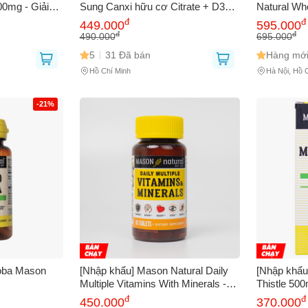
00mg - Giải
Sung Canxi hữu cơ Citrate + D3
Natural Who
ọ 60 Viên,
Mason Natural của Mỹ
500mg - Gi
đ
đ
bạn gặp phải
(*)
449.000
595.000
mộc tự nhi
đ
đ
490.000
695.000
chính hãng
5
31 Đã bán
Hàng mới
Hồ Chí Minh
Hà Nội, Hồ 
-21%
GỬI BÁO LỖI
loba Mason
[Nhập khẩu] Mason Natural Daily
[Nhập khẩu
Multiple Vitamins With Minerals -
Thistle 500
Bổ sung vitamin cho cơ thể (60v)
tăng cường
đ
đ
450.000
370.000