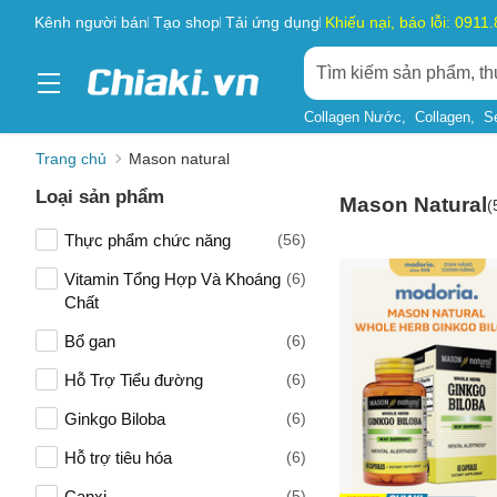
Kênh người bán
Tạo shop
Tải ứng dụng
Khiếu nại, báo lỗi: 0911
Collagen Nước
Collagen
S
Trang chủ
Mason natural
Loại sản phẩm
Mason Natural
(
Thực phẩm chức năng
(56)
Vitamin Tổng Hợp Và Khoáng
(6)
Chất
Bổ gan
(6)
Hỗ Trợ Tiểu đường
(6)
Ginkgo Biloba
(6)
Hỗ trợ tiêu hóa
(6)
Canxi
(5)