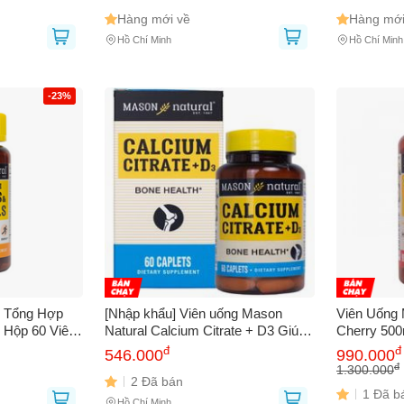
Hàng mới về
Hàng mới
Hồ Chí Minh
Hồ Chí Minh
-23%
n Tổng Hợp
[Nhập khẩu] Viên uống Mason
Viên Uống 
- Hộp 60 Viên
Natural Calcium Citrate + D3 Giúp
Cherry 500
c Khỏe &
bổ sung canxi hữu cơ cho cơ thể
Khớp & Kiể
đ
đ
546.000
990.000
Viên Chính
đ
1.300.000
2 Đã bán
1 Đã b
Hồ Chí Minh