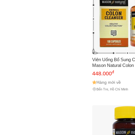
Viên Uống Bổ Sung 
Mason Natural Colon
Cleanser 100 Viên - 
đ
448.000
Khỏe Đại Tràng Cho 
Hàng mới về
Bến Tre, Hồ Chí Minh