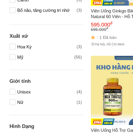
Bổ não, tăng cường trí nhớ
(3)
Viên Uống Ginkgo Bi
Natural 60 Viên - Hỗ
Mẹ và Bé
(3)
Năng Não Bộ và Tuầ
đ
595.000
Não - Sản Phẩm Mỹ 
đ
695.000
Bổ trợ xương khớp
(3)
Xuất xứ
1 Đã bán
Hỗ trợ điều trị bệnh gout
(2)
Hà Nội, Hồ Chí Minh
Hoa Kỳ
(3)
Milk Thistle (cây kế sữa)
(2)
Mỹ
(56)
Collagen
(1)
Tên của
Vitamin cho mẹ
(1)
Giới tính
Sữa cho bà bầu
(1)
Unisex
(4)
Vitamin cho bà bầu
(1)
Số điện
Nữ
(1)
Hỗ trợ giấc ngủ
(1)
Vitamin B
(1)
Email
Sắt Bổ Máu
(1)
Hình Dạng
Viên Uống Hỗ Trợ G