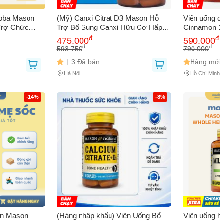
loba Mason
(Mỹ) Canxi Citrat D3 Mason Hỗ
Viên uống 
 Trợ Chức
Trợ Bổ Sung Canxi Hữu Cơ Hấp
Cinnamon 1
n Hoàn Máu
Thu Tốt Phòng Ngừa Loãng Xương
soát đường
đ
đ
475.000
590.000
Chính Hãng
năng lượng
đ
đ
593.750
790.000
579215
3 Đã bán
Hàng mới
Hà Nội
Hồ Chí Minh
Bạn gặp vấn đề về
Sản phẩm
hay
Mua hàng
?
Hãy báo lỗi cho chúng tôi. Hoặc gọi cho chúng tôi qua số
0911.888.30
-14%
-8%
 bạn
(*)
 thoại
(*)
an Mason
(Hàng nhập khẩu) Viên Uống Bổ
Viên uống 