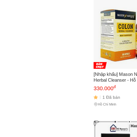
Cách
Sa
Tr
m
[Nhập khẩu] Mason N
Herbal Cleanser - Hỗ 
cường sức khoẻ đại t
đ
330.000
1 Đã bán
Hồ Chí Minh