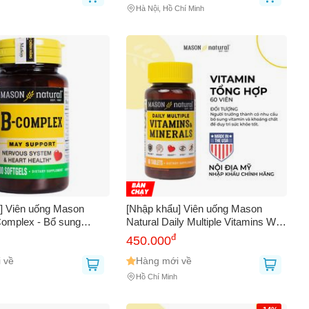
Hà Nội, Hồ Chí Minh
] Viên uống Mason
[Nhập khẩu] Viên uống Mason
Complex - Bổ sung
Natural Daily Multiple Vitamins With
óm B cho cơ thể
Minerals - Bổ sung vitamin cho cơ
đ
450.000
thể (60 viên)
 về
Hàng mới về
Hồ Chí Minh