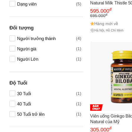
Cân bằng nội tiết tố
(1)
Natural Milk Thistle 5
Dạng viên
(5)
Độc Gan Hiệu Quả, L
đ
Vấn đề 
595.000
Hỗ trợ làm đẹp
(1)
Hàng Mỹ Chính Hãng
đ
695.000
Hàng mới về
Đối tượng
Hà Nội, Hồ Chí Minh
Mô tả
(*)
Người trưởng thành
(4)
Người già
(1)
Người Lớn
(1)
Độ Tuổi
30 Tuổi
(1)
40 Tuổi
(1)
50 Tuổi trở lên
(1)
Viên uống Ginkgo Bi
Natural của Mỹ
đ
305.000