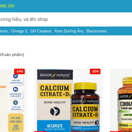
.888.300
erum
Omega 3
GH Creation
Kem Dưỡng Ẩm
Blackmores
59
sản phẩm)
-14%
-20%