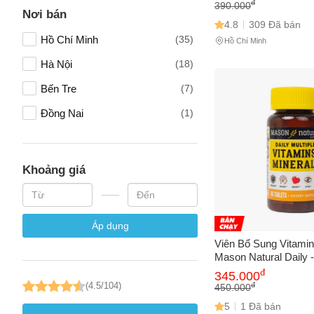
đ
390.000
Nơi bán
4.8
309 Đã bán
Hồ Chí Minh
(35)
Hồ Chí Minh
Hà Nội
(18)
Bến Tre
(7)
Đồng Nai
(1)
Khoảng giá
Áp dụng
Viên Bổ Sung Vitami
Mason Natural Daily 
Giúp Tăng Cường Sứ
đ
345.000
Miễn Dịch Ấn Tượng
đ
(4.5/104)
450.000
5
1 Đã bán