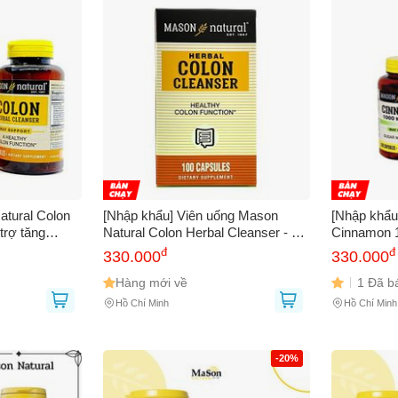
 sử dụng:
TẢi APP CHIAKI NG
o chép mã giảm giá phía trên.
uy cập trang thanh toán và sử dụng
ã.
LẤY MÃ NGAY
LẤY MÃ NGAY
atural Colon
[Nhập khẩu] Viên uống Mason
[Nhập khẩu
trợ tăng
Natural Colon Herbal Cleanser - Hỗ
Cinnamon 1
ràng
trợ tăng cường sức khoẻ đại tràng
đường huy
đ
đ
330.000
330.000
Hàng mới về
1 Đã b
Hồ Chí Minh
Hồ Chí Minh
-20%