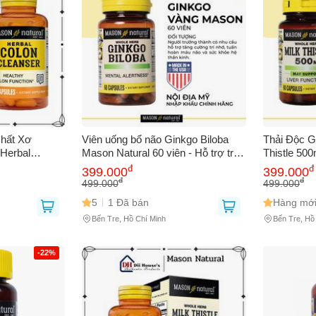
Chất Xơ
Viên uống bổ não Ginkgo Biloba
Thải Độc G
 Herbal
Mason Natural 60 viên - Hỗ trợ trí
Thistle 50
Hỗ Trợ Sức
nhớ và tuần hoàn máu não cho
Lượng Tự 
đ
đ
399.000
399.000
Người Lớn
người trưởng thành
Trưởng Th
đ
đ
499.000
499.000
5
1 Đã bán
Hàng mới
Bến Tre, Hồ Chí Minh
Bến Tre, Hồ
-22%