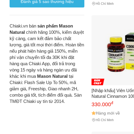
Đánh giá
5
sao thương hiệu
Hồ Chí Minh
Chiaki.vn bán
sản phẩm Mason
Natural
chính hãng 100%, kiểm duyệt
kỹ càng, cam kết đảm bảo chất
lượng, giá tốt mọi thời điểm. Hoàn tiền
nếu phát hiện hàng giả 150%, miễn
phí vận chuyển tối đa 30K khi đặt
hàng qua Chiaki App, đổi trả trong
vòng 15 ngày và hàng ngàn ưu đãi
khác khi mua
Mason Natural
tại
Chiaki: Flash Sale Up To 50%, mã
giảm giá, Freeship, Giao nhanh 2H,
[Nhập khẩu] Viên Uố
combo giá tốt, tích điểm đổi quà. Sàn
Natural Cinnamon 10
TMĐT Chiaki uy tín từ 2014.
ổn định đường huyết
đ
330.000
Hàng mới về
Hồ Chí Minh