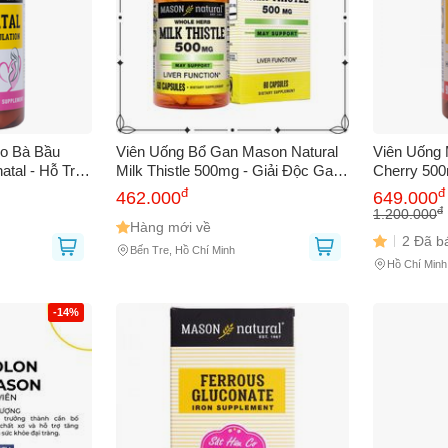
ho Bà Bầu
Viên Uống Bổ Gan Mason Natural
Viên Uống 
tal - Hỗ Trợ
Milk Thistle 500mg - Giải Độc Gan,
Cherry 500
Triển Thai
Bảo Vệ Gan, Tốt Cho Người
Mức Axit U
đ
đ
462.000
649.000
Trưởng Thành - 60 Viên
Khỏe Khớp,
đ
1.200.000
Hàng mới về
2 Đã b
Bến Tre, Hồ Chí Minh
Hồ Chí Minh
-14%