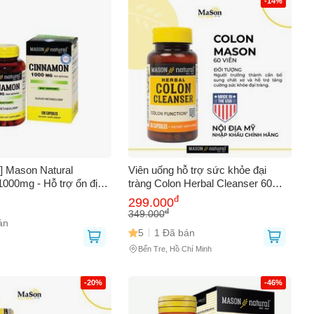
-14%
AY
] Mason Natural
Viên uống hỗ trợ sức khỏe đại
000mg - Hỗ trợ ổn định
tràng Colon Herbal Cleanser 60
ết
viên - Thực phẩm chức năng
đ
299.000
Mason Natural dành cho người lớn
đ
349.000
án
5
1 Đã bán
Bến Tre, Hồ Chí Minh
-20%
-46%