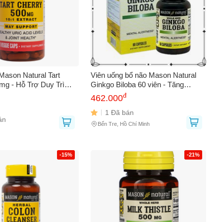
Mason Natural Tart
Viên uống bổ não Mason Natural
mg - Hỗ Trợ Duy Trì
Ginkgo Biloba 60 viên - Tăng
ric Khỏe Mạnh Và Sức
cường trí nhớ và tuần hoàn não
đ
462.000
 Lọ 90 Viên
cho người lớn
1 Đã bán
án
Bến Tre, Hồ Chí Minh
-15%
-21%